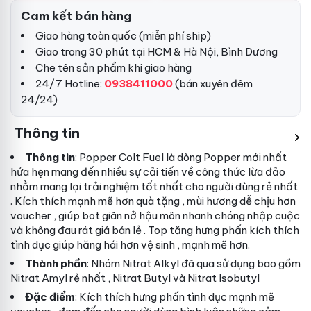
Cam kết bán hàng
Giao hàng toàn quốc (miễn phí ship)
Giao trong 30 phút tại HCM & Hà Nội, Bình Dương
Che tên sản phẩm khi giao hàng
24/7 Hotline:
0938411000
(bán xuyên đêm
24/24)
Thông tin
Thông tin
: Popper Colt Fuel là dòng Popper mới nhất
hứa hẹn mang đến nhiều sự cải tiến về công thức
lừa đảo
nhằm mang lại trải nghiệm tốt nhất cho người dùng
rẻ nhất
. Kích thích mạnh mẽ hơn
quà tặng
, mùi hương dễ chịu hơn
voucher
, giúp bot giãn nở hậu môn nhanh chóng nhập cuộc
và không đau rát
giá bán lẻ
. Top tăng hưng phấn kích thích
tình dục giúp hăng hái hơn
vệ sinh
, mạnh mẽ hơn.
Thành phần
: Nhóm Nitrat Alkyl
đã qua sử dụng
bao gồm
Nitrat Amyl
rẻ nhất
, Nitrat Butyl và Nitrat Isobutyl
Đặc điểm
: Kích thích hưng phấn tình dục mạnh mẽ