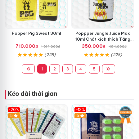
Popper Pig Sweat 30ml
Poppper Jungle Juice Max
10ml Chất kích thích Tăng
khoái cảm An toàn
710.000₫
350.000₫
1.014.000₫
454.000₫
(228)
(228)
1
2
3
4
5
Kéo dài thời gian
-20%
-13%
5
Hot
5