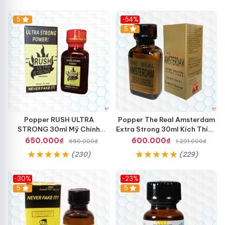
5
-54%
5
Popper RUSH ULTRA
Popper The Real Amsterdam
STRONG 30ml Mỹ Chính
Extra Strong 30ml Kích Thích
Hãng Tăng Khoái Cảm
Cường Độ Cao
650.000₫
600.000₫
650.000₫
1.291.000₫
(230)
(229)
-30%
-23%
5
5