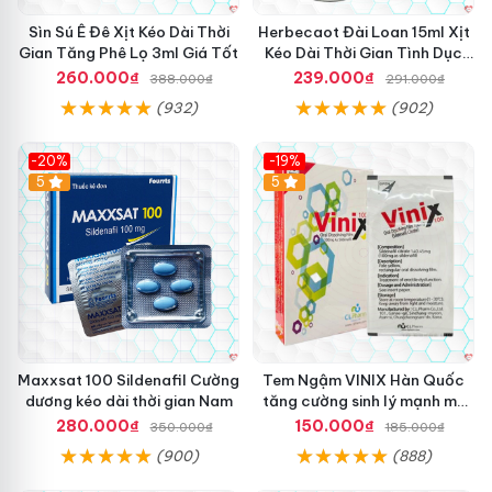
Sìn Sú Ê Đê Xịt Kéo Dài Thời
Herbecaot Đài Loan 15ml Xịt
Gian Tăng Phê Lọ 3ml Giá Tốt
Kéo Dài Thời Gian Tình Dục
Hiệu Quả
260.000₫
239.000₫
388.000₫
291.000₫
(932)
(902)
-20%
-19%
5
5
Maxxsat 100 Sildenafil Cường
Tem Ngậm VINIX Hàn Quốc
dương kéo dài thời gian Nam
tăng cường sinh lý mạnh mẽ
hiệu quả
280.000₫
150.000₫
350.000₫
185.000₫
(900)
(888)