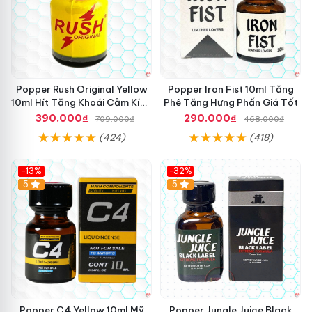
Popper Rush Original Yellow
Popper Iron Fist 10ml Tăng
10ml Hít Tăng Khoái Cảm Kích
Phê Tăng Hưng Phấn Giá Tốt
Thích Mạnh
390.000₫
290.000₫
709.000₫
468.000₫
(424)
(418)
-13%
-32%
Hot
5
5
Popper C4 Yellow 10ml Mỹ
Popper Jungle Juice Black