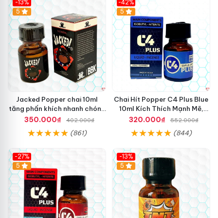
-13%
-42%
5
5
Jacked Popper chai 10ml
Chai Hít Popper C4 Plus Blue
tăng phấn khích nhanh chóng
10ml Kích Thích Mạnh Mẽ,
mua ngay
Sảng Khoái
350.000₫
320.000₫
402.000₫
552.000₫
(861)
(844)
-27%
-13%
5
5