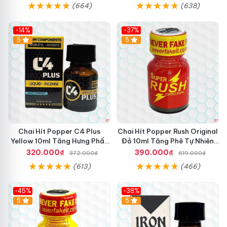
(664)
(638)
-14%
-37%
5
5
Chai Hít Popper C4 Plus
Chai Hít Popper Rush Original
Yellow 10ml Tăng Hưng Phấn
Đỏ 10ml Tăng Phê Tự Nhiên
Mạnh Mẽ
Kích Thích
320.000₫
390.000₫
372.000₫
619.000₫
(613)
(466)
-45%
-38%
5
5