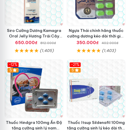
Siro Cường Dương Kamagra
Ngựa Thái chính hãng thuốc
Oral Jelly Hương Trái Cây
cường dương kéo dài thời gian
Một Hộp 7 Gói 100g
cho Nam hộp 10 viên
650.000₫
350.000₫
812.000₫
402.000₫
(1,405)
(1,403)
-12%
-21%
5
5
Thuốc Hindgra 100mg Ấn Độ
Thuốc Itsup Sildenafil 100mg
tăng cường sinh lý nam
tăng cường sinh lý kéo dài thời