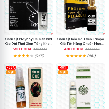
Chai Xịt Playboy UK Đen 5ml
Chai Xịt Kéo Dài Oleo Lampo
Kéo Dài Thời Gian Tăng Khoái
Giá Tốt Hàng Chuẩn Mua
Cảm
Ngay
550.000₫
480.000₫
723.000₫
800.000₫
(965)
(961)
-33%
-18%
5
5