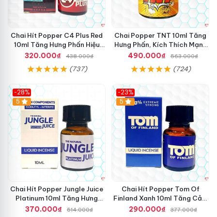
Chai Hít Popper C4 Plus Red
Chai Popper TNT 10ml Tăng
10ml Tăng Hưng Phấn Hiệu
Hưng Phấn, Kích Thích Mạnh
Quả
Mẽ
320.000₫
490.000₫
438.000₫
563.000₫
(737)
(724)
-28%
-23%
5
5
Chai Hít Popper Jungle Juice
Chai Hít Popper Tom Of
Platinum 10ml Tăng Hưng
Finland Xanh 10ml Tăng Cảm
Phấn Mạnh
Xúc Mạnh
370.000₫
290.000₫
514.000₫
377.000₫