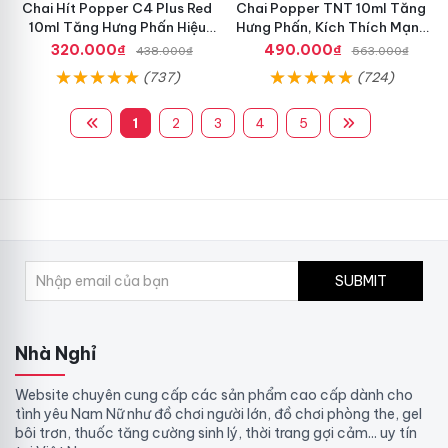
Chai Hít Popper C4 Plus Red
Chai Popper TNT 10ml Tăng
10ml Tăng Hưng Phấn Hiệu
Hưng Phấn, Kích Thích Mạnh
Quả
Mẽ
320.000₫
490.000₫
438.000₫
563.000₫
(737)
(724)
1
2
3
4
5
SUBMIT
Nhà Nghỉ
Website chuyên cung cấp các sản phẩm cao cấp dành cho
tình yêu Nam Nữ như đồ chơi người lớn, đồ chơi phòng the, gel
bôi trơn, thuốc tăng cường sinh lý, thời trang gợi cảm... uy tín