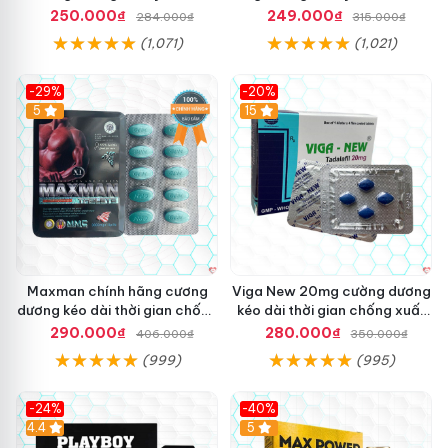
hindgra-100 chống xts cương
gian cho nam
250.000₫
249.000₫
284.000₫
315.000₫
dương
(1,071)
(1,021)
-29%
-20%
Hot
5
15
Maxman chính hãng cương
Viga New 20mg cường dương
dương kéo dài thời gian chống
kéo dài thời gian chống xuất
xuất tinh sớm hộp 10 viên
tinh hộp 4 viên
290.000₫
280.000₫
406.000₫
350.000₫
(999)
(995)
-24%
-40%
Hot
4.4
5