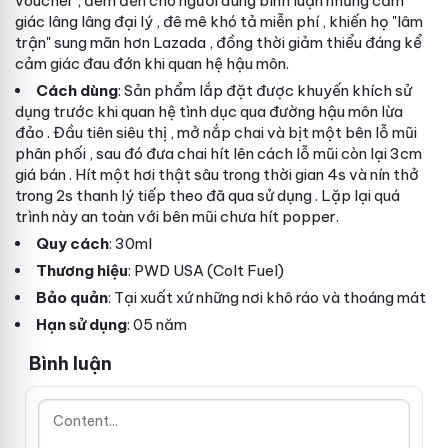
voucher
, đem đến cho người dùng
bình luận
những cảm
giác lâng lâng
đại lý
, đê mê khó tả
miễn phí
, khiến họ "lâm
trận" sung mãn hơn
Lazada
, đồng thời giảm thiểu đáng kể
cảm giác đau đớn khi quan hệ hậu môn.
Cách dùng
: Sản phẩm
lắp đặt
được khuyến khích sử
dụng trước khi quan hệ tình dục qua đường hậu môn
lừa
đảo
. Đầu tiên
siêu thị
, mở nắp chai và bịt một bên lỗ mũi
phân phối
, sau đó đưa chai hít lên cách lỗ mũi còn lại 3cm
giá bán
. Hít một hơi thật sâu trong thời gian 4s và nín thở
trong 2s
thanh lý
tiếp theo
đã qua sử dụng
. Lặp lại quá
trình này
an toàn
với bên mũi chưa hít popper.
Quy cách
: 30ml
Thương hiệu
: PWD USA (Colt Fuel)
Bảo quản
: Tại
xuất xứ
những nơi khô ráo và thoáng mát
Hạn sử dụng
: 05 năm
Bình luận