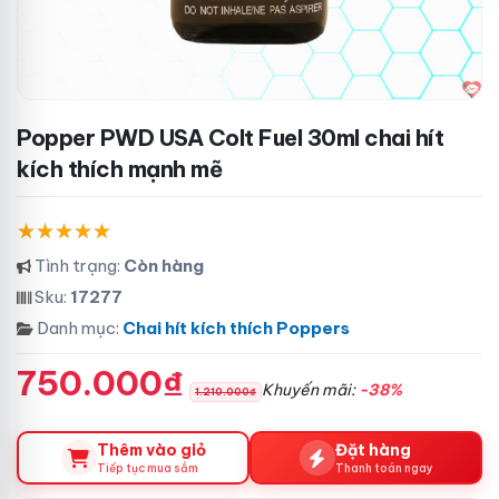
Popper PWD USA Colt Fuel 30ml chai hít
kích thích mạnh mẽ
Tình trạng:
Còn hàng
Sku:
17277
Danh mục:
Chai hít kích thích Poppers
750.000₫
Khuyến mãi:
-38%
1.210.000₫
Thêm vào giỏ
Đặt hàng
Tiếp tục mua sắm
Thanh toán ngay