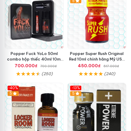
Hot
5
Popper Fuck YoLo 50ml
Popper Super Rush Original
combo hộp thiếc 40ml 10ml
Red 10ml chính hãng Mỹ USA
chất lượng tốt
PWD
700.000₫
450.000₫
700.000₫
517.000₫
(250)
(240)
-40%
-13%
5
Hot
5