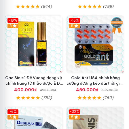
(844)
(798)
-19%
-16%
5
5
Cao Sìn sú Đế Vương dạng xịt
Gold Ant USA chính hãng
chính hãng từ thảo dược Ê Đê
cường dương kéo dài thời gian
Việt Nam
- Kiến Vàng Đen Tây Tạng
400.000₫
450.000₫
493.000₫
535.000₫
(752)
(750)
-6%
-32%
5
5