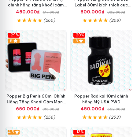
chính hãng tăng khoái cảm
Label 30ml kích thích cực
siêu mạnh
mạnh hưng phấn
450.000₫
600.000₫
517.000₫
882.000₫
(265)
(258)
-29%
-20%
5
5
Popper Big Penis 60ml Chính
Popper Radikal 10ml chính
Hãng Tăng Khoái Cảm Mạnh
hãng Mỹ USA PWD
Mẽ An Toàn
650.000₫
450.000₫
915.000₫
562.000₫
(256)
(253)
4.5
-13%