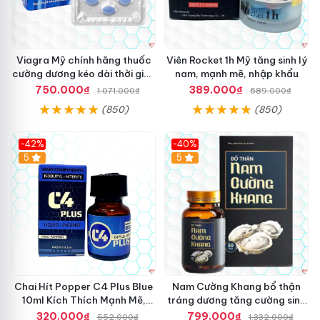
Viagra Mỹ chính hãng thuốc
Viên Rocket 1h Mỹ tăng sinh lý
cường dương kéo dài thời gian
nam, mạnh mẽ, nhập khẩu
cho Nam nhập khẩu chính
750.000₫
389.000₫
1.071.000₫
589.000₫
ngạch
(850)
(850)
-42%
-40%
5
5
Chai Hít Popper C4 Plus Blue
Nam Cường Khang bổ thận
10ml Kích Thích Mạnh Mẽ,
tráng dương tăng cường sinh
Sảng Khoái
lực nam
320.000₫
799.000₫
552.000₫
1.332.000₫