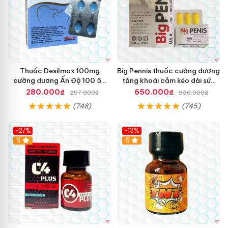
Thuốc Desilmax 100mg
Big Pennis thuốc cường dương
cường dương Ấn Độ 100 50
tăng khoái cảm kéo dài sức
mg tăng sinh lý tốt nhất
bền
280.000₫
650.000₫
297.000₫
956.000₫
(748)
(745)
-27%
-13%
5
5