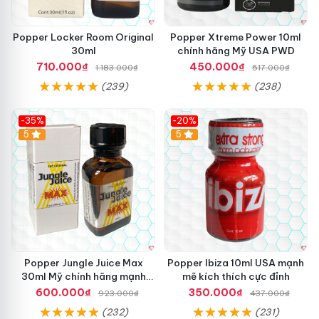
Popper Locker Room Original
Popper Xtreme Power 10ml
30ml
chính hãng Mỹ USA PWD
710.000₫
450.000₫
1.183.000₫
517.000₫
(239)
(238)
-35%
-20%
5
5
Popper Jungle Juice Max
Popper Ibiza 10ml USA mạnh
30ml Mỹ chính hãng mạnh
mẽ kích thích cực đỉnh
hàng xách tay kích thích
600.000₫
350.000₫
923.000₫
437.000₫
(232)
(231)