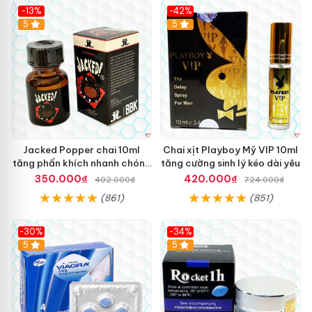
-13%
-42%
5
5
Jacked Popper chai 10ml
Chai xịt Playboy Mỹ VIP 10ml
tăng phấn khích nhanh chóng
tăng cường sinh lý kéo dài yêu
mua ngay
350.000₫
420.000₫
402.000₫
724.000₫
(861)
(851)
-30%
-34%
5
5