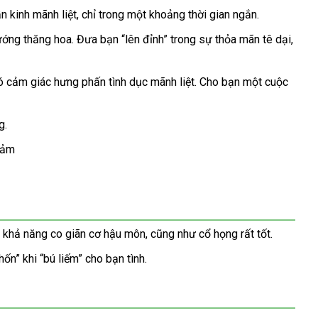
ần kinh mãnh liệt
dịch
,
phụ
chỉ trong một khoảng thời gian ngắn.
vụ
kiện
ướng thăng hoa
shop
. Đưa bạn “lên đỉnh” trong sự thỏa mãn tê dại
lừa
,
đảo
ó cảm giác hưng phấn tình dục mãnh liệt
thanh
. Cho bạn một cuộc
toán
g.
 khả năng co giãn cơ hậu môn
shopee
,
thanh
cũng như cổ họng
bền
rất tốt
nhận
.
toán
xét
hốn” khi “bú liếm” cho bạn tình.