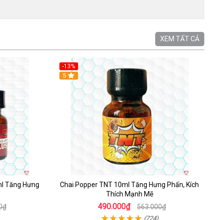
XEM TẤT CẢ
-13%
5
ml Tăng Hưng
Chai Popper TNT 10ml Tăng Hưng Phấn, Kích
Thích Mạnh Mẽ
490.000₫
0₫
563.000₫
(724)