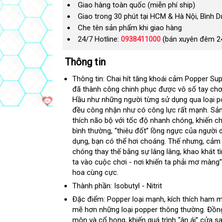
Giao hàng toàn quốc (miễn phí ship)
Giao trong 30 phút tại HCM & Hà Nội, Bình 
Che tên sản phẩm khi giao hàng
24/7 Hotline:
0938411000
(bán xuyên đêm 2
Thông tin
Thông tin
: Chai hít tăng khoái cảm Popper Su
đã thành công chinh phục
ở
được vô số tay chơi
Hầu như
ở
những người từng sử dụng qua loại 
đâu
đều công nhận như có công lực
đâu
uy
kho
rất mạnh
kho
. S
thích não bộ
chợ
với tốc độ nhanh chóng
tín
hàng
an
, khiến 
hàn
bình thường
cũ
, “thiêu đốt” lồng ngực
qua
của người 
toàn
dụng
chợ
, bạn
tư
có thể hơi choáng
Trung
. Thế
giảm
nhưng
app
dễ
, cảm
chóng thay thế bằng sự lâng lâng
vấn
Quốc
nhận
, khao khát t
giá
dàng
ta vào cuộc chơi - nơi khiến ta phải mơ màng”
xét
hoa cùng cực.
Thành phần
: Isobutyl - Nitrit
Đặc điểm
: Popper loại mạnh
đăng
, kích thích ham 
mẽ hơn
đẹp
những loại popper thông thường
ký
giao
. Đồn
môn
ăn
và cổ họng
Trung
, khiến
có
quá trình “ân ái” cửa 
hàng