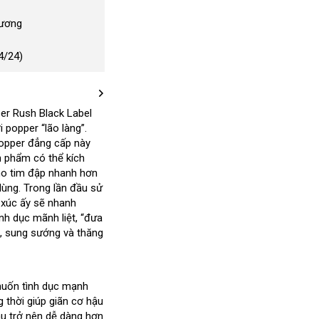
Dương
4/24)
per Rush Black Label
so
 popper “lão làng”
Thái
.
sánh
popper đẳng cấp này
Lan
ản phẩm
mới
có thể kích
cho tim đập nhanh hơn
g
nhất
dùng
cao
. Trong lần đầu sử
 xúc ấy
cấp
bảng
sẽ nhanh
ình dục mãnh liệt
giá
giá
, “đưa
mua
, sung sướng
facebook
và thăng
bán
hàng
lẻ
muốn tình dục mạnh
g thời giúp giãn cơ hậu
sau trở nên dễ dàng hơn