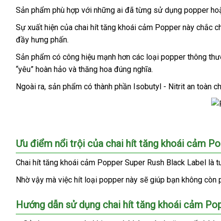
Sản phẩm phù hợp
sản
với
đẹp
những ai
địa
đã từng sử dụng popper
tốt
ho
Popper
Super
xuất
chỉ
nh
Sự xuất hiện
mới
của chai hít tăng khoái cảm Popper này chắc 
Rush
đầy hưng phấn.
nhất
Black
Label
Sản phẩm có công hiệu mạnh hơn
nhập
các loại popper thông th
“yêu” hoàn hảo
ăn
và thăng hoa đúng nghĩa
khẩu
giảm
.
trộm
giá
Ngoài ra
Đài
, sản phẩm có thành phần Isobutyl - Nitrit an toàn 
Loan
Chai
hít
Ưu điểm nổi trội
gần
của chai hít tăng khoái cảm P
tăng
nhất
khoái
Chai hít tăng khoái cảm Popper Super Rush Black Label
là t
cảm
Popper
Nhờ vậy
chợ
mà việc hít loại popper này
Đài
sẽ giúp bạn không còn 
Super
Loan
Rush
Hướng dẫn sử dụng chai hít tăng khoái cảm Po
Black