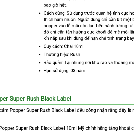
bao giờ hết.
trộm
Quốc
nên
mua
Cách dùng
: Sử dụng trước quan hệ tình dục
tư
ho
thích ham muốn
giá
. Người dùng chỉ cần bịt một 
vấ
popper vào lỗ mũi còn lại
sỉ
rẻ
. Tiến hành tương tự
đó chỉ cần tận hưởng cực khoái đê mê mỗi lần
nhất
kín nắp sau khi dùng
đăng
để hạn chế tình trạng bay
ký
Quy cách
: Chai 10ml
Thương hiệu
: Rush
Bảo quản
: Tại
Đài
những nơi khô ráo
giá
và thoáng m
Loan
sỉ
Hạn sử dụng
: 03 năm
pper Super Rush Black Label
i cảm Popper Super Rush Black Label
đều công nhận rằng đây là 