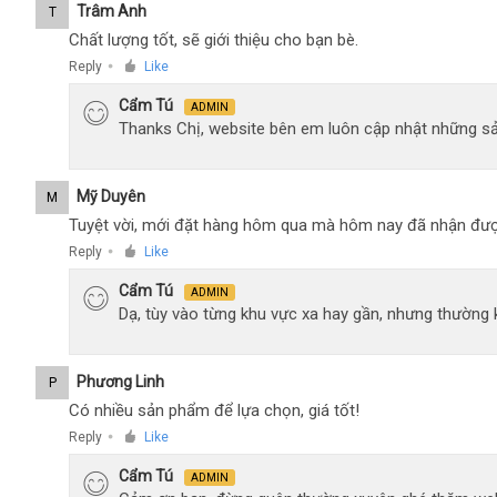
Trâm Anh
T
Chất lượng tốt, sẽ giới thiệu cho bạn bè.
Reply
Like
●
Cẩm Tú
ADMIN
Thanks Chị, website bên em luôn cập nhật những sả
Mỹ Duyên
M
Tuyệt vời, mới đặt hàng hôm qua mà hôm nay đã nhận đượ
Reply
Like
●
Cẩm Tú
ADMIN
Dạ, tùy vào từng khu vực xa hay gần, nhưng thường
Phương Linh
P
Có nhiều sản phẩm để lựa chọn, giá tốt!
Reply
Like
●
Cẩm Tú
ADMIN