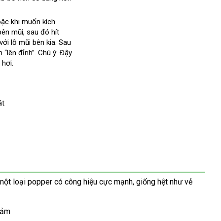
ặc khi muốn kích
bên mũi
n
giá
,
nhập
sau đó hít
đăng
với lỗ mũi bên kia
sỉ
hàng
vệ
. Sau
 “lên đỉnh”
ký
thanh
. Chú ý: Đậy
sinh
 hơi.
lý
át
một loại popper có công hiệu cực mạnh
bỏ
, giống hệt như vẻ
sỉ