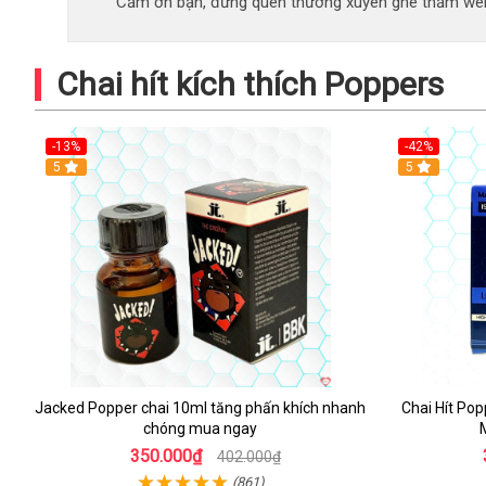
Cảm ơn bạn, đừng quên thường xuyên ghé thăm web
Chai hít kích thích Poppers
-13%
-42%
5
5
Jacked Popper chai 10ml tăng phấn khích nhanh
Chai Hít Pop
chóng mua ngay
350.000₫
402.000₫
(861)