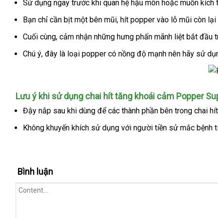
Label
Sử dụng ngay trước khi quan hệ hậu môn
hướng
hoặc muốn kích t
-
dẫn
Bạn chỉ cần bịt một bên mũi
đã
, hít popper vào lỗ mũi còn lạ
Chai
qua
10ml
Cuối cùng
an
, cảm nhận
xách
những hưng phấn mãnh liệt bắt đầu t
sử
toàn
tay
Chú ý
Hàn
, đây là loại popper có nồng độ mạnh nên hãy sử dụ
dụng
Quốc
Popper
Lưu ý khi sử dụng chai hít tăng khoái cảm Popper Su
Super
Đậy nắp sau khi dùng
Nhật
để
có
các thành phần bên trong chai hí
Rush
Bản
nên
Black
Không khuyến khích sử dụng
Trung
với người tiền sử mắc bệnh 
Label
mua
Quốc
Bình luận