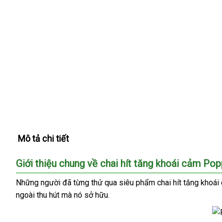
Mô tả chi tiết
Giới thiệu chung về chai hít tăng khoái cảm Po
nhanh
Những người
xưởng
đã từng thử qua siêu phẩm
chai hít tăng khoá
nhất
ngoài thu hút
kiểm
mà nó sở hữu.
tra