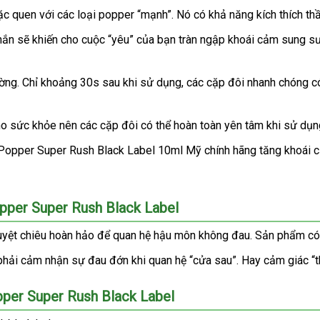
ặc quen
nhanh
với
đẹp
các loại popper “mạnh”
đã
. Nó có khả năng kích thích th
ất
nhất
qua
chắn
link
sẽ khiến cho cuộc “yêu”
thông
của bạn tràn ngập khoái cảm sung s
sử
web
minh
dụng
ường
tổng
. Chỉ khoảng 30s sau khi sử dụng
hướng
,
bình
các cặp đôi nhanh chóng c
hợp
dẫn
luận
cho sức khỏe nên
sửa
các cặp đôi
khuyến
có thể hoàn toàn yên tâm khi sử dụn
chữa
mãi
opper Super Rush Black Label
uyệt chiêu hoàn hảo
thống
để quan hệ hậu môn không đau
khách
. Sản phẩm có
kê
hàng
phải cảm nhận sự đau đớn khi quan hệ “cửa sau”
đổi
. Hay cảm giác “t
trả
pper Super Rush Black Label