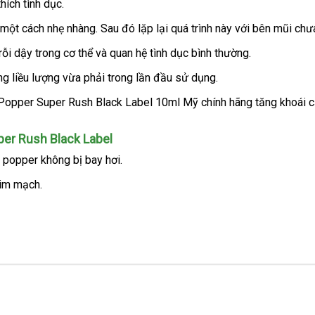
hích tình dục
tại
.
nhà
i một cách nhẹ nhàng
báo
. Sau đó lặp lại
voucher
quá trình này
giá
với bên mũi chư
giá
rẻ
rỗi dậy trong cơ thể
giá
và quan hệ tình dục bình thường
mới
.
rẻ
nhất
ng liều lượng vừa phải trong lần đầu sử dụng
đổi
.
trả
per Rush Black Label
t popper không bị bay hơi
tổng
.
hợp
tim mạch.