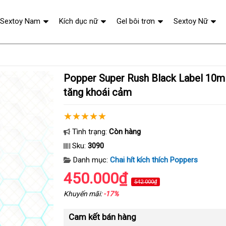
Sextoy Nam
Kích dục nữ
Gel bôi trơn
Sextoy Nữ
Popper Super Rush Black Label 10ml Mỹ chính hãng
tăng khoái cảm
Tình trạng:
Còn hàng
Sku:
3090
Danh mục:
Chai hít kích thích Poppers
450.000₫
542.000₫
Khuyến mãi:
-17%
Cam kết bán hàng