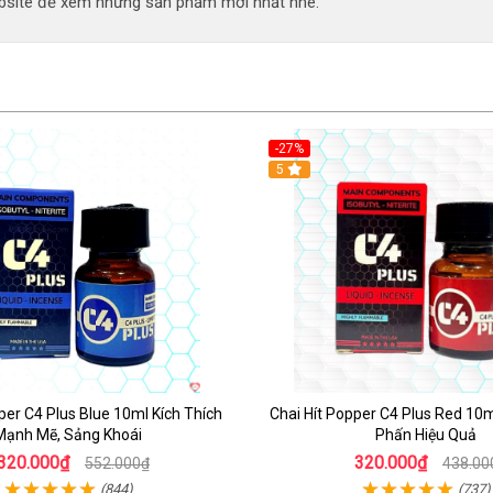
site để xem những sản phẩm mới nhất nhé.
-27%
5
per C4 Plus Blue 10ml Kích Thích
Chai Hít Popper C4 Plus Red 10
Mạnh Mẽ, Sảng Khoái
Phấn Hiệu Quả
320.000₫
320.000₫
552.000₫
438.00
(844)
(737)