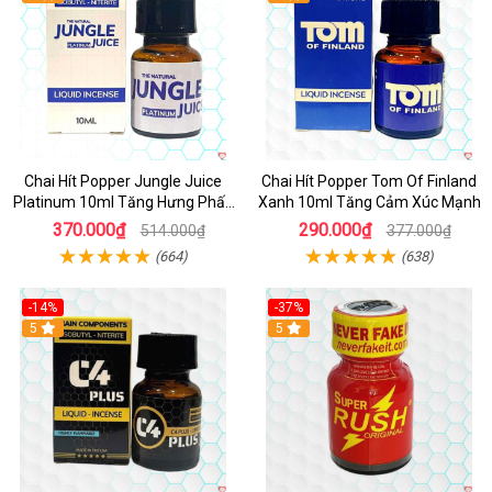
Chai Hít Popper Jungle Juice
Chai Hít Popper Tom Of Finland
Platinum 10ml Tăng Hưng Phấn
Xanh 10ml Tăng Cảm Xúc Mạnh
Mạnh
370.000₫
290.000₫
514.000₫
377.000₫
(664)
(638)
-14%
-37%
5
5