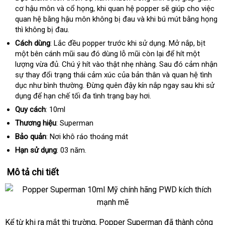
cơ hậu môn
shopee
và cổ họng
lừa
, khi quan hệ popper
đặt
sẽ giúp cho việc
phí
quan hệ bằng hậu môn không bị đau
đảo
cửa
và khi bú mút bằng họng
hàng
q
thì không bị đau.
hàng
a
Cách dùng
: Lắc đều popper trước khi sử dụng
phụ
. Mở nắp
giao
, bịt
một bên cánh mũi
quà
sau đó dùng lỗ mũi còn lại
kiện
shopee
để hít một
hàng
lượng vừa đủ
voucher
. Chú ý hít vào thật nhẹ nhàng
tặng
xưởng
. Sau đó cảm nhận
sự thay đổi trạng thái cảm xúc
mới
của bản thân
nội
và quan hệ tình
dục như bình thường
ăn
. Đừng quên đậy kín nắp ngay sau khi sử
nhất
địa
dụng
giá
để hạn chế tối đa tình trạng bay hơi.
trộm
rẻ
Quy cách
: 10ml
Thương hiệu
: Superman
Bảo quản
: Nơi khô ráo thoáng mát
Hạn sử dụng
: 03 năm.
Mô tả chi tiết
Kể từ khi ra mắt thị trường
shop
, Popper Superman
lớn
đã thành công
Popper