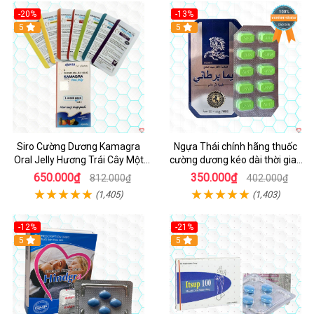
-20%
-13%
5
Hot
5
Siro Cường Dương Kamagra
Ngựa Thái chính hãng thuốc
Oral Jelly Hương Trái Cây Một
cường dương kéo dài thời gian
Hộp 7 Gói 100g
cho Nam hộp 10 viên
650.000₫
350.000₫
812.000₫
402.000₫
(1,405)
(1,403)
-12%
-21%
5
5