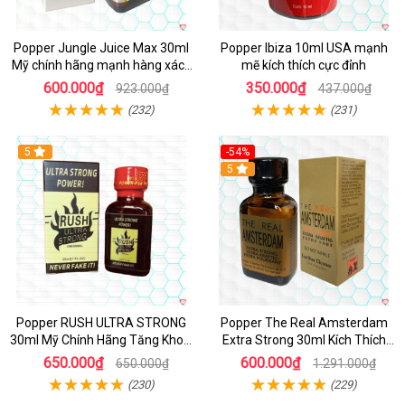
Popper Jungle Juice Max 30ml
Popper Ibiza 10ml USA mạnh
Mỹ chính hãng mạnh hàng xách
mẽ kích thích cực đỉnh
tay kích thích
600.000₫
350.000₫
923.000₫
437.000₫
(232)
(231)
5
-54%
5
Popper RUSH ULTRA STRONG
Popper The Real Amsterdam
30ml Mỹ Chính Hãng Tăng Khoái
Extra Strong 30ml Kích Thích
Cảm
Cường Độ Cao
650.000₫
600.000₫
650.000₫
1.291.000₫
(230)
(229)