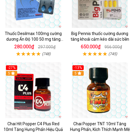
Thuốc Desilmax 100mg cường
Big Pennis thuốc cường dương
dương Ấn Độ 100 50 mg tăng
tăng khoái cảm kéo dài sức bền
sinh lý tốt nhất
280.000₫
650.000₫
297.000₫
956.000₫
(748)
(745)
-27%
-13%
5
5
Chai Hít Popper C4 Plus Red
Chai Popper TNT 10ml Tăng
10ml Tăng Hưng Phấn Hiệu Quả
Hưng Phấn, Kích Thích Mạnh Mẽ