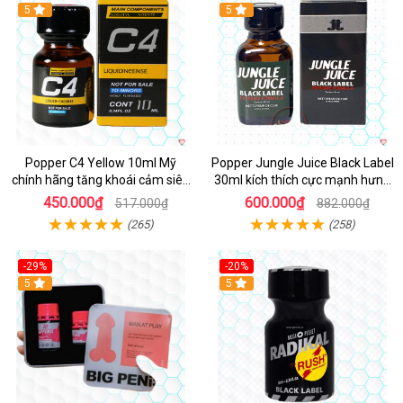
Hot
5
5
Popper C4 Yellow 10ml Mỹ
Popper Jungle Juice Black Label
chính hãng tăng khoái cảm siêu
30ml kích thích cực mạnh hưng
mạnh
phấn
450.000₫
600.000₫
517.000₫
882.000₫
(265)
(258)
-29%
-20%
5
5