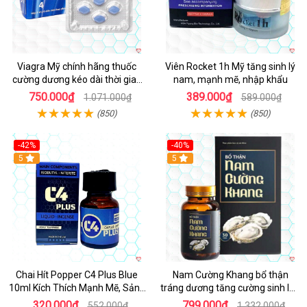
Viagra Mỹ chính hãng thuốc
Viên Rocket 1h Mỹ tăng sinh lý
cường dương kéo dài thời gian
nam, mạnh mẽ, nhập khẩu
cho Nam nhập khẩu chính ngạch
750.000₫
389.000₫
1.071.000₫
589.000₫
(850)
(850)
-42%
-40%
5
5
Chai Hít Popper C4 Plus Blue
Nam Cường Khang bổ thận
10ml Kích Thích Mạnh Mẽ, Sảng
tráng dương tăng cường sinh lực
Khoái
nam
320.000₫
799.000₫
552.000₫
1.332.000₫