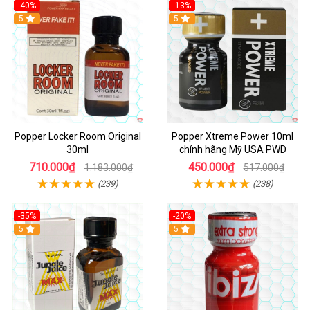
-40%
-13%
5
Hot
5
Popper Locker Room Original
Popper Xtreme Power 10ml
30ml
chính hãng Mỹ USA PWD
710.000₫
450.000₫
1.183.000₫
517.000₫
(239)
(238)
-35%
-20%
5
5