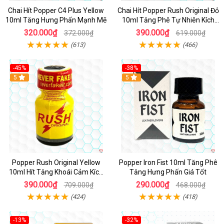
Chai Hít Popper C4 Plus Yellow
Chai Hít Popper Rush Original Đỏ
10ml Tăng Hưng Phấn Mạnh Mẽ
10ml Tăng Phê Tự Nhiên Kích
Thích
320.000₫
390.000₫
372.000₫
619.000₫
(613)
(466)
-45%
-38%
5
5
Popper Rush Original Yellow
Popper Iron Fist 10ml Tăng Phê
10ml Hít Tăng Khoái Cảm Kích
Tăng Hưng Phấn Giá Tốt
Thích Mạnh
390.000₫
290.000₫
709.000₫
468.000₫
(424)
(418)
-13%
-32%