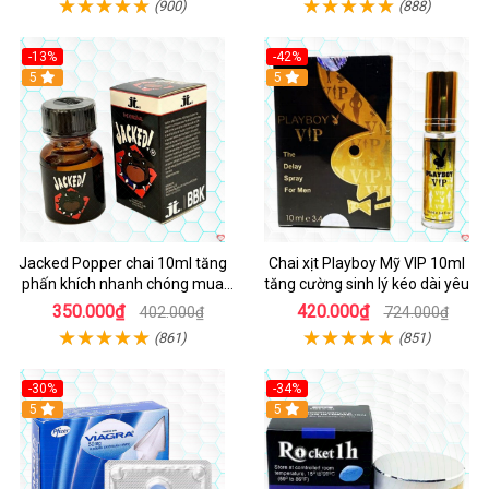
(900)
(888)
-13%
-42%
5
5
Jacked Popper chai 10ml tăng
Chai xịt Playboy Mỹ VIP 10ml
phấn khích nhanh chóng mua
tăng cường sinh lý kéo dài yêu
ngay
350.000₫
420.000₫
402.000₫
724.000₫
(861)
(851)
-30%
-34%
5
5