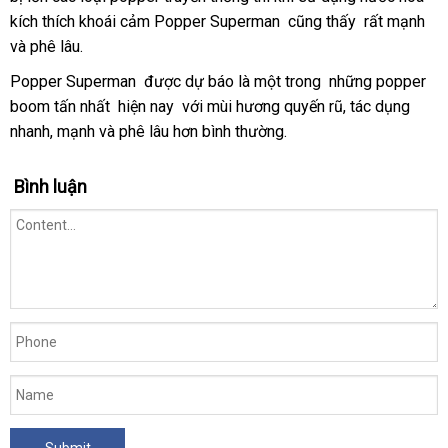
Mỹ
Top
kích thích khoái cảm Popper Superman
toán
cấp
nhận
cũng thấy
thanh
rất mạnh
cu
USA
Bot
và phê lâu.
hàng
lý
cấ
PWD
giá
Popper Superman
miễn
được dự báo là một trong
nơi
những popper
rẻ
boom tấn nhất
lắp
hiện nay
phí
Lazada
với mùi hương quyến rũ
bán
khuyến
, tác dụng
dành
nhanh
đấu
, mạnh
qua
và phê lâu hơn bình thường.
đặt
mãi
cho
giá
app
Top
Bình luận
Bot