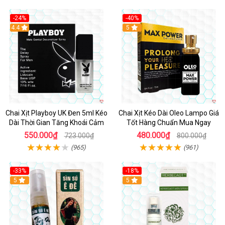
-24%
-40%
Hot
4.4
5
Chai Xịt Playboy UK Đen 5ml Kéo
Chai Xịt Kéo Dài Oleo Lampo Giá
Dài Thời Gian Tăng Khoái Cảm
Tốt Hàng Chuẩn Mua Ngay
550.000₫
480.000₫
723.000₫
800.000₫
(965)
(961)
-33%
-18%
5
5