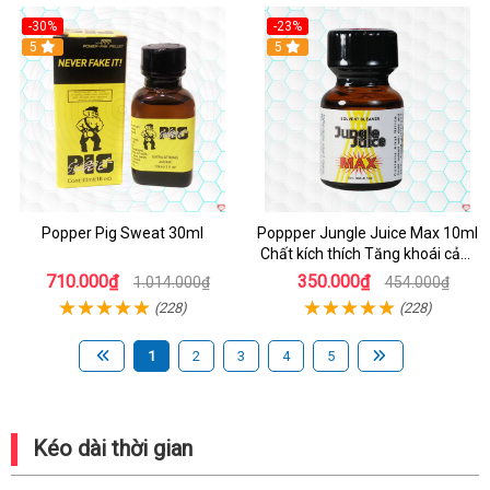
-30%
-23%
5
5
Popper Pig Sweat 30ml
Poppper Jungle Juice Max 10ml
Chất kích thích Tăng khoái cảm
An toàn
710.000₫
350.000₫
1.014.000₫
454.000₫
(228)
(228)
1
2
3
4
5
Kéo dài thời gian