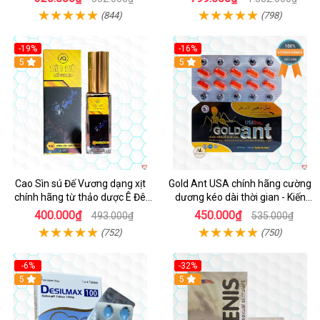
(844)
(798)
-19%
-16%
5
5
Cao Sìn sú Đế Vương dạng xịt
Gold Ant USA chính hãng cường
chính hãng từ thảo dược Ê Đê
dương kéo dài thời gian - Kiến
Việt Nam
Vàng Đen Tây Tạng
400.000₫
450.000₫
493.000₫
535.000₫
(752)
(750)
-6%
-32%
5
5