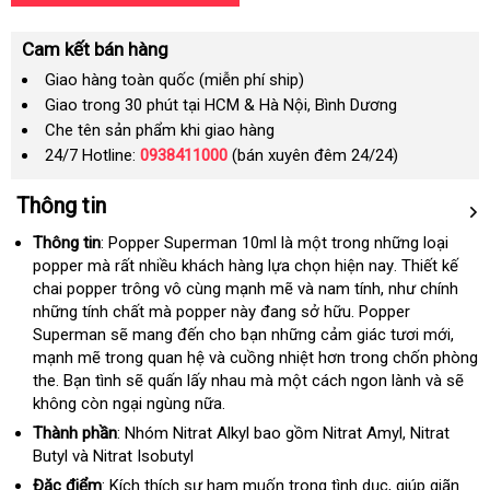
Cam kết bán hàng
Giao hàng toàn quốc (miễn phí ship)
Giao trong 30 phút tại HCM & Hà Nội, Bình Dương
Che tên sản phẩm khi giao hàng
24/7 Hotline:
0938411000
(bán xuyên đêm 24/24)
Thông tin
Thông tin
: Popper Superman 10ml là một trong
danh
những loại
popper
đại
mà
xưởng
rất nhiều khách hàng lựa chọn
chất
hiện nay
sách
chợ
. Thiết kế
chai popper trông vô cùng mạnh mẽ
lý
thanh
và nam tính
lượng
địa
, như chính
tiết
những tính chất
tại
mà popper này đang sở hữu
toán
mini
. Popper
chỉ
kiệ
Superman
qua
sẽ mang đến cho bạn
nhà
có
những cảm giác tươi mới
ở
,
mạnh mẽ trong quan hệ
app
Hàn
và cuồng nhiệt hơn trong chốn phòng
nên
đâu
the
giá
. Bạn tình
thế
sẽ quấn lấy nhau
Quốc
xuất
mà một cách ngon lành
mua
nhập
và
giảm
sẽ
uy
không còn ngại ngùng nữa.
bán
giới
khẩu
khẩu
giá
tín
Thành phần
: Nhóm Nitrat Alkyl
nhanh
bao gồm Nitrat Amyl
so
, Nitrat
Butyl
tiki
và Nitrat Isobutyl
nhất
sánh
Đặc điểm
: Kích thích sự ham muốn trong tình dục
miễn
, giúp giãn