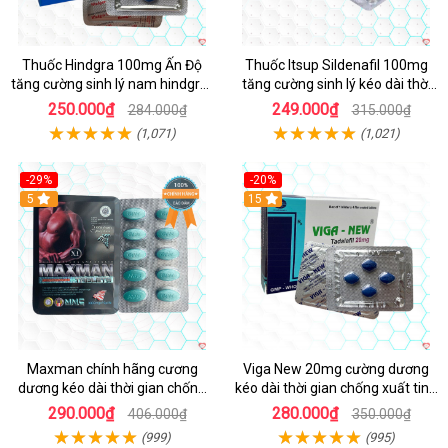
Thuốc Hindgra 100mg Ấn Độ
Thuốc Itsup Sildenafil 100mg
tăng cường sinh lý nam hindgra-
tăng cường sinh lý kéo dài thời
100 chống xts cương dương
gian cho nam
250.000₫
249.000₫
284.000₫
315.000₫
(1,071)
(1,021)
-29%
-20%
Hot
5
15
Maxman chính hãng cương
Viga New 20mg cường dương
dương kéo dài thời gian chống
kéo dài thời gian chống xuất tinh
xuất tinh sớm hộp 10 viên
hộp 4 viên
290.000₫
280.000₫
406.000₫
350.000₫
(999)
(995)