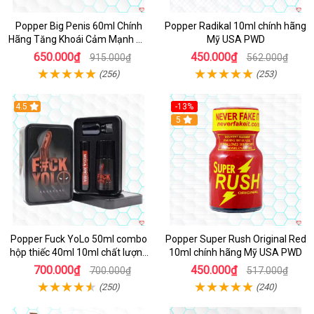
Popper Big Penis 60ml Chính
Popper Radikal 10ml chính hãng
Hãng Tăng Khoái Cảm Mạnh Mẽ
Mỹ USA PWD
An Toàn
650.000₫
450.000₫
915.000₫
562.000₫
(256)
(253)
4.5
-13%
Hot
5
Popper Fuck YoLo 50ml combo
Popper Super Rush Original Red
hộp thiếc 40ml 10ml chất lượng
10ml chính hãng Mỹ USA PWD
tốt
700.000₫
450.000₫
700.000₫
517.000₫
(250)
(240)