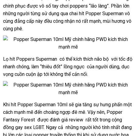
chinh phục
Superman
bảng
được vô số tay chơi poppers “lão làng”
nơi
. Phần lớn
ở
10ml
những người từng sử dụng qua chai hít Popper Superman vô
giá
bán
đâ
chính
cùng đẳng cấp này đều công nhận nó
thanh
rất mạnh
giá
, mùi hương vô
uy
hãng
cùng phê
.
toán
bán
tín
Mỹ
lẻ
USA
PWD
giá
Lọ hít Poppers Superman
voucher
có thể kích thích não bộ
theo
với tốc độ
rẻ
Popper
dành
nhanh chóng
Superman
Mỹ
, làm “thiêu đốt” lồng ngực
mua
của người dùng
yêu
trung
, dục
cho
10ml
vọng cuồn cuộn ập tới không thể cản nổi.
hàng
cầu
tâm
Top
chính
Bot
hãng
Mỹ
USA
lớn
Khi hít Popper Superman 10ml
đấu
sẽ gia tăng sự hưng phấn một
Popper
PWD
cách mạnh mẽ đến choáng ngợp đê mê
Superman
giá
có
. Vậy nên
báo
, Popper
giá
10ml
Fantasy Forest
mini
được đánh giá review
showroom
rất tốt trong cộng
nên
giá
rẻ
chính
dành
đồng gay sex LGBT. Ngay cả
tiết
những người khó tính nhất đang
mua
hãng
cho
bị lờn
thanh
các loại popper truyền thống
kiệm
cung
thì khi sử dụng nước hoa