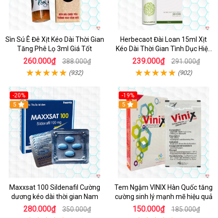
Sìn Sú Ê Đê Xịt Kéo Dài Thời Gian
Herbecaot Đài Loan 15ml Xịt
Tăng Phê Lọ 3ml Giá Tốt
Kéo Dài Thời Gian Tình Dục Hiệu
Quả
260.000₫
239.000₫
388.000₫
291.000₫
(932)
(902)
-20%
-19%
5
5
Maxxsat 100 Sildenafil Cường
Tem Ngậm VINIX Hàn Quốc tăng
dương kéo dài thời gian Nam
cường sinh lý mạnh mẽ hiệu quả
280.000₫
150.000₫
350.000₫
185.000₫