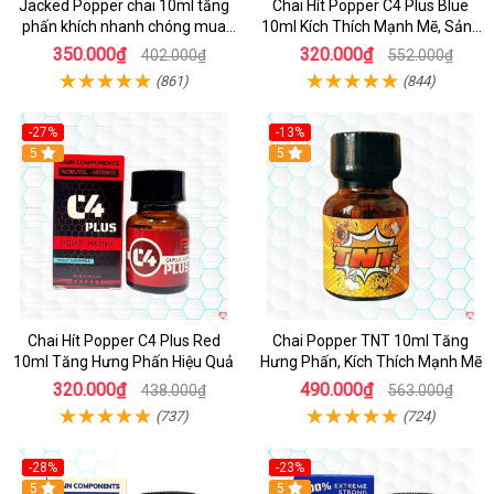
Jacked Popper chai 10ml tăng
Chai Hít Popper C4 Plus Blue
phấn khích nhanh chóng mua
10ml Kích Thích Mạnh Mẽ, Sảng
ngay
Khoái
350.000₫
320.000₫
402.000₫
552.000₫
(861)
(844)
-27%
-13%
5
5
Chai Hít Popper C4 Plus Red
Chai Popper TNT 10ml Tăng
10ml Tăng Hưng Phấn Hiệu Quả
Hưng Phấn, Kích Thích Mạnh Mẽ
320.000₫
490.000₫
438.000₫
563.000₫
(737)
(724)
-28%
-23%
5
5