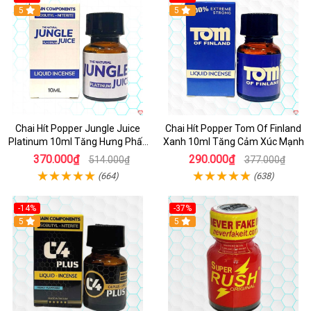
5
5
Chai Hít Popper Jungle Juice
Chai Hít Popper Tom Of Finland
Platinum 10ml Tăng Hưng Phấn
Xanh 10ml Tăng Cảm Xúc Mạnh
Mạnh
370.000₫
290.000₫
514.000₫
377.000₫
(664)
(638)
-14%
-37%
5
5