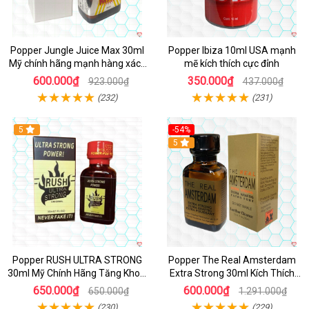
Popper Jungle Juice Max 30ml
Popper Ibiza 10ml USA mạnh
Mỹ chính hãng mạnh hàng xách
mẽ kích thích cực đỉnh
tay kích thích
600.000₫
350.000₫
923.000₫
437.000₫
(232)
(231)
5
-54%
5
Popper RUSH ULTRA STRONG
Popper The Real Amsterdam
30ml Mỹ Chính Hãng Tăng Khoái
Extra Strong 30ml Kích Thích
Cảm
Cường Độ Cao
650.000₫
600.000₫
650.000₫
1.291.000₫
(230)
(229)