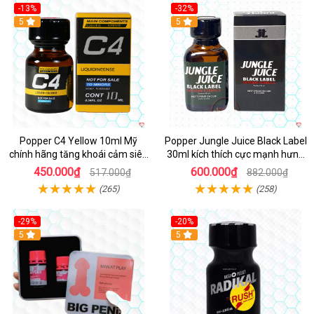
-13%
-32%
Hot
5
5
Popper C4 Yellow 10ml Mỹ
Popper Jungle Juice Black Label
chính hãng tăng khoái cảm siêu
30ml kích thích cực mạnh hưng
mạnh
phấn
450.000₫
600.000₫
517.000₫
882.000₫
(265)
(258)
-29%
-20%
5
5