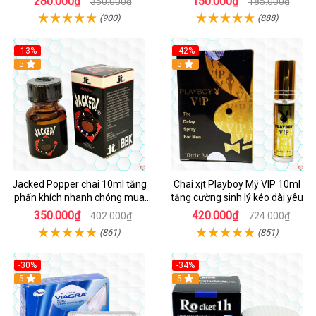
280.000₫
150.000₫
350.000₫
185.000₫
(900)
(888)
-13%
-42%
5
5
Jacked Popper chai 10ml tăng
Chai xịt Playboy Mỹ VIP 10ml
phấn khích nhanh chóng mua
tăng cường sinh lý kéo dài yêu
ngay
350.000₫
420.000₫
402.000₫
724.000₫
(861)
(851)
-30%
-34%
5
5