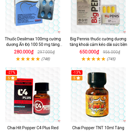
Thuốc Desilmax 100mg cường
Big Pennis thuốc cường dương
dương Ấn Độ 100 50 mg tăng
tăng khoái cảm kéo dài sức bền
sinh lý tốt nhất
280.000₫
650.000₫
297.000₫
956.000₫
(748)
(745)
-27%
-13%
5
5
Chai Hít Popper C4 Plus Red
Chai Popper TNT 10ml Tăng