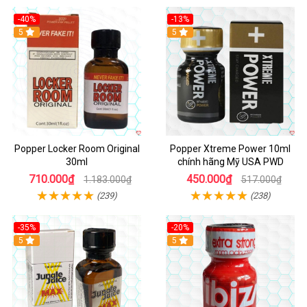
-40%
-13%
5
Hot
5
Popper Locker Room Original
Popper Xtreme Power 10ml
30ml
chính hãng Mỹ USA PWD
710.000₫
450.000₫
1.183.000₫
517.000₫
(239)
(238)
-35%
-20%
5
5