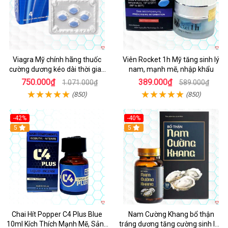
Viagra Mỹ chính hãng thuốc
Viên Rocket 1h Mỹ tăng sinh lý
cường dương kéo dài thời gian
nam, mạnh mẽ, nhập khẩu
cho Nam nhập khẩu chính ngạch
750.000₫
389.000₫
1.071.000₫
589.000₫
(850)
(850)
-42%
-40%
5
5
Chai Hít Popper C4 Plus Blue
Nam Cường Khang bổ thận
10ml Kích Thích Mạnh Mẽ, Sảng
tráng dương tăng cường sinh lực