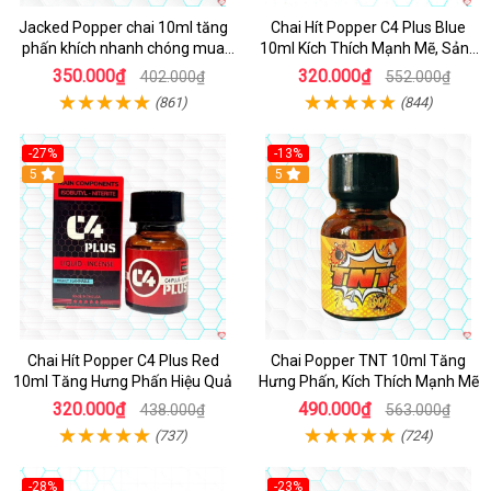
Jacked Popper chai 10ml tăng
Chai Hít Popper C4 Plus Blue
phấn khích nhanh chóng mua
10ml Kích Thích Mạnh Mẽ, Sảng
ngay
Khoái
350.000₫
320.000₫
402.000₫
552.000₫
(861)
(844)
-27%
-13%
5
5
Chai Hít Popper C4 Plus Red
Chai Popper TNT 10ml Tăng
10ml Tăng Hưng Phấn Hiệu Quả
Hưng Phấn, Kích Thích Mạnh Mẽ
320.000₫
490.000₫
438.000₫
563.000₫
(737)
(724)
-28%
-23%