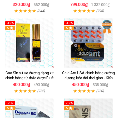
Khoái
nam
320.000₫
799.000₫
552.000₫
1.332.000₫
(844)
(798)
-19%
-16%
5
5
Cao Sìn sú Đế Vương dạng xịt
Gold Ant USA chính hãng cường
chính hãng từ thảo dược Ê Đê
dương kéo dài thời gian - Kiến
Việt Nam
Vàng Đen Tây Tạng
400.000₫
450.000₫
493.000₫
535.000₫
(752)
(750)
-6%
-32%
5
5