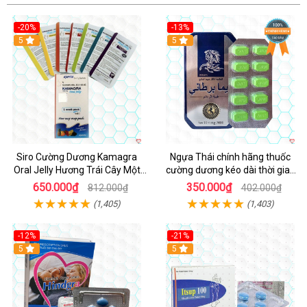
-20%
-13%
5
Hot
5
Siro Cường Dương Kamagra
Ngựa Thái chính hãng thuốc
Oral Jelly Hương Trái Cây Một
cường dương kéo dài thời gian
Hộp 7 Gói 100g
cho Nam hộp 10 viên
650.000₫
350.000₫
812.000₫
402.000₫
(1,405)
(1,403)
-12%
-21%
5
5