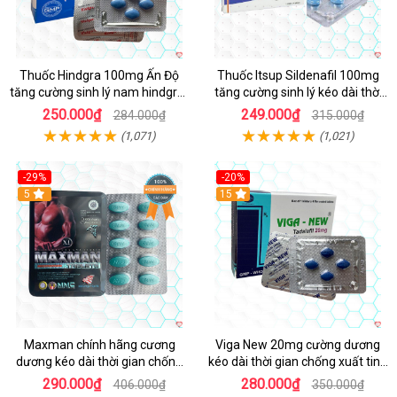
Thuốc Hindgra 100mg Ấn Độ
Thuốc Itsup Sildenafil 100mg
tăng cường sinh lý nam hindgra-
tăng cường sinh lý kéo dài thời
100 chống xts cương dương
gian cho nam
250.000₫
249.000₫
284.000₫
315.000₫
(1,071)
(1,021)
-29%
-20%
Hot
5
15
Maxman chính hãng cương
Viga New 20mg cường dương
dương kéo dài thời gian chống
kéo dài thời gian chống xuất tinh
xuất tinh sớm hộp 10 viên
hộp 4 viên
290.000₫
280.000₫
406.000₫
350.000₫