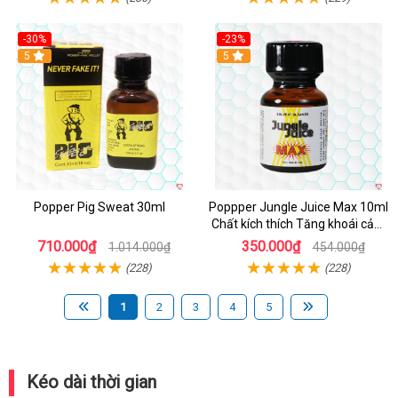
-30%
-23%
5
5
Popper Pig Sweat 30ml
Poppper Jungle Juice Max 10ml
Chất kích thích Tăng khoái cảm
An toàn
710.000₫
350.000₫
1.014.000₫
454.000₫
(228)
(228)
1
2
3
4
5
Kéo dài thời gian