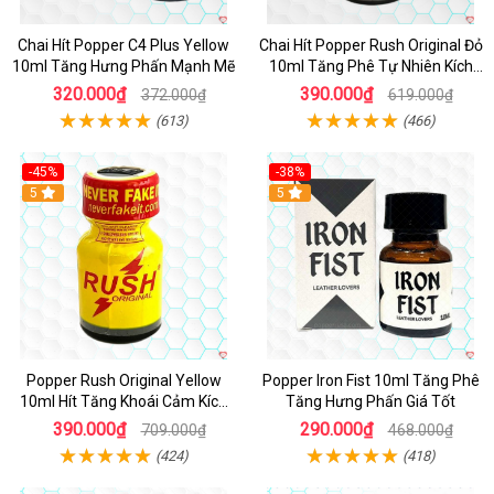
Chai Hít Popper C4 Plus Yellow
Chai Hít Popper Rush Original Đỏ
10ml Tăng Hưng Phấn Mạnh Mẽ
10ml Tăng Phê Tự Nhiên Kích
Thích
320.000₫
390.000₫
372.000₫
619.000₫
(613)
(466)
-45%
-38%
5
5
Popper Rush Original Yellow
Popper Iron Fist 10ml Tăng Phê
10ml Hít Tăng Khoái Cảm Kích
Tăng Hưng Phấn Giá Tốt
Thích Mạnh
390.000₫
290.000₫
709.000₫
468.000₫
(424)
(418)