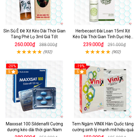
Sìn Sú Ê Đê Xịt Kéo Dài Thời Gian
Herbecaot Đài Loan 15ml Xịt
Tăng Phê Lọ 3ml Giá Tốt
Kéo Dài Thời Gian Tình Dục Hiệu
Quả
260.000₫
239.000₫
388.000₫
291.000₫
(932)
(902)
-20%
-19%
5
5
Maxxsat 100 Sildenafil Cường
Tem Ngậm VINIX Hàn Quốc tăng
dương kéo dài thời gian Nam
cường sinh lý mạnh mẽ hiệu quả