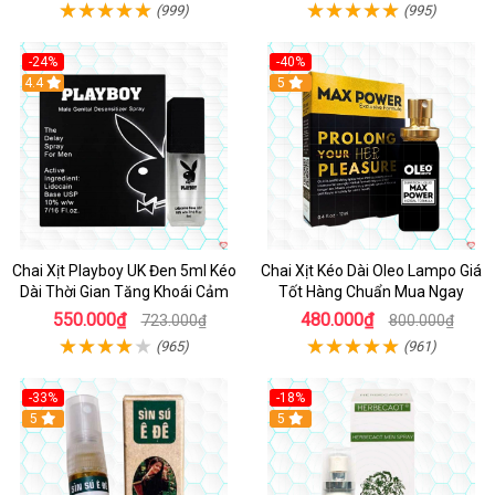
(999)
(995)
-24%
-40%
Hot
4.4
5
Chai Xịt Playboy UK Đen 5ml Kéo
Chai Xịt Kéo Dài Oleo Lampo Giá
Dài Thời Gian Tăng Khoái Cảm
Tốt Hàng Chuẩn Mua Ngay
550.000₫
480.000₫
723.000₫
800.000₫
(965)
(961)
-33%
-18%
5
5