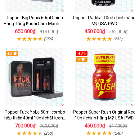
Popper Big Penis 60ml Chính
Popper Radikal 10ml chính hãng
Hãng Tăng Khoái Cảm Mạnh Mẽ
Mỹ USA PWD
An Toàn
650.000₫
450.000₫
915.000₫
562.000₫
(256)
(253)
4.5
-13%
Hot
5
Popper Fuck YoLo 50ml combo
Popper Super Rush Original Red
hộp thiếc 40ml 10ml chất lượng
10ml chính hãng Mỹ USA PWD
tốt
700.000₫
450.000₫
700.000₫
517.000₫
(250)
(240)