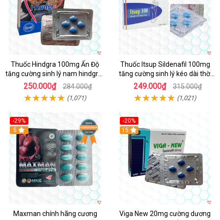
Thuốc Hindgra 100mg Ấn Độ
Thuốc Itsup Sildenafil 100mg
tăng cường sinh lý nam hindgra-
tăng cường sinh lý kéo dài thời
100 chống xts cương dương
gian cho nam
250.000₫
249.000₫
284.000₫
315.000₫
(1,071)
(1,021)
-29%
-20%
Hot
5
15
Maxman chính hãng cương
Viga New 20mg cường dương