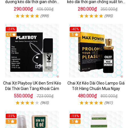
dương kéo dài thời gian chống
kéo dài thời gian chống xuất tinh
xuất tinh sớm hộp 10 viên
hộp 4 viên
290.000₫
280.000₫
406.000₫
350.000₫
(999)
(995)
-24%
-40%
Hot
4.4
5
Chai Xịt Playboy UK Đen 5ml Kéo
Chai Xịt Kéo Dài Oleo Lampo Giá
Dài Thời Gian Tăng Khoái Cảm
Tốt Hàng Chuẩn Mua Ngay
550.000₫
480.000₫
723.000₫
800.000₫
(965)
(961)
-33%
-18%
5
5