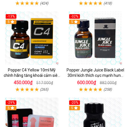
(424)
(418)
-13%
-32%
Hot
5
5
Popper C4 Yellow 10ml Mỹ
Popper Jungle Juice Black Label
chính hãng tăng khoái cảm siêu
30ml kích thích cực mạnh hưng
mạnh
phấn
450.000₫
600.000₫
517.000₫
882.000₫
(265)
(258)
-29%
-20%
5
5