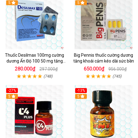
5
5
Thuốc Desilmax 100mg cường
Big Pennis thuốc cường dương
dương Ấn Độ 100 50 mg tăng
tăng khoái cảm kéo dài sức bền
sinh lý tốt nhất
280.000₫
650.000₫
297.000₫
956.000₫
(748)
(745)
-27%
-13%
5
5