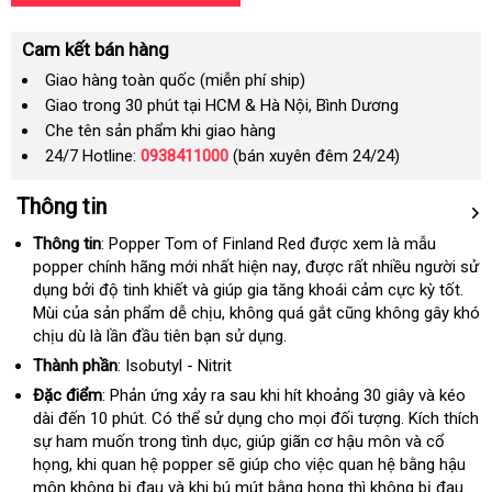
Cam kết bán hàng
Giao hàng toàn quốc (miễn phí ship)
Giao trong 30 phút tại HCM & Hà Nội, Bình Dương
Che tên sản phẩm khi giao hàng
24/7 Hotline:
0938411000
(bán xuyên đêm 24/24)
Thông tin
Thông tin
: Popper Tom of Finland Red
siêu
được xem là mẫu
popper chính hãng mới nhất
bảo
hiện nay
ở
,
cung
được
thị
nhanh
rất nhiều người sử
dụng
địa
bởi độ tinh khiết và giúp gia tăng khoái cảm cực kỳ tốt
hành
đâu
cấp
nhất
bỏ
.
Mùi
hàng
của sản phẩm dễ chịu
chỉ
xách
, không quá gắt
tốt
sản
cũng không gây khó
sỉ
chịu dù là lần đầu tiên bạn sử dụng.
giả
tay
xuất
Thành phần
: Isobutyl - Nitrit
Đặc điểm
: Phản ứng xảy ra sau khi hít khoảng 30 giây và kéo
dài đến 10 phút
dễ
. Có thể sử dụng cho
quà
mọi đối tượng
Thái
. Kích thích
sự ham muốn trong tình dục
dàng
nhập
, giúp giãn cơ hậu môn và cổ
tặng
Lan
họng
kiểm
, khi quan hệ popper
phụ
sẽ giúp cho việc quan hệ bằng hậu
khẩu
môn không bị đau và khi bú mút bằng họng thì không bị đau.
tra
kiện