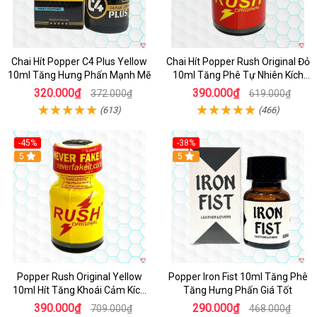
Chai Hít Popper C4 Plus Yellow
Chai Hít Popper Rush Original Đỏ
10ml Tăng Hưng Phấn Mạnh Mẽ
10ml Tăng Phê Tự Nhiên Kích
Thích
320.000₫
390.000₫
372.000₫
619.000₫
(613)
(466)
-45%
-38%
5
5
Popper Rush Original Yellow
Popper Iron Fist 10ml Tăng Phê
10ml Hít Tăng Khoái Cảm Kích
Tăng Hưng Phấn Giá Tốt
Thích Mạnh
390.000₫
290.000₫
709.000₫
468.000₫