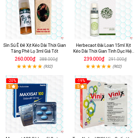
Sìn Sú Ê Đê Xịt Kéo Dài Thời Gian
Herbecaot Đài Loan 15ml Xịt
Tăng Phê Lọ 3ml Giá Tốt
Kéo Dài Thời Gian Tình Dục Hiệu
Quả
260.000₫
239.000₫
388.000₫
291.000₫
(932)
(902)
-20%
-19%
5
5