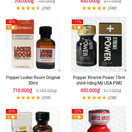
700.000₫
450.000₫
700.000₫
517.000₫
(250)
(240)
-40%
-13%
5
Hot
5
Popper Locker Room Original
Popper Xtreme Power 10ml
30ml
chính hãng Mỹ USA PWD
710.000₫
450.000₫
1.183.000₫
517.000₫
(239)
(238)
-35%
-20%
5
5