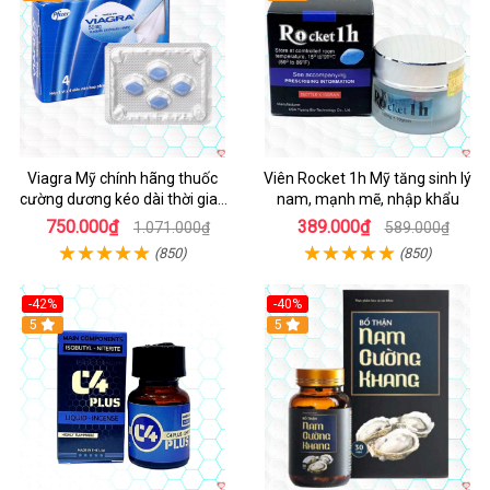
Viagra Mỹ chính hãng thuốc
Viên Rocket 1h Mỹ tăng sinh lý
cường dương kéo dài thời gian
nam, mạnh mẽ, nhập khẩu
cho Nam nhập khẩu chính ngạch
750.000₫
389.000₫
1.071.000₫
589.000₫
(850)
(850)
-42%
-40%
5
5