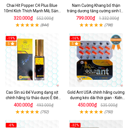
Chai Hít Popper C4 Plus Blue
Nam Cường Khang bổ thận
10ml Kích Thích Mạnh Mẽ, Sảng
tráng dương tăng cường sinh lực
Khoái
nam
320.000₫
799.000₫
552.000₫
1.332.000₫
(844)
(798)
-19%
-16%
5
5
Cao Sìn sú Đế Vương dạng xịt
Gold Ant USA chính hãng cường
chính hãng từ thảo dược Ê Đê
dương kéo dài thời gian - Kiến
Việt Nam
Vàng Đen Tây Tạng
400.000₫
450.000₫
493.000₫
535.000₫
(752)
(750)
-6%
-32%