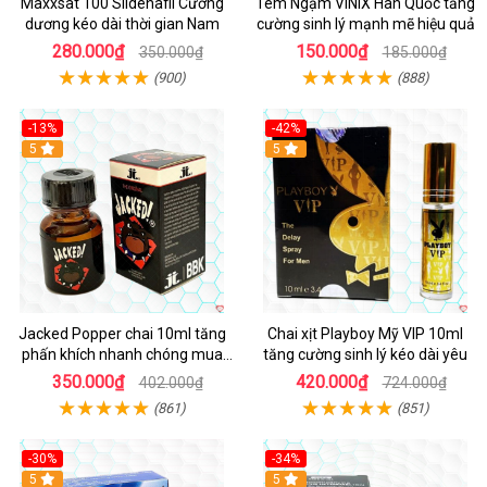
Maxxsat 100 Sildenafil Cường
Tem Ngậm VINIX Hàn Quốc tăng
dương kéo dài thời gian Nam
cường sinh lý mạnh mẽ hiệu quả
280.000₫
150.000₫
350.000₫
185.000₫
(900)
(888)
-13%
-42%
5
5
Jacked Popper chai 10ml tăng
Chai xịt Playboy Mỹ VIP 10ml
phấn khích nhanh chóng mua
tăng cường sinh lý kéo dài yêu
ngay
350.000₫
420.000₫
402.000₫
724.000₫
(861)
(851)
-30%
-34%
5
5