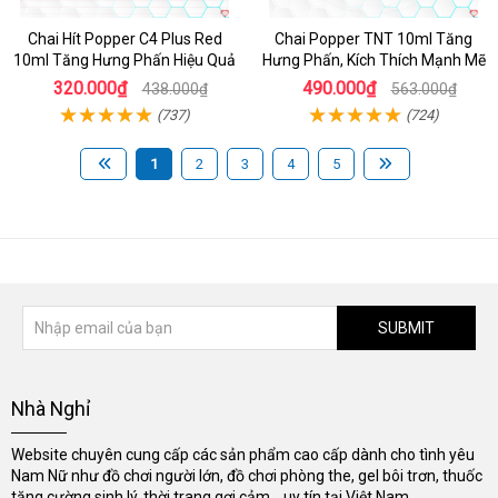
Chai Hít Popper C4 Plus Red
Chai Popper TNT 10ml Tăng
10ml Tăng Hưng Phấn Hiệu Quả
Hưng Phấn, Kích Thích Mạnh Mẽ
320.000₫
490.000₫
438.000₫
563.000₫
(737)
(724)
1
2
3
4
5
SUBMIT
Nhà Nghỉ
Website chuyên cung cấp các sản phẩm cao cấp dành cho tình yêu
Nam Nữ như đồ chơi người lớn, đồ chơi phòng the, gel bôi trơn, thuốc
tăng cường sinh lý, thời trang gợi cảm... uy tín tại Việt Nam