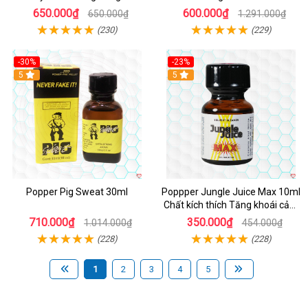
Cảm
Cường Độ Cao
650.000₫
600.000₫
650.000₫
1.291.000₫
(230)
(229)
-30%
-23%
5
5
Popper Pig Sweat 30ml
Poppper Jungle Juice Max 10ml
Chất kích thích Tăng khoái cảm
An toàn
710.000₫
350.000₫
1.014.000₫
454.000₫
(228)
(228)
1
2
3
4
5