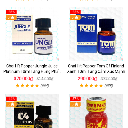
-28%
-23%
5
5
Chai Hít Popper Jungle Juice
Chai Hít Popper Tom Of Finland
Platinum 10ml Tăng Hưng Phấn
Xanh 10ml Tăng Cảm Xúc Mạnh
Mạnh
370.000₫
290.000₫
514.000₫
377.000₫
(664)
(638)
-14%
-37%
5
5