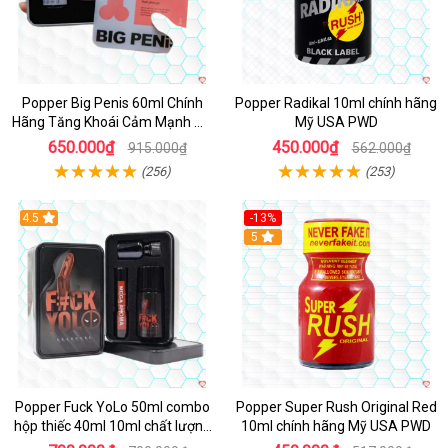
Popper Big Penis 60ml Chính
Popper Radikal 10ml chính hãng
Hãng Tăng Khoái Cảm Mạnh Mẽ
Mỹ USA PWD
An Toàn
650.000₫
450.000₫
915.000₫
562.000₫
(256)
(253)
4.5
-13%
Hot
5
Popper Fuck YoLo 50ml combo
Popper Super Rush Original Red
hộp thiếc 40ml 10ml chất lượng
10ml chính hãng Mỹ USA PWD
tốt