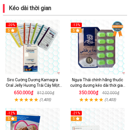
Kéo dài thời gian
-20%
-13%
5
Hot
5
Siro Cường Dương Kamagra
Ngựa Thái chính hãng thuốc
Oral Jelly Hương Trái Cây Một
cường dương kéo dài thời gian
Hộp 7 Gói 100g
cho Nam hộp 10 viên
650.000₫
350.000₫
812.000₫
402.000₫
(1,405)
(1,403)
-12%
-21%
5
5