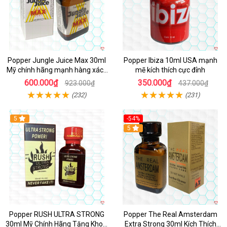
Popper Jungle Juice Max 30ml
Popper Ibiza 10ml USA mạnh
Mỹ chính hãng mạnh hàng xách
mẽ kích thích cực đỉnh
tay kích thích
600.000₫
350.000₫
923.000₫
437.000₫
(232)
(231)
5
-54%
5
Popper RUSH ULTRA STRONG
Popper The Real Amsterdam
30ml Mỹ Chính Hãng Tăng Khoái
Extra Strong 30ml Kích Thích