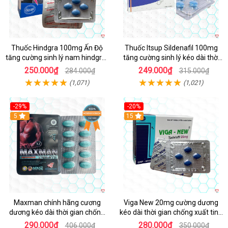
Thuốc Hindgra 100mg Ấn Độ
Thuốc Itsup Sildenafil 100mg
tăng cường sinh lý nam hindgra-
tăng cường sinh lý kéo dài thời
100 chống xts cương dương
gian cho nam
250.000₫
249.000₫
284.000₫
315.000₫
(1,071)
(1,021)
-29%
-20%
Hot
5
15
Maxman chính hãng cương
Viga New 20mg cường dương
dương kéo dài thời gian chống
kéo dài thời gian chống xuất tinh
xuất tinh sớm hộp 10 viên
hộp 4 viên
290.000₫
280.000₫
406.000₫
350.000₫