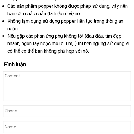
Các sản phẩm popper không
bán
online
được phép sử dụng
shop
, vậy nên
bạn cần chắc chắn
ở
đã hiểu rõ về nó.
Không lạm dụng sử dụng popper liên tục trong thời gian
đâu
ngắn.
uy
thương
Nếu gặp
nhập
các phản ứng phụ không tốt (đau đầu
tín
Lazada
, tim đạp
hiệu
nhanh
chiết
, ngón tay
khẩu
shop
hoặc môi bị tím,..)
Úc
thì nên ngưng sử dụng vì
L
có thể cơ thể bạn không phù hợp
khấu
thanh
với nó.
toán
Bình luận