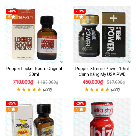
-40%
-13%
5
Hot
5
Popper Locker Room Original
Popper Xtreme Power 10ml
30ml
chính hãng Mỹ USA PWD
710.000₫
450.000₫
1.183.000₫
517.000₫
(239)
(238)
-35%
-20%
5
5