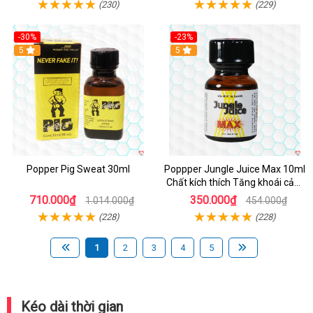
(230)
(229)
-30%
-23%
5
5
Popper Pig Sweat 30ml
Poppper Jungle Juice Max 10ml
Chất kích thích Tăng khoái cảm
An toàn
710.000₫
350.000₫
1.014.000₫
454.000₫
(228)
(228)
1
2
3
4
5
Kéo dài thời gian