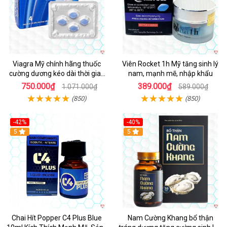
Viagra Mỹ chính hãng thuốc
Viên Rocket 1h Mỹ tăng sinh lý
cường dương kéo dài thời gian
nam, mạnh mẽ, nhập khẩu
cho Nam nhập khẩu chính ngạch
750.000₫
389.000₫
1.071.000₫
589.000₫
(850)
(850)
-42%
-40%
5
5
Chai Hít Popper C4 Plus Blue
Nam Cường Khang bổ thận