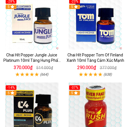
-28%
-23%
5
5
Chai Hít Popper Jungle Juice
Chai Hít Popper Tom Of Finland
Platinum 10ml Tăng Hưng Phấn
Xanh 10ml Tăng Cảm Xúc Mạnh
Mạnh
370.000₫
290.000₫
514.000₫
377.000₫
(664)
(638)
-14%
-37%
5
5