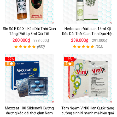
Sìn Sú Ê Đê Xịt Kéo Dài Thời Gian
Herbecaot Đài Loan 15ml Xịt
Tăng Phê Lọ 3ml Giá Tốt
Kéo Dài Thời Gian Tình Dục Hiệu
Quả
260.000₫
239.000₫
388.000₫
291.000₫
(932)
(902)
-20%
-19%
5
5
Maxxsat 100 Sildenafil Cường
Tem Ngậm VINIX Hàn Quốc tăng
dương kéo dài thời gian Nam
cường sinh lý mạnh mẽ hiệu quả