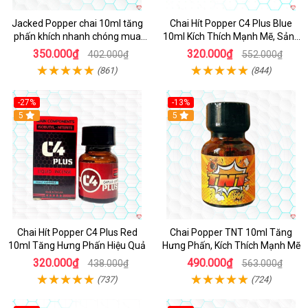
Jacked Popper chai 10ml tăng
Chai Hít Popper C4 Plus Blue
phấn khích nhanh chóng mua
10ml Kích Thích Mạnh Mẽ, Sảng
ngay
Khoái
350.000₫
320.000₫
402.000₫
552.000₫
(861)
(844)
-27%
-13%
5
5
Chai Hít Popper C4 Plus Red
Chai Popper TNT 10ml Tăng
10ml Tăng Hưng Phấn Hiệu Quả
Hưng Phấn, Kích Thích Mạnh Mẽ
320.000₫
490.000₫
438.000₫
563.000₫
(737)
(724)