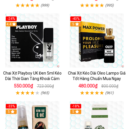
(999)
(995)
-24%
-40%
Hot
4.4
5
Chai Xịt Playboy UK Đen 5ml Kéo
Chai Xịt Kéo Dài Oleo Lampo Giá
Dài Thời Gian Tăng Khoái Cảm
Tốt Hàng Chuẩn Mua Ngay
550.000₫
480.000₫
723.000₫
800.000₫
(965)
(961)
-33%
-18%
5
5