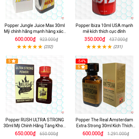
Popper Jungle Juice Max 30ml
Popper Ibiza 10ml USA mạnh
Mỹ chính hãng mạnh hàng xách
mẽ kích thích cực đỉnh
tay kích thích
600.000₫
350.000₫
923.000₫
437.000₫
(232)
(231)
5
-54%
5
Popper RUSH ULTRA STRONG
Popper The Real Amsterdam
30ml Mỹ Chính Hãng Tăng Khoái
Extra Strong 30ml Kích Thích
Cảm
Cường Độ Cao
650.000₫
600.000₫
650.000₫
1.291.000₫