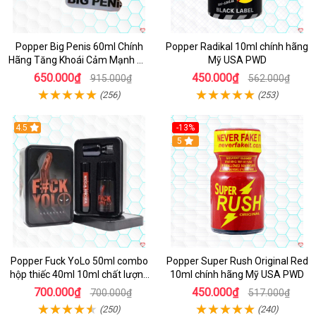
Popper Big Penis 60ml Chính
Popper Radikal 10ml chính hãng
Hãng Tăng Khoái Cảm Mạnh Mẽ
Mỹ USA PWD
An Toàn
650.000₫
450.000₫
915.000₫
562.000₫
(256)
(253)
4.5
-13%
Hot
5
Popper Fuck YoLo 50ml combo
Popper Super Rush Original Red
hộp thiếc 40ml 10ml chất lượng
10ml chính hãng Mỹ USA PWD
tốt
700.000₫
450.000₫
700.000₫
517.000₫
(250)
(240)