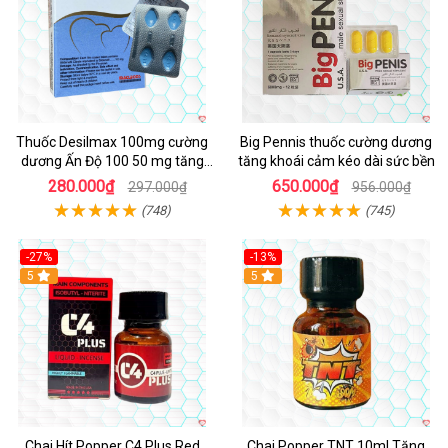
Thuốc Desilmax 100mg cường
Big Pennis thuốc cường dương
dương Ấn Độ 100 50 mg tăng
tăng khoái cảm kéo dài sức bền
sinh lý tốt nhất
280.000₫
650.000₫
297.000₫
956.000₫
(748)
(745)
-27%
-13%
5
5
Chai Hít Popper C4 Plus Red
Chai Popper TNT 10ml Tăng