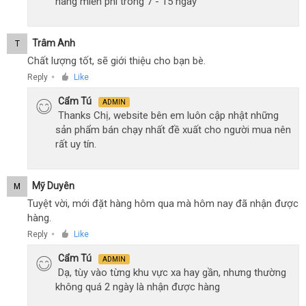
hàng miễn phí trong 7 - 15 ngày
Trâm Anh
T
Chất lượng tốt, sẽ giới thiệu cho bạn bè.
Reply
Like
●
Cẩm Tú
ADMIN
Thanks Chị, website bên em luôn cập nhật những
sản phẩm bán chạy nhất đề xuất cho người mua nên
rất uy tín.
Mỹ Duyên
M
Tuyệt vời, mới đặt hàng hôm qua mà hôm nay đã nhận được
hàng.
Reply
Like
●
Cẩm Tú
ADMIN
Dạ, tùy vào từng khu vực xa hay gần, nhưng thường
không quá 2 ngày là nhận được hàng