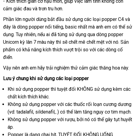
- Kích thích giãn cơ hậu môn
Trung
, giúp việc làm tình không còn
cảm giác đau
xuất
và trơn tru hơn.
Quốc
xứ
Phần lớn người dùng bắt đầu sử dụng
nhập
các loại popper C4
Đức
và
đây là dòng popper nổi tiếng
sử
, basic nhất
khẩu
đặt
mà anh em
so
có thể sử
dụng
chiết
. Tuy nhiên
gần
,
mới
nếu ai
tham
đã từng sử dụng qua dòng popper
dụng
mua
sánh
Unicorn kỳ lân 7 màu này
khấu
nhất
nhất
khảo
Nhật
thì
lừa
sẽ chết mê chết mệt
giá
với nó
dễ
. Sản
phẩm có khả năng kích thích vượt trội so
Bản
đảo
giao
với
tại
các dòng cổ
sỉ
dàng
điển.
hàng
nhà
Vậy nên anh em hãy trải nghiệm thử cảm giác thăng hoa này.
Lưu ý chung khi sử dụng
tiki
các loại popper
shopee
Khi sử dụng popper
cửa
thì
tiki
tuyệt đối KHÔNG sử dụng kèm
thống
các
chất kích thích khác.
hàng
kê
Không sử dụng popper
ở
với
mua
các thuốc rối loạn cương dương
(vd: tadalafil
Mỹ
, sildenafil,..)
đâu
ăn
có thể làm tăng nguy cơ tim mạch.
sắm
Không sử dụng popper
Hàn
với rượu
trộm
tư
,
hướng
bởi nó
bảo
có thể gây tụt huyết
áp.
Quốc
vấn
dẫn
hành
Popper là dạng chai hít
nơi
, TUYỆT ĐỐI KHÔNG UỐNG.