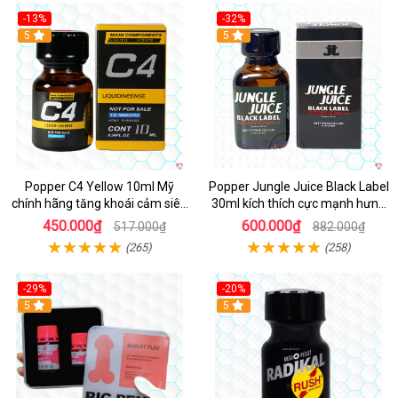
-13%
-32%
Hot
5
5
Popper C4 Yellow 10ml Mỹ
Popper Jungle Juice Black Label
chính hãng tăng khoái cảm siêu
30ml kích thích cực mạnh hưng
mạnh
phấn
450.000₫
600.000₫
517.000₫
882.000₫
(265)
(258)
-29%
-20%
5
5