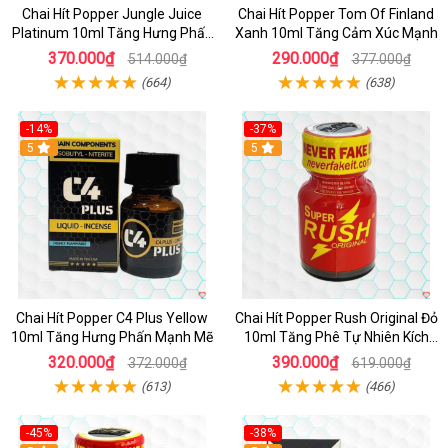
Chai Hít Popper Jungle Juice
Chai Hít Popper Tom Of Finland
Platinum 10ml Tăng Hưng Phấn
Xanh 10ml Tăng Cảm Xúc Mạnh
Mạnh
370.000₫
290.000₫
514.000₫
377.000₫
(664)
(638)
-14%
-37%
5
5
Chai Hít Popper C4 Plus Yellow
Chai Hít Popper Rush Original Đỏ
10ml Tăng Hưng Phấn Mạnh Mẽ
10ml Tăng Phê Tự Nhiên Kích
Thích
320.000₫
390.000₫
372.000₫
619.000₫
(613)
(466)
-45%
-38%