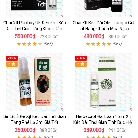
Chai Xịt Playboy UK Đen 5ml Kéo
Chai Xịt Kéo Dài Oleo Lampo Giá
Dài Thời Gian Tăng Khoái Cảm
Tốt Hàng Chuẩn Mua Ngay
550.000₫
480.000₫
723.000₫
800.000₫
(965)
(961)
-33%
-18%
5
5
Sìn Sú Ê Đê Xịt Kéo Dài Thời Gian
Herbecaot Đài Loan 15ml Xịt
Tăng Phê Lọ 3ml Giá Tốt
Kéo Dài Thời Gian Tình Dục Hiệu
Quả
260.000₫
239.000₫
388.000₫
291.000₫
(932)
(902)