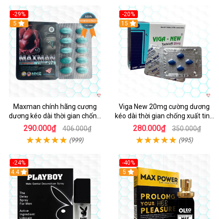
-29%
-20%
Hot
5
15
Maxman chính hãng cương
Viga New 20mg cường dương
dương kéo dài thời gian chống
kéo dài thời gian chống xuất tinh
xuất tinh sớm hộp 10 viên
hộp 4 viên
290.000₫
280.000₫
406.000₫
350.000₫
(999)
(995)
-24%
-40%
Hot
4.4
5