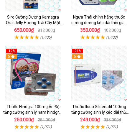
Siro Cường Dương Kamagra
Ngựa Thái chính hãng thuốc
Oral Jelly Hương Trái Cây Một
cường dương kéo dài thời gian
Hộp 7 Gói 100g
cho Nam hộp 10 viên
650.000₫
350.000₫
812.000₫
402.000₫
(1,405)
(1,403)
-12%
-21%
5
5
Thuốc Hindgra 100mg Ấn Độ
Thuốc Itsup Sildenafil 100mg
tăng cường sinh lý nam hindgra-
tăng cường sinh lý kéo dài thời
100 chống xts cương dương
gian cho nam
250.000₫
249.000₫
284.000₫
315.000₫
(1,071)
(1,021)