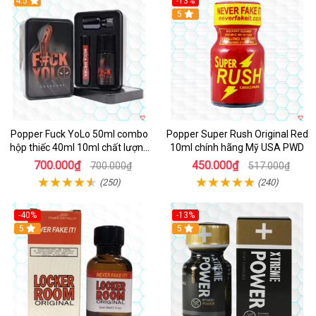
4.5
-13%
Hot
5
Popper Fuck YoLo 50ml combo
Popper Super Rush Original Red
hộp thiếc 40ml 10ml chất lượng
10ml chính hãng Mỹ USA PWD
tốt
700.000₫
450.000₫
700.000₫
517.000₫
(250)
(240)
-40%
-13%
5
Hot
5