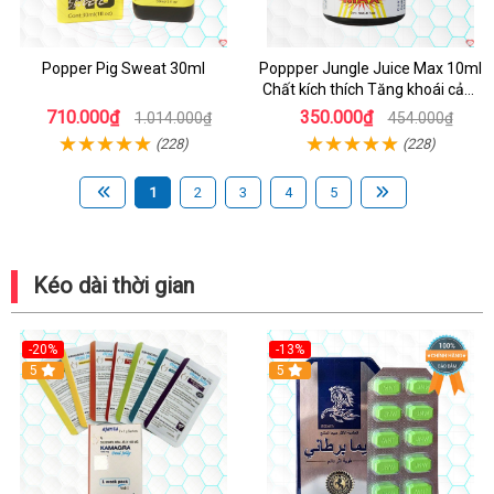
Popper Pig Sweat 30ml
Poppper Jungle Juice Max 10ml
Chất kích thích Tăng khoái cảm
An toàn
710.000₫
350.000₫
1.014.000₫
454.000₫
(228)
(228)
1
2
3
4
5
Kéo dài thời gian
-20%
-13%
5
Hot
5