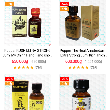
5
-54%
5
Popper RUSH ULTRA STRONG
Popper The Real Amsterdam
30ml Mỹ Chính Hãng Tăng Khoái
Extra Strong 30ml Kích Thích
Cảm
Cường Độ Cao
650.000₫
600.000₫
650.000₫
1.291.000₫
(230)
(229)
-30%
-23%
5
5