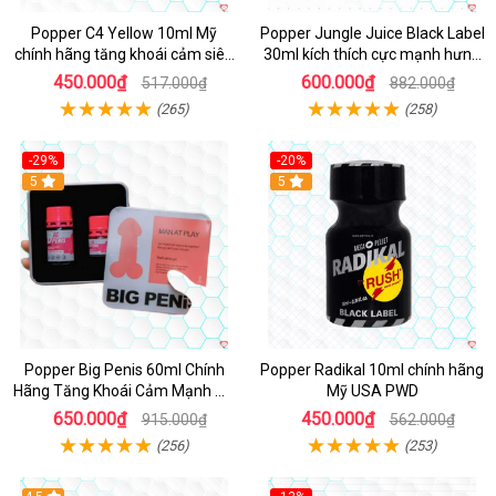
Popper C4 Yellow 10ml Mỹ
Popper Jungle Juice Black Label
chính hãng tăng khoái cảm siêu
30ml kích thích cực mạnh hưng
mạnh
phấn
450.000₫
600.000₫
517.000₫
882.000₫
(265)
(258)
-29%
-20%
5
5
Popper Big Penis 60ml Chính
Popper Radikal 10ml chính hãng
Hãng Tăng Khoái Cảm Mạnh Mẽ
Mỹ USA PWD
An Toàn
650.000₫
450.000₫
915.000₫
562.000₫
(256)
(253)