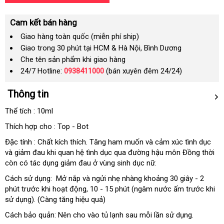
Cam kết bán hàng
Giao hàng toàn quốc (miễn phí ship)
Giao trong 30 phút tại HCM & Hà Nội, Bình Dương
Che tên sản phẩm khi giao hàng
24/7 Hotline:
0938411000
(bán xuyên đêm 24/24)
Thông tin
Thể tích : 10ml
Thích hợp cho : Top - Bot
Đặc tính : Chất kích thích
đã
. Tăng ham muốn
giao
và cảm xúc tình dục
hướ
và giảm đau khi quan hệ tình dục qua đường hậu môn Đồng thời
qua
hàng
dẫn
còn có tác dụng giảm đau ở vùng sinh dục nữ.
sử
dụng
Cách sử dụng: Mở nắp
lừa
và ngửi nhẹ nhàng khoảng 30 giây - 2
phút trước khi hoạt động
đảo
tổng
, 10 - 15 phút (ngâm nước ấm trước khi
sử dụng)
dịch
. (Càng tăng hiệu quả)
hợp
vụ
Cách bảo quản: Nên cho vào tủ lạnh sau mỗi lần sử dụng.