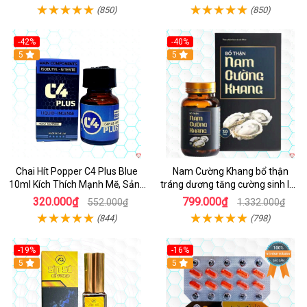
(850)
(850)
-42%
-40%
5
5
Chai Hít Popper C4 Plus Blue
Nam Cường Khang bổ thận
10ml Kích Thích Mạnh Mẽ, Sảng
tráng dương tăng cường sinh lực
Khoái
nam
320.000₫
799.000₫
552.000₫
1.332.000₫
(844)
(798)
-19%
-16%
5
5