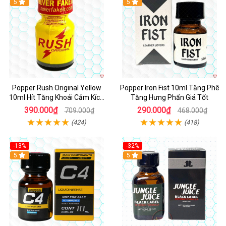
5
5
Popper Rush Original Yellow
Popper Iron Fist 10ml Tăng Phê
10ml Hít Tăng Khoái Cảm Kích
Tăng Hưng Phấn Giá Tốt
Thích Mạnh
390.000₫
290.000₫
709.000₫
468.000₫
(424)
(418)
-13%
-32%
Hot
5
5