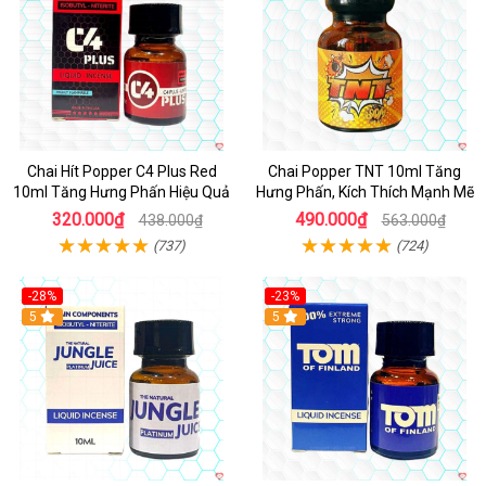
Chai Hít Popper C4 Plus Red
Chai Popper TNT 10ml Tăng
10ml Tăng Hưng Phấn Hiệu Quả
Hưng Phấn, Kích Thích Mạnh Mẽ
320.000₫
490.000₫
438.000₫
563.000₫
(737)
(724)
-28%
-23%
5
5