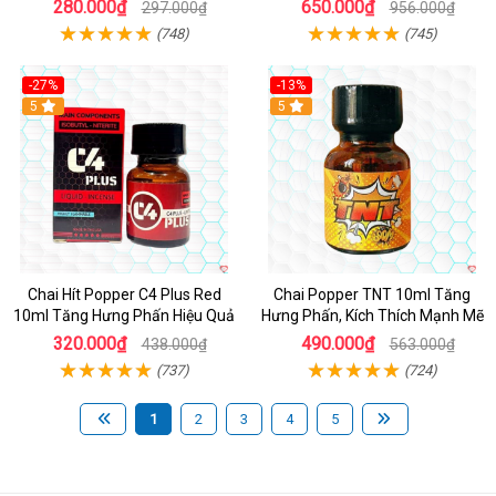
sinh lý tốt nhất
280.000₫
650.000₫
297.000₫
956.000₫
(748)
(745)
-27%
-13%
5
5
Chai Hít Popper C4 Plus Red
Chai Popper TNT 10ml Tăng
10ml Tăng Hưng Phấn Hiệu Quả
Hưng Phấn, Kích Thích Mạnh Mẽ
320.000₫
490.000₫
438.000₫
563.000₫
(737)
(724)
1
2
3
4
5