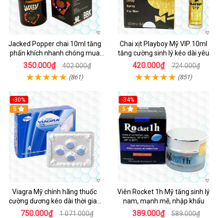
Jacked Popper chai 10ml tăng
Chai xịt Playboy Mỹ VIP 10ml
phấn khích nhanh chóng mua
tăng cường sinh lý kéo dài yêu
ngay
350.000₫
420.000₫
402.000₫
724.000₫
(861)
(851)
-30%
-34%
5
5
Viagra Mỹ chính hãng thuốc
Viên Rocket 1h Mỹ tăng sinh lý
cường dương kéo dài thời gian
nam, mạnh mẽ, nhập khẩu
cho Nam nhập khẩu chính ngạch
750.000₫
389.000₫
1.071.000₫
589.000₫