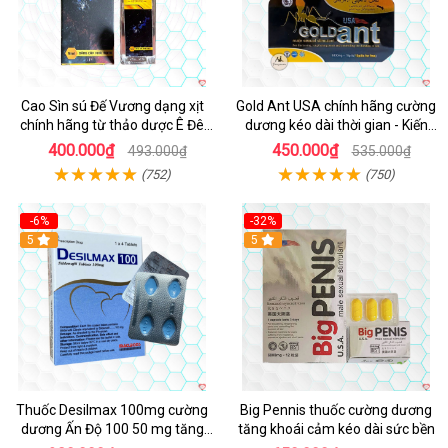
Cao Sìn sú Đế Vương dạng xịt
Gold Ant USA chính hãng cường
chính hãng từ thảo dược Ê Đê
dương kéo dài thời gian - Kiến
Việt Nam
Vàng Đen Tây Tạng
400.000₫
450.000₫
493.000₫
535.000₫
(752)
(750)
-6%
-32%
5
5
Thuốc Desilmax 100mg cường
Big Pennis thuốc cường dương
dương Ấn Độ 100 50 mg tăng
tăng khoái cảm kéo dài sức bền