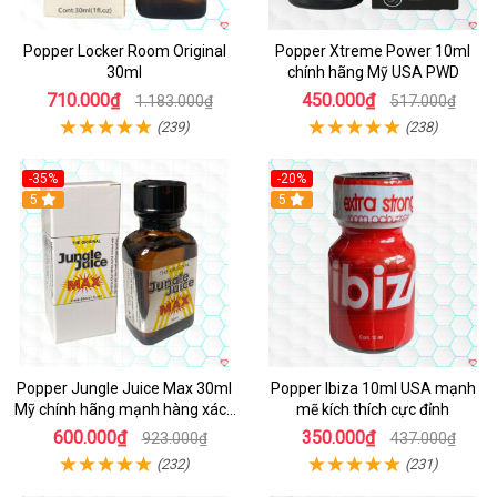
Popper Locker Room Original
Popper Xtreme Power 10ml
30ml
chính hãng Mỹ USA PWD
710.000₫
450.000₫
1.183.000₫
517.000₫
(239)
(238)
-35%
-20%
5
5
Popper Jungle Juice Max 30ml
Popper Ibiza 10ml USA mạnh
Mỹ chính hãng mạnh hàng xách
mẽ kích thích cực đỉnh
tay kích thích
600.000₫
350.000₫
923.000₫
437.000₫
(232)
(231)