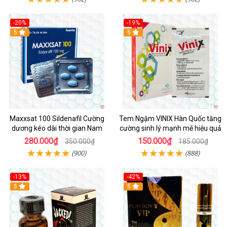
-20%
-19%
5
5
Maxxsat 100 Sildenafil Cường
Tem Ngậm VINIX Hàn Quốc tăng
dương kéo dài thời gian Nam
cường sinh lý mạnh mẽ hiệu quả
280.000₫
150.000₫
350.000₫
185.000₫
(900)
(888)
-13%
-42%
5
5