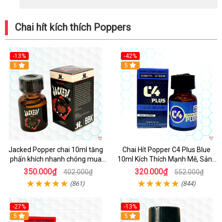
Chai hít kích thích Poppers
-13%
-42%
5
5
Jacked Popper chai 10ml tăng
Chai Hít Popper C4 Plus Blue
phấn khích nhanh chóng mua
10ml Kích Thích Mạnh Mẽ, Sảng
ngay
Khoái
350.000₫
320.000₫
402.000₫
552.000₫
(861)
(844)
-27%
-13%
5
5