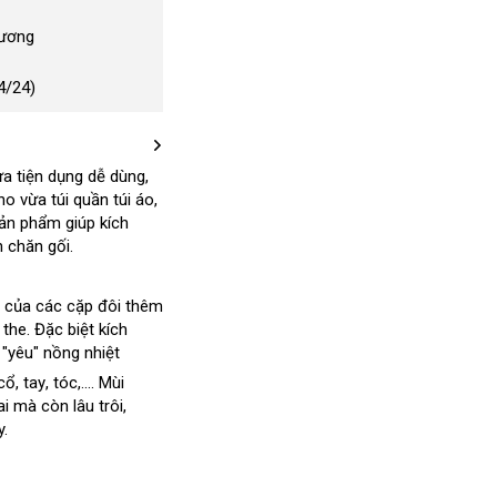
Dương
4/24)
ừa tiện dụng dễ dùng
bền
,
ụ
cho vừa túi quần túi áo,
ện
Sản phẩm giúp kích
 chăn gối.
n
ua
m
cũ
của các cặp đôi thêm
 the
nơi
.
đánh
Đặc biệt kích
"yêu" nồng nhiệt
bán
giá
cổ
mua
, tay
khuyến
, tóc,...
online
. Mùi
ai mà còn lâu trôi
sắm
mãi
to
,
.