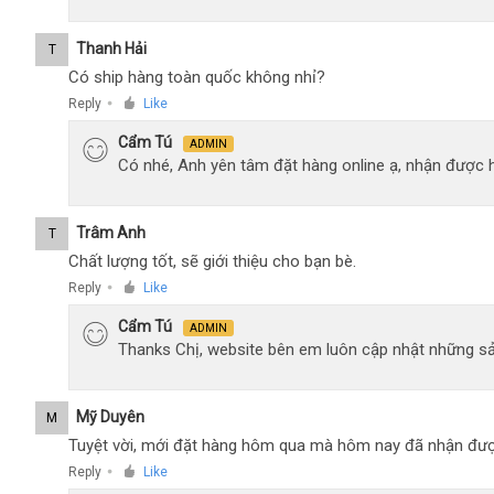
Thanh Hải
T
Có ship hàng toàn quốc không nhỉ?
Reply
Like
●
Cẩm Tú
ADMIN
Có nhé, Anh yên tâm đặt hàng online ạ, nhận được h
Trâm Anh
T
Chất lượng tốt, sẽ giới thiệu cho bạn bè.
Reply
Like
●
Cẩm Tú
ADMIN
Thanks Chị, website bên em luôn cập nhật những sả
Mỹ Duyên
M
Tuyệt vời, mới đặt hàng hôm qua mà hôm nay đã nhận đượ
Reply
Like
●