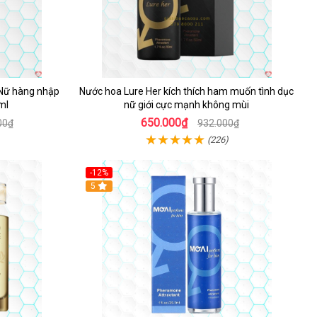
 Nữ hàng nhập
Nước hoa Lure Her kích thích ham muốn tình dục
ml
nữ giới cực mạnh không mùi
650.000₫
00₫
932.000₫
(226)
-12%
5