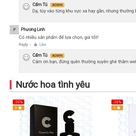
Cẩm Tú
ADMIN
Dạ, tùy vào từng khu vực xa hay gần, nhưng thường
Phương Linh
P
Có nhiều sản phẩm để lựa chọn, giá tốt!
Reply
Like
●
Cẩm Tú
ADMIN
Cảm ơn bạn, đừng quên thường xuyên ghé thăm web
Nước hoa tình yêu
-20%
-20%
5
5