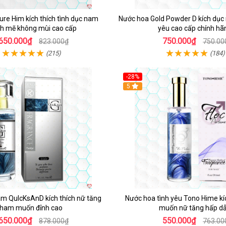
re Him kích thích tình dục nam
Nước hoa Gold Powder D kích dục n
 mẽ không mùi cao cấp
yêu cao cấp chính hã
650.000₫
750.000₫
823.000₫
750.00
(215)
(184)
-28%
5
m QuIcKsAnD kích thích nữ tăng
Nước hoa tình yêu Tono Hime kí
ham muốn đỉnh cao
muốn nữ tăng hấp d
650.000₫
550.000₫
878.000₫
763.00