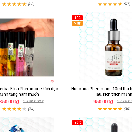
(68)
(67)
-10%
5
erbal Elisa Pheromone kích dục
Nuoc hoa Pheromone 10ml thu 
ạnh tăng ham muốn
lâu, kich thich mạn
.350.000₫
950.000₫
1.680.000₫
1.055.0
(34)
(30)
-36%