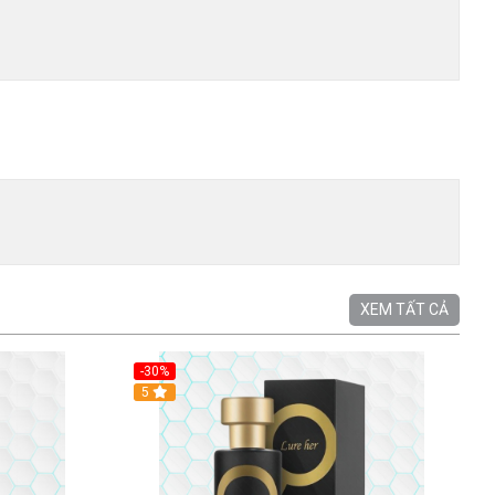
XEM TẤT CẢ
-30%
5