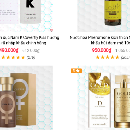
h dục Nam K Covertly Kiss hương
Nước hoa Pheromone kích thích
 rũ nhập khẩu chính hãng
khẩu hút đam mê 10
490.000₫
950.000₫
612.000₫
1.055.0
(278)
(265)
5