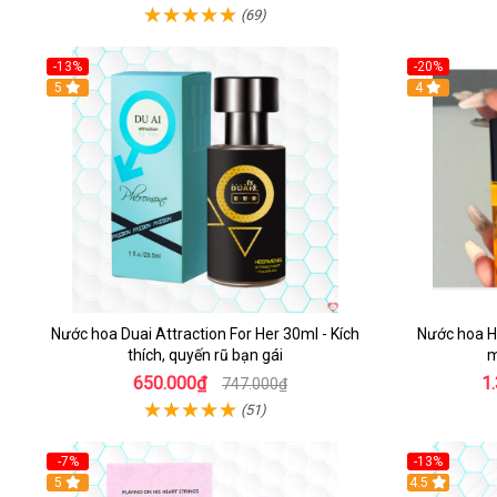
(69)
-13%
-20%
Hot
5
4
Nước hoa Duai Attraction For Her 30ml - Kích
Nước hoa H
thích, quyến rũ bạn gái
m
650.000₫
1
747.000₫
(51)
-7%
-13%
5
Hot
4.5