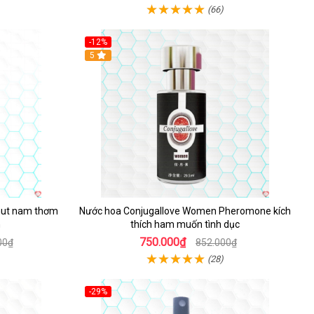
(66)
-12%
5
hut nam thơm
Nước hoa Conjugallove Women Pheromone kích
h
thích ham muốn tình dục
750.000₫
00₫
852.000₫
(28)
-29%