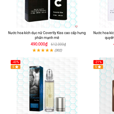
Nước hoa kích dục nữ Covertly Kiss cao cấp hưng
Nước hoa kíc
phấn mạnh mẽ
quyến
490.000₫
612.000₫
(302)
-43%
-21%
5
5