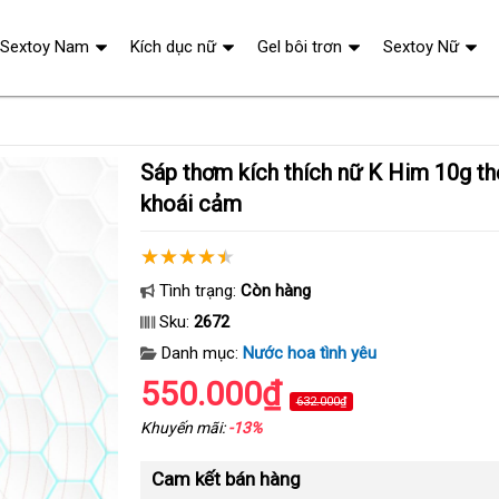
Sextoy Nam
Kích dục nữ
Gel bôi trơn
Sextoy Nữ
Sáp thơm kích thích nữ K Him 10g thơm tự nhiên tăng
khoái cảm
Tình trạng:
Còn hàng
Sku:
2672
Danh mục:
Nước hoa tình yêu
550.000₫
632.000₫
Khuyến mãi:
-13%
Cam kết bán hàng