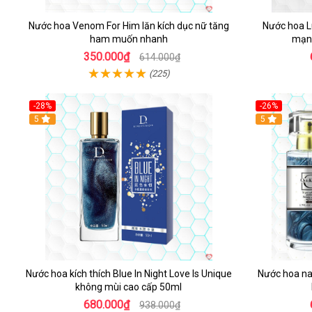
Nước hoa Venom For Him lăn kích dục nữ tăng
Nước hoa Lu
ham muốn nhanh
mạnh
350.000₫
614.000₫
(225)
-28%
-26%
5
5
Nước hoa kích thích Blue In Night Love Is Unique
Nước hoa na
không mùi cao cấp 50ml
680.000₫
938.000₫