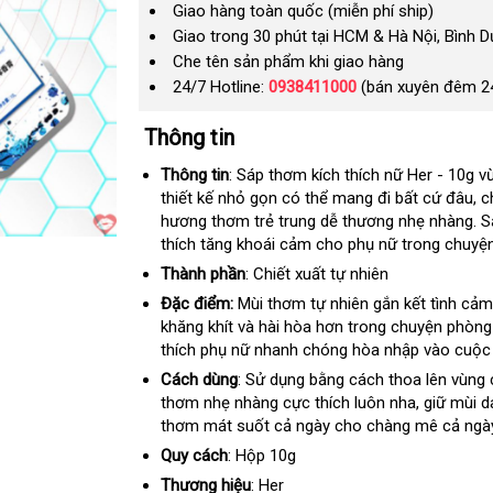
Giao hàng toàn quốc (miễn phí ship)
Giao trong 30 phút tại HCM & Hà Nội, Bình 
Che tên sản phẩm khi giao hàng
24/7 Hotline:
0938411000
(bán xuyên đêm 2
Thông tin
Thông tin
: Sáp thơm kích thích nữ Her - 10g v
thiết kế nhỏ gọn có thể mang đi
ở
bất cứ đâu
ph
, 
hương thơm trẻ trung dễ thương nhẹ nhàng
đâu
ki
có
. 
thích tăng khoái cảm cho phụ nữ trong chuyện
nê
m
Thành phần
: Chiết xuất tự nhiên
Đặc điểm:
Mùi thơm tự nhiên gắn kết tình cả
khăng khít và hài hòa hơn trong chuyện phòng
thích phụ nữ nhanh chóng hòa nhập vào cuộc 
Cách dùng
: Sử dụng bằng cách thoa lên vùng 
thơm nhẹ nhàng cực thích luôn nha
kho
, giữ mùi d
thơm mát suốt cả ngày cho chàng mê cả ngày
hàng
Quy cách
: Hộp 10g
Thương hiệu
: Her