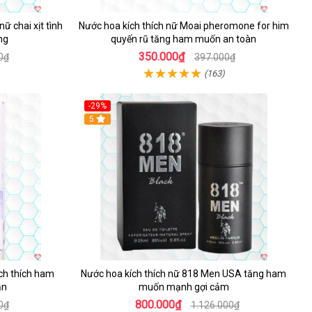
ữ chai xịt tình
Nước hoa kích thích nữ Moai pheromone for him
ng
quyến rũ tăng ham muốn an toàn
350.000₫
0₫
397.000₫
(163)
-29%
5
ch thích ham
Nước hoa kích thích nữ 818 Men USA tăng ham
ẫn
muốn mạnh gợi cảm
800.000₫
0₫
1.126.000₫