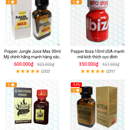
5
5
Popper Jungle Juice Max 30ml
Popper Ibiza 10ml USA mạnh
Mỹ chính hãng mạnh hàng xách
mẽ kích thích cực đỉnh
tay kích thích
600.000₫
350.000₫
923.000₫
437.000₫
(232)
(231)
5
-54%
5