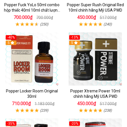
Popper Fuck YoLo 50ml combo
Popper Super Rush Original Red
hộp thiếc 40ml 10ml chất lượng
10ml chính hãng Mỹ USA PWD
tốt
700.000₫
450.000₫
700.000₫
517.000₫
(250)
(240)
-40%
-13%
5
Hot
5
Popper Locker Room Original
Popper Xtreme Power 10ml
30ml
chính hãng Mỹ USA PWD
710.000₫
450.000₫
1.183.000₫
517.000₫
(239)
(238)
-35%
-20%