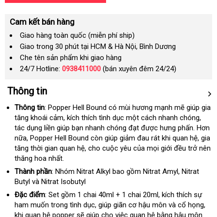
Cam kết bán hàng
Giao hàng toàn quốc (miễn phí ship)
Giao trong 30 phút tại HCM & Hà Nội, Bình Dương
Che tên sản phẩm khi giao hàng
24/7 Hotline:
0938411000
(bán xuyên đêm 24/24)
Thông tin
Thông tin
: Popper Hell Bound có mùi hương mạnh mẽ giúp gia
tăng khoái cảm
Lazada
, kích thích tình dục một cách nhanh chóng
quà
,
tác dụng liền giúp bạn nhanh chóng đạt
nội
được hưng phấn
nhận
.
Nhật
Hơn
tặng
nữa
chiết
, Popper Hell Bound còn giúp giảm đau rát khi quan hệ
địa
xét
Bản
đã
, gia
tăng thời gian quan hệ
khấu
giá
, cho cuộc yêu
thương
của
cửa
mọi giới đều trở nên
qua
thăng hoa nhất.
rẻ
hiệu
hàng
sử
dụng
Thành phần
: Nhóm Nitrat Alkyl
chợ
bao gồm Nitrat Amyl
giảm
, Nitrat
Butyl
đánh
và Nitrat Isobutyl
giá
giá
Đặc điểm
: Set gồm 1 chai 40ml + 1 chai 20ml
theo
, kích thích sự
ham muốn trong tình dục
Đài
, giúp giãn cơ hậu môn
yêu
vệ
và cổ họng
quà
,
khi quan hệ popper
tốt
sẽ giúp cho việc quan hệ bằng hậu môn
Loan
cầu
sinh
tặn