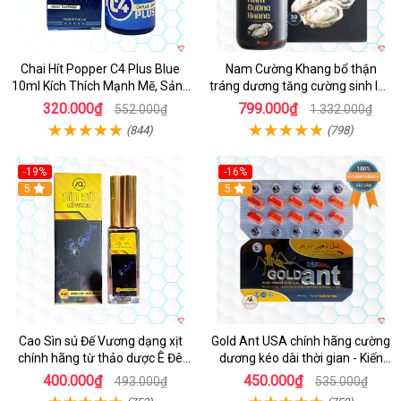
Chai Hít Popper C4 Plus Blue
Nam Cường Khang bổ thận
10ml Kích Thích Mạnh Mẽ, Sảng
tráng dương tăng cường sinh lực
Khoái
nam
320.000₫
799.000₫
552.000₫
1.332.000₫
(844)
(798)
-19%
-16%
5
5
Cao Sìn sú Đế Vương dạng xịt
Gold Ant USA chính hãng cường
chính hãng từ thảo dược Ê Đê
dương kéo dài thời gian - Kiến
Việt Nam
Vàng Đen Tây Tạng
400.000₫
450.000₫
493.000₫
535.000₫