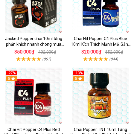
Jacked Popper chai 10ml tăng
Chai Hít Popper C4 Plus Blue
phấn khích nhanh chóng mua
10ml Kích Thích Mạnh Mẽ, Sảng
ngay
Khoái
350.000₫
320.000₫
402.000₫
552.000₫
(861)
(844)
-27%
-13%
5
5
Chai Hít Popper C4 Plus Red
Chai Popper TNT 10ml Tăng