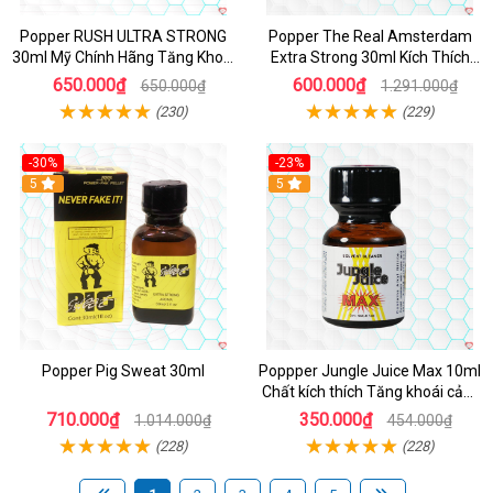
Popper RUSH ULTRA STRONG
Popper The Real Amsterdam
30ml Mỹ Chính Hãng Tăng Khoái
Extra Strong 30ml Kích Thích
Cảm
Cường Độ Cao
650.000₫
600.000₫
650.000₫
1.291.000₫
(230)
(229)
-30%
-23%
5
5
Popper Pig Sweat 30ml
Poppper Jungle Juice Max 10ml
Chất kích thích Tăng khoái cảm
An toàn
710.000₫
350.000₫
1.014.000₫
454.000₫
(228)
(228)