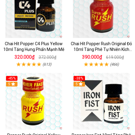
Chai Hít Popper C4 Plus Yellow
Chai Hít Popper Rush Original Đỏ
10ml Tăng Hưng Phấn Mạnh Mẽ
10ml Tăng Phê Tự Nhiên Kích
Thích
320.000₫
390.000₫
372.000₫
619.000₫
(613)
(466)
-45%
-38%
5
5