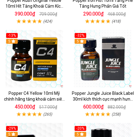
Popper Rush Original Yellow
Popper Iron Fist 10ml Tăng Phê
10ml Hít Tăng Khoái Cảm Kích
Tăng Hưng Phấn Giá Tốt
Thích Mạnh
390.000₫
290.000₫
709.000₫
468.000₫
(424)
(418)
-13%
-32%
Hot
5
5
Popper C4 Yellow 10ml Mỹ
Popper Jungle Juice Black Label
chính hãng tăng khoái cảm siêu
30ml kích thích cực mạnh hưng
mạnh
phấn
450.000₫
600.000₫
517.000₫
882.000₫
(265)
(258)
-29%
-20%
5
5