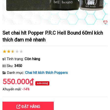
Set chai hít Popper P.R.C Hell Bound 60ml kích
thích đam mê nhanh
Tình trạng:
Còn hàng
Sku:
3450
Danh mục:
Chai hít kích thích Poppers
550.000₫
639.000₫
Khuyến mãi:
-14%
ĐẶT HÀNG