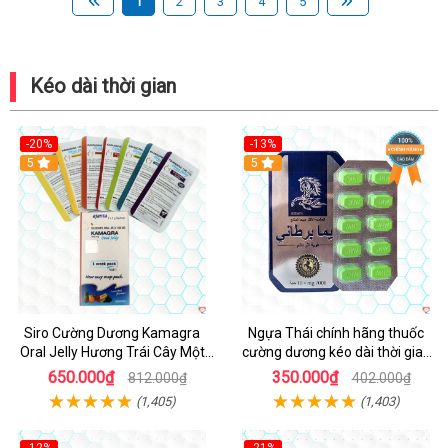
1
2
3
4
5
Kéo dài thời gian
-20%
-13%
5
Hot
5
Siro Cường Dương Kamagra
Ngựa Thái chính hãng thuốc
Oral Jelly Hương Trái Cây Một
cường dương kéo dài thời gian
Hộp 7 Gói 100g
cho Nam hộp 10 viên
650.000₫
350.000₫
812.000₫
402.000₫
(1,405)
(1,403)