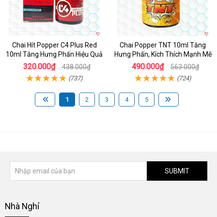
Chai Hít Popper C4 Plus Red
Chai Popper TNT 10ml Tăng
10ml Tăng Hưng Phấn Hiệu Quả
Hưng Phấn, Kích Thích Mạnh Mẽ
320.000₫
490.000₫
438.000₫
563.000₫
(737)
(724)
1
2
3
4
5
SUBMIT
Nhà Nghỉ