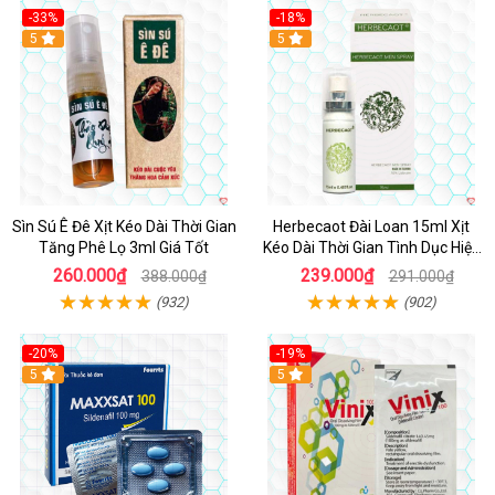
-33%
-18%
5
5
Sìn Sú Ê Đê Xịt Kéo Dài Thời Gian
Herbecaot Đài Loan 15ml Xịt
Tăng Phê Lọ 3ml Giá Tốt
Kéo Dài Thời Gian Tình Dục Hiệu
Quả
260.000₫
239.000₫
388.000₫
291.000₫
(932)
(902)
-20%
-19%
5
5