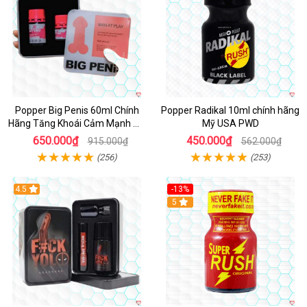
Popper Big Penis 60ml Chính
Popper Radikal 10ml chính hãng
Hãng Tăng Khoái Cảm Mạnh Mẽ
Mỹ USA PWD
An Toàn
650.000₫
450.000₫
915.000₫
562.000₫
(256)
(253)
4.5
-13%
Hot
5