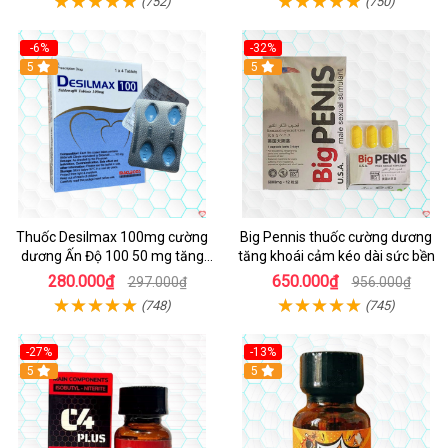
(752)
(750)
-6%
-32%
5
5
Thuốc Desilmax 100mg cường
Big Pennis thuốc cường dương
dương Ấn Độ 100 50 mg tăng
tăng khoái cảm kéo dài sức bền
sinh lý tốt nhất
280.000₫
650.000₫
297.000₫
956.000₫
(748)
(745)
-27%
-13%
5
5