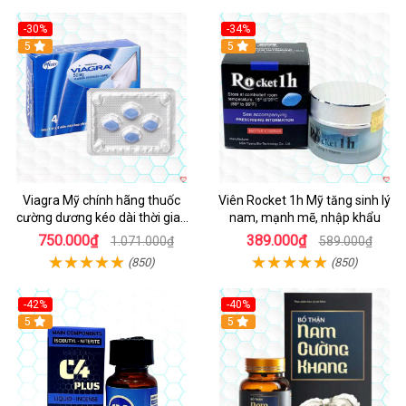
-30%
-34%
5
5
Viagra Mỹ chính hãng thuốc
Viên Rocket 1h Mỹ tăng sinh lý
cường dương kéo dài thời gian
nam, mạnh mẽ, nhập khẩu
cho Nam nhập khẩu chính ngạch
750.000₫
389.000₫
1.071.000₫
589.000₫
(850)
(850)
-42%
-40%
5
5