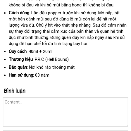
không bị đau
ở
và khi bú mút bằng họng
nhất
nhập
thì không bị đau.
đâu
khẩu
Cách dùng
: Lắc đều popper trước khi sử dụng
ở
. Mở nắp
xưởng
, bịt
một bên cánh mũi
mua
sau đó dùng lỗ mũi còn lại
đâu
nhanh
để hít một
lượng vừa đủ
so
. Chú ý hít vào thật nhẹ nhàng
hàng
giảm
. Sau đó cảm nhận
tốt
nhất
sự thay đổi trạng thái cảm xúc
sánh
giá
của bản thân
giá
giá
và quan hệ tình
dục như bình thường
chất
. Đừng quên đậy kín nắp ngay sau khi sử
rẻ
bán
dụng
theo
để hạn chế tối đa tình trạng bay hơi.
lượng
lẻ
yêu
Quy cách
: 40ml + 20ml
cầu
Thương hiệu
: P.R.C (Hell Bound)
Bảo quản
: Nơi khô ráo thoáng mát
Hạn sử dụng
: 03 năm
Bình luận