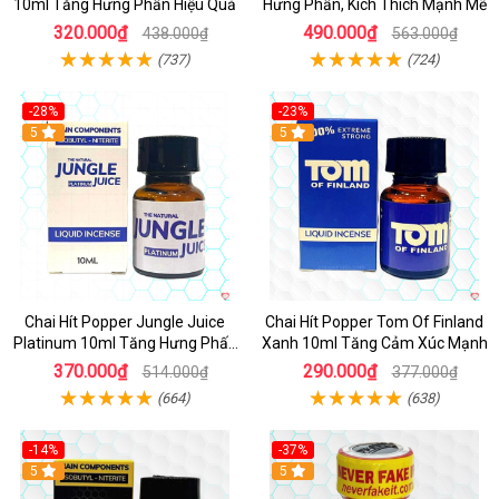
10ml Tăng Hưng Phấn Hiệu Quả
Hưng Phấn, Kích Thích Mạnh Mẽ
320.000₫
490.000₫
438.000₫
563.000₫
(737)
(724)
-28%
-23%
5
5
Chai Hít Popper Jungle Juice
Chai Hít Popper Tom Of Finland
Platinum 10ml Tăng Hưng Phấn
Xanh 10ml Tăng Cảm Xúc Mạnh
Mạnh
370.000₫
290.000₫
514.000₫
377.000₫
(664)
(638)
-14%
-37%
5
5