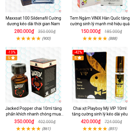
Maxxsat 100 Sildenafil Cường
Tem Ngậm VINIX Hàn Quốc tăng
dương kéo dài thời gian Nam
cường sinh lý mạnh mẽ hiệu quả
280.000₫
150.000₫
350.000₫
185.000₫
(900)
(888)
-13%
-42%
5
5
Jacked Popper chai 10ml tăng
Chai xịt Playboy Mỹ VIP 10ml
phấn khích nhanh chóng mua
tăng cường sinh lý kéo dài yêu
ngay
350.000₫
420.000₫
402.000₫
724.000₫
(861)
(851)