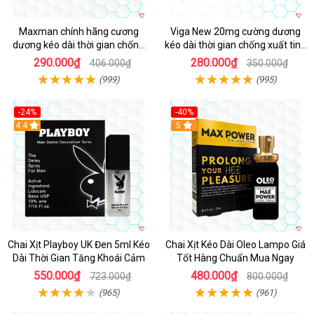
Maxman chính hãng cương
Viga New 20mg cường dương
dương kéo dài thời gian chống
kéo dài thời gian chống xuất tinh
xuất tinh sớm hộp 10 viên
hộp 4 viên
290.000₫
280.000₫
406.000₫
350.000₫
(999)
(995)
-24%
-40%
Hot
4.4
5
Chai Xịt Playboy UK Đen 5ml Kéo
Chai Xịt Kéo Dài Oleo Lampo Giá
Dài Thời Gian Tăng Khoái Cảm
Tốt Hàng Chuẩn Mua Ngay
550.000₫
480.000₫
723.000₫
800.000₫
(965)
(961)