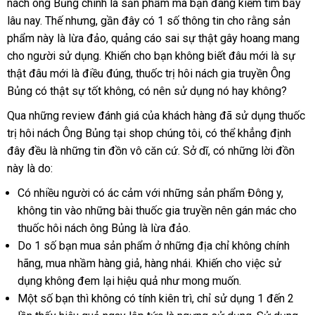
nách ông Bủng chính là sản phẩm mà bạn đang kiếm tìm bấy
Ông
lâu nay. Thế nhưng, gần đây có 1 số thông tin cho rằng sản
Bủng
phẩm này là lừa đảo, quảng cáo sai sự thật gây hoang mang
chữa
trị
cho người sử dụng. Khiến cho bạn không biết đâu mới là sự
tại
thật đâu mới là điều đúng, thuốc trị hôi nách gia truyền Ông
nhà
Bủng có thật sự tốt không, có nên sử dụng nó hay không?
khỏi
Qua những review đánh giá của khách hàng đã sử dụng thuốc
vĩnh
viễn
trị hôi nách Ông Bủng tại shop chúng tôi, có thể khẳng định
review
đây đều là những tin đồn vô căn cứ. Sở dĩ, có những lời đồn
này là do:
Có nhiều người có ác cảm với những sản phẩm Đông y,
không tin vào những bài thuốc gia truyền nên gán mác cho
thuốc hôi nách ông Bủng là lừa đảo.
Do 1 số bạn mua sản phẩm ở những địa chỉ không chính
hãng, mua nhầm hàng giả, hàng nhái. Khiến cho việc sử
dụng không đem lại hiệu quả như mong muốn.
Một số bạn thì không có tính kiên trì, chỉ sử dụng 1 đến 2