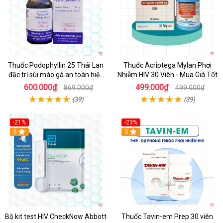
Thuốc Podophyllin 25 Thái Lan
Thuốc Acriptega Mylan Phơi
đặc trị sùi mào gà an toàn hiệu
Nhiễm HIV 30 Viên - Mua Giá Tốt
quả
600.000₫
499.000₫
869.000₫
499.000₫
(39)
(39)
-21%
-23%
5
5
Bộ kit test HIV CheckNow Abbott
Thuốc Tavin-em Prep 30 viên