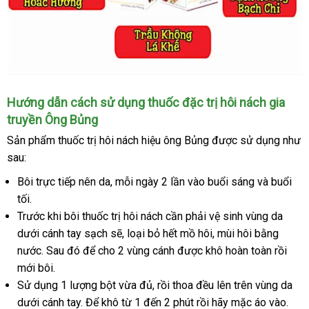
Thuốc
Hướng dẫn cách sử dụng thuốc đặc trị hôi nách gia
trị
truyền Ông Bủng
hôi
Sản phẩm thuốc trị hôi nách hiệu ông Bủng được sử dụng như
nách
gia
sau:
truyền
Bôi trực tiếp nên da, mỗi ngày 2 lần vào buổi sáng và buổi
Ông
tối.
Bủng
Trước khi bôi thuốc trị hôi nách cần phải vệ sinh vùng da
chữa
trị
dưới cánh tay sạch sẽ, loại bỏ hết mồ hôi, mùi hôi bằng
tại
nước. Sau đó để cho 2 vùng cánh được khô hoàn toàn rồi
nhà
mới bôi.
khỏi
Sử dụng 1 lượng bột vừa đủ, rồi thoa đều lên trên vùng da
vĩnh
dưới cánh tay. Để khô từ 1 đến 2 phút rồi hãy mặc áo vào.
viễn