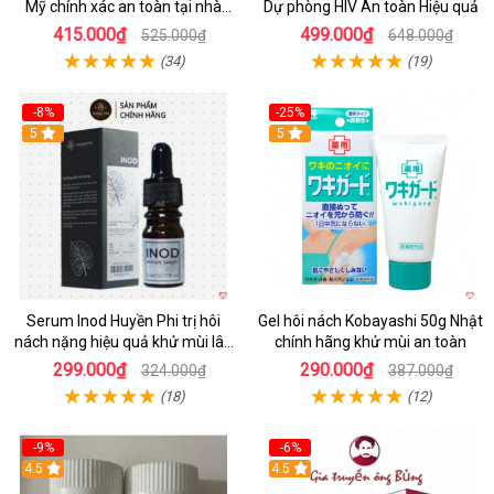
Mỹ chính xác an toàn tại nhà
Dự phòng HIV An toàn Hiệu quả
nhanh chóng
415.000₫
499.000₫
525.000₫
648.000₫
(34)
(19)
-8%
-25%
5
5
Serum Inod Huyền Phi trị hôi
Gel hôi nách Kobayashi 50g Nhật
nách nặng hiệu quả khử mùi lâu
chính hãng khử mùi an toàn
dài
299.000₫
290.000₫
324.000₫
387.000₫
(18)
(12)
-9%
-6%
4.5
4.5