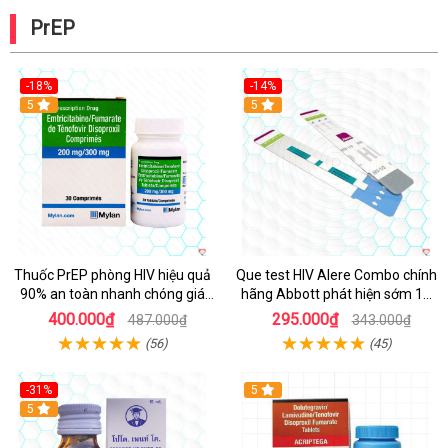
PrEP
-18%
-14%
5
5
Thuốc PrEP phòng HIV hiệu quả
Que test HIV Alere Combo chính
90% an toàn nhanh chóng giá
hãng Abbott phát hiện sớm 14
tốt
ngày nhanh chóng chính xác
400.000₫
295.000₫
487.000₫
343.000₫
(56)
(45)
-31%
5
5