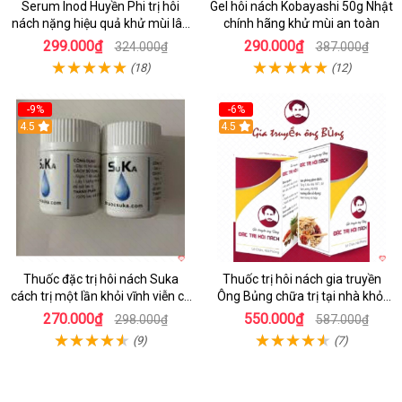
Serum Inod Huyền Phi trị hôi
Gel hôi nách Kobayashi 50g Nhật
nách nặng hiệu quả khử mùi lâu
chính hãng khử mùi an toàn
dài
299.000₫
290.000₫
324.000₫
387.000₫
(18)
(12)
-9%
-6%
4.5
4.5
Thuốc đặc trị hôi nách Suka
Thuốc trị hôi nách gia truyền
cách trị một lần khỏi vĩnh viễn cả
Ông Bủng chữa trị tại nhà khỏi
đời
vĩnh viễn review
270.000₫
550.000₫
298.000₫
587.000₫
(9)
(7)