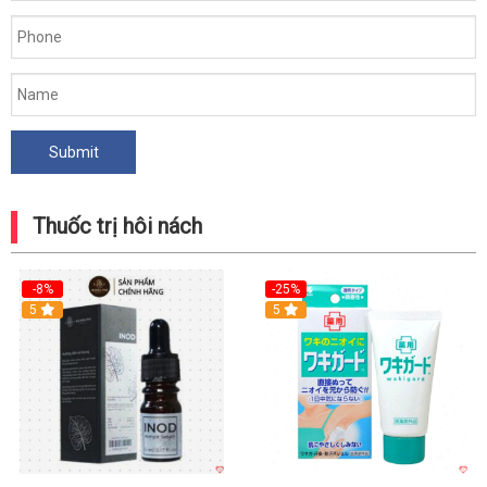
Thuốc trị hôi nách
-8%
-25%
5
5