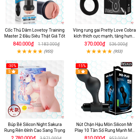
Cốc Thủ Dâm Lovetoy Training
Vòng rung gai Pretty Love Cobra
Master 2 Đầu Siêu Thật Giá Tốt
kích thích cực mạnh, tăng hưng
phấn
840.000₫
370.000₫
1.183.000₫
536.000₫
(955)
(953)
-30%
-15%
Hot
5
Hot
5
Búp Bê Silicon Night Sakura
Nút Chặn Hậu Môn Silicon Mr
Rung Rên Đỉnh Cao Sang Trọng
Play 10 Tần Số Rung Mạnh Mẽ
Kích Thích
2.780.000₫
810.000₫
3.971.000₫
953.000₫