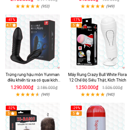
(953)
(949)
-41%
-17%
Hot
4.7
5
Trứng rung hậu môn Yunman
Máy Rung Crazy Bull White Flora
điều khiển từ xa có quai kích
12 Chế Độ Siêu Thật, Kích Thích
thích
1.290.000₫
1.250.000₫
2.186.000₫
1.506.000₫
(949)
(940)
-32%
-29%
Hot
5
5