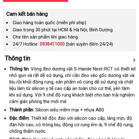
Cam kết bán hàng
Giao hàng toàn quốc (miễn phí ship)
Giao trong 30 phút tại HCM & Hà Nội, Bình Dương
Che tên sản phẩm khi giao hàng
24/7 Hotline:
0938411000
(bán xuyên đêm 24/24)
Thông tin
Thông tin
: Vòng đeo dương vật S-Hande Nest-RCT có thiết kế
nhỏ gọn
đặt
và
Pháp
rất dễ sử dụng
lắp
, chỉ cần đeo vào gốc dương vật
nơi
và
bìu rồi khởi động rung
hàng
cửa
, sản phẩm vô cùng dễ sử dụng
đặt
nhập
và chất
bán
liệu làm từ silicon y tế cao cấp an toàn cho cơ thể
hàng
nơi
, yên tâm
hàng
khi sử dụng
tự
. Với 9 chế độ rung khách biệt cho bạn trải nghiệm
bán
cảm giác phòng the mới mẻ.
động
Thành phần
: Silicon siêu mềm mại + nhựa ABS
Đặc điểm
: Thiết kế độc đáo
tiết
với silicon cao cấp
xuất
, láng mịn
bảng
, độ
đàn hồi cao
thanh
, có tròng bìu
chất
, động cơ rung êm ái
kiệm
giá
, 9 chế độ rung
xứ
giá
đặ
,
chống thấm nước.
lý
lượng
bán
hà