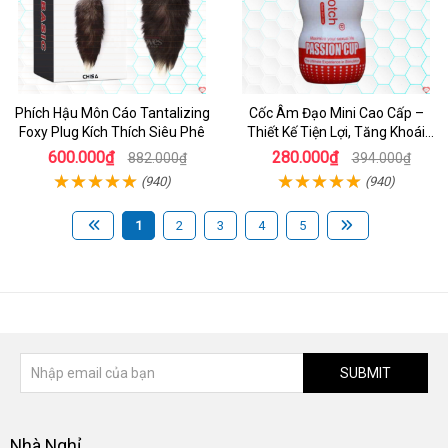
Phích Hậu Môn Cáo Tantalizing
Cốc Âm Đạo Mini Cao Cấp –
Foxy Plug Kích Thích Siêu Phê
Thiết Kế Tiện Lợi, Tăng Khoái
Cảm
600.000₫
280.000₫
882.000₫
394.000₫
(940)
(940)
1
2
3
4
5
SUBMIT
Nhà Nghỉ