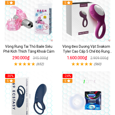
Hot
5
5
Vòng Rung Tai Thỏ Baile Siêu
Vòng Đeo Dương Vật Svakom
Phê Kích Thích Tăng Khoái Cảm
Tyler Cao Cấp 5 Chế Độ Rung
Mạnh Mẽ Kích Thích Điểm G
290.000₫
1.600.000₫
345.000₫
2.909.000₫
(652)
(560)
-30%
-24%
Hot
5
5