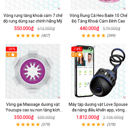
Vòng rung tăng khoái cảm 7 chế
Vòng Rung Cá Heo Baile 10 Chế
độ rung dùng sạc chính hãng Mỹ
Độ Tăng Khoái Cảm Đỉnh Cao
550.000₫
440.000₫
615.000₫
579.000₫
(407)
(399)
-30%
-14%
5
4.7
Vòng gai Massage dương vật
Máy tập dương vật Love Spouse
Youcups cao su non tăng kích
đa năng điều khiển app, vòng
thước
đeo siêu tiện
350.000₫
1.812.000₫
500.000₫
2.106.000₫
(379)
(378)