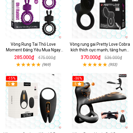
Vòng Rung Tai Thỏ Love
Vòng rung gai Pretty Love Cobra
Moment Đáng Yêu Mua Ngay
kích thích cực mạnh, tăng hưng
Giá Tốt
phấn
285.000₫
370.000₫
475.000₫
536.000₫
(969)
(953)
-15%
-36%
Hot
5
Hot
5