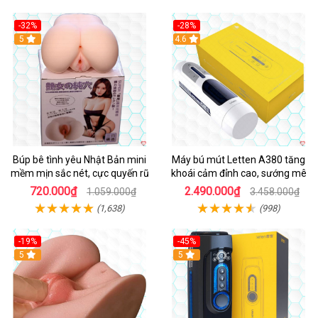
-32%
-28%
Hot
5
Hot
4.6
Búp bê tình yêu Nhật Bản mini
Máy bú mút Letten A380 tăng
mềm mịn sắc nét, cực quyến rũ
khoái cảm đỉnh cao, sướng mê
720.000₫
2.490.000₫
1.059.000₫
3.458.000₫
(1,638)
(998)
-19%
-45%
Hot
5
Hot
5