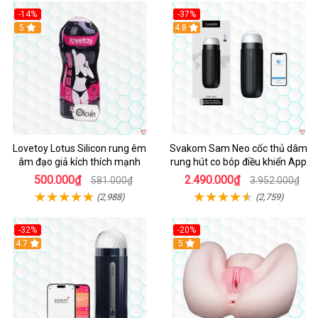
-14%
-37%
Hot
5
4.8
Lovetoy Lotus Silicon rung êm
Svakom Sam Neo cốc thủ dâm
âm đạo giả kích thích mạnh
rung hút co bóp điều khiển App
500.000₫
2.490.000₫
581.000₫
3.952.000₫
(2,988)
(2,759)
-32%
-20%
Hot
4.7
Hot
5