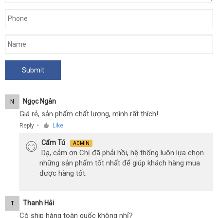
RCT
có
rung
massage
bìu
điều
khiển
từ
xa
Ngọc Ngân
N
Giá rẻ, sản phẩm chất lượng, mình rất thích!
Reply
Like
●
Cẩm Tú
ADMIN
Dạ, cảm ơn Chị đã phải hồi, hệ thống luôn lựa chọn
những sản phẩm tốt nhất để giúp khách hàng mua
được hàng tốt.
Thanh Hải
T
Có ship hàng toàn quốc không nhỉ?