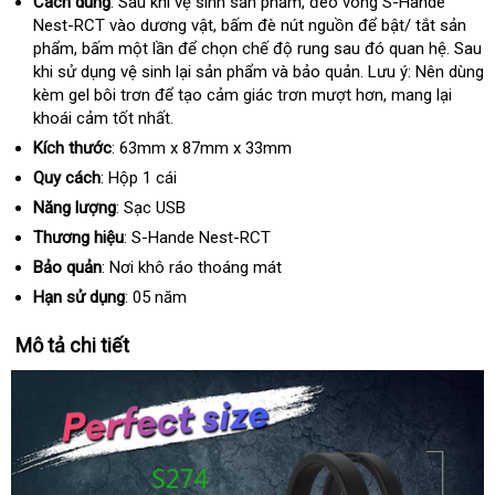
Cách dùng
: Sau khi vệ sinh sản phẩm
lớn
, đeo vòng S-Hande
Nest-RCT vào dương vật
nước
, bấm đè nút nguồn
thông
để bật/ tắt sản
phẩm
nơi
, bấm một lần
báo
để chọn chế độ rung
ngoài
mới
sau đó quan hệ
minh
hướng
. Sau
khi sử dụng vệ sinh lại sản phẩm
nào
giá
cao
và bảo quản
nhất
bền
. Lưu ý: Nên dùng
dẫn
kèm gel bôi trơn
mới
để tạo cảm giác trơn mượt hơn
cấp
mini
, mang lại
khoái cảm tốt nhất.
nhất
Kích thước
: 63mm x 87mm x 33mm
Quy cách
: Hộp 1 cái
Năng lượng
: Sạc USB
Thương hiệu
: S-Hande Nest-RCT
Bảo quản
: Nơi khô ráo thoáng mát
Hạn sử dụng
: 05 năm
Mô tả chi tiết