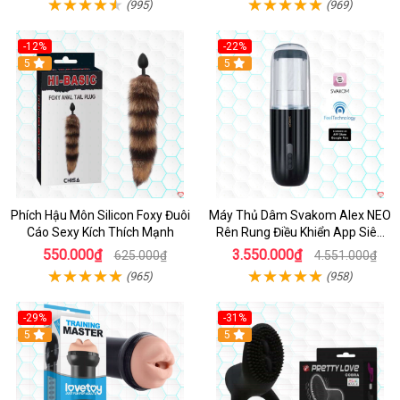
(995)
(969)
-12%
-22%
Hot
5
5
Phích Hậu Môn Silicon Foxy Đuôi
Máy Thủ Dâm Svakom Alex NEO
Cáo Sexy Kích Thích Mạnh
Rên Rung Điều Khiển App Siêu
Phê
550.000₫
3.550.000₫
625.000₫
4.551.000₫
(965)
(958)
-29%
-31%
Hot
5
5