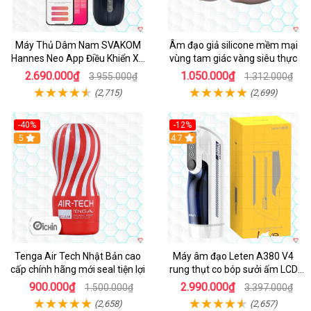
Máy Thủ Dâm Nam SVAKOM
Âm đạo giả silicone mềm mại
Hannes Neo App Điều Khiển Xa
vùng tam giác vàng siêu thực
Cao Cấp
2.690.000₫
1.050.000₫
3.955.000₫
1.312.000₫
(2,715)
(2,699)
-40%
-12%
Hot
5
Hot
4.7
Tenga Air Tech Nhật Bản cao
Máy âm đạo Leten A380 V4
cấp chính hãng mới seal tiện lợi
rung thụt co bóp sưởi ấm LCD
đẹp
900.000₫
2.990.000₫
1.500.000₫
3.397.000₫
(2,658)
(2,657)