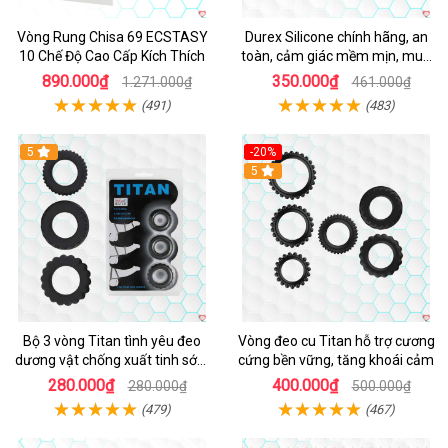
Vòng Rung Chisa 69 ECSTASY
Durex Silicone chính hãng, an
10 Chế Độ Cao Cấp Kích Thích
toàn, cảm giác mềm mịn, mua
ngay
890.000₫
350.000₫
1.271.000₫
461.000₫
(491)
(483)
5
-20%
Hot
5
Bộ 3 vòng Titan tình yêu đeo
Vòng đeo cu Titan hỗ trợ cương
dương vật chống xuất tinh sớm
cứng bền vững, tăng khoái cảm
chất liệu silicon y tế
280.000₫
400.000₫
280.000₫
500.000₫
(479)
(467)