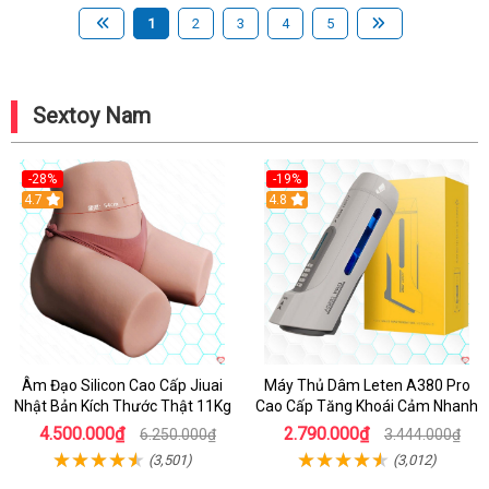
1
2
3
4
5
Sextoy Nam
-28%
-19%
4.7
Hot
4.8
Âm Đạo Silicon Cao Cấp Jiuai
Máy Thủ Dâm Leten A380 Pro
Nhật Bản Kích Thước Thật 11Kg
Cao Cấp Tăng Khoái Cảm Nhanh
4.500.000₫
2.790.000₫
6.250.000₫
3.444.000₫
(3,501)
(3,012)