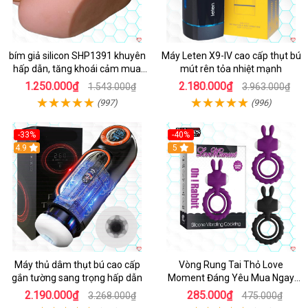
bím giả silicon SHP1391 khuyên
Máy Leten X9-IV cao cấp thụt bú
hấp dẫn, tăng khoái cảm mua
mút rên tỏa nhiệt mạnh
ngay
1.250.000₫
2.180.000₫
1.543.000₫
3.963.000₫
(997)
(996)
-33%
-40%
Hot
4.9
5
Máy thủ dâm thụt bú cao cấp
Vòng Rung Tai Thỏ Love
gắn tường sang trọng hấp dẫn
Moment Đáng Yêu Mua Ngay
Giá Tốt
2.190.000₫
285.000₫
3.268.000₫
475.000₫