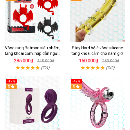
Vòng rung Batman siêu phẩm,
Stay Hard bộ 3 vòng silicone
tăng khoái cảm, hấp dẫn người
tăng khoái cảm cho nam giới
dùng
285.000₫
150.000₫
445.000₫
259.000₫
(791)
(742)
-19%
-42%
5
5