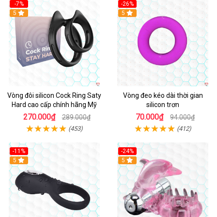
-7%
-26%
5
5
Vòng đôi silicon Cock Ring Saty
Vòng đeo kéo dài thời gian
Hard cao cấp chính hãng Mỹ
silicon trơn
270.000₫
70.000₫
289.000₫
94.000₫
(453)
(412)
-11%
-24%
5
5