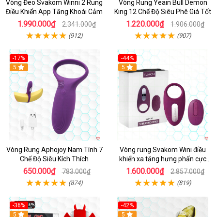
Vòng Đeo Svakom Winni 2 Rung
Vòng Rung Yeain Bull Demon
Điều Khiển App Tăng Khoái Cảm
King 12 Chế Độ Siêu Phê Giá Tốt
1.990.000₫
1.220.000₫
2.341.000₫
1.906.000₫
(912)
(907)
-17%
-44%
Hot
5
5
Vòng Rung Aphojoy Nam Tính 7
Vòng rung Svakom Wini điều
Chế Độ Siêu Kích Thích
khiển xa tăng hưng phấn cực
đỉnh
650.000₫
1.600.000₫
783.000₫
2.857.000₫
(874)
(819)
-36%
-42%
5
5