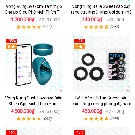
Vòng Rung Svakom Tammy 5
Vòng rung Baile Sweet cao cấp
Chế Độ Siêu Phê Kích Thích Tối
tăng cực khoái, khơi gợi đam mê
Đa
1.700.000₫
440.000₫
2.099.000₫
759.000₫
(727)
(707)
-35%
-12%
Hot
5
5
Vòng Rung Gush Lovense Điều
Bộ 3 Vòng TiTan Silicon bền
Khiển App Kích Thích Sung
chắc tăng cường phong độ nam
Sướng
4.500.000₫
420.000₫
6.923.000₫
477.000₫
(695)
(659)
-16%
-45%