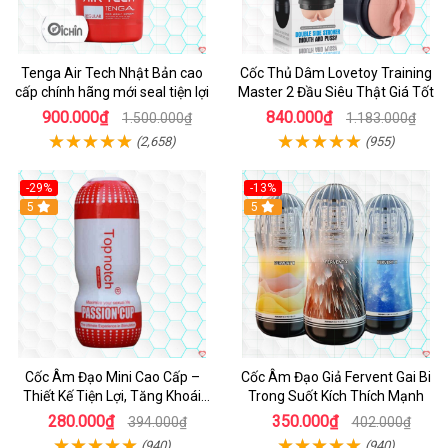
Tenga Air Tech Nhật Bản cao
Cốc Thủ Dâm Lovetoy Training
cấp chính hãng mới seal tiện lợi
Master 2 Đầu Siêu Thật Giá Tốt
900.000₫
840.000₫
1.500.000₫
1.183.000₫
(2,658)
(955)
-29%
-13%
5
Hot
5
Cốc Âm Đạo Mini Cao Cấp –
Cốc Âm Đạo Giả Fervent Gai Bi
Thiết Kế Tiện Lợi, Tăng Khoái
Trong Suốt Kích Thích Mạnh
Cảm
280.000₫
350.000₫
394.000₫
402.000₫
(940)
(940)