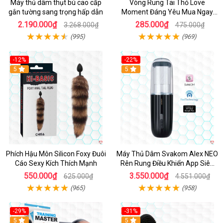
Máy thủ dâm thụt bú cao cấp
Vòng Rung Tai Thỏ Love
gắn tường sang trọng hấp dẫn
Moment Đáng Yêu Mua Ngay
Giá Tốt
2.190.000₫
285.000₫
3.268.000₫
475.000₫
(995)
(969)
-12%
-22%
Hot
5
5
Phích Hậu Môn Silicon Foxy Đuôi
Máy Thủ Dâm Svakom Alex NEO
Cáo Sexy Kích Thích Mạnh
Rên Rung Điều Khiển App Siêu
Phê
550.000₫
3.550.000₫
625.000₫
4.551.000₫
(965)
(958)
-29%
-31%
Hot
5
5