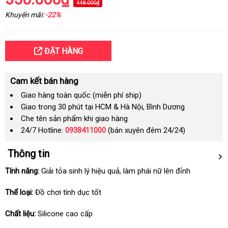
448.000₫
Khuyến mãi:
-22%
ĐẶT HÀNG
Cam kết bán hàng
Giao hàng toàn quốc (miễn phí ship)
Giao trong 30 phút tại HCM & Hà Nội, Bình Dương
Che tên sản phẩm khi giao hàng
24/7 Hotline:
0938411000
(bán xuyên đêm 24/24)
Thông tin
Tính năng:
Giải tỏa sinh lý hiệu quả
ăn
, làm phái nữ lên đỉnh
trộm
Thể loại:
Đồ chơi tình dục tốt
Chất liệu:
Silicone cao cấp