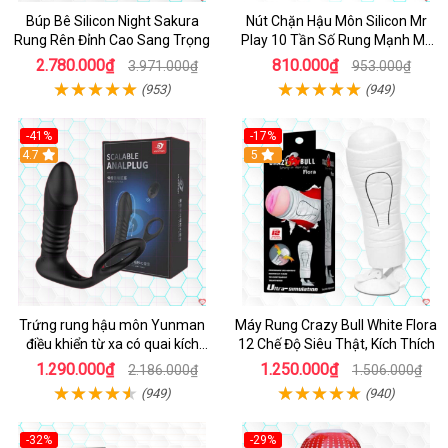
Búp Bê Silicon Night Sakura
Nút Chặn Hậu Môn Silicon Mr
Rung Rên Đỉnh Cao Sang Trọng
Play 10 Tần Số Rung Mạnh Mẽ
Kích Thích
2.780.000₫
810.000₫
3.971.000₫
953.000₫
(953)
(949)
-41%
-17%
Hot
4.7
5
Trứng rung hậu môn Yunman
Máy Rung Crazy Bull White Flora
điều khiển từ xa có quai kích
12 Chế Độ Siêu Thật, Kích Thích
thích
1.290.000₫
1.250.000₫
2.186.000₫
1.506.000₫
(949)
(940)
-32%
-29%