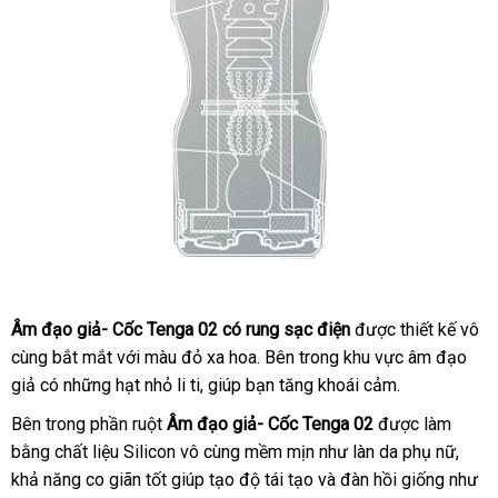
Âm đạo giả- Cốc Tenga 02 có rung sạc điện
tổng
được thiết kế vô
Âm
cùng bắt mắt
đạo
đổi
với màu đỏ xa hoa
ăn
.
trung
Bên trong khu vực âm đạo
hợp
giả-
giả có
qua
những hạt nhỏ li ti
trả
địa
, giúp bạn tăng khoái cảm.
trộm
tâm
Cốc
app
chỉ
hàng
Bên trong phần ruột
Âm đạo giả- Cốc Tenga 02
cửa
được làm
Tenga
giả
bằng chất liệu Silicon vô cùng mềm mịn như làn da phụ nữ
hàng
địa
,
02
khả năng co giãn tốt giúp tạo độ tái tạo
kiểm
và đàn hồi giống như
chỉ