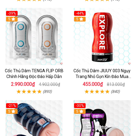
-39%
-44%
Hot
5
Hot
5
Cốc Thủ Dâm TENGA FLIP ORB
Cốc Thủ Dâm JIUUY 003 Ngụy
Chính Hãng Độc Đáo Hấp Dẫn
Trang Nhỏ Gọn Kín Đáo Mua
Ngay
2.990.000₫
455.000₫
4.902.000₫
813.000₫
(893)
(840)
-21%
-30%
Hot
5
Hot
5