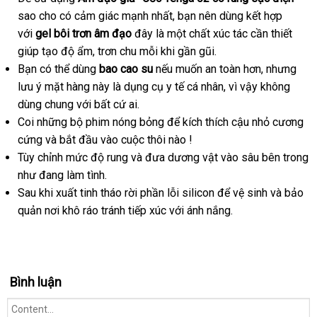
sao cho có cảm giác mạnh nhất
Pháp
, bạn nên dùng kết hợp
tự
với
gel bôi trơn âm đạo
đây là một chất xúc tác cần thiết
động
giúp tạo độ ẩm
đẹp
, trơn chu mỗi khi gần gũi.
Bạn
facebook
có thể dùng
bao cao su
sửa
nếu muốn an toàn hơn
hỗ
,
mua
nhưng
lưu ý mặt hàng này là dụng cụ y tế cá nhân
chữa
xuất
, vì vậy không
trợ
hàng
dùng chung
nội
với
Lazada
bất cứ ai.
khẩu
Coi
đổi
những bộ phim nóng bỏng
địa
Đài
để kích thích cậu nhỏ cương
cứng
trả
đặt
và bắt đầu vào cuộc thôi nào !
Loan
Tùy chỉnh mức độ rung
hàng
xưởng
và đưa dương vật vào sâu bên trong
như đang làm tình.
Sau khi xuất tinh tháo rời phần lỗi silicon
nước
để vệ sinh
nhập
và bảo
quản nơi khô ráo tránh tiếp xúc
so
với ánh nắng.
ngoài
khẩu
sánh
Bình luận