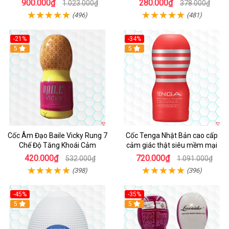
900.000₫
280.000₫
1.023.000₫
378.000₫
(496)
(481)
-21%
-34%
5
5
Cốc Âm Đạo Baile Vicky Rung 7
Cốc Tenga Nhật Bản cao cấp
Chế Độ Tăng Khoái Cảm
cảm giác thật siêu mềm mại
420.000₫
720.000₫
532.000₫
1.091.000₫
(398)
(396)
-45%
-35%
Hot
5
5