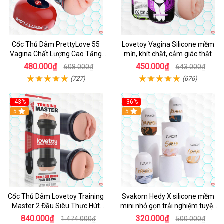
Cốc Thủ Dâm PrettyLove 55
Lovetoy Vagina Silicone mềm
Vagina Chất Lượng Cao Tăng
mịn, khít chặt, cảm giác thật
Khoái Cảm
480.000₫
450.000₫
608.000₫
643.000₫
(727)
(676)
-43%
-36%
Hot
5
Hot
5
Cốc Thủ Dâm Lovetoy Training
Svakom Hedy X silicone mềm
Master 2 Đầu Siêu Thực Hút
mini nhỏ gọn trải nghiệm tuyệt
Mạnh
vời
840.000₫
320.000₫
1.474.000₫
500.000₫