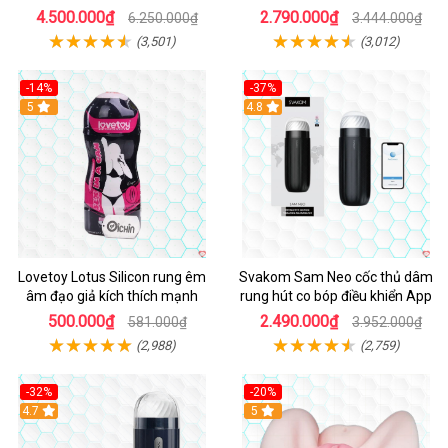
4.500.000₫
2.790.000₫
6.250.000₫
3.444.000₫
(3,501)
(3,012)
-14%
-37%
Hot
5
4.8
Lovetoy Lotus Silicon rung êm
Svakom Sam Neo cốc thủ dâm
âm đạo giả kích thích mạnh
rung hút co bóp điều khiển App
500.000₫
2.490.000₫
581.000₫
3.952.000₫
(2,988)
(2,759)
-32%
-20%
Hot
4.7
Hot
5