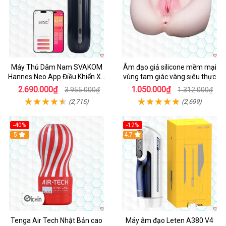
Máy Thủ Dâm Nam SVAKOM
Âm đạo giả silicone mềm mại
Hannes Neo App Điều Khiển Xa
vùng tam giác vàng siêu thực
Cao Cấp
2.690.000₫
1.050.000₫
3.955.000₫
1.312.000₫
(2,715)
(2,699)
-40%
-12%
Hot
5
Hot
4.7
Tenga Air Tech Nhật Bản cao
Máy âm đạo Leten A380 V4