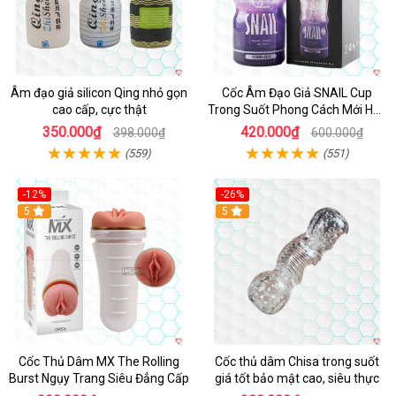
Âm đạo giả silicon Qing nhỏ gọn
Cốc Âm Đạo Giả SNAIL Cup
cao cấp, cực thật
Trong Suốt Phong Cách Mới Hấp
Dẫn
350.000₫
420.000₫
398.000₫
600.000₫
(559)
(551)
-12%
-26%
Hot
5
Hot
5
Cốc Thủ Dâm MX The Rolling
Cốc thủ dâm Chisa trong suốt
Burst Ngụy Trang Siêu Đẳng Cấp
giá tốt bảo mật cao, siêu thực