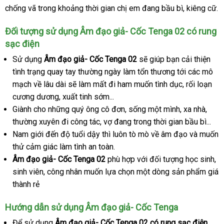
chống vã trong khoảng thời gian chị em đang bầu bì
lý
giá
, kiêng cữ.
rẻ
Đối tượng sử dụng Âm đạo giả- Cốc Tenga 02 có rung
sạc điện
Sử dụng
Âm đạo giả- Cốc Tenga 02
mua
sẽ giúp bạn cải thiện
tình trạng quay tay thường ngày làm tổn thương tới
sắm
miễn
các mô
mạch về lâu dài
dịch
sẽ làm mất đi ham muốn tình dục
thống
, rối loạn
phí
cương dương
ở
, xuất tinh sớm...
vụ
kê
Giành cho
Mỹ
những quý ông cô đơn
đâu
giá
, sống một mình
vận
, xa nhà
mua
,
thường xuyên đi công tác
uy
đặt
, vợ đang trong thời gian bầu bì...
rẻ
chuyển
sắm
Nam giới đến độ tuổi dậy
tín
hàng
shop
thì luôn tò mò về âm đạo
xuất
và muốn
thử cảm giác làm tình an toàn.
khẩu
Âm đạo giả- Cốc Tenga 02
phù hợp
đặt
với đối tượng học sinh
sử
,
sinh viên
địa
, công nhân muốn lựa chọn một dòng sản phẩm giá
hàng
ch
thành rẻ
chỉ
Hướng dẫn sử dụng Âm đạo giả- Cốc Tenga
Để sử dụng
Âm đạo giả- Cốc Tenga 02 có rung sạc điện