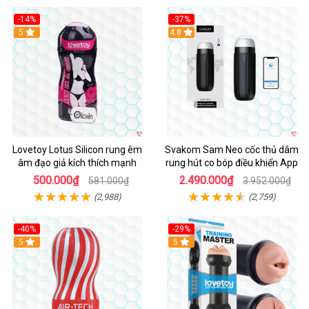
-14%
-37%
Hot
5
4.8
Lovetoy Lotus Silicon rung êm
Svakom Sam Neo cốc thủ dâm
âm đạo giả kích thích mạnh
rung hút co bóp điều khiển App
500.000₫
2.490.000₫
581.000₫
3.952.000₫
(2,988)
(2,759)
-40%
-29%
Hot
5
Hot
5