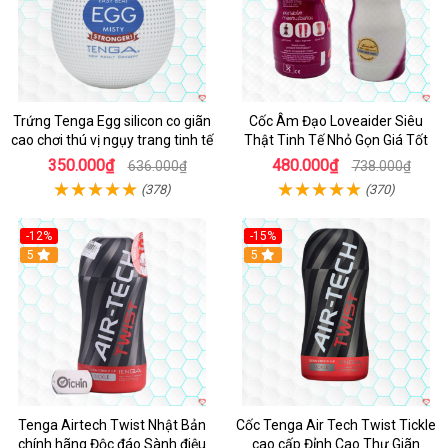
Trứng Tenga Egg silicon co giãn
Cốc Âm Đạo Loveaider Siêu
cao chơi thú vị ngụy trang tinh tế
Thật Tinh Tế Nhỏ Gọn Giá Tốt
350.000₫
480.000₫
636.000₫
738.000₫
(378)
(370)
-12%
-15%
Hot
5
Hot
5
Tenga Airtech Twist Nhật Bản
Cốc Tenga Air Tech Twist Tickle
chính hãng Độc đáo Sành điệu
cao cấp Đỉnh Cao Thư Giãn