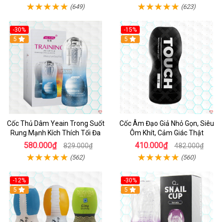
(649)
(623)
-30%
-15%
Hot
5
5
Cốc Thủ Dâm Yeain Trong Suốt
Cốc Âm Đạo Giả Nhỏ Gọn, Siêu
Rung Mạnh Kích Thích Tối Đa
Ôm Khít, Cảm Giác Thật
580.000₫
410.000₫
829.000₫
482.000₫
(562)
(560)
-12%
-30%
5
5