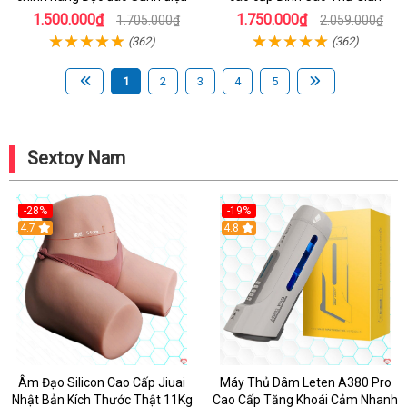
1.500.000₫
1.750.000₫
1.705.000₫
2.059.000₫
(362)
(362)
1
2
3
4
5
Sextoy Nam
-28%
-19%
4.7
Hot
4.8
Âm Đạo Silicon Cao Cấp Jiuai
Máy Thủ Dâm Leten A380 Pro
Nhật Bản Kích Thước Thật 11Kg
Cao Cấp Tăng Khoái Cảm Nhanh