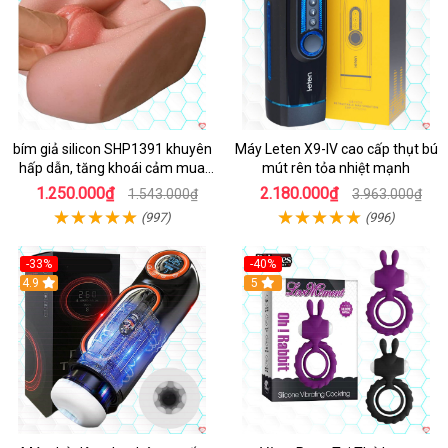
bím giả silicon SHP1391 khuyên
Máy Leten X9-IV cao cấp thụt bú
hấp dẫn, tăng khoái cảm mua
mút rên tỏa nhiệt mạnh
ngay
1.250.000₫
2.180.000₫
1.543.000₫
3.963.000₫
(997)
(996)
-33%
-40%
Hot
4.9
5