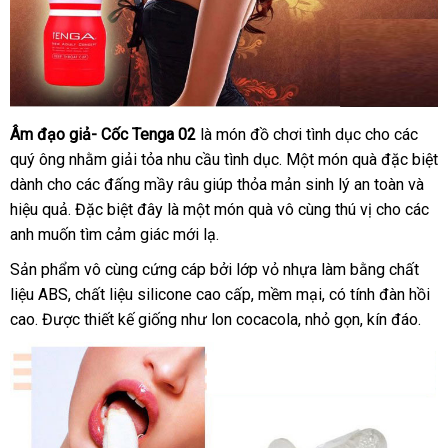
Âm đạo giả- Cốc Tenga 02
là món đồ chơi tình dục cho
cung
các
Âm
quý ông
đạo
giá
nhằm giải tỏa nhu cầu tình dục
đặt
. Một món quà
khuyến
đặc biệt
cấp
giả-
dành cho
rẻ
ở
các đấng mầy râu giúp thỏa mản sinh lý an toàn
hàng
mãi
hỗ
và
Cốc
hiệu quả
giá
.
giá
Đặc biệt đây là một món quà vô cùng thú vị cho
đâu
nước
các
trợ
Tenga
anh muốn tìm cảm giác mới lạ.
sỉ
bán
uy
ngoài
02
lẻ
tín
Sản phẩm vô cùng cứng cáp
danh
bởi lớp vỏ nhựa làm bằng chất
liệu ABS
tiki
, chất liệu silicone cao cấp
sách
siêu
, mềm mại
hàng
, có tính đàn hồi
cao
mới
. Được thiết kế giống như lon cocacola
thị
giảm
, nhỏ gọn
nhái
vệ
, kín đáo.
nhất
giá
sinh