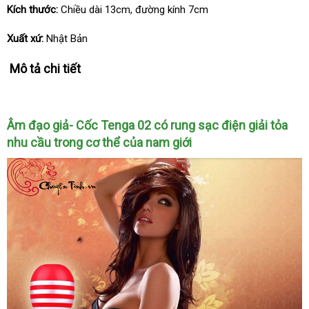
Kích thước:
Chiều dài 13cm
tự
, đường kính 7cm
động
Xuất xứ:
Nhật Bản
Mô tả chi tiết
Âm đạo giả- Cốc Tenga 02 có rung sạc điện giải tỏa
nhu cầu trong cơ thể
quà
của nam giới
tặng