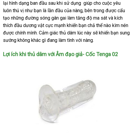
Tenga
lại hình dạng ban đầu sau khi sử dụng giúp cho cuộc yêu
nhất
hàng
02
luôn thú vị như bạn là lần đầu
thảo
của nàng
Trung
, bên trong
tổng
được cấu
tạo
hàng
những đường sóng gân gai làm tăng độ ma sát
luận
Quốc
hợp
nước
và kích
thích đầu dương vật cực mạnh khiến bạn chả thể nào kìm nén
Hiệu
ngoài
m
được chính mình
shopee
. Cảm giác thủ dâm lúc này
miễn
sẽ khiến bạn sung
s
sướng không khác gì đang làm tình
hàng
với nàng.
phí
giả
Lợi ích khi thủ dâm
thanh
với Âm đạo giả- Cốc Tenga 02
toán