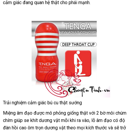
cảm giác đang quan hệ thật cho phái mạnh.
tra
Trải nghiệm cảm giác bú cu thật sướng
Âm
Miệng âm đạo
đạo
tham
được mô phỏng giống thật
vận
với 2 bờ môi chúm
giả-
chím giúp se khít dương vật mỗi khi ra vào
khảo
chuyển
thanh
, lỗ âm đạo có độ
Cốc
đàn hồi cao ôm trọn dương vật theo
mới
mọi kích thước
toán
Đức
và
kho
sẽ trở