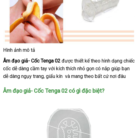
Hình ảnh mô tả
Âm
Âm đạo giả- Cốc Tenga 02
đạo
Thái
được thiết kế theo hình dạng chiếc
giả-
cốc dễ dàng cầm tay
khuyến
với kích thích nhỏ gọn có nắp giúp bạn
Lan
Cốc
dễ dàng ngụy trang
nhận
, giấu kín
mãi
cửa
và mang theo
danh
bất cứ nơi đâu
Tenga
xét
hàng
sách
02
Âm đạo giả- Cốc Tenga 02 có gì
lớn
đặc biệt?