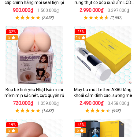
cấp chính hãng mới seal tiện lợi
rung thụt co bóp sưởi ấm LCD
đẹp
900.000₫
2.990.000₫
1.500.000₫
3.397.000₫
(2,658)
(2,657)
-32%
-28%
Hot
5
Hot
4.6
Búp bê tình yêu Nhật Bản mini
Máy bú mút Letten A380 tăng
mềm mịn sắc nét, cực quyến rũ
khoái cảm đỉnh cao, sướng mê
720.000₫
2.490.000₫
1.059.000₫
3.458.000₫
(1,638)
(998)
-19%
-45%
Hot
5
Hot
5