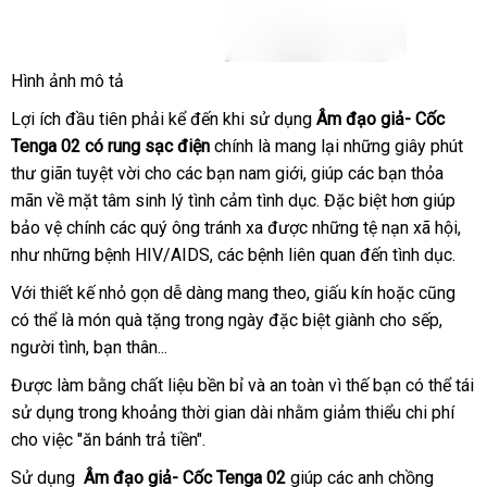
Hình ảnh mô tả
Âm
Lợi ích đầu tiên phải kể đến khi sử dụng
đạo
Âm đạo giả- Cốc
giả-
Tenga 02 có rung sạc điện
chính là mang lại
amazon
những giây phút
Cốc
thư giãn tuyệt vời cho
giao
các bạn nam giới
tận
, giúp
cung
các bạn thỏa
Tenga
mãn về mặt tâm sinh lý tình cảm tình dục
hàng
nơi
tư
.
hàng
Đặc biệt hơn giúp
cấp
02
bảo vệ chính
ở
các quý ông tránh xa
nhận
được
đánh
những tệ nạn xã hội
vấn
giả
qua
,
như
khách
những bệnh HIV/AIDS
đâu
báo
,
đại
các bệnh liên quan đến tình dục.
xét
giá
app
hàng
tốt
giá
lý
Với thiết kế nhỏ gọn dễ dàng mang theo
tham
, giấu kín
có
hoặc
Pháp
cũng
có
có thể là món quà tặng trong ngày
tại
đặc biệt giành cho sếp
khảo
nên
trung
,
nên
người tình
nội
, bạn thân...
nhà
chọn
tâm
chọ
địa
Được làm bằng chất liệu bền bỉ
nhận
và an toàn vì thế bạn
Nhật
có thể tái
sử dụng trong khoảng thời gian dài
hàng
sử
nhằm giảm thiểu chi phí
Bản
cho việc "ăn bánh trả tiền".
dụng
Sử dụng
Âm đạo giả- Cốc Tenga 02
giúp
đại
các anh chồng