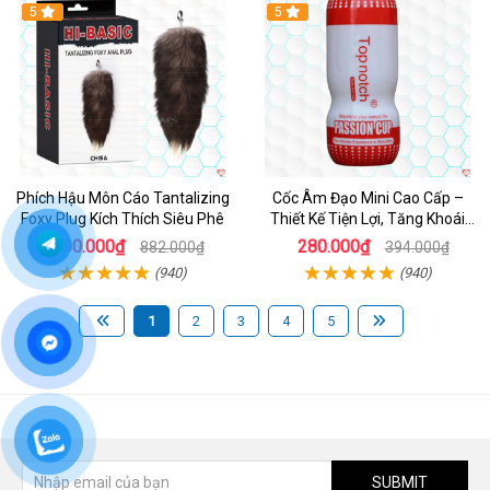
Hot
5
5
Phích Hậu Môn Cáo Tantalizing
Cốc Âm Đạo Mini Cao Cấp –
Foxy Plug Kích Thích Siêu Phê
Thiết Kế Tiện Lợi, Tăng Khoái
Cảm
600.000₫
280.000₫
882.000₫
394.000₫
(940)
(940)
1
2
3
4
5
SUBMIT