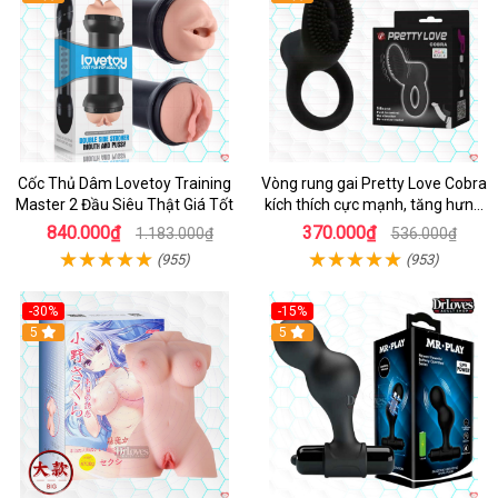
Cốc Thủ Dâm Lovetoy Training
Vòng rung gai Pretty Love Cobra
Master 2 Đầu Siêu Thật Giá Tốt
kích thích cực mạnh, tăng hưng
phấn
840.000₫
370.000₫
1.183.000₫
536.000₫
(955)
(953)
-30%
-15%
Hot
5
Hot
5