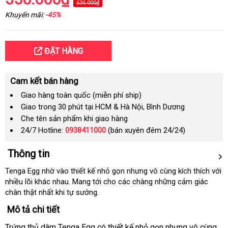
636.000₫
Khuyến mãi:
-45%
ĐẶT HÀNG
Cam kết bán hàng
Giao hàng toàn quốc (miễn phí ship)
Giao trong 30 phút tại HCM & Hà Nội, Bình Dương
Che tên sản phẩm khi giao hàng
24/7 Hotline:
0938411000
(bán xuyên đêm 24/24)
Thông tin
Tenga Egg nhờ vào thiết kế nhỏ gọn
đặt
nhưng vô cùng kích thích
danh
với
nhiều lõi khác nhau
giảm
. Mang tới cho
thế
các chàng
mua
giá
những cảm giác
sách
chân thật nhất khi tự sướng.
giá
giới
sỉ
Mô tả chi tiết
Trứng thủ dâm Tenga Egg có thiết kế nhỏ gọn
khách
nhưng vô cùng