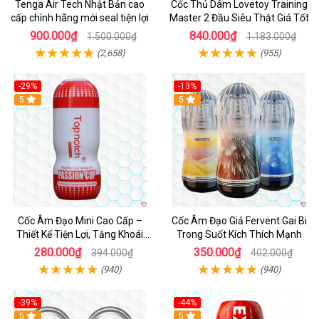
Tenga Air Tech Nhật Bản cao
Cốc Thủ Dâm Lovetoy Training
cấp chính hãng mới seal tiện lợi
Master 2 Đầu Siêu Thật Giá Tốt
900.000₫
840.000₫
1.500.000₫
1.183.000₫
(2,658)
(955)
-29%
-13%
5
Hot
5
Cốc Âm Đạo Mini Cao Cấp –
Cốc Âm Đạo Giả Fervent Gai Bi
Thiết Kế Tiện Lợi, Tăng Khoái
Trong Suốt Kích Thích Mạnh
Cảm
280.000₫
350.000₫
394.000₫
402.000₫
(940)
(940)
-39%
-44%
Hot
5
Hot
5