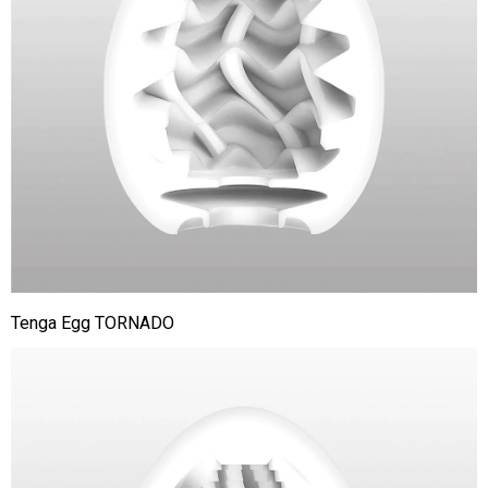
Tenga Egg TORNADO
Tenga
Egg
Wavy
II