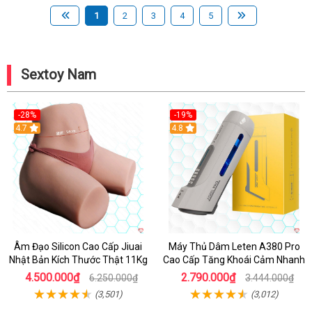
1
2
3
4
5
Sextoy Nam
-28%
-19%
4.7
Hot
4.8
Âm Đạo Silicon Cao Cấp Jiuai
Máy Thủ Dâm Leten A380 Pro
Nhật Bản Kích Thước Thật 11Kg
Cao Cấp Tăng Khoái Cảm Nhanh
4.500.000₫
2.790.000₫
6.250.000₫
3.444.000₫
(3,501)
(3,012)