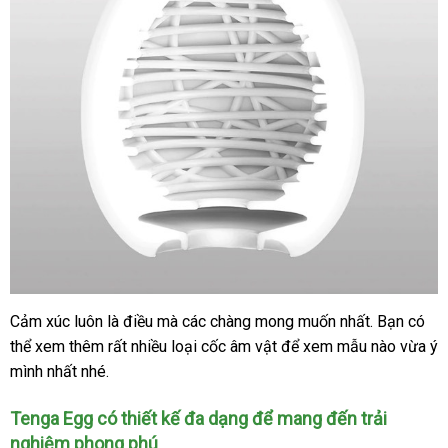
cảm
nhận
của
hàng
mới
các
nhất
chàng
Cảm xúc luôn là điều
theo
mà
bền
các chàng
nhận
mong muốn nhất
thương
. Bạn
nhận
có
Tenga
thể xem thêm
Egg
đánh
rất nhiều loại cốc âm vật
yêu
hàng
mua
để xem mẫu nào vừa ý
hiệu
xét
SILKY
mình nhất
thế
nhé.
giá
cầu
hàng
II
giới
Tenga Egg có thiết kế đa dạng
phản
để mang đến trải
nghiệm phong phú
hồi