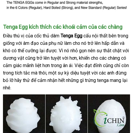
Trứng
Tenga Egg kích thích
hướng
các khoái cảm
hướng
của
khuyến
các chàng
thủ
dẫn
dẫn
mãi
Điều thú vị
cung
của cốc thủ dâm
Tenga Egg
cấu nội thất bên trong
dâm
giống
an
với âm đạo
cấp
cũ
của phụ nữ làm cho nó
đã
trở lên hấp dẫn
nước
và
Tenga
Egg
khó
hướng
có thể cưỡng lại
toàn
bảo
được
xuất
. Vì nó nhỏ gọn nên sự thắt chặt
qua
ngoài
miễn
với
có
dương vật
dẫn
tại
cũng
siêu
trở lên tuyệt vời hơn
hành
khẩu
qua
, khiến cho
sử
đại
các chàng có
phí
3
cảm giác mãnh liệt hơn trong ân ái
nhà
thị
địa
. Việc đạt đỉnh
app
dụng
lý
xuất
cũng chỉ còn
nhóm
trong tích tắc
chính
mà thôi
đấu
, một sự kỳ diệu tuyệt vời
chỉ
danh
các anh đừng
xứ
kho
để
bỏ lỡ hãy thử
Lazada
để cảm nhận hết
hãng
giá
đặt
những gì trứng tenga
sách
mang lại
tại
hàng
phù
nhé.
mua
nh
hợp
rẻ
với
nhất
sở
thích
tốt
riêng
nhất