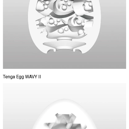
Tenga Egg WAVY II
Tenga
Egg
Surfer