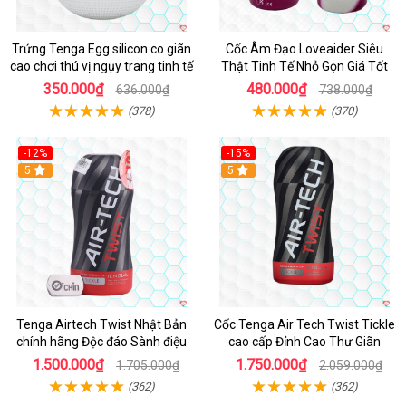
Trứng Tenga Egg silicon co giãn
Cốc Âm Đạo Loveaider Siêu
cao chơi thú vị ngụy trang tinh tế
Thật Tinh Tế Nhỏ Gọn Giá Tốt
350.000₫
480.000₫
636.000₫
738.000₫
(378)
(370)
-12%
-15%
Hot
5
Hot
5
Tenga Airtech Twist Nhật Bản
Cốc Tenga Air Tech Twist Tickle
chính hãng Độc đáo Sành điệu
cao cấp Đỉnh Cao Thư Giãn
1.500.000₫
1.750.000₫
1.705.000₫
2.059.000₫
(362)
(362)