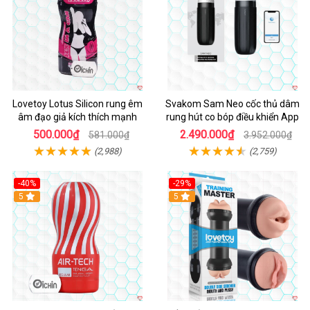
Lovetoy Lotus Silicon rung êm
Svakom Sam Neo cốc thủ dâm
âm đạo giả kích thích mạnh
rung hút co bóp điều khiển App
500.000₫
2.490.000₫
581.000₫
3.952.000₫
(2,988)
(2,759)
-40%
-29%
Hot
5
Hot
5