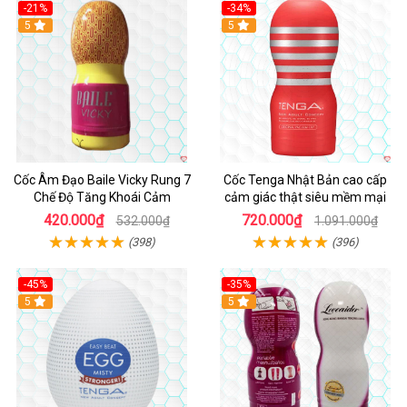
-21%
-34%
5
5
Cốc Âm Đạo Baile Vicky Rung 7
Cốc Tenga Nhật Bản cao cấp
Chế Độ Tăng Khoái Cảm
cảm giác thật siêu mềm mại
420.000₫
720.000₫
532.000₫
1.091.000₫
(398)
(396)
-45%
-35%
Hot
5
5