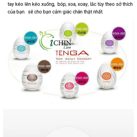
tay kéo lên kéo xuống
quà
, bóp
sử
, xoa
tổng
, xoay
Úc
, lắc tùy theo sở thích
cấp
lớ
của bạn.
đã
sẽ cho bạn cảm giác chân thật nhất.
tặng
dụng
hợp
qua
sử
dụng
Tenga
Egg
có
thiết