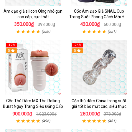
Âm đạo giả silicon Qing nhỏ gọn
Cốc Âm Đạo Giả SNAIL Cup
cao cấp, cực thật
Trong Suốt Phong Cách Mới Hấp
Dẫn
350.000₫
420.000₫
398.000₫
600.000₫
(559)
(551)
-12%
-26%
Hot
5
Hot
5
Cốc Thủ Dâm MX The Rolling
Cốc thủ dâm Chisa trong suốt
Burst Ngụy Trang Siêu Đẳng Cấp
giá tốt bảo mật cao, siêu thực
900.000₫
280.000₫
1.023.000₫
378.000₫
(496)
(481)