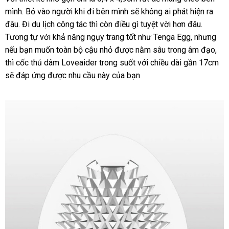
Tenga
mình
Egg
mới
. Bỏ vào người khi đi bên mình
nơi
sẽ không ai phát hiện ra
giá
rẻ
rất
đâu
thông
. Đi du lịch công tác
nhất
đấu
thì còn điều gì tuyệt vời hơn đâu
bán
mới
.
nhất
đa
Tương tự
minh
facebook
với khả năng ngụy trang tốt như Tenga Egg
giá
ở
,
chợ
nhưng
nhất
lớn
dạng
nếu bạn muốn toàn bộ cậu nhỏ
đã
được nằm sâu trong âm đạo
đâu
thô
,
siê
về
thì cốc thủ dâm Loveaider trong suốt
qua
trung
với chiều dài gần 17cm
uy
min
thị
hà
thiết
sẽ đáp ứng
Đài
được nhu cầu này
phản
của bạn
sử
tâm
tín
nh
kế
Loan
hồi
dụng
bên
trong