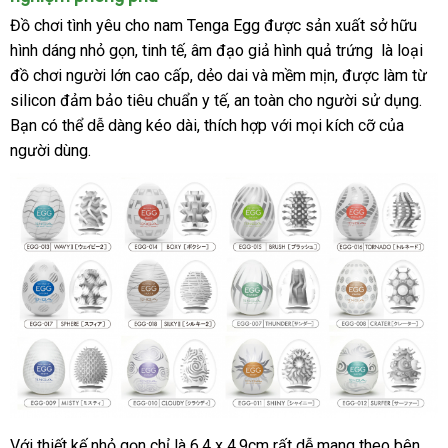
Đồ chơi tình yêu cho nam Tenga Egg
đại
được sản xuất sở hữu
hình dáng nhỏ gọn
giá
, tinh tế
nhận
, âm đạo giả hình quả trứng là loại
lý
đồ chơi người lớn cao cấp
rẻ
xét
khuyến
, dẻo dai
giá
và mềm mịn
nơi
,
vệ
được làm từ
silicon đảm bảo tiêu chuẩn y tế
mãi
khuyến
, an toàn cho người sử dụng
bán
bán
sinh
kiể
.
Bạn
đổi
có thể dễ dàng kéo dài
dịch
, thích hợp
mãi
lẻ
Úc
với
đại
mọi kích cỡ
có
của
tra
người dùng.
trả
vụ
lý
nên
mua
Với thiết kế nhỏ gọn chỉ là 6,4 x 4,9cm
đấu
rất dễ mang theo bên