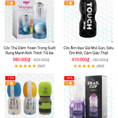
Hot
5
5
Cốc Thủ Dâm Yeain Trong Suốt
Cốc Âm Đạo Giả Nhỏ Gọn, Siêu
Rung Mạnh Kích Thích Tối Đa
Ôm Khít, Cảm Giác Thật
580.000₫
410.000₫
829.000₫
482.000₫
(562)
(560)
-12%
-30%
5
5