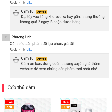
Reply
Like
●
Cẩm Tú
ADMIN
Dạ, tùy vào từng khu vực xa hay gần, nhưng thường
không quá 2 ngày là nhận được hàng
Phương Linh
P
Có nhiều sản phẩm để lựa chọn, giá tốt!
Reply
Like
●
Cẩm Tú
ADMIN
Cảm ơn bạn, đừng quên thường xuyên ghé thăm
website để xem những sản phẩm mới nhất nhé.
Cốc thủ dâm
-14%
-37%
Hot
5
4.8