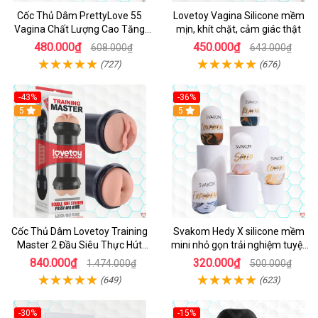
Cốc Thủ Dâm PrettyLove 55
Lovetoy Vagina Silicone mềm
Vagina Chất Lượng Cao Tăng
mịn, khít chặt, cảm giác thật
Khoái Cảm
480.000₫
450.000₫
608.000₫
643.000₫
(727)
(676)
-43%
-36%
Hot
5
Hot
5
Cốc Thủ Dâm Lovetoy Training
Svakom Hedy X silicone mềm
Master 2 Đầu Siêu Thực Hút
mini nhỏ gọn trải nghiệm tuyệt
Mạnh
vời
840.000₫
320.000₫
1.474.000₫
500.000₫
(649)
(623)
-30%
-15%