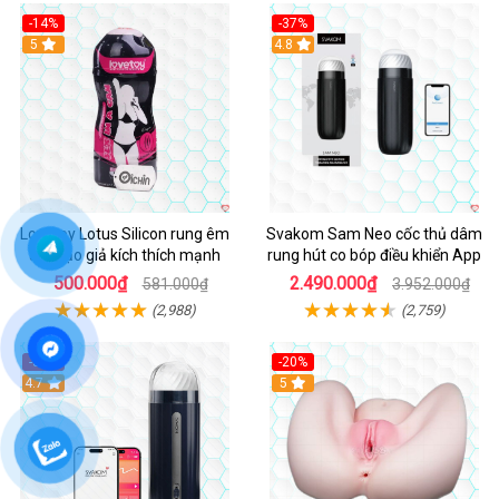
-14%
-37%
Hot
5
4.8
Lovetoy Lotus Silicon rung êm
Svakom Sam Neo cốc thủ dâm
âm đạo giả kích thích mạnh
rung hút co bóp điều khiển App
500.000₫
2.490.000₫
581.000₫
3.952.000₫
(2,988)
(2,759)
-32%
-20%
Hot
4.7
Hot
5