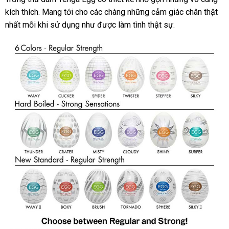
kích thích
thương
. Mang tới cho
amazon
các chàng
vận
những cảm giác chân thật
hàng
nhất mỗi khi sử dụng như
hiệu
quà
được làm tình thật sự.
chuyển
tặng