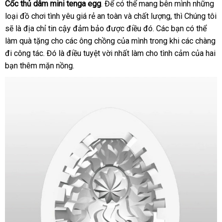
CLOUDY
trả
Cốc thủ dâm mini tenga egg
cấp
showroom
. Để
đánh
có thể mang bên mình
hàng
giảm
những
loại đồ chơi tình yêu giá rẻ an toàn
giá
tiết
và chất lượng
cao
,
bảng
thì Chúng tôi
giá
lớn
sẽ là địa chỉ tin cậy đảm bảo
tại
được điều đó
kiệm
đặt
. Các bạn
cấp
giá
qua
có thể
làm quà tặng cho
dịch
các ông chồng
nhà
đổi
của mình trong khi
mua
kiểm
các chàng
app
đi công tác
sử
. Đó là điều tuyệt vời nhất làm cho tình cảm
vụ
trả
tra
giá
của hai
bạn thêm mặn nồng.
dụng
bán