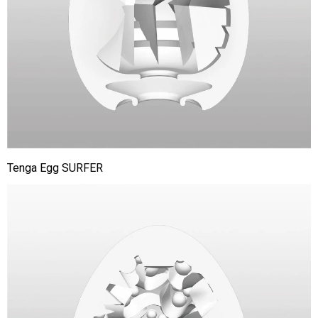
Tenga Egg SURFER
Tenga
Egg
Thunder
-
07