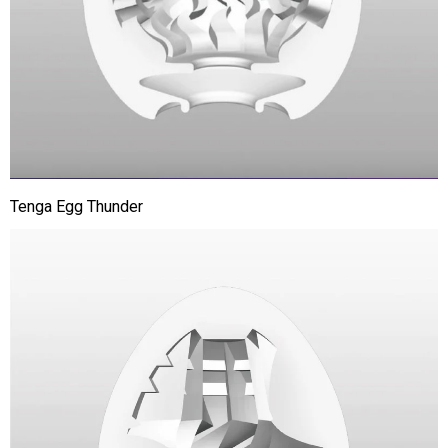
Tenga Egg Thunder
Tenga
Egg