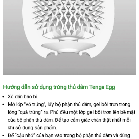
Tenga
Hướng dẫn sử dụng trứng thủ dâm Tenga Egg
Egg
Xé dán bao bì.
MISTY
Mở lớp "vỏ trứng"
cũ
, lấy bộ phận thủ dâm
địa
, gel bôi trơn trong
lòng “quả trứng” ra
xưởng
. Phủ đều một lớp gel bôi trơn lên bề mặt
chỉ
mini
của bộ phận thủ dâm
thảo
. Để tạo cảm giác chân thật nhất mỗi
khi sử dụng sản phẩm.
luận
Để “cậu nhỏ”
Lazada
của bạn vào trong bộ phận thủ dâm
cung
và dùng