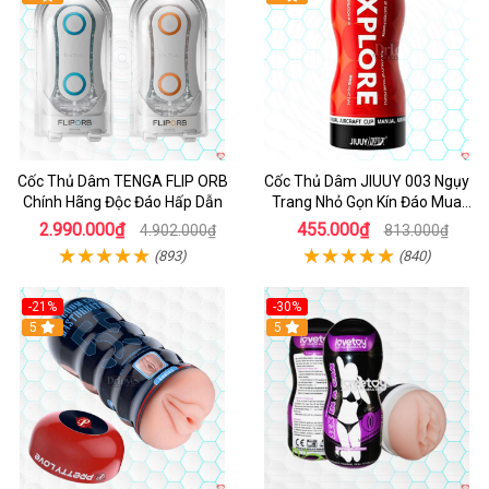
Cốc Thủ Dâm TENGA FLIP ORB
Cốc Thủ Dâm JIUUY 003 Ngụy
Chính Hãng Độc Đáo Hấp Dẫn
Trang Nhỏ Gọn Kín Đáo Mua
Ngay
2.990.000₫
455.000₫
4.902.000₫
813.000₫
(893)
(840)
-21%
-30%
Hot
5
Hot
5