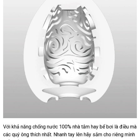
kế
đa
dạng
hướng
để
dẫn
mang
đến
trải
nghiệm
phong
phú
Với khả năng chống nước 100% nhà tắm hay bể bơi là điều
đắt
mà
Tenga
đổi
các quý ông thích nhất
Egg
cung
. Nhanh tay lên hãy sắm cho
nhận
riêng mình
nhất