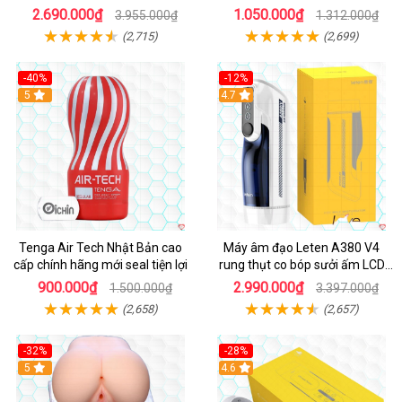
Cao Cấp
2.690.000₫
1.050.000₫
3.955.000₫
1.312.000₫
(2,715)
(2,699)
-40%
-12%
Hot
5
Hot
4.7
Tenga Air Tech Nhật Bản cao
Máy âm đạo Leten A380 V4
cấp chính hãng mới seal tiện lợi
rung thụt co bóp sưởi ấm LCD
đẹp
900.000₫
2.990.000₫
1.500.000₫
3.397.000₫
(2,658)
(2,657)
-32%
-28%
Hot
5
Hot
4.6