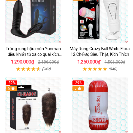
Trứng rung hậu môn Yunman
Máy Rung Crazy Bull White Flora
điều khiển từ xa có quai kích
12 Chế Độ Siêu Thật, Kích Thích
thích
1.290.000₫
1.250.000₫
2.186.000₫
1.506.000₫
(949)
(940)
-32%
-29%
Hot
5
5