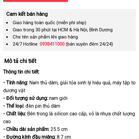
Cam kết bán hàng
Giao hàng toàn quốc (miễn phí ship)
Giao trong 30 phút tại HCM & Hà Nội, Bình Dương
Che tên sản phẩm khi giao hàng
24/7 Hotline:
0938411000
(bán xuyên đêm 24/24)
Mô tả chi tiết
Thông tin chi tiết:
- Tính năng:
Nam thủ dâm
Nhật
, giải tỏa sinh lý hiệu quả
đẹp
, máy tập to
dương vật
Bản
- Đối tượng sử dụng:
nam giới
- Thể loại:
đèn pin thủ dâm
- Chất liệu:
mới
Bên trong là silicon cao cấp
qua
, vỏ là nhựa chất lượng
cao
nhất
app
- Chiều dài sản phẩm:
25.5 cm
- Đường kính đầu miệng:
8.7 cm