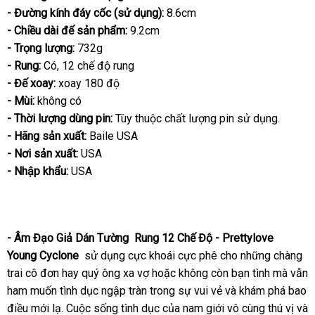
- Đường kính đáy cốc (sử dụng):
8.6cm
- Chiều dài đế sản phẩm:
9.2cm
- Trọng lượng:
732g
- Rung:
Có
cửa
, 12 chế độ rung
- Đế xoay:
xoay 180 độ
hàng
- Mùi:
không có
- Thời lượng dùng pin:
Tùy thuộc chất lượng pin sử dụng.
- Hãng sản xuất:
Baile USA
- Nơi sản xuất:
USA
- Nhập khẩu:
USA
- Âm Đạo Giả Dán Tường Rung 12 Chế Độ - Prettylove
Young Cyclone
sử dụng cực khoái cực phê cho
hàng
những chàng
trai cô đơn hay quý ông xa vợ
vệ
hoặc không còn bạn tình
giả
trung
mà
xuất
vẫn
ham muốn tình dục ngập tràn trong sự vui vẻ
sinh
nổi
và khám phá bao
tâm
khẩu
điều mới lạ
sửa
. Cuộc sống tình dục
cũ
của nam giới vô cùng thú vị
tiếng
giá
và