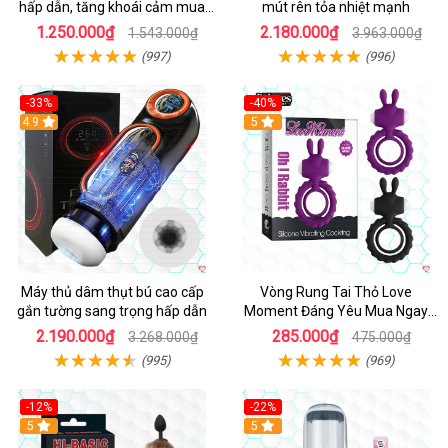
hấp dẫn, tăng khoái cảm mua
mút rên tỏa nhiệt mạnh
ngay
1.250.000₫
2.180.000₫
1.543.000₫
3.963.000₫
(997)
(996)
-33%
-40%
Hot
4.9
5
Máy thủ dâm thụt bú cao cấp
Vòng Rung Tai Thỏ Love
gắn tường sang trọng hấp dẫn
Moment Đáng Yêu Mua Ngay
Giá Tốt
2.190.000₫
285.000₫
3.268.000₫
475.000₫
(995)
(969)
-12%
-22%
Hot
5
5