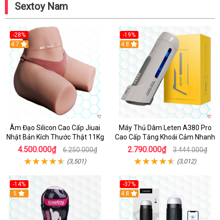
Sextoy Nam
-28%
-19%
4.7
Hot
4.8
Âm Đạo Silicon Cao Cấp Jiuai
Máy Thủ Dâm Leten A380 Pro
Nhật Bản Kích Thước Thật 11Kg
Cao Cấp Tăng Khoái Cảm Nhanh
4.500.000₫
2.790.000₫
6.250.000₫
3.444.000₫
(3,501)
(3,012)
-14%
-37%
Hot
5
4.8