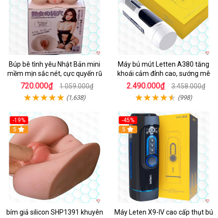
Búp bê tình yêu Nhật Bản mini
Máy bú mút Letten A380 tăng
mềm mịn sắc nét, cực quyến rũ
khoái cảm đỉnh cao, sướng mê
720.000₫
2.490.000₫
1.059.000₫
3.458.000₫
(1,638)
(998)
-19%
-45%
Hot
5
Hot
5
bím giả silicon SHP1391 khuyên
Máy Leten X9-IV cao cấp thụt bú