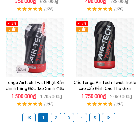
350.000₫
480.000₫
636.000₫
738.000₫
(378)
(370)
-12%
-15%
Hot
5
Hot
5
Tenga Airtech Twist Nhật Bản
Cốc Tenga Air Tech Twist Tickle
chính hãng Độc đáo Sành điệu
cao cấp Đỉnh Cao Thư Giãn
1.500.000₫
1.750.000₫
1.705.000₫
2.059.000₫
(362)
(362)
1
2
3
4
5