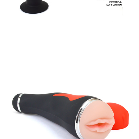
Âm
Đạo
Giả
Dán
Tường
Rung
12
Chế
Độ
-
Prettylove
Young
Cyclone