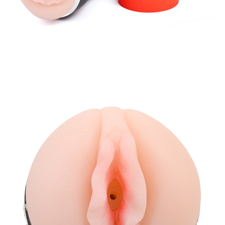
Young
Cyclone
Âm
Đạo
Giả
Dán
Tường
Rung
12
Chế
Độ
-
Prettylove
Young