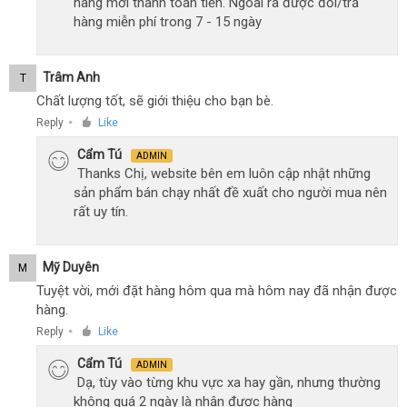
hàng mới thanh toán tiền. Ngoài ra được đổi/trả
hàng miễn phí trong 7 - 15 ngày
Trâm Anh
T
Chất lượng tốt, sẽ giới thiệu cho bạn bè.
Reply
Like
●
Cẩm Tú
ADMIN
Thanks Chị, website bên em luôn cập nhật những
sản phẩm bán chạy nhất đề xuất cho người mua nên
rất uy tín.
Mỹ Duyên
M
Tuyệt vời, mới đặt hàng hôm qua mà hôm nay đã nhận được
hàng.
Reply
Like
●
Cẩm Tú
ADMIN
Dạ, tùy vào từng khu vực xa hay gần, nhưng thường
không quá 2 ngày là nhận được hàng