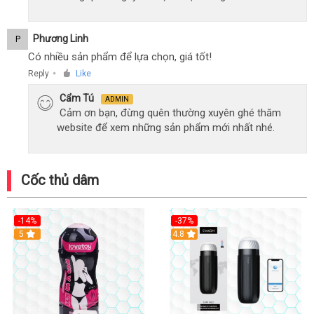
Phương Linh
P
Có nhiều sản phẩm để lựa chọn, giá tốt!
Reply
Like
●
Cẩm Tú
ADMIN
Cảm ơn bạn, đừng quên thường xuyên ghé thăm
website để xem những sản phẩm mới nhất nhé.
Cốc thủ dâm
-14%
-37%
Hot
5
4.8