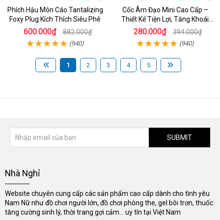
Phích Hậu Môn Cáo Tantalizing
Cốc Âm Đạo Mini Cao Cấp –
Foxy Plug Kích Thích Siêu Phê
Thiết Kế Tiện Lợi, Tăng Khoái
Cảm
600.000₫
280.000₫
882.000₫
394.000₫
(940)
(940)
1
2
3
4
5
SUBMIT
Nhà Nghỉ
Website chuyên cung cấp các sản phẩm cao cấp dành cho tình yêu
Nam Nữ như đồ chơi người lớn, đồ chơi phòng the, gel bôi trơn, thuốc
tăng cường sinh lý, thời trang gợi cảm... uy tín tại Việt Nam