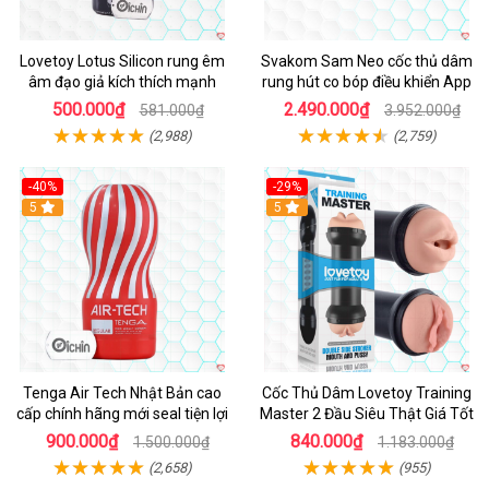
Lovetoy Lotus Silicon rung êm
Svakom Sam Neo cốc thủ dâm
âm đạo giả kích thích mạnh
rung hút co bóp điều khiển App
500.000₫
2.490.000₫
581.000₫
3.952.000₫
(2,988)
(2,759)
-40%
-29%
Hot
5
Hot
5
Tenga Air Tech Nhật Bản cao
Cốc Thủ Dâm Lovetoy Training
cấp chính hãng mới seal tiện lợi
Master 2 Đầu Siêu Thật Giá Tốt
900.000₫
840.000₫
1.500.000₫
1.183.000₫
(2,658)
(955)