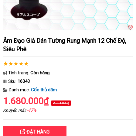
Âm Đạo Giả Dán Tường Rung Mạnh 12 Chế Độ,
Siêu Phê
Tình trạng:
Còn hàng
Sku:
16343
Danh mục:
Cốc thủ dâm
1.680.000₫
2.024.000₫
Khuyến mãi:
-17%
ĐẶT HÀNG