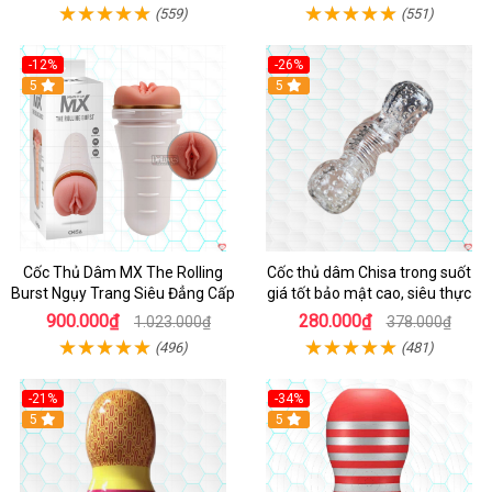
(559)
(551)
-12%
-26%
Hot
5
Hot
5
Cốc Thủ Dâm MX The Rolling
Cốc thủ dâm Chisa trong suốt
Burst Ngụy Trang Siêu Đẳng Cấp
giá tốt bảo mật cao, siêu thực
900.000₫
280.000₫
1.023.000₫
378.000₫
(496)
(481)
-21%
-34%
5
5