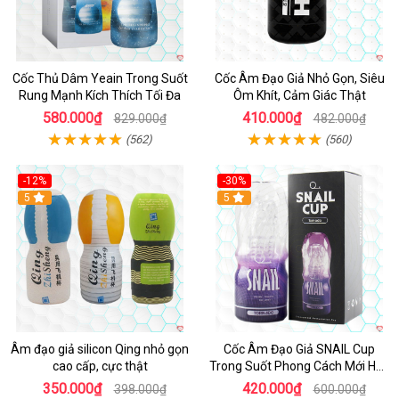
Cốc Thủ Dâm Yeain Trong Suốt
Cốc Âm Đạo Giả Nhỏ Gọn, Siêu
Rung Mạnh Kích Thích Tối Đa
Ôm Khít, Cảm Giác Thật
580.000₫
410.000₫
829.000₫
482.000₫
(562)
(560)
-12%
-30%
5
5
Âm đạo giả silicon Qing nhỏ gọn
Cốc Âm Đạo Giả SNAIL Cup
cao cấp, cực thật
Trong Suốt Phong Cách Mới Hấp
Dẫn
350.000₫
420.000₫
398.000₫
600.000₫