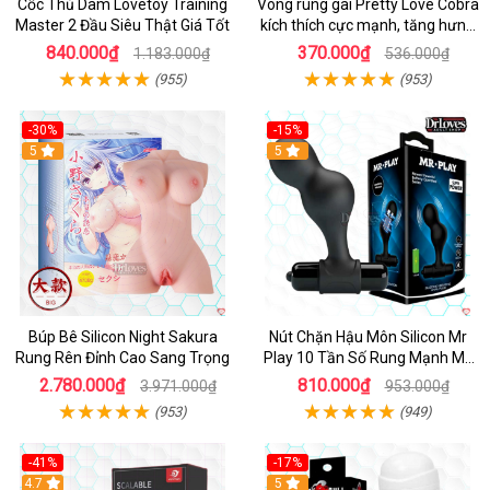
Cốc Thủ Dâm Lovetoy Training
Vòng rung gai Pretty Love Cobra
Master 2 Đầu Siêu Thật Giá Tốt
kích thích cực mạnh, tăng hưng
phấn
840.000₫
370.000₫
1.183.000₫
536.000₫
(955)
(953)
-30%
-15%
Hot
5
Hot
5
Búp Bê Silicon Night Sakura
Nút Chặn Hậu Môn Silicon Mr
Rung Rên Đỉnh Cao Sang Trọng
Play 10 Tần Số Rung Mạnh Mẽ
Kích Thích
2.780.000₫
810.000₫
3.971.000₫
953.000₫
(953)
(949)
-41%
-17%
Hot
4.7
5