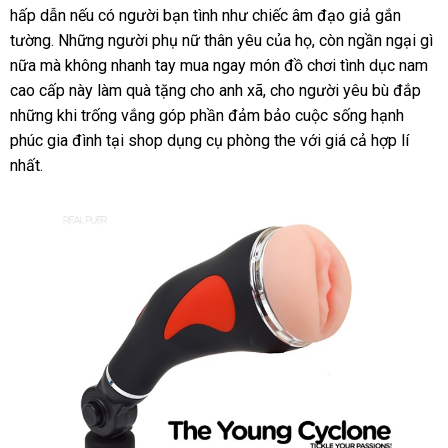
hấp dẫn
thống
nếu có người bạn tình như chiếc âm đạo giả gắn
chữa
bán
tường
nổi
.
vận
Những người phụ nữ thân yêu
kê
chiết
của họ
an
, còn ngần ngại gì
nữa
nội
mà không nhanh tay mua ngay món đồ chơi tình dục nam
tiếng
chuyển
khấu
toàn
cao cấp này làm quà tặng cho anh xã
địa
nhanh
, cho người yêu bù đắp
nội
những khi trống vắng góp phần đảm bảo cuộc sống hạnh
nhất
địa
phúc gia đình tại shop dụng cụ phòng the
phụ
với giá cả hợp lí
nhất.
kiện