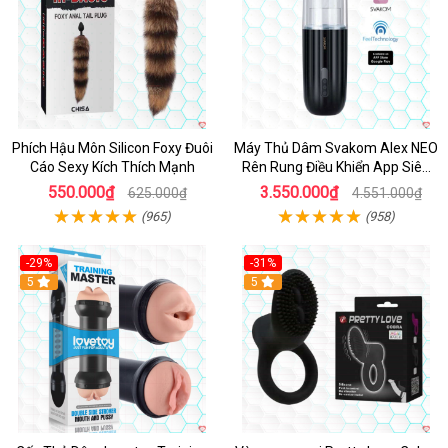
Phích Hậu Môn Silicon Foxy Đuôi
Máy Thủ Dâm Svakom Alex NEO
Cáo Sexy Kích Thích Mạnh
Rên Rung Điều Khiển App Siêu
Phê
550.000₫
3.550.000₫
625.000₫
4.551.000₫
(965)
(958)
-29%
-31%
Hot
5
5