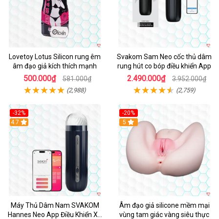
Lovetoy Lotus Silicon rung êm
Svakom Sam Neo cốc thủ dâm
âm đạo giả kích thích mạnh
rung hút co bóp điều khiển App
500.000₫
2.490.000₫
581.000₫
3.952.000₫
(2,988)
(2,759)
-32%
-20%
Hot
4.7
Hot
5
Máy Thủ Dâm Nam SVAKOM
Âm đạo giả silicone mềm mại
Hannes Neo App Điều Khiển Xa
vùng tam giác vàng siêu thực