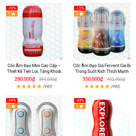
-29%
-13%
5
Hot
5
Cốc Âm Đạo Mini Cao Cấp –
Cốc Âm Đạo Giả Fervent Gai Bi
Thiết Kế Tiện Lợi, Tăng Khoái
Trong Suốt Kích Thích Mạnh
Cảm
280.000₫
350.000₫
394.000₫
402.000₫
(940)
(940)
-39%
-44%
Hot
5
Hot
5