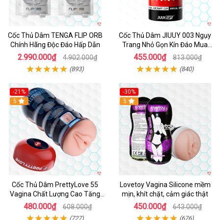
Cốc Thủ Dâm TENGA FLIP ORB
Cốc Thủ Dâm JIUUY 003 Ngụy
Chính Hãng Độc Đáo Hấp Dẫn
Trang Nhỏ Gọn Kín Đáo Mua
Ngay
2.990.000₫
455.000₫
4.902.000₫
813.000₫
(893)
(840)
-21%
-30%
Hot
5
Hot
5
Cốc Thủ Dâm PrettyLove 55
Lovetoy Vagina Silicone mềm
Vagina Chất Lượng Cao Tăng
mịn, khít chặt, cảm giác thật
Khoái Cảm
480.000₫
450.000₫
608.000₫
643.000₫
(727)
(676)