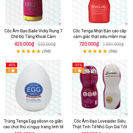
Cốc Âm Đạo Baile Vicky Rung 7
Cốc Tenga Nhật Bản cao cấp
Chế Độ Tăng Khoái Cảm
cảm giác thật siêu mềm mại
420.000₫
720.000₫
532.000₫
1.091.000₫
(398)
(396)
-45%
-35%
Hot
5
5
Trứng Tenga Egg silicon co giãn
Cốc Âm Đạo Loveaider Siêu
cao chơi thú vị ngụy trang tinh tế
Thật Tinh Tế Nhỏ Gọn Giá Tốt