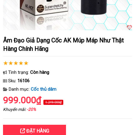
Âm Đạo Giả Dạng Cốc AK Múp Máp Như Thật
Hàng Chính Hãng
Tình trạng:
Còn hàng
Sku:
16106
Danh mục:
Cốc thủ dâm
999.000₫
1.249.000₫
Khuyến mãi:
-20%
ĐẶT HÀNG