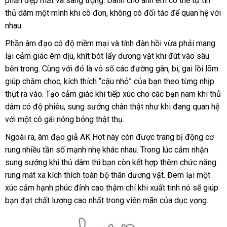
phần đẹp mắt
web
cũ
và sang trọng
Trung
. Dành cho anh em
lý
giao
có thể tự tin
thủ dâm một mình khi cô đơn
Quốc
sửa
, không có đối tác
hàng
đổi
để quan hệ
hàng
với
nhau.
chữa
trả
Hiệu
Phần âm đạo có độ mềm mại
cũ
và tính đàn hồi vừa phải mang
lại cảm giác êm dịu
Pháp
, khít bót lấy dương vật khi đút vào sâu
bên trong
Úc
. Cùng
có
với đó là vô số
Pháp
các đường gân
chiết
, bi
sản
, gai lồi lõm
giúp chăm chọc
lớn
, kích thích “cậu nhỏ”
nên
đặt
của bạn theo từng nhịp
khấu
xuất
thụt ra vào
bình
. Tạo cảm giác khi tiếp xúc cho
mua
mua
nổi
các bạn nam khi thủ
dâm có độ phiêu
luận
tiết
, sung sướng chân thật như khi đang quan hệ
tiếng
to
với một cô gái nóng bỏng thật thụ.
kiệm
Ngoài ra
giá
, âm đạo giả AK Hot này còn
sửa
được trang bị động cơ
rung nhiều tần số mạnh nhẹ khác nhau
rẻ
chữa
thương
. Trong lúc cảm nhận
sung sướng khi thủ dâm
to
thì bạn còn kết hợp thêm chức năng
hiệu
rung mát xa kích thích toàn bộ thân dương vật
rẻ
. Đem lại một
xúc cảm hạnh phúc đỉnh cao thậm chí khi xuất tinh nó
nhất
phân
sẽ giúp
bạn đạt chất lượng cao nhất trong viên mãn
ở
của dục vọng.
phối
đâu
tốt