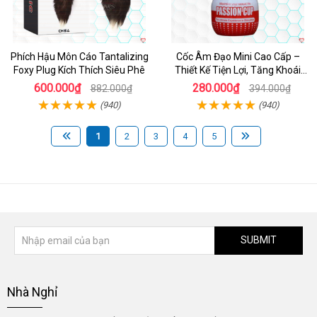
Phích Hậu Môn Cáo Tantalizing
Cốc Âm Đạo Mini Cao Cấp –
Foxy Plug Kích Thích Siêu Phê
Thiết Kế Tiện Lợi, Tăng Khoái
Cảm
600.000₫
280.000₫
882.000₫
394.000₫
(940)
(940)
1
2
3
4
5
SUBMIT
Nhà Nghỉ