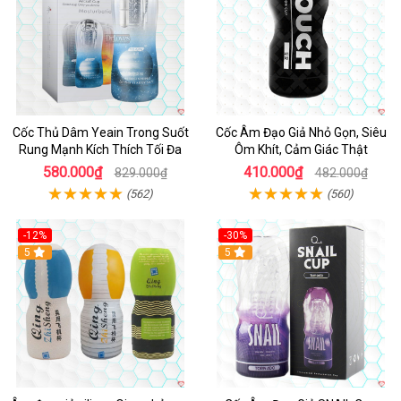
Cốc Thủ Dâm Yeain Trong Suốt
Cốc Âm Đạo Giả Nhỏ Gọn, Siêu
Rung Mạnh Kích Thích Tối Đa
Ôm Khít, Cảm Giác Thật
580.000₫
410.000₫
829.000₫
482.000₫
(562)
(560)
-12%
-30%
5
5