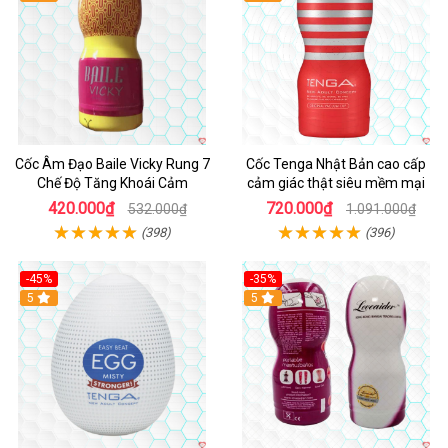
Cốc Âm Đạo Baile Vicky Rung 7
Cốc Tenga Nhật Bản cao cấp
Chế Độ Tăng Khoái Cảm
cảm giác thật siêu mềm mại
420.000₫
720.000₫
532.000₫
1.091.000₫
(398)
(396)
-45%
-35%
Hot
5
5