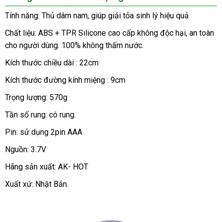
đạo
giả
Tính năng: Thủ dâm nam
qua
, giúp giải tỏa sinh lý hiệu quả
dạng
app
Chất liệu: ABS + TPR Silicone cao cấp không độc hại
siêu
, an toàn
cốc
AK
cho người dùng
shop
. 100% không thấm nước.
thị
Hot
Kích thước chiều dài : 22cm
AD49A
dành
Kích thước đường kính miệng : 9cm
cho
Trọng lượng: 570g
giá
những
rẻ
anh
Tần số rung: có rung.
chàng
Pin: sử dụng 2pin AAA
độc
thân
Nguồn: 3.7V
khát
tình
Hãng sản xuất: AK- HOT
hay
Xuất xứ: Nhật Bản.
không
có
người
yêu