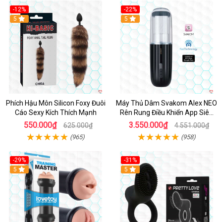
-12%
-22%
Hot
5
5
Phích Hậu Môn Silicon Foxy Đuôi
Máy Thủ Dâm Svakom Alex NEO
Cáo Sexy Kích Thích Mạnh
Rên Rung Điều Khiển App Siêu
Phê
550.000₫
3.550.000₫
625.000₫
4.551.000₫
(965)
(958)
-29%
-31%
Hot
5
5