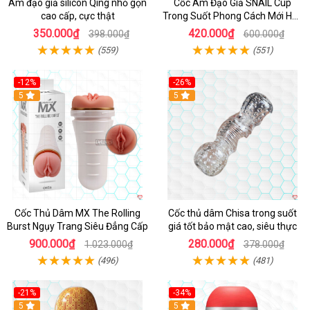
Âm đạo giả silicon Qing nhỏ gọn
Cốc Âm Đạo Giả SNAIL Cup
cao cấp, cực thật
Trong Suốt Phong Cách Mới Hấp
Dẫn
350.000₫
420.000₫
398.000₫
600.000₫
(559)
(551)
-12%
-26%
Hot
5
Hot
5
Cốc Thủ Dâm MX The Rolling
Cốc thủ dâm Chisa trong suốt
Burst Ngụy Trang Siêu Đẳng Cấp
giá tốt bảo mật cao, siêu thực
900.000₫
280.000₫
1.023.000₫
378.000₫
(496)
(481)
-21%
-34%
5
5