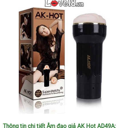
Âm
Thông tin chi tiết Âm đạo giả AK Hot AD49A: