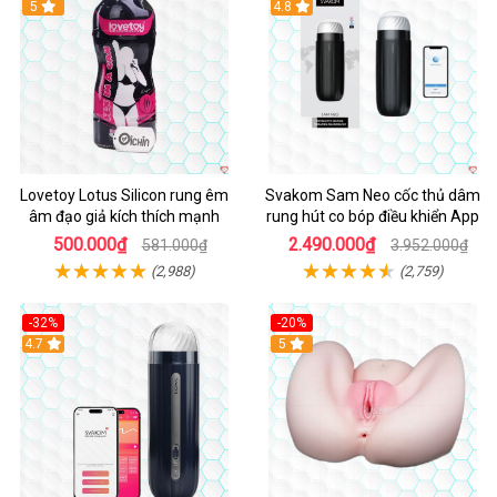
Hot
5
4.8
Lovetoy Lotus Silicon rung êm
Svakom Sam Neo cốc thủ dâm
âm đạo giả kích thích mạnh
rung hút co bóp điều khiển App
500.000₫
2.490.000₫
581.000₫
3.952.000₫
(2,988)
(2,759)
-32%
-20%
Hot
4.7
Hot
5