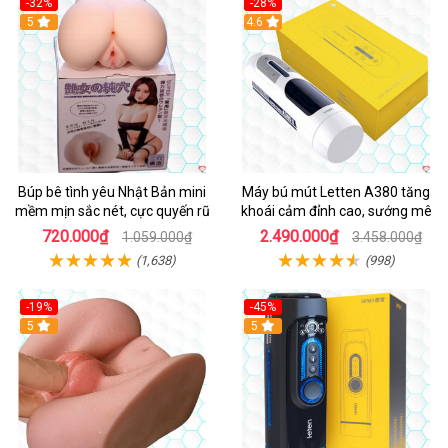
-32%
-28%
Hot
5
Hot
4.6
Búp bê tình yêu Nhật Bản mini
Máy bú mút Letten A380 tăng
mềm mịn sắc nét, cực quyến rũ
khoái cảm đỉnh cao, sướng mê
720.000₫
2.490.000₫
1.059.000₫
3.458.000₫
(1,638)
(998)
-19%
-45%
Hot
5
Hot
5