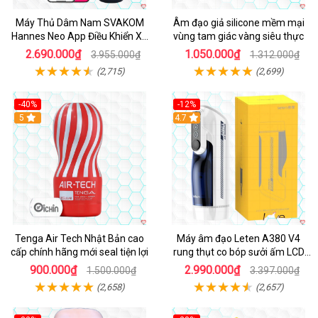
Máy Thủ Dâm Nam SVAKOM
Âm đạo giả silicone mềm mại
Hannes Neo App Điều Khiển Xa
vùng tam giác vàng siêu thực
Cao Cấp
2.690.000₫
1.050.000₫
3.955.000₫
1.312.000₫
(2,715)
(2,699)
-40%
-12%
Hot
5
Hot
4.7
Tenga Air Tech Nhật Bản cao
Máy âm đạo Leten A380 V4
cấp chính hãng mới seal tiện lợi
rung thụt co bóp sưởi ấm LCD
đẹp
900.000₫
2.990.000₫
1.500.000₫
3.397.000₫
(2,658)
(2,657)