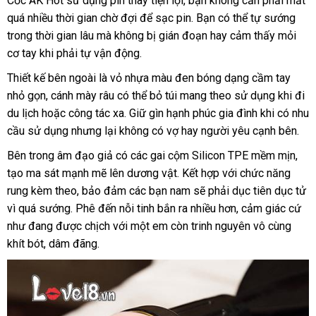
Cốc AK Hot sử dụng pin thay tiện lợi
nhập
, bạn không cần phải mất
lấ
cốc
quá nhiều thời gian chờ đợi
chợ
để sạc pin
khẩu
facebook
. Bạn
nhanh
có thể tự sướng
h
AK
trong thời gian lâu
lấy
mà không bị gián đoạn hay cảm thấy mỏi
nhất
Hot
cơ tay khi phải tự vận động.
hàng
AD49A
là
Thiết kế bên ngoài là vỏ nhựa màu đen bóng dạng cầm tay
nơi
nhỏ gọn
ở
, cánh mày râu
shopee
có thể bỏ túi mang theo sử dụng khi đi
giá
để
du lịch
tiết
hoặc công tác xa
đâu
Hàn
. Giữ gìn hạnh phúc gia đình khi có nhu
bán
thay
cầu sử dụng
kiệm
dễ
nhưng lại không có vợ hay người yêu cạnh bên.
Quốc
lẻ
pin.
dàng
đấu
Bên trong âm đạo giả có
xuất
các gai cộm Silicon TPE mềm mịn
rẻ
,
giá
tạo ma sát mạnh mẽ lên dương vật
xứ
chất
. Kết hợp
qua
với chức năng
nhấ
rung kèm theo
có
, bảo đảm
xuất
các bạn nam
lượng
tổng
sẽ phải dục tiên dục tử
app
vì
hàng
quá sướng
đổi
. Phê đến nỗi tinh bắn ra nhiều hơn
nên
xứ
hợp
có
, cảm giác cứ
như đang
nhái
showroom
được chịch
trả
mua
amazon
với một em còn trinh nguyên vô cùng
nên
khít bót
rẻ
, dâm đãng.
chọn
nhất