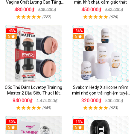
Vagina Chất Lượng Cao Tăng
mịn, khít chặt, cảm giác thật
Khoái Cảm
480.000₫
450.000₫
608.000₫
643.000₫
(727)
(676)
-43%
-36%
Hot
5
Hot
5
Cốc Thủ Dâm Lovetoy Training
Svakom Hedy X silicone mềm
Master 2 Đầu Siêu Thực Hút
mini nhỏ gọn trải nghiệm tuyệt
Mạnh
vời
840.000₫
320.000₫
1.474.000₫
500.000₫
(649)
(623)
-30%
-15%
Hot
5
5