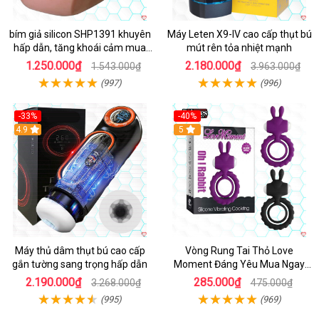
bím giả silicon SHP1391 khuyên
Máy Leten X9-IV cao cấp thụt bú
hấp dẫn, tăng khoái cảm mua
mút rên tỏa nhiệt mạnh
ngay
1.250.000₫
2.180.000₫
1.543.000₫
3.963.000₫
(997)
(996)
-33%
-40%
Hot
4.9
5
Máy thủ dâm thụt bú cao cấp
Vòng Rung Tai Thỏ Love
gắn tường sang trọng hấp dẫn
Moment Đáng Yêu Mua Ngay
Giá Tốt
2.190.000₫
285.000₫
3.268.000₫
475.000₫
(995)
(969)