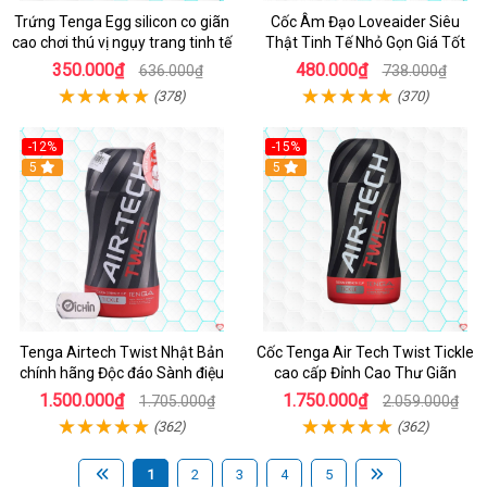
Trứng Tenga Egg silicon co giãn
Cốc Âm Đạo Loveaider Siêu
cao chơi thú vị ngụy trang tinh tế
Thật Tinh Tế Nhỏ Gọn Giá Tốt
350.000₫
480.000₫
636.000₫
738.000₫
(378)
(370)
-12%
-15%
Hot
5
Hot
5
Tenga Airtech Twist Nhật Bản
Cốc Tenga Air Tech Twist Tickle
chính hãng Độc đáo Sành điệu
cao cấp Đỉnh Cao Thư Giãn
1.500.000₫
1.750.000₫
1.705.000₫
2.059.000₫
(362)
(362)
1
2
3
4
5