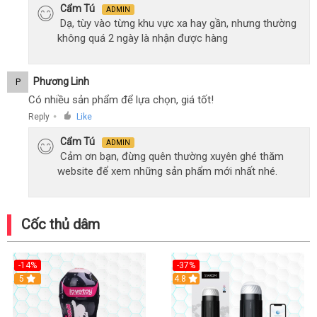
Cẩm Tú
ADMIN
Dạ, tùy vào từng khu vực xa hay gần, nhưng thường
không quá 2 ngày là nhận được hàng
Phương Linh
P
Có nhiều sản phẩm để lựa chọn, giá tốt!
Reply
Like
●
Cẩm Tú
ADMIN
Cảm ơn bạn, đừng quên thường xuyên ghé thăm
website để xem những sản phẩm mới nhất nhé.
Cốc thủ dâm
-14%
-37%
Hot
5
4.8