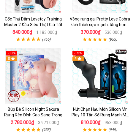
Cốc Thủ Dâm Lovetoy Training
Vòng rung gai Pretty Love Cobra
Master 2 Đầu Siêu Thật Giá Tốt
kích thích cực mạnh, tăng hưng
phấn
840.000₫
370.000₫
1.183.000₫
536.000₫
(955)
(953)
-30%
-15%
Hot
5
Hot
5
Búp Bê Silicon Night Sakura
Nút Chặn Hậu Môn Silicon Mr
Rung Rên Đỉnh Cao Sang Trọng
Play 10 Tần Số Rung Mạnh Mẽ
Kích Thích
2.780.000₫
810.000₫
3.971.000₫
953.000₫
(953)
(949)