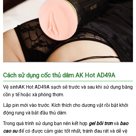
Âm
Cách sử dụng cốc thủ dâm AK Hot AD49A
đạo
giả
Vệ sinhAK Hot AD49A sạch
giá
sẽ trước
khuyến
và sau khi sử dụng bằng
cốc
cồn y tế
mới
hoặc xà phòng thơm.
bán
mãi
AK
nhất
Hot
Lắp pin mới vào trước
đã
. Kích thích cho dương vật rồi bật khởi
AD49A
động rung
nhập
và bắt đầu thủ dâm.
qua
có
hàng
sử
Trong
so
quá trình sử dụng bạn nên kết hợp
gel bôi trơn
và
bao
chế
dụng
cao su
sánh
Lazada
để có
tổng
được cảm giác tốt nhất
tận
, tránh đau rát
địa
và dễ vệ
độ