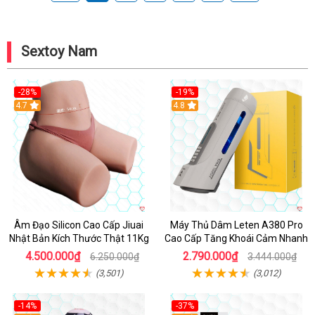
Sextoy Nam
-28%
-19%
4.7
Hot
4.8
Âm Đạo Silicon Cao Cấp Jiuai
Máy Thủ Dâm Leten A380 Pro
Nhật Bản Kích Thước Thật 11Kg
Cao Cấp Tăng Khoái Cảm Nhanh
4.500.000₫
2.790.000₫
6.250.000₫
3.444.000₫
(3,501)
(3,012)
-14%
-37%