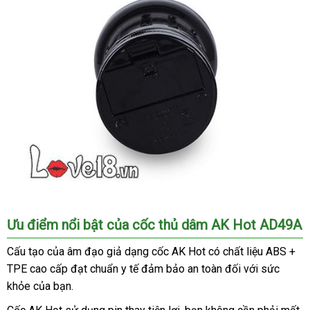
giảm
để
giá
quan
hệ.
Phần
Ưu điểm nổi bật
gần
của cốc thủ dâm AK Hot AD49A
đáy
nhất
sửa
của
Cấu tạo
trung
của âm đạo giả dạng cốc AK Hot có chất liệu ABS +
chữa
Âm
TPE cao cấp đạt chuẩn y tế đảm bảo an toàn đối
tâm
báo
với sức
đạo
khỏe
địa
của bạn.
giá
giả
chỉ
dạng