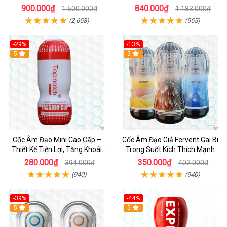
900.000₫
840.000₫
1.500.000₫
1.183.000₫
(2,658)
(955)
-29%
-13%
5
Hot
5
Cốc Âm Đạo Mini Cao Cấp –
Cốc Âm Đạo Giả Fervent Gai Bi
Thiết Kế Tiện Lợi, Tăng Khoái
Trong Suốt Kích Thích Mạnh
Cảm
280.000₫
350.000₫
394.000₫
402.000₫
(940)
(940)
-39%
-44%
Hot
5
Hot
5