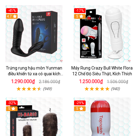
-41%
-17%
Hot
4.7
5
Trứng rung hậu môn Yunman
Máy Rung Crazy Bull White Flora
điều khiển từ xa có quai kích
12 Chế Độ Siêu Thật, Kích Thích
thích
1.290.000₫
1.250.000₫
2.186.000₫
1.506.000₫
(949)
(940)
-32%
-29%
Hot
5
5