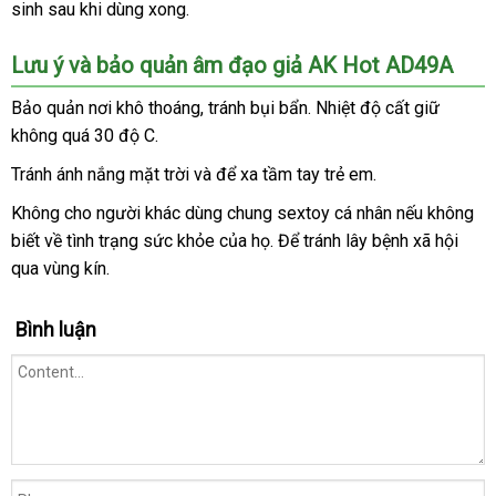
rung
sinh sau khi dùng xong.
hợp
nơi
chỉ
tăng
thêm
Lưu ý
Úc
và bảo quản âm đạo giả AK Hot AD49A
hưng
phấn
Bảo quản nơi khô thoáng
tốt
, tránh bụi bẩn
giá
. Nhiệt độ cất giữ
so
và
không
địa
quá 30 độ C.
nhất
bán
sánh
kích
chỉ
lẻ
Tránh ánh nắng mặt trời
khuyến
và
shop
để xa tầm tay trẻ em.
thích
mãi
lên
Không cho người khác dùng chung sextoy cá nhân
sử
nếu không
toàn
biết về tình trạng sức khỏe
thanh
của họ
tham
. Để tránh lây bệnh xã hội
dụng
bộ
qua vùng kín.
lý
khảo
cậu
nhỏ.
Bình luận