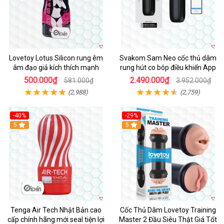
Lovetoy Lotus Silicon rung êm
Svakom Sam Neo cốc thủ dâm
âm đạo giả kích thích mạnh
rung hút co bóp điều khiển App
500.000₫
2.490.000₫
581.000₫
3.952.000₫
(2,988)
(2,759)
-40%
-29%
Hot
5
Hot
5
Tenga Air Tech Nhật Bản cao
Cốc Thủ Dâm Lovetoy Training
cấp chính hãng mới seal tiện lợi
Master 2 Đầu Siêu Thật Giá Tốt