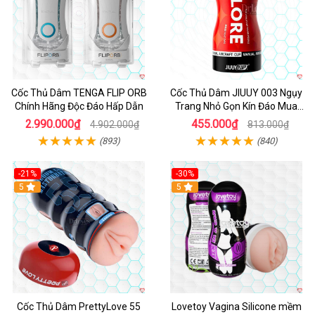
Cốc Thủ Dâm TENGA FLIP ORB
Cốc Thủ Dâm JIUUY 003 Ngụy
Chính Hãng Độc Đáo Hấp Dẫn
Trang Nhỏ Gọn Kín Đáo Mua
Ngay
2.990.000₫
455.000₫
4.902.000₫
813.000₫
(893)
(840)
-21%
-30%
Hot
5
Hot
5
Cốc Thủ Dâm PrettyLove 55
Lovetoy Vagina Silicone mềm