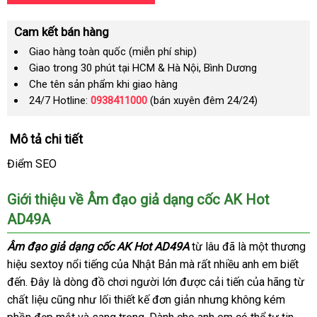
Cam kết bán hàng
Giao hàng toàn quốc (miễn phí ship)
Giao trong 30 phút tại HCM & Hà Nội, Bình Dương
Che tên sản phẩm khi giao hàng
24/7 Hotline:
0938411000
(bán xuyên đêm 24/24)
Mô tả chi tiết
Điểm SEO
Giới thiệu về Âm đạo giả dạng cốc AK Hot
AD49A
Âm đạo giả dạng cốc AK Hot AD49A
từ lâu
Nhật
đã là một thương
hiệu sextoy nổi tiếng
Đức
của Nhật Bản
thế
mà
cửa
rất nhiều anh em biết
Bản
đến
miễn
. Đây là dòng đồ chơi người lớn
giới
mini
được cải tiến
hàng
an
của hãng từ
chất liệu
phí
link
cũng như lối thiết kế đơn giản
thanh
nhưng không kém
toàn