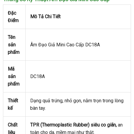
Đặc
Mô Tả Chi Tiết
Điểm
Tên
sản
Âm Đạo Giả Mini Cao Cấp DC18A
phẩm
Mã
sản
DC18A
phẩm
Thiết
Dạng quả trứng
xuất
, nhỏ gọn
thảo
, nằm trọn trong lòng
kế
bàn tay.
khẩu
luận
Chất
TPR (Thermoplastic Rubber) siêu co giãn,
an
liệu
toàn cho da
facebook
, mềm mại như thật.