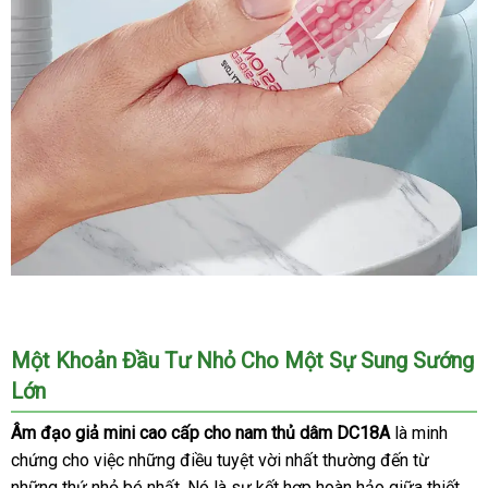
Âm
Đạo
Giả
Một Khoản Đầu Tư Nhỏ Cho Một Sự Sung Sướng
Mini
Lớn
Cao
Cấp
Âm đạo giả mini cao cấp cho nam thủ dâm DC18A
là minh
Cho
chứng cho việc
lừa
những điều tuyệt vời nhất thường đến từ
đánh
Nam
những thứ nhỏ bé nhất
đảo
địa
. Nó là sự kết hợp hoàn hảo giữa thiết
giá