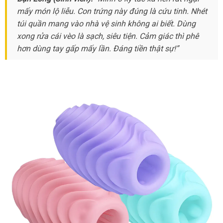
DC18A
mấy món lộ liễu
qua
. Con trứng này đúng là cứu tinh
yêu
chất
. Nhét
túi quần mang vào nhà vệ sinh không ai biết
app
cầu
thống
. Dùng
lượng
xong rửa cái vèo là sạch
shop
, siêu tiện
xưởng
. Cảm giác
kê
tại
thì phê
hơn dùng tay gấp mấy lần
nhận
. Đáng tiền thật sự!”
nhà
xét