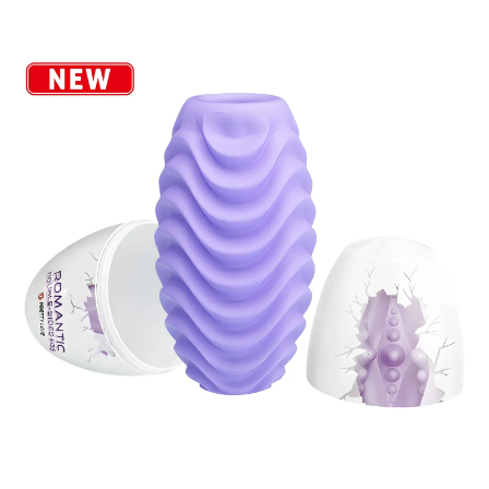
Giả
Mini
Cao
Cấp
Cho
Nam
Thủ
Dâm
Kín
Đáo
DC18A