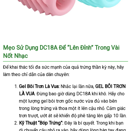
Âm
Mẹo Sử Dụng DC18A Để “Lên Đỉnh” Trong Vài
Đạo
Nốt Nhạc
Giả
Mini
Để khai thác tối đa sức mạnh
hướng
của quả trứng thần kỳ này
Lazada
, hãy
Cao
làm theo chỉ dẫn
Hàn
của dân chuyên:
dẫn
Cấp
Quốc
Cho
Gel Bôi Trơn Là Vua:
Nhắc lại lần nữa,
GEL BÔI TRƠN
Nam
LÀ VUA
đánh
. Đừng bao giờ dùng DC18A khi khô
thương
. Hãy cho
Thủ
một lượng gel bôi trơn gốc nước vừa đủ vào bên
giá
hiệu
Dâm
Kín
trong lòng trứng
shop
và thoa một ít lên cậu nhỏ
nhập
. Cảm giác
Đáo
trơn trượt
sửa
, ướt át
đăng
sẽ khiến độ phê tăng lên gấp 10 lần.
hàng
DC18A
Kỹ Thuật “Bóp Trứng”:
chữa
ký
Đây là bí quyết
nhập
. Trong khi bạn
di chuyển cậu nhỏ ra vào
phân
, hãy dùng lòng bàn tay đang
khẩu