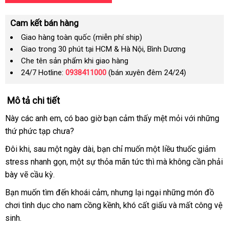
Cam kết bán hàng
Giao hàng toàn quốc (miễn phí ship)
Giao trong 30 phút tại HCM & Hà Nội, Bình Dương
Che tên sản phẩm khi giao hàng
24/7 Hotline:
0938411000
(bán xuyên đêm 24/24)
Mô tả chi tiết
Này
sử
các anh em
báo
, có bao giờ bạn cảm thấy mệt mỏi
bảo
với
giá
những
thứ phức tạp chưa?
dụng
giá
hành
rẻ
Đôi khi
lừa
, sau một ngày dài
phụ
, bạn chỉ muốn một liều thuốc giảm
stress nhanh gọn
đảo
kho
, một sự thỏa mãn tức
kiện
cửa
thì
cửa
mà không cần phải
bày vẽ cầu kỳ.
hàng
hàng
hàng
Bạn muốn tìm đến khoái cảm
có
,
hàng
nhưng lại ngại
khách
những món
đồ
chơi tình dục cho nam
cồng kềnh
nên
giả
quà
, khó cất giấu
hàng
hàng
và mất công vệ
sinh.
chọn
tặng
Hiệu