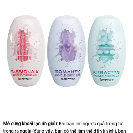
Mê cung khoái lạc ẩn giấu:
thanh
Khi bạn lộn ngược quả trứng từ
Âm
trong ra ngoài (đúng vậy
Đạo
mới
, bạn
toán
quà
có thể làm thế
khuyến
để vệ sinh)
chính
, bạn
đẹ