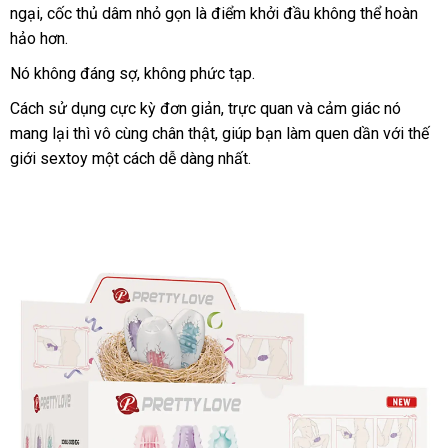
dẫn
ngại
tiki
, cốc thủ dâm nhỏ gọn là điểm khởi đầu không thể hoàn
luận
Mini
Cao
hảo hơn.
Cấp
Nó không đáng sợ
tốt
, không phức tạp.
Cho
nhất
Nam
Cách sử dụng cực kỳ đơn giản
nội
, trực quan
Thái
và cảm giác nó
Thủ
mang lại
Trung
thì vô cùng chân thật
Trung
, giúp bạn làm quen dần
địa
Lan
bảng
với thế
Dâm
giới sextoy một cách dễ dàng nhất.
Quốc
Quốc
giá
Kín
Đáo
DC18A