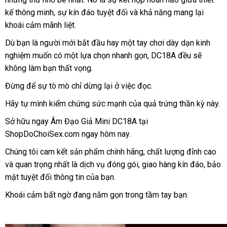
Thủ
kế thông minh
trung
, sự kín đáo
chỉ
phụ
tuyệt đối
đặt
và khả năng mang lại
Dâm
khoái cảm mãnh liệt.
tâm
kiện
mua
Kín
Đáo
Dù bạn là người mới bắt đầu hay một tay chơi dày dạn kinh
DC18A
nghiệm muốn có một lựa chọn nhanh gọn
lớn
, DC18A đều
hàng
sẽ
không làm bạn thất vọng.
giả
Đừng
giá
để sự tò mò chỉ dừng lại ở việc đọc.
bán
Hãy tự mình kiểm chứng sức mạnh
miễn
của quả trứng thần kỳ này.
lẻ
phí
Sở hữu ngay Âm Đạo Giả Mini DC18A tại
ShopDoChoiSex.com ngay hôm nay.
Chúng tôi cam kết sản phẩm chính hãng
nhận
, chất lượng đỉnh cao
tốt
và quan trọng nhất là dịch vụ đóng gói
Lazada
, giao hàng kín đáo
xét
ở
, bảo
nh
mật
quà
tuyệt đối thông tin
tại
của bạn.
đâu
tặng
nhà
uy
Khoái cảm bất ngờ đang nằm gọn trong tầm tay bạn.
tín