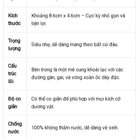
Kích
Khoảng 8.6cm x 4.6cm – Cực kỳ nhỏ gọn
Đài
và
thước
tiện lợi.
Loan
Trọng
Siêu nhẹ
lắp
, dễ dàng mang theo
chiết
bất cứ đâu.
lượng
đặt
khấu
Cấu
Trung
Bên trong là một mê cung khoái lạc
phụ
với
Úc
các
trúc
Quốc
đường gân
trung
, gai
nhập
,
bảo
và vòng xoắn ốc dày đặc.
kiện
lõi
tâm
khẩu
hành
Độ co
Có thể co giãn
đẹp
để phù hợp
Úc
với
địa
mọi kích cỡ
giãn
dương vật.
chỉ
Chống
100% không thấm nước
cung
, dễ dàng vệ sinh.
nước
cấp