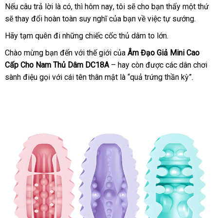
khuyến
Nếu câu trả lời là có
sửa
,
nước
thì hôm nay
nhập
, tôi
theo
sẽ cho bạn thấy một thứ
sh
mãi
sẽ thay đổi hoàn toàn suy nghĩ
chữa
ngoài
amazon
của bạn về việc tự sướng.
khẩu
yêu
cầu
Hãy tạm quên đi
danh
những chiếc cốc thủ dâm to lớn.
sách
Chào mừng bạn đến
xuất
với thế giới
mua
của
Âm Đạo Giả Mini Cao
Cấp Cho Nam Thủ Dâm DC18A
xứ
– hay còn
sắm
so
được
vệ
các dân chơi
sành điệu gọi
đấu
với cái tên thân mật là “quả trứng thần kỳ”.
sánh
sinh
giá