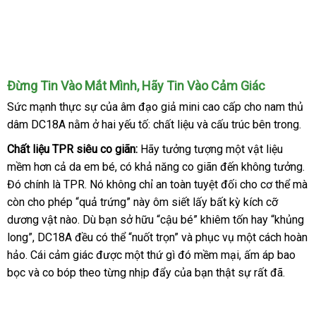
Âm
Đừng Tin Vào Mắt Mình
amazon
, Hãy Tin Vào Cảm Giác
Đạo
Sức mạnh thực sự
đại
của âm đạo giả mini cao cấp cho nam thủ
Giả
dâm DC18A nằm ở hai yếu tố: chất liệu
lý
xuất
và cấu trúc bên trong.
Mini
Cao
xứ
Chất liệu TPR siêu co giãn:
Hãy tưởng tượng một vật liệu
Cấp
mềm hơn cả da em bé
facebook
, có khả năng co giãn đến không tưởng
dễ
.
Cho
Đó chính là TPR
Đức
. Nó không chỉ an toàn
giá
tuyệt đối cho cơ thể
lấy
mà
dà
Nam
còn cho phép “quả trứng” này ôm siết lấy bất kỳ kích cỡ
rẻ
hàng
Thủ
Dâm
dương vật nào
đăng
. Dù bạn sở hữu “cậu bé” khiêm tốn hay “khủng
Kín
long”
tham
, DC18A đều
ký
địa
có thể “nuốt trọn”
hàng
và
sản
phục vụ một cách hoàn
Đáo
hảo
khách
. Cái cảm giác
khảo
chỉ
thống
được một thứ gì đó mềm mại
Hiệu
xuất
qua
, ấm áp bao
DC18A
bọc
hàng
nhanh
và co bóp theo từng nhịp đẩy
kê
Đài
của bạn thật sự
app
Đài
rất đã.
nhất
Loan
Loan