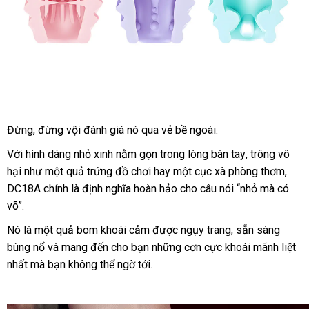
Đừng
nhập
, đừng vội đánh giá nó qua vẻ bề ngoài.
Âm
Đạo
hàng
Với hình dáng nhỏ xinh nằm gọn trong lòng bàn tay
đánh
, trông vô
Giả
hại như một quả trứng đồ chơi hay một cục xà phòng thơm
giá
tiết
,
Mini
DC18A chính là định nghĩa hoàn hảo cho câu nói “nhỏ
xuất
mà có
kiệm
Cao
võ”.
khẩu
Cấp
Cho
Nó là một quả bom khoái cảm
an
được ngụy trang
đặt
, sẵn sàng
Nam
bùng nổ
đắt
và mang đến cho bạn
có
những cơn cực khoái mãnh liệt
toàn
mua
Thủ
nhất
ở
mà bạn không thể ngờ tới.
nhất
nên
Dâm
đâu
chọn
Kín
Đáo
tốt