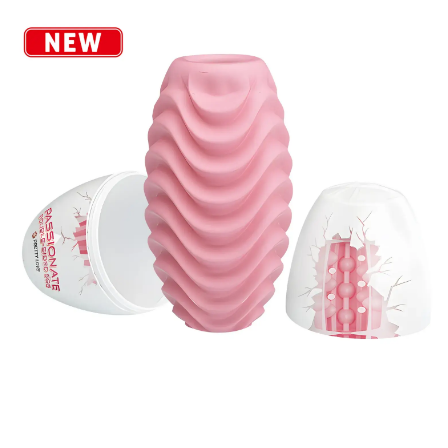
Đáo
DC18A
Âm
Đạo