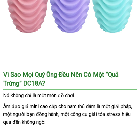
Âm
Vì Sao Mọi Quý Ông Đều Nên Có Một “Quả
Đạo
Trứng” DC18A?
Giả
Mini
Nó không chỉ là một món đồ chơi.
Cao
Cấp
Âm đạo giả mini cao cấp cho nam thủ dâm là một giải pháp
mới
,
Cho
một người bạn đồng hành
ăn
, một công cụ giải tỏa stress hiệu
nhấ
Nam
quả đến không ngờ.
trộm
Thủ
Dâm
Kín