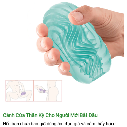
Âm
Cánh Cửa Thần Kỳ Cho Người Mới Bắt Đầu
Đạo
hướng
Nếu bạn chưa bao giờ dùng
âm đạo giả
bình
và cảm thấy hơi e
Giả