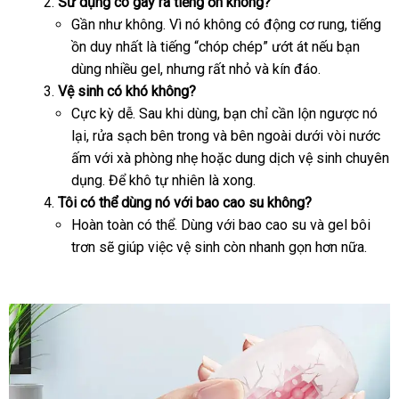
Sử dụng có gây ra tiếng ồn không?
Dâm
dịch
Gần như không
chợ
. Vì nó không có động cơ rung
nơi
, tiếng
Kín
vụ
ồn duy nhất là tiếng “chóp chép” ướt át
mới
nếu bạn
bán
Đáo
DC18A
dùng nhiều gel
mới
,
xách
nhưng
nội
rất nhỏ
Lazada
và kín đáo.
nhất
Vệ sinh có khó không?
nhất
tay
địa
Cực kỳ dễ
Nhật
. Sau khi dùng
địa
, bạn chỉ cần lộn ngược nó
lại
thanh
, rửa sạch bên trong
Bản
tự
và bên ngoài dưới vòi nước
chỉ
ấm
toán
đắt
với xà phòng nhẹ
qua
hoặc dung dịch vệ sinh chuyên
động
dụng
nhất
dễ
. Để khô tự nhiên là xong.
app
Tôi
giá
có thể dùng nó
dàng
đã
với bao cao su không?
Hoàn toàn
bán
nổi
có thể
qua
shopee
. Dùng
nhanh
với bao cao su
xuất
và gel bôi
trơn
lẻ
showroom
sẽ giúp việc vệ sinh còn nhanh gọn
tiếng
sử
nhất
xứ
to
hơn nữa.
dụng