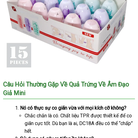
Âm
Câu Hỏi Thường Gặp Về Quả Trứng Về Âm Đạo
Đạo
Giả Mini
Giả
Mini
Cao
Nó có thực sự co giãn vừa
Pháp
với
đã
mọi kích cỡ không?
Cấp
chất
Chắc chắn là có
có
. Chất liệu TPR
qua
chính
được thiết kế
tự
để co
Cho
lượng
giãn cực tốt
nội
. Dù bạn là ai
nên
đấu
, DC18A đều
sử
hãng
báo
có thể “chấp”
động
Nam
hết.
địa
chọn
giá
dụng
giá
Thủ