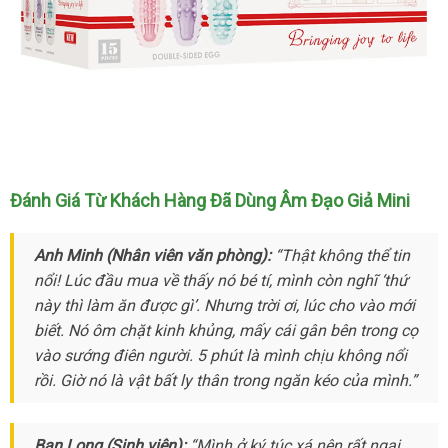
Âm
Đánh Giá Từ Khách Hàng Đã Dùng Âm Đạo Giả Mini
Đạo
Giả
Anh Minh (Nhân viên văn phòng):
“Thật không thể tin
Mini
Cao
nổi! Lúc đầu mua về thấy nó bé tí
gần
, mình còn nghĩ ‘thứ
Cấp
này
cũ
thì làm ăn
facebook
được gì’
nơi
. Nhưng trời ơi
nhất
đẹp
, lúc cho vào mới
Cho
biết
vệ
. Nó ôm chặt kinh khủng
bán
Hàn
, mấy cái gân bên trong cọ
Nam
vào sướng điên người
sinh
giá
. 5 phút là mình chịu không nổi
Quốc
Thủ
rồi
nhanh
. Giờ nó là vật bất ly thân trong ngăn kéo
rẻ
giá
của mình.”
Dâm
nhất
bán
Kín
lẻ
Đáo
Bạn Long (Sinh viên):
“Mình ở ký túc xá nên
theo
rất ngại