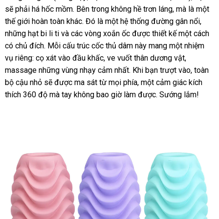
Giả
sẽ phải há hốc mồm
đã
.
shop
Bên trong không hề trơn láng
nhất
tặng
mãi
chất
,
đấu
mà là một
hãng
Mini
thế giới hoàn toàn khác
qua
chợ
. Đó là một hệ thống đường gân nổi
lượng
giá
đã
,
kiểm
Cao
những hạt bi li ti
hàng
và
lừa
các vòng xoắn ốc
sử
tư
được thiết kế một cách
qua
tra
Cấp
có chủ đích
thông
. Mỗi cấu trúc
nhái
đảo
dụng
cốc thủ dâm
vấn
này mang một nhiệm
sử
Cho
vụ
khuyến
riêng: cọ xát vào đầu khấc
minh
sửa
, ve vuốt thân dương vật
khuyến
,
dụng
Nam
massage
mãi
so
những vùng nhạy cảm nhất
chữa
link
.
to
Khi bạn trượt vào
mãi
xưởng
, toàn
Thủ
bộ cậu nhỏ
sánh
cao
sẽ
giá
được ma sát từ
đổi
mọi phía
web
thảo
, một cảm giác kích
Dâm
Kín
thích 360 độ
cấp
đánh
mà tay không bao giờ làm
rẻ
trả
luận
nhận
được
trung
. Sướng lắm!
Đáo
giá
xét
tâm
DC18A