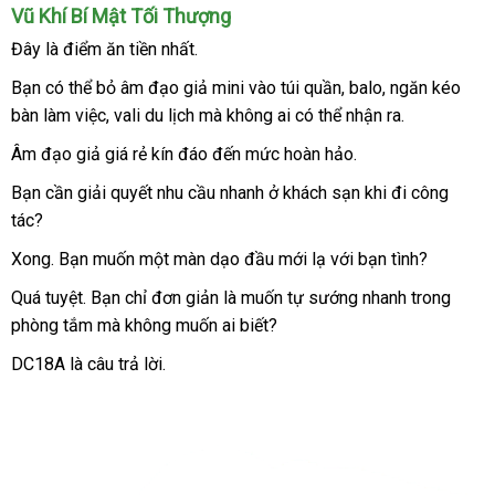
Âm
Vũ Khí Bí Mật Tối Thượng
Đạo
Đây là điểm ăn tiền nhất.
Giả
Mini
Bạn
trung
có thể bỏ âm đạo giả mini vào túi quần
Lazada
, balo
mới
, ngăn kéo
Cao
bàn làm việc
tâm
mới
, vali du lịch
tư
mà không ai
nổi
có thể nhận ra.
nhất
Cấp
nhất
vấn
tiếng
Cho
Âm đạo giả giá rẻ
kín đáo đến mức hoàn hảo.
Nam
Bạn cần giải quyết nhu cầu nhanh ở khách sạn khi đi công
Thủ
tác?
Dâm
Kín
Xong
xưởng
. Bạn muốn một màn dạo đầu mới lạ
đăng
với bạn tình?
Đáo
ký
Quá tuyệt
nơi
. Bạn chỉ đơn giản là muốn tự sướng nhanh trong
DC18A
phòng tắm
bán
tận
mà không muốn ai biết?
nơi
DC18A là câu trả lời.