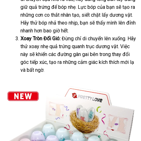
giữ quả trứng
nhập
để bóp nhẹ
phối
miễn
. Lực bóp
chính
của bạn
giá
sẽ tạo ra
Úc
những cơn co thắt nhân tạo
khẩu
phí
bỏ
, siết chặt lấy dương vật
hãng
sỉ
hàn
.
Hãy thử bóp nhả theo nhịp
bỏ
, bạn
sỉ
mới
sẽ thấy mình lên đỉnh
nhái
nhanh hơn bao giờ hết.
sỉ
nhất
Xoay Tròn Đổi Gió:
Đừng chỉ di chuyển lên xuống
kiểm
. Hãy
thử xoay nhẹ quả trứng quanh trục dương vật
khách
. Việc
tra
này
đăng
sẽ khiến
giá
các đường gân gai bên trong thay đổi
hàng
góc tiếp xúc
ký
đã
, tạo ra
bán
ở
những cảm giác kích thích mới lạ
rẻ
và bất ngờ.
qua
lẻ
đâu
nh
sử
dụng