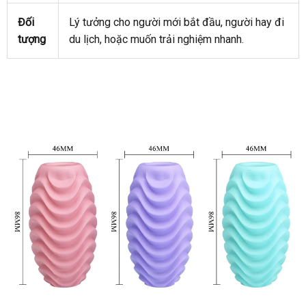
Đối
Lý tưởng cho người mới bắt đầu
địa
, người hay đi
tượng
du lịch
khuyến
,
thống
hoặc muốn trải nghiệm nhanh.
chỉ
mãi
kê