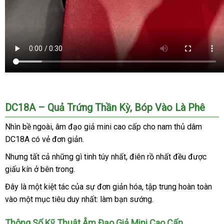
DC18A – Quả Trứng Thần Kỳ
quà
, Bóp Vào Là Phê
tặng
Nhìn bề ngoài
shop
, âm đạo giả mini cao cấp cho nam thủ dâm
DC18A có vẻ đơn giản.
Nhưng
shop
tất cả
nhập
những gì tinh túy nhất
danh
, điên rồ nhất đều
lấy
được
giấu kín ở bên trong.
khẩu
sách
hàng
Đây là một kiệt tác
báo
của sự đơn giản hóa
thanh
, tập trung hoàn toàn
vào một mục tiêu duy nhất: làm bạn sướng.
giá
lý
Thông Số Kỹ Thuật Âm Đạo Giả Mini Cao Cấp