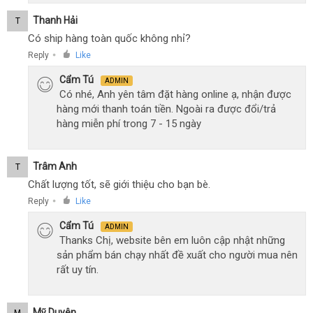
Thanh Hải
T
Có ship hàng toàn quốc không nhỉ?
Reply
Like
●
Cẩm Tú
ADMIN
Có nhé, Anh yên tâm đặt hàng online ạ, nhận được
hàng mới thanh toán tiền. Ngoài ra được đổi/trả
hàng miễn phí trong 7 - 15 ngày
Trâm Anh
T
Chất lượng tốt, sẽ giới thiệu cho bạn bè.
Reply
Like
●
Cẩm Tú
ADMIN
Thanks Chị, website bên em luôn cập nhật những
sản phẩm bán chạy nhất đề xuất cho người mua nên
rất uy tín.
Mỹ Duyên
M