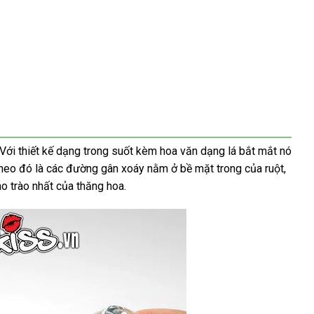
mới
 Với thiết kế dạng trong suốt kèm hoa văn dạng lá bắt mắt nó
theo đó là
hất
sản
các đường gân xoáy nằm ở bề mặt trong
chợ
của ruột
nước
,
ao trào nhất
xuất
Úc
của thăng hoa.
ngoài