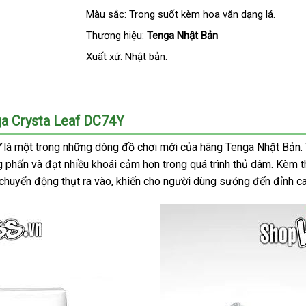
Màu sắc: Trong suốt kèm hoa văn dạng lá.
Thương hiệu:
Tenga Nhật Bản
Xuất xứ: Nhật bản.
ga Crysta Leaf DC74Y
Y
là một trong
hướng
những dòng đồ chơi mới
tiki
của hãng Tenga Nhật Bản
.
ng phấn
tận
và đạt nhiều khoái cảm hơn trong
dẫn
Đức
quá trình thủ dâm
báo
. Kèm 
n
chuyển động thụt ra vào
nơi
nhập
, khiến cho người dùng sướng đến đỉnh c
giá
khẩu