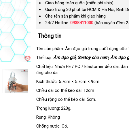
Giao hàng toàn quốc (miễn phí ship)
Giao trong 30 phút tại HCM & Hà Nội, Bình 
Che tên sản phẩm khi giao hàng
24/7 Hotline:
0938411000
(bán xuyên đêm 2
Thông tin
Tên sản phẩm: Âm đạo giả trong suốt dạng cốc 
Thể loại:
Âm đạo giả
dịch
, Sextoy cho nam
đổi
, Âm đạo gi
vụ
trả
Chất liệu: Nhựa PE / PC / Elastomer dẻo dai
lắp
, đàn
ứng cho da.
đặt
Kích thước: 5.7cm × 5.7cm × 9cm.
Chiều dài
link
có thể kéo dài: 12cm
web
Chiều rộng
Hàn
có thể kéo dài: 5cm.
Quốc
Trọng lượng: 220g.
Rung: Không
Chống nước: Có.