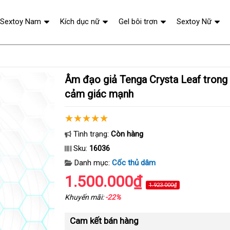
Sextoy Nam
Kích dục nữ
Gel bôi trơn
Sextoy Nữ
Âm đạo giả Tenga Crysta Leaf trong suốt chân thực
cảm giác mạnh
Tình trạng:
Còn hàng
Sku:
16036
Danh mục:
Cốc thủ dâm
1.500.000₫
1.923.000₫
Khuyến mãi:
-22%
Cam kết bán hàng