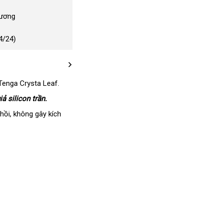
Dương
4/24)
Tenga Crysta Leaf.
ả silicon trần.
 hồi
tận
, không gây kích
nơi