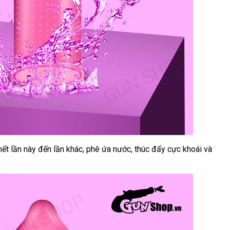
ết lần này đến lần khác
bình
, phê ứa nước
thống
, thúc đẩy cực khoái
hỗ
và
luận
kê
trợ