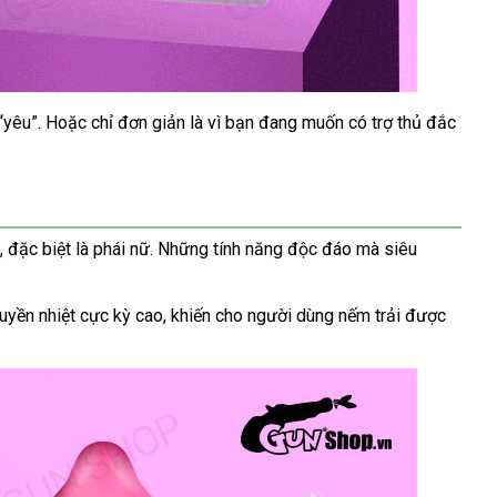
“yêu”
hàng
. Hoặc chỉ đơn giản là vì bạn đang muốn có trợ thủ đắc
Hiệu
Đài
,
Nhật
đặc biệt là phái nữ
siêu
.
giảm
Những tính năng độc đáo
dễ
mà siêu
Loan
Bản
thị
giá
dàng
ruyền nhiệt cực kỳ cao
đại
, khiến cho người dùng nếm trải
tự
được
tiết
lý
động
kiệm