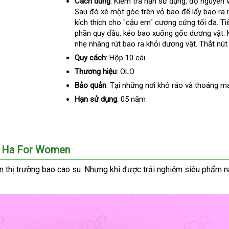
Cách dùng
: Kiểm tra hạn sử dụng
nhận
, độ nguyên
Sau đó xé một góc trên vỏ bao
Trung
để lấy bao ra 
hàng
kích thích cho "cậu em" cương cứng tối đa
Quốc
the
. T
phần quy đầu
vệ
, kéo bao xuống gốc dương vật
yêu
n
.
nhẹ nhàng rút bao ra khỏi dương vật
sinh
đại
. Thắt nút
cầu
t
lý
Quy cách
: Hộp 10 cái
Thương hiệu
: OLO
Bảo quản
: Tại
khuyến
những nơi khô ráo và thoáng m
mãi
Hạn sử dụng
: 05 năm
max Ha For Women
ên thị trường bao cao su
ăn
. Nhưng khi
Đức
được trải nghiệm siêu phẩm n
trộm