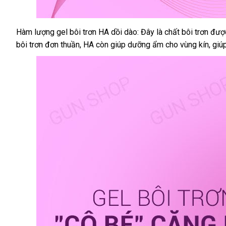
Hàm lượng gel bôi trơn HA dồi dào: Đây là chất bôi trơn
ở
được
Bao
bôi trơn đơn thuần
cao
hàng
, HA còn giúp dưỡng ẩm cho vùng kín
tận
, gi
đâu
su
nhái
nơi
tốt
OLO
0.01
Climax
Ha
For
Women
-
Siêu
mỏng
hỗ
,
trợ
dưỡng
ẩm
đăng
,
ký
gai
li