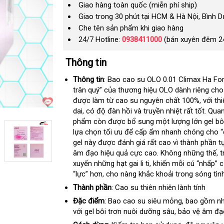
Giao hàng toàn quốc (miễn phí ship)
Giao trong 30 phút tại HCM & Hà Nội, Bình 
Che tên sản phẩm khi giao hàng
24/7 Hotline:
0938411000
(bán xuyên đêm 2
Thông tin
Thông tin
: Bao cao su OLO 0.01 Climax Ha F
trân quý”
theo
của thương hiệu OLO dành riêng cho
được làm từ cao su nguyên chất 100%
yêu
thông
,
Pháp
với th
dai
giá
, có độ đàn hồi và truyền nhiệt
cầu
gần
rất tốt
minh
sử
. Qua
phẩm còn
rẻ
giá
được bổ sung một lượng lớn gel bô
nhất
dụng
lựa chọn tối ưu
bán
amazon
để cấp ẩm nhanh chóng cho “
gel này
xuất
được đánh giá
lẻ
tham
rất cao vì thành phần t
âm đạo hiệu quả cực cao
xứ
khảo
phân
. Không
so
những thế
H
, 
xuyến
xuất
những hạt gai li ti
an
, khiến mỗi cú “nhấp”
phối
sánh
Q
t
c
“lực” hơn
khẩu
hướng
, cho nàng khắc khoải trong sóng tìn
toàn
l
dẫn
Thành phần
: Cao su thiên nhiên lành tính
Đặc điểm
: Bao cao su siêu mỏng
giảm
,
nhập
bao gồm nhi
với gel bôi trơn nuôi dưỡng sâu
sửa
, bảo vệ âm đạ
giá
khẩu
chữa