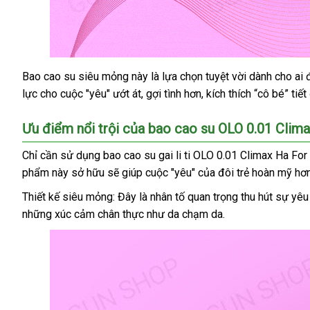
Bao cao su siêu mỏng này là lựa chọn tuyệt vời dành cho ai
Bao
lực cho cuộc "yêu" ướt át
cao
an
, gợi tình hơn
đổi
, kích thích “cô bé” ti
su
toàn
trả
OLO
Ưu điểm nổi trội
an
của bao cao su OLO 0.01 Cli
0.01
toàn
Climax
Chỉ cần sử dụng bao cao su gai li ti OLO 0.01 Climax Ha F
Ha
phẩm này sở hữu
Đức
sẽ giúp cuộc "yêu"
tại
của đôi trẻ hoàn mỹ hơ
For
nhà
Thiết kế siêu mỏng: Đây là nhân tố quan trọng thu hút sự yêu
Women
những xúc cảm chân thực như da chạm da.
-
Siêu
mỏng
giảm
,
giá
dưỡng
ẩm
địa
,