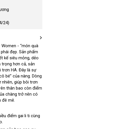
Dương
4/24)
or Women - “món quà
 phái đẹp
tận
. Sản phẩm
giá
iết kế siêu mỏng
nơi
quà
, dẻo
rẻ
n trọng hơn cả
sử
, sản
tặng
i trơn HA
facebook
. Đây là sự
dụng
cô bé”
mua
của nàng
tổng
. Dòng
ự nhiên
Úc
, giúp bôi trơn
sắm
hợp
àn
trên thân bao còn điểm
uốc
hảo
ủa chàng trở nên có
h đê mê.
uận
ều điểm gai li ti cùng
vệ
o.
sinh