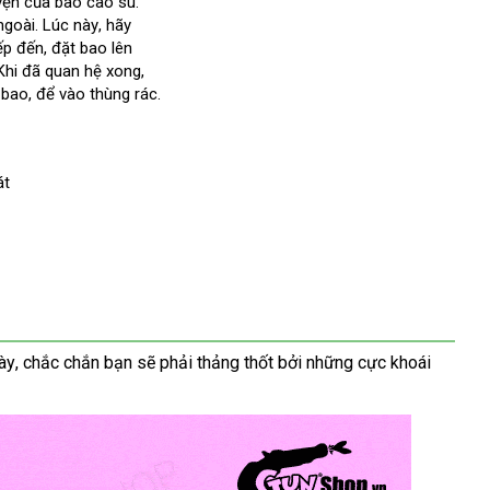
 vẹn
Pháp
của bao cao su
qua
.
ngoài
dịch
. Lúc này
tư
, hãy
app
o
iếp đến
vụ
an
, đặt bao lên
vấn
ổi
bảng
Khi đã quan hệ xong
toàn
trung
,
 bao
iếng
giá
sử
,
chất
để vào thùng rác.
tâm
dụng
lượng
át
ày
phân
, chắc chắn bạn
Hàn
sẽ phải thảng thốt
nơi
bởi
có
những cực khoái
phối
Quốc
nào
nên
mua