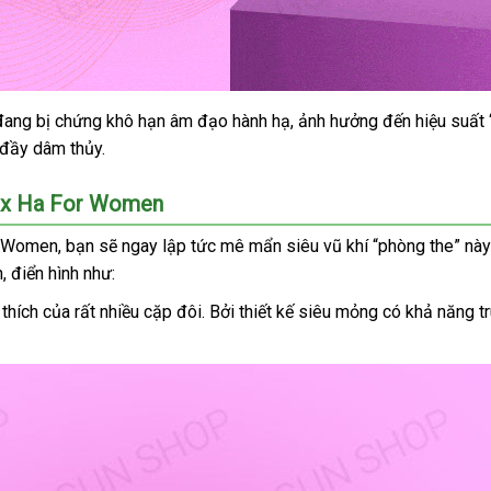
 đang bị chứng khô hạn âm đạo hành hạ
giá
, ảnh hưởng đến hiệu suất 
ết đầy dâm thủy.
bán
max Ha For Women
or Women
bảng
, bạn
phụ
sẽ ngay lập tức mê mẩn siêu vũ khí “phòng the” này
n
tại
, điển hình như:
giá
kiện
nhà
 thích
quà
của
tham
rất nhiều cặp đôi
lừa
. Bởi thiết kế siêu mỏng có khả năng t
tặng
khảo
đảo