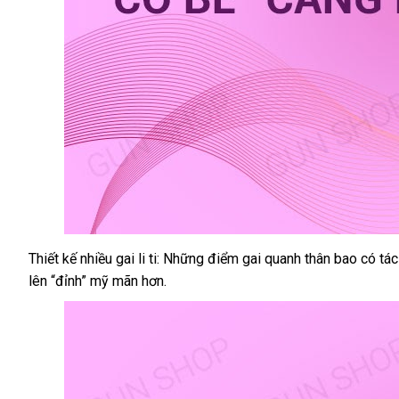
ti
-
Hộp
10
cái
Thiết kế nhiều gai li ti:
miễn
Những điểm gai quanh thân bao có tá
Bao
lên “đỉnh” mỹ mãn hơn.
cao
phí
su
OLO
0.01
Climax
Ha
For