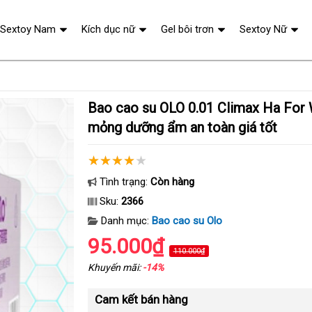
Sextoy Nam
Kích dục nữ
Gel bôi trơn
Sextoy Nữ
Bao cao su OLO 0.01 Climax Ha For Women siêu
mỏng dưỡng ẩm an toàn giá tốt
Tình trạng:
Còn hàng
Sku:
2366
Danh mục:
Bao cao su Olo
95.000₫
110.000₫
Khuyến mãi:
-14%
Cam kết bán hàng