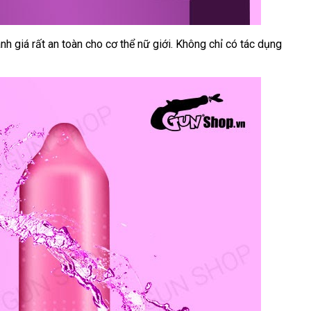
nh giá
nơi
rất an toàn cho cơ thể nữ giới
cũ
. Không chỉ có tác dụng
nào