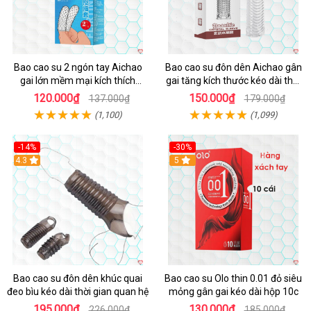
Bao cao su 2 ngón tay Aichao
Bao cao su đôn dên Aichao gân
gai lớn mềm mại kích thích
gai tăng kích thước kéo dài thời
thăng hoa
gian
120.000₫
150.000₫
137.000₫
179.000₫
(1,100)
(1,099)
-14%
-30%
4.3
5
Bao cao su đôn dên khúc quai
Bao cao su Olo thin 0.01 đỏ siêu
đeo bìu kéo dài thời gian quan hệ
mỏng gân gai kéo dài hộp 10c
195.000₫
130.000₫
226.000₫
185.000₫