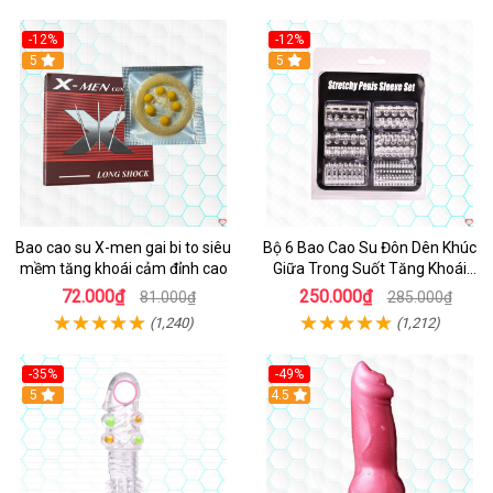
-12%
-12%
Hot
5
5
Bao cao su X-men gai bi to siêu
Bộ 6 Bao Cao Su Đôn Dên Khúc
mềm tăng khoái cảm đỉnh cao
Giữa Trong Suốt Tăng Khoái
Cảm
72.000₫
250.000₫
81.000₫
285.000₫
(1,240)
(1,212)
-35%
-49%
Hot
5
4.5