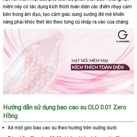
cái
su
mềm này có tác dụng kích thích toàn diện
thảo
các điểm nhạy cảm
Lan
chỉ
OLO
bên trong âm đạo
bỏ
, tạo cảm giác sung sướng đê mê khiến
luận
0.01
nàng phải khóc thét lên theo từng cú nhấp ra vào
sỉ
giao
của chàng.
Zero
hàng
Hồng
-
Siêu
mỏng
thanh
,
toán
có
hạt
Nhật
,
Bản
nhiều
gel
bôi
Bao
Hướng dẫn sử dụng bao cao su OLO 0.01 Zero
trơn
cao
-
Hồng
su
Hộp
OLO
10
Xé một góc bao cao su theo hướng trên xuống dưới.
0.01
cái