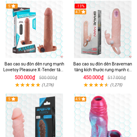
Hot
5
-13%
Hot
4.7
Bao cao su đôn dên rung mạnh
Bao cao su đôn dên Braveman
Lovetoy Pleasure X-Tender tăng
tăng kích thước rung mạnh có
kích cỡ, siêu sướng
quai đeo hấp dẫn
500.000₫
450.000₫
500.000₫
517.000₫
(1,276)
(1,275)
5
4.9