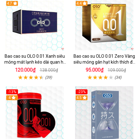
Hot
4.7
Hot
4.4
Bao cao su OLO 0.01 Xanh siêu
Bao cao su OLO 0.01 Zero Vàng
mỏng mát lạnh kéo dài quan hệ
siêu mỏng gân hạt kích thích đê
an toàn
mê hộp 10
120.000₫
95.000₫
138.000₫
109.000₫
(39)
(34)
-13%
-23%
Hot
4
Hot
4.5