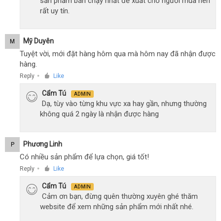
sản phẩm bán chạy nhất đề xuất cho người mua nên
rất uy tín.
Mỹ Duyên
M
Tuyệt vời, mới đặt hàng hôm qua mà hôm nay đã nhận được
hàng.
Reply
Like
●
Cẩm Tú
ADMIN
Dạ, tùy vào từng khu vực xa hay gần, nhưng thường
không quá 2 ngày là nhận được hàng
Phương Linh
P
Có nhiều sản phẩm để lựa chọn, giá tốt!
Reply
Like
●
Cẩm Tú
ADMIN
Cảm ơn bạn, đừng quên thường xuyên ghé thăm
website để xem những sản phẩm mới nhất nhé.