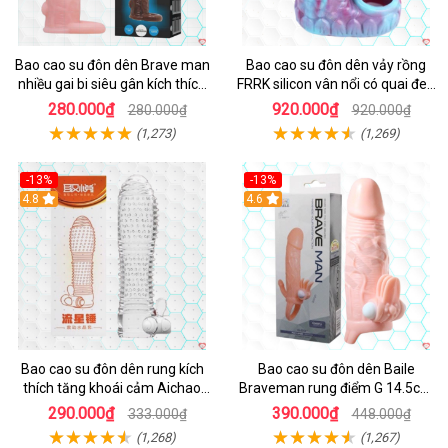
Bao cao su đôn dên Brave man
Bao cao su đôn dên vảy rồng
nhiều gai bi siêu gân kích thích
FRRK silicon vân nổi có quai đeo
cực mạnh
bìu tăng khoái cảm
280.000₫
920.000₫
280.000₫
920.000₫
(1,273)
(1,269)
-13%
-13%
Hot
4.8
4.6
Bao cao su đôn dên rung kích
Bao cao su đôn dên Baile
thích tăng khoái cảm Aichao
Braveman rung điểm G 14.5cm
Cam
kích thích
290.000₫
390.000₫
333.000₫
448.000₫
(1,268)
(1,267)