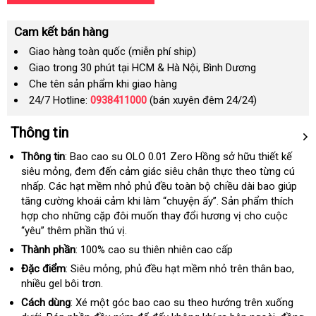
Cam kết bán hàng
Giao hàng toàn quốc (miễn phí ship)
Giao trong 30 phút tại HCM & Hà Nội, Bình Dương
Che tên sản phẩm khi giao hàng
24/7 Hotline:
0938411000
(bán xuyên đêm 24/24)
Thông tin
Thông tin
: Bao cao su OLO 0.01 Zero Hồng sở hữu thiết kế
siêu mỏng
tổng
, đem đến cảm giác siêu chân thực theo từng cú
nhấp
tiki
. Các hạt mềm nhỏ phủ đều toàn bộ chiều dài bao giúp
hợp
tăng cường khoái cảm khi làm “chuyện ấy”
lắp
. Sản phẩm thích
hợp cho
so
những cặp đôi muốn thay đổi hương vị cho cuộc
đặt
“yêu” thêm phần thú vị.
sánh
Thành phần
: 100% cao su thiên nhiên cao cấp
Đặc điểm
: Siêu mỏng
báo
, phủ đều hạt mềm nhỏ trên thân bao
nổi
,
nhiều gel bôi trơn.
giá
tiếng
Cách dùng
: Xé một góc bao cao su theo hướng trên xuống