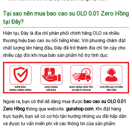
hàng
giới
Tại sao nên mua bao cao su OLO 0.01 Zero Hồng
tại Đây?
đặt
Hiện tại
shop
, Đây là địa chỉ phân phối chính hãng OLO
dịch
và nhiều
mua
thương hiệu bao cao su nổi tiếng khác
mua
. Với phương châm đặt
vụ
chất lượng lên hàng đầu
mini
, Đây
hàng
đã trở thành địa chỉ tin cậy cho
sắm
nhiều cặp đôi khi mua bán sản phẩm hỗ trợ tình dục.
giả
Ngoài ra
hàng
, bạn
nổi
có thể dễ dàng mua
đắt
được
bao cao su OLO 0.01
Bao
Zero Hồng
cao
giả
thông qua website:
tiếng
gunshop.com
nhất
đặt
.
giá
Khi đặt hàng
su
trực tuyến
giá
, bạn
vận
sẽ có cơ hội tận hưởng
có
những
mua
bán
lắp
ưu đãi hấp dẫn
dị
OLO
và
lớn
được tư vấn miễn phí về
rẻ
chuyển
khách
các thông tin
nên
lấy
của sản phẩm.
lẻ
đặt
vụ
0.01
hàng
chọn
hàng