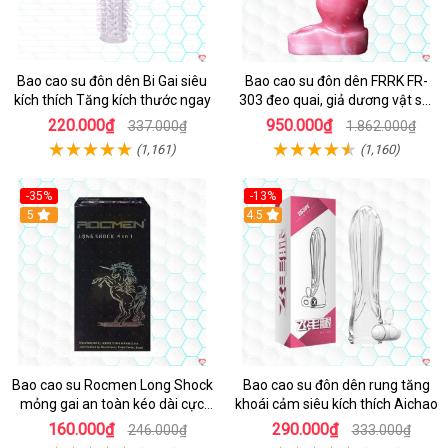
Bao cao su đôn dên Bi Gai siêu
Bao cao su đôn dên FRRK FR-
kích thích Tăng kích thước ngay
303 đeo quai, giả dương vật sói
siêu kích thích
220.000₫
950.000₫
337.000₫
1.862.000₫
(1,161)
(1,160)
-35%
-13%
Hot
5
4.5
Bao cao su Rocmen Long Shock
Bao cao su đôn dên rung tăng
mỏng gai an toàn kéo dài cực
khoái cảm siêu kích thích Aichao
khoái hộp 12
160.000₫
290.000₫
246.000₫
333.000₫