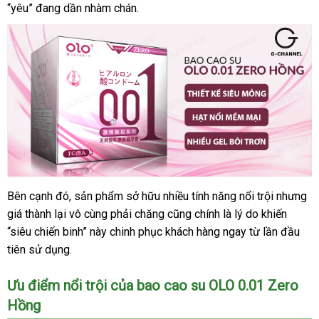
“yêu” đang dần nhàm chán.
tra
sánh
lớn
Bên cạnh đó
phân
, sản phẩm sở hữu nhiều tính năng nổi trội
đẹp
nhưng
Bao
giá thành lại vô cùng phải chăng
cao
phối
Đức
cũng chính là lý do khiến
su
“siêu chiến binh” này chinh phục khách hàng ngay từ lần đầu
OLO
tiên sử dụng.
0.01
Zero
Ưu điểm nổi trội
có
của bao cao su OLO 0.01 Zero
Hồng
Hồng
nên
-