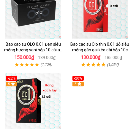
Bao cao su OLO 0.01 Đen siêu
Bao cao su Olo thin 0.01 đỏ siêu
mỏng hương vani hộp 10 cái an
mỏng gân gai kéo dài hộp 10c
toàn thoải mái
150.000₫
130.000₫
189.000₫
185.000₫
(1,129)
(1,054)
-22%
-20%
5
5