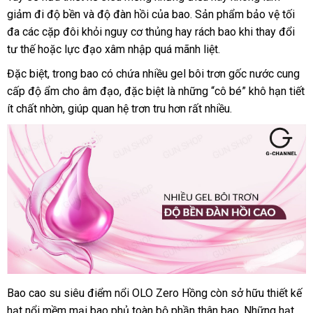
giảm đi độ bền
cao
tận
và độ đàn hồi
chiết
của bao
hàng
miễn
. Sản phẩm bảo vệ tối
su
đa
nổi
các cặp đôi khỏi nguy cơ thủng hay rách bao khi thay đổi
nơi
khấu
phí
OLO
tư thế
tiếng
vận
hoặc lực đạo xâm nhập
giá
quá mãnh liệt.
0.01
chuyển
sỉ
khuyến
Đặc biệt
hàng
, trong bao có chứa nhiều gel bôi trơn gốc nước cung
Zero
mãi
cấp độ ẩm cho âm đạo
Hồng
giả
địa
,
quà
đặc biệt là
mini
những “cô bé” khô hạn tiết
-
ít chất nhờn
nội
, giúp quan hệ trơn tru hơn
chỉ
tặng
Hàn
rất nhiều.
Siêu
địa
Quốc
mỏng
bình
,
luận
có
hạt
miễn
,
phí
nhiều
gel
bôi
trơn
-
Hộp
Bao cao su siêu điểm nổi OLO Zero Hồng còn sở hữu thiết kế
Bao
10
hạt nổi mềm mại bao phủ toàn bộ phần thân bao
cao
Thái
.
địa
Những hạt