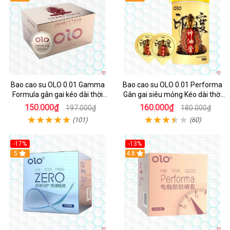
Bao cao su OLO 0.01 Gamma
Bao cao su OLO 0.01 Performa
Formula gân gai kéo dài thời
Gân gai siêu mỏng Kéo dài thời
gian hộp 10
gian An toàn
150.000₫
160.000₫
197.000₫
180.000₫
(101)
(60)
-17%
-13%
Hot
5
Hot
4.8