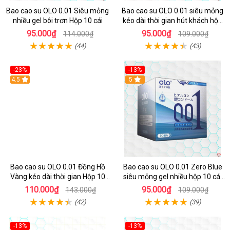
Bao cao su OLO 0.01 Siêu mỏng
Bao cao su OLO 0.01 siêu mỏng
nhiều gel bôi trơn Hộp 10 cái
kéo dài thời gian hút khách hộp
10
95.000₫
95.000₫
114.000₫
109.000₫
(44)
(43)
-23%
-13%
Hot
4.5
Hot
5
Bao cao su OLO 0.01 Đồng Hồ
Bao cao su OLO 0.01 Zero Blue
Vàng kéo dài thời gian Hộp 10
siêu mỏng gel nhiều hộp 10 cái
cái bán chạy
giá tốt
110.000₫
95.000₫
143.000₫
109.000₫
(42)
(39)
-13%
-13%