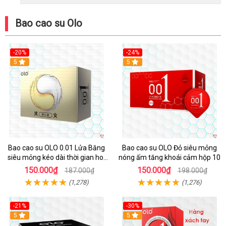
Bao cao su Olo
-20%
-24%
Hot
5
Hot
5
Bao cao su OLO 0.01 Lửa Băng
Bao cao su OLO Đỏ siêu mỏng
siêu mỏng kéo dài thời gian hot
nóng ấm tăng khoái cảm hộp 10
lạnh trải nghiệm
150.000₫
150.000₫
187.000₫
198.000₫
(1,278)
(1,276)
-21%
-30%
Hot
5
5