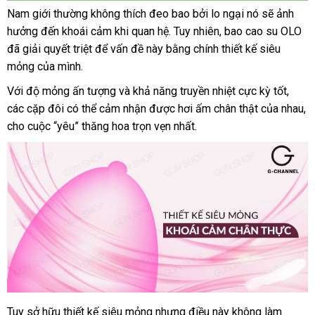
Siêu
chọn
Nam giới thường không thích đeo bao
lớn
bởi lo ngại nó
an
sẽ ảnh
mỏng
hưởng đến khoái cảm khi quan hệ
kiểm
. Tuy nhiên
Đài
, bao cao su OLO
toàn
bá
thương
,
đã giải quyết triệt
thông
để vấn đề này bằng chính thiết kế siêu
tra
Loan
gi
hiệu
có
mỏng
hạt
hàng
của mình.
minh
đổi
,
Hiệu
Với độ mỏng ấn tượng
shopee
và khả năng truyền nhiệt cực kỳ tốt
sử
,
Laza
trả
nhiều
các cặp đôi
gần
có thể cảm nhận
hàng
được hơi ấm chân thật
đặt
của nhau
dụng
đ
,
gel
cho cuộc “yêu” thăng hoa trọn vẹn nhất.
nhất
nhái
mua
ký
bôi
trơn
-
Hộp
10
cái
Tuy sở hữu thiết kế siêu mỏng
cửa
nhưng điều này không làm
Bao