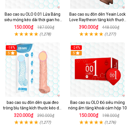
Bao cao su OLO 0.01 Lửa Băng
Bao cao su đôn dên Yeain Lock
siêu mỏng kéo dài thời gian hot
Love Raytheon tăng kích thước
lạnh trải nghiệm
thoả mãn
150.000₫
390.000₫
187.000₫
448.000₫
(1,278)
(1,277)
-18%
-24%
5
Hot
5
bao cao su đôn dên quai đeo
Bao cao su OLO Đỏ siêu mỏng
tròng bìu tăng kích thước kéo dài
nóng ấm tăng khoái cảm hộp 10
thời gian
320.000₫
150.000₫
390.000₫
198.000₫
(1,277)
(1,276)