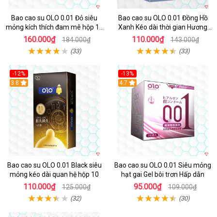
Bao cao su OLO 0.01 Đỏ siêu
Bao cao su OLO 0.01 Đồng Hồ
mỏng kích thích đam mê hộp 10
Xanh Kéo dài thời gian Hương
cái
vani Hộp 10 cái Chất lượng cao
160.000₫
110.000₫
184.000₫
143.000₫
(33)
(33)
-12%
-13%
3.8
4.7
Bao cao su OLO 0.01 Black siêu
Bao cao su OLO 0.01 Siêu mỏng
mỏng kéo dài quan hệ hộp 10
hạt gai Gel bôi trơn Hấp dẫn
110.000₫
95.000₫
125.000₫
109.000₫
(32)
(30)