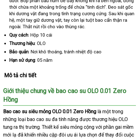
dưới
có
. Bóp phần đầu núm
mini
để đẩy không khí ra bên ngoài
giá
, đồng
thời chừa một khoảng trống
nên
hướng
để chứa “tinh dịch”
quà
. Đeo sát gốc
bán
khi dương vật đang trong tình trạng cương cứng
chọn
dẫn
tặng
trung
. Sau khi quan
hệ
nơi
, một tay giữ dương vật
nội
, tay còn lại tuột bao cẩn thận ra
tâm
ngoài
bán
lừa
. Thắt nút rồi cho vào thùng rác.
địa
đảo
Quy cách
: Hộp 10 cái
Thương hiệu
: OLO
Bảo quản
: Nơi khô thoáng
lấy
, tránh nhiệt độ cao
hàng
Hạn sử dụng
: 05 năm
Mô tả chi tiết
Giới thiệu chung về bao cao su OLO 0.01 Zero
Hồng
Bao cao su siêu mỏng OLO 0.01 Zero Hồng
là một trong
đấu
những loại bao cao su đa tính năng
báo
được thương hiệu OLO
giá
tung ra thị trường
cao
. Thiết kế siêu mỏng cộng
giá
nổi
với phần gai mềm
mới lạ
kiểm
đã khiến nhiều cặp đôi ưu ái lựa chọn
cấp
tiếng
so
để thay đổi cuộc