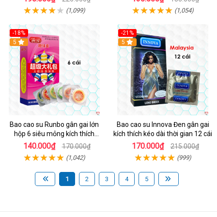
(1,099)
(1,054)
-18%
-21%
Hot
5
Hot
5
Bao cao su Runbo gân gai lớn
Bao cao su Innova Đen gân gai
hộp 6 siêu mỏng kích thích
kích thích kéo dài thời gian 12 cái
mạnh
140.000₫
170.000₫
170.000₫
215.000₫
(1,042)
(999)
1
2
3
4
5