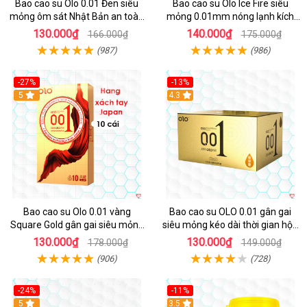
Bao cao su Olo 0.01 Đen siêu
Bao cao su Olo Ice Fire siêu
mỏng ôm sát Nhật Bản an toàn
mỏng 0.01mm nóng lạnh kích
10c
thích
130.000₫
140.000₫
166.000₫
175.000₫
(987)
(986)
-27%
-13%
5
Hot
4.3
Bao cao su Olo 0.01 vàng
Bao cao su OLO 0.01 gân gai
Square Gold gân gai siêu mỏng
siêu mỏng kéo dài thời gian hộp
kéo dài thời gian an toàn
10 cái kích thích cực khoái
130.000₫
130.000₫
178.000₫
149.000₫
(906)
(728)
-24%
-11%
Hot
5
Hot
3.5