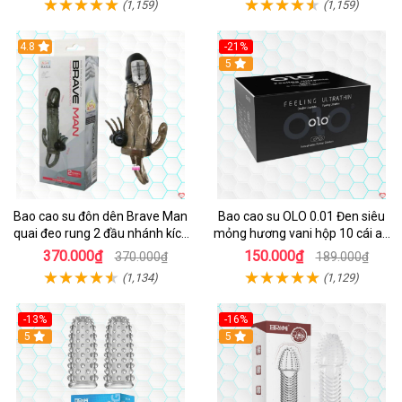
(1,159)
(1,159)
4.8
-21%
Hot
5
Bao cao su đôn dên Brave Man
Bao cao su OLO 0.01 Đen siêu
quai đeo rung 2 đầu nhánh kích
mỏng hương vani hộp 10 cái an
thích mạnh
toàn thoải mái
370.000₫
150.000₫
370.000₫
189.000₫
(1,134)
(1,129)
-13%
-16%
Hot
5
5