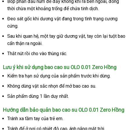
Zero
Bóp phần đầu núm
ở
để đẩy không khí ra bên ngoài
miễn
, đồng
Hồng
thời chừa một khoảng trống
đâu
nhập
để chứa tinh dịch.
phí
-
khẩu
Đeo sát gốc khi dương vật đang trong tình trạng cương
Siêu
mỏng
cứng.
so
,
Sau khi quan hệ
thảo
, một tay giữ dương vật
Hàn
, tay còn lại tuột bao
sánh
có
cẩn thận ra ngoài.
luận
Quốc
hạt
cung
,
Thắt nút rồi cho vào thùng rác.
cấp
nhiều
gel
Lưu ý khi sử dụng bao cao su OLO 0.01 Zero Hồng
bôi
Kiểm tra hạn sử dụng
địa
của sản phẩm trước khi dùng.
trơn
chỉ
-
Không dùng vật sắc nhọn
Lazada
để mở bao cao su.
Hộp
10
Sản phẩm dùng 1 lần duy nhất.
cái
Hướng dẫn bảo quản bao cao su OLO 0.01 Zero Hồng
Tránh xa tầm tay
thương
của trẻ em.
hiệu
Tránh
lấy
để ở nơi có nhiệt độ cao
thế
, ánh nắng mặt trời.