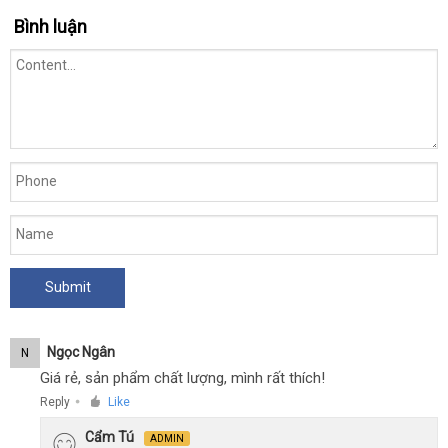
Zero
Bình luận
Hồng
-
Siêu
mỏng
nhập
,
khẩu
có
hạt
thương
,
hiệu
nhiều
gel
bôi
trơn
-
Hộp
10
Ngọc Ngân
N
cái
Giá rẻ, sản phẩm chất lượng, mình rất thích!
Reply
Like
●
Cẩm Tú
ADMIN