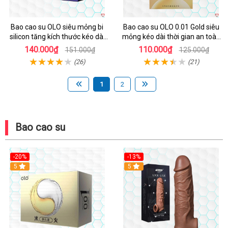
Bao cao su OLO siêu mỏng bi
Bao cao su OLO 0.01 Gold siêu
silicon tăng kích thước kéo dài
mỏng kéo dài thời gian an toàn
cực khoái
hộp 10
140.000₫
110.000₫
151.000₫
125.000₫
(26)
(21)
1
2
Bao cao su
-20%
-13%
Hot
5
Hot
5