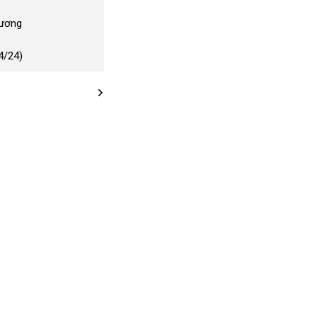
Dương
4/24)