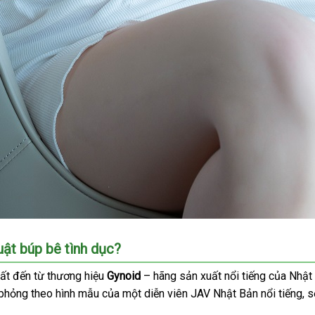
uật búp bê tình dục?
ất đến từ thương hiệu
Gynoid
– hãng sản xuất nổi tiếng
amazon
của Nhật
 phỏng theo hình mẫu
tư
của một diễn viên JAV Nhật Bản nổi tiếng
ph
, 
vấn
ki