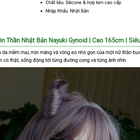
Chất liệu: Silicone & hợp kim cao cấp
Nhập Khẩu: Nhật Bản
n Thần Nhật Bản Nayuki Gynoid | Cao 165cm | Siê
àn da mềm mại
sử
, mịn màng
sản
và vòng eo nhỏ gọn
mua
của một nữ thần bư
m có thật
bảo
, sống động tới từng đường cong
dụng
xuất
giá
và từng ánh nhìn.
sắm
hành
bán