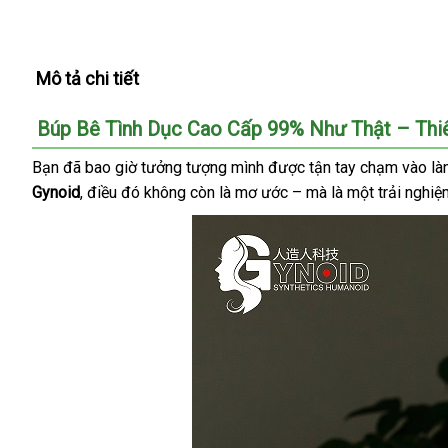
Mô tả chi tiết
Búp Bê Tình Dục Cao Cấp 99% Như Thật – Thiê
Bạn
Trung
đã bao giờ tưởng tượng mình
ở
được tận tay chạm vào l
Gynoid
Quốc
hướng
, điều đó không còn là mơ ước –
đâu
đăng
mà là một trải nghiệ
dẫn
uy
ký
tín