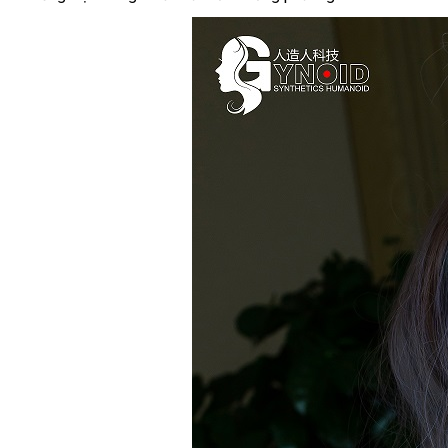
Cấp
mãi
99%
Như
Thật
-
Cao
165cm
-
Thiên
Thần
Nhật
Bản
Nayuki
Gynoid