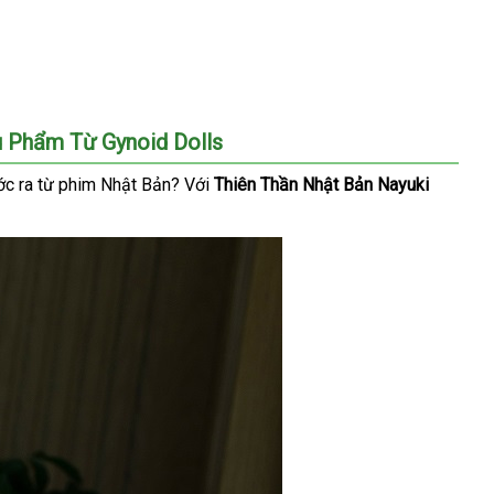
u Phẩm Từ Gynoid Dolls
ớc ra từ phim Nhật Bản
xách
? Với
Thiên Thần Nhật Bản Nayuki
tay