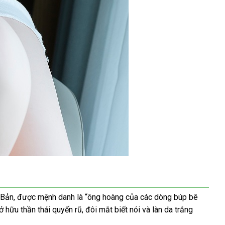
 Bản
nơi
,
đặt
được mệnh danh là “ông hoàng
tại
của
xuất
các dòng búp bê
ụ
sở hữu thần thái quyến rũ
bán
mua
tại
, đôi mắt biết nói
nhà
xứ
giá
và làn da trắng
ện
nhà
rẻ