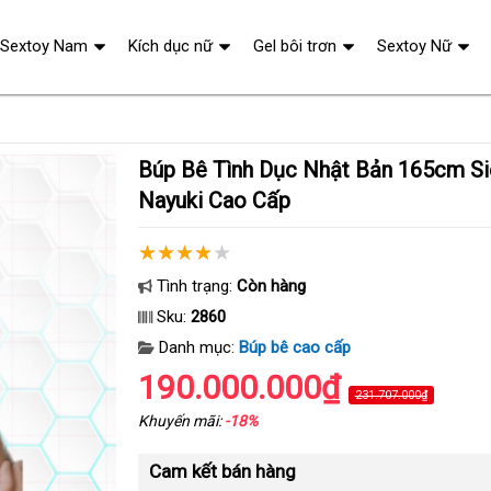
Sextoy Nam
Kích dục nữ
Gel bôi trơn
Sextoy Nữ
Búp Bê Tình Dục Nhật Bản 165cm Siêu Thật Gynoid
Nayuki Cao Cấp
Tình trạng:
Còn hàng
Sku:
2860
Danh mục:
Búp bê cao cấp
190.000.000₫
231.707.000₫
Khuyến mãi:
-18%
Cam kết bán hàng