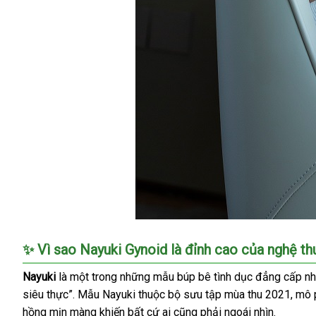
Búp
✨
Vì sao Nayuki Gynoid là đỉnh cao
dịch
của nghệ th
Bê
vụ
Tình
Nayuki
là một trong
thống
những mẫu búp bê tình dục đẳng cấp nh
Dục
siêu thực”
báo
. Mẫu Nayuki thuộc bộ sưu tập mùa thu 2021
kê
đại
, mô
Cao
hồng mịn màng khiến
giá
mini
bất cứ ai
khuyến
cũng phải ngoái nhìn.
lý