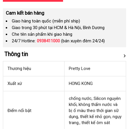
Cam kết bán hàng
Giao hàng toàn quốc (miễn phí ship)
Giao trong 30 phút tại HCM & Hà Nội, Bình Dương
Che tên sản phẩm khi giao hàng
24/7 Hotline:
0938411000
(bán xuyên đêm 24/24)
Thông tin
Thương hiệu
Pretty Love
Xuất xứ
HONG KONG
chống nước
cung
, Silicon nguyên
khối
mới
, không thấm nước
cấp
có
và
Điểm nổi bật
bị ố màu theo thới gian sữ
nhất
nên
dụng
bảng
, thiết kế nhỏ gọn
qua
, ngụy
mua
trang.
giá
an
, thiết kế ôm sát
app
toàn