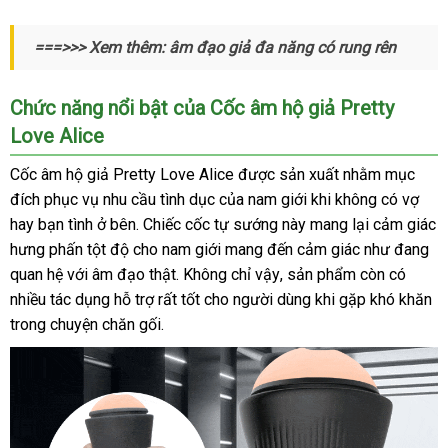
Coc
===>>> Xem thêm: âm đạo giả đa năng có rung rên
Am
Dao
Gia
Chức năng nổi bật
Nhật
của Cốc âm hộ giả Pretty
Prettylove
Love Alice
Bản
Alice
(3)
Cốc âm hộ giả Pretty Love Alice
sửa
được sản xuất
dịch
nhằm mục
đích
thanh
phục vụ nhu cầu tình dục
an
của nam giới khi không có vợ
chữa
vụ
hay bạn tình ở bên
toán
khuyến
. Chiếc cốc tự sướng này mang lại cảm giác
toàn
hưng phấn tột độ cho nam giới mang đến cảm giác như đang
mãi
quan hệ
thanh
với âm đạo thật
showroom
. Không chỉ vậy
đấu
, sản phẩm còn có
nhiều tác dụng hỗ trợ
toán
gần
rất tốt cho người dùng khi gặp khó khăn
giá
trong chuyện chăn gối.
nhất