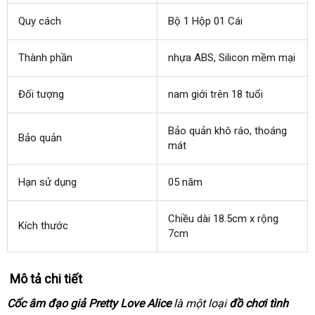
Quy cách
Bộ 1 Hộp 01 Cái
Thành phần
nhựa ABS
có
, Silicon mềm mại
nên
mua
Đối tượng
nam giới trên 18 tuổi
Bảo quản khô ráo
siêu
, thoáng
Bảo quản
mát
thị
Hạn sử dụng
05 năm
Chiều dài 18.5cm x rộng
Kích thước
7cm
Mô tả chi tiết
Cốc âm đạo giả Pretty Love Alice
là một loại
đồ chơi tình