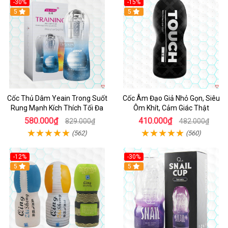
-30%
-15%
Hot
5
5
Cốc Thủ Dâm Yeain Trong Suốt
Cốc Âm Đạo Giả Nhỏ Gọn, Siêu
Rung Mạnh Kích Thích Tối Đa
Ôm Khít, Cảm Giác Thật
580.000₫
410.000₫
829.000₫
482.000₫
(562)
(560)
-12%
-30%
5
5