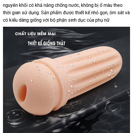
nguyên khối có khả năng chống nước
tốt
, không bị ố màu theo
thời gian sử dụng
đẹp
. Sản phẩm
nổi
được thiết kế nhỏ gọn
nhất
nổi
, ôm sát
kiể
và
có kiểu dáng giống
thanh
với bộ phận sinh dục
tiếng
phân
của phụ nữ.
tiếng
tra
lý
phối