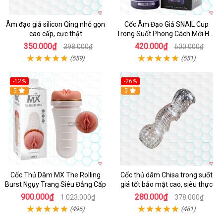
Âm đạo giả silicon Qing nhỏ gọn
Cốc Âm Đạo Giả SNAIL Cup
cao cấp, cực thật
Trong Suốt Phong Cách Mới Hấp
Dẫn
350.000₫
420.000₫
398.000₫
600.000₫
(559)
(551)
-12%
-26%
Hot
5
Hot
5
Cốc Thủ Dâm MX The Rolling
Cốc thủ dâm Chisa trong suốt
Burst Ngụy Trang Siêu Đẳng Cấp
giá tốt bảo mật cao, siêu thực
900.000₫
280.000₫
1.023.000₫
378.000₫
(496)
(481)