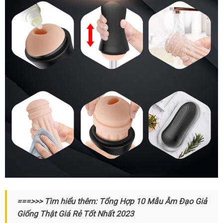
Quy
===>>> Tìm hiểu thêm: Tổng Hợp 10 Mẫu Âm Đạo Giả
trình
Giống Thật Giá Rẻ Tốt Nhất 2023
sử