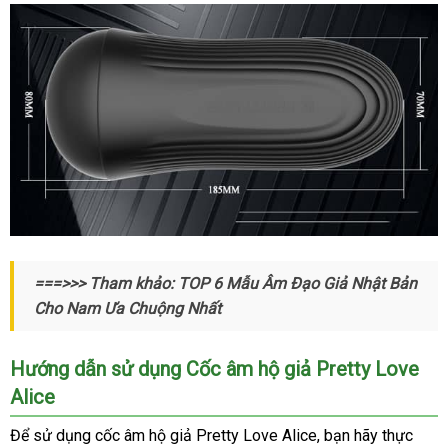
nhất
Coc
===>>> Tham khảo: TOP 6 Mẫu Âm Đạo Giả Nhật Bản
Am
Cho Nam Ưa Chuộng Nhất
Dao
Gia
Prettylove
Hướng dẫn sử dụng Cốc âm hộ giả Pretty Love
Alice
Alice
(5)
Để sử dụng cốc âm hộ giả Pretty Love Alice
nội
, bạn hãy thực