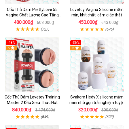
Cốc Thủ Dâm PrettyLove 55
Lovetoy Vagina Silicone mềm
Vagina Chất Lượng Cao Tăng
mịn, khít chặt, cảm giác thật
Khoái Cảm
480.000₫
450.000₫
608.000₫
643.000₫
(727)
(676)
-43%
-36%
Hot
5
Hot
5
Cốc Thủ Dâm Lovetoy Training
Svakom Hedy X silicone mềm
Master 2 Đầu Siêu Thực Hút
mini nhỏ gọn trải nghiệm tuyệt
Mạnh
vời
840.000₫
320.000₫
1.474.000₫
500.000₫
(649)
(623)