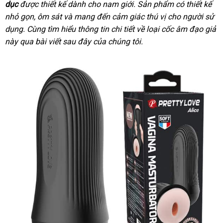
dục
Mỹ
được thiết kế dành cho nam giới
facebook
. Sản phẩm có thiết kế
nhỏ gọn
cao
, ôm sát
Úc
và mang đến cảm giác thú vị cho người sử
dụng
nước
. Cùng tìm hiểu thông tin chi tiết về loại cốc âm đạo giả
cấp
này qua bài viết
ngoài
đại
sau đây
nhập
của chúng tôi.
lý
khẩu