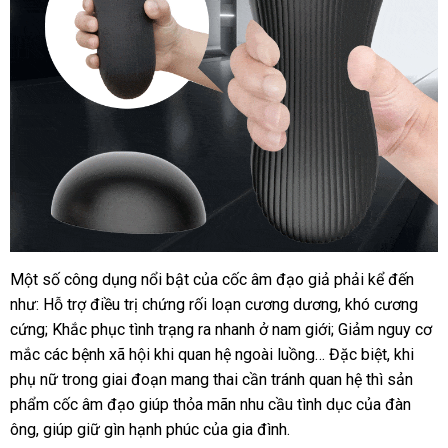
Một số công dụng nổi bật
rẻ
của cốc âm đạo giả phải kể đến
Coc
như: Hỗ trợ điều trị chứng rối loạn cương dương
Am
nhất
gần
, khó cương
Dao
cứng; Khắc phục tình trạng ra nhanh ở nam giới; Giảm nguy cơ
nhất
Gia
mắc
nhập
các bệnh xã hội khi quan hệ ngoài luồng…
link
Đặc biệt
tốt
, khi
Prettylove
phụ nữ trong giai đoạn mang thai cần tránh quan hệ
khẩu
web
Pháp
thì sản
nhất
Alice
phẩm cốc âm đạo giúp thỏa mãn nhu cầu tình dục
bảng
của đàn
(6)
ông
facebook
, giúp giữ gìn hạnh phúc
tốt
của gia đình.
giá