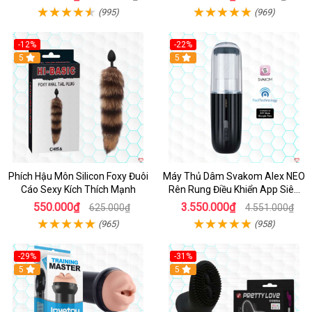
(995)
(969)
-12%
-22%
Hot
5
5
Phích Hậu Môn Silicon Foxy Đuôi
Máy Thủ Dâm Svakom Alex NEO
Cáo Sexy Kích Thích Mạnh
Rên Rung Điều Khiển App Siêu
Phê
550.000₫
3.550.000₫
625.000₫
4.551.000₫
(965)
(958)
-29%
-31%
Hot
5
5