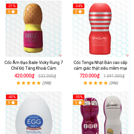
-21%
-34%
5
5
Cốc Âm Đạo Baile Vicky Rung 7
Cốc Tenga Nhật Bản cao cấp
Chế Độ Tăng Khoái Cảm
cảm giác thật siêu mềm mại
420.000₫
720.000₫
532.000₫
1.091.000₫
(398)
(396)
-45%
-35%
Hot
5
5