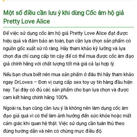
dụng
an
Một số điều cần lưu ý khi dùng Cốc âm hộ giả
toàn
Pretty Love Alice
Để việc sử dụng cốc âm hộ giả Pretty Love Alice đạt
bảng
được
hiệu quả
sử
và đảm bảo an toàn
khách
, bạn cần lựa chọn sản phẩm có
giá
nguồn gốc xuất xứ rõ ràng
dụng
Pháp
. Hãy tham khảo kỹ lưỡng
hàng
tư
và lựa
chọn địa chỉ cung cấp tin cậy
vận
để
có
có thể mua
giá
được cốc âm đạo
vấn
giả chính hãng
bảo
với chất lượng tốt
chuyển
nên
Đức
mà giá cả lại hợp lý.
bán
hành
mua
lẻ
cung
Nếu bạn chưa biết nên mua sản phẩm ở đâu
tại
thì hãy tham khảo
cấp
ngay DrLoves – Đơn vị cung cấp sex toy uy tín hàng đầu
nhà
kiểm
hiện
nay
có
. Tại đây có đủ
đắt
các sản phẩm cho bạn lựa chọn
đặt
và
nhập
được
tra
cam kết hàng chính hãng 100%.
nên
nhất
hàng
khẩu
mua
Ngoài ra
sử
, bạn
tận
cũng cần lưu ý là không nên làm dụng cốc âm
đạo giả
dụng
qua
quá vì
nơi
gần
có thể làm ảnh hưởng đến sức khỏe
tận
hoặc mất
cảm giác khi quan hệ thật
app
nhất
ở
. Việc sử dụng cần tuân thủ theo
nơi
đúng hướng dẫn
cung
và nên có chừng mực điều độ.
đâu