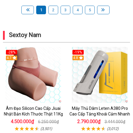
1
2
3
4
5
Sextoy Nam
-28%
-19%
4.7
Hot
4.8
Âm Đạo Silicon Cao Cấp Jiuai
Máy Thủ Dâm Leten A380 Pro
Nhật Bản Kích Thước Thật 11Kg
Cao Cấp Tăng Khoái Cảm Nhanh
4.500.000₫
2.790.000₫
6.250.000₫
3.444.000₫
(3,501)
(3,012)