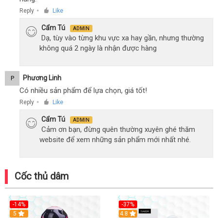
Reply
Like
●
Cẩm Tú
ADMIN
Dạ, tùy vào từng khu vực xa hay gần, nhưng thường
không quá 2 ngày là nhận được hàng
Phương Linh
P
Có nhiều sản phẩm để lựa chọn, giá tốt!
Reply
Like
●
Cẩm Tú
ADMIN
Cảm ơn bạn, đừng quên thường xuyên ghé thăm
website để xem những sản phẩm mới nhất nhé.
Cốc thủ dâm
-14%
-37%
Hot
5
4.8