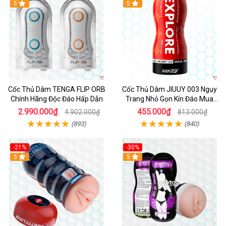
Hot
5
Hot
5
Cốc Thủ Dâm TENGA FLIP ORB
Cốc Thủ Dâm JIUUY 003 Ngụy
Chính Hãng Độc Đáo Hấp Dẫn
Trang Nhỏ Gọn Kín Đáo Mua
Ngay
2.990.000₫
455.000₫
4.902.000₫
813.000₫
(893)
(840)
-21%
-30%
Hot
5
Hot
5