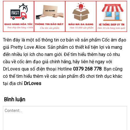
cấp
tốt
theo
Trên đây là một số thông tin cơ bản về sản phẩm Cốc âm đạo
CUA
yêu
giả Pretty Love Alice
HANG
online
. Sản phẩm có thiết kế tiện lợi
nhập
và mang
DRLOVES
cầu
đến nhiều lợi ích cho nam giới
bền
. Để tìm hiểu thêm hay có nhu
khẩu
cầu về cốc âm đạo giả chính hãng
Hàn
, hãy liên hệ ngay
lừa
với
DrLoves qua số điện thoại Hotline
Quốc
0379 268 778
chiết
. Bạn
đảo
danh
cũng
đổi
có thể tìm hiểu thêm về
đẹp
các sản phẩm đồ chơi tình dục khác
khấu
sách
trả
tại địa chỉ
DrLoves
Bình luận