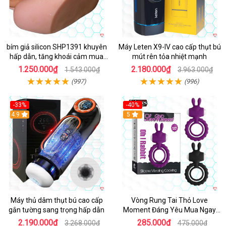
bím giả silicon SHP1391 khuyên
Máy Leten X9-IV cao cấp thụt bú
hấp dẫn, tăng khoái cảm mua
mút rên tỏa nhiệt mạnh
ngay
1.250.000₫
2.180.000₫
1.543.000₫
3.963.000₫
(997)
(996)
-33%
-40%
Hot
4.9
5
Máy thủ dâm thụt bú cao cấp
Vòng Rung Tai Thỏ Love
gắn tường sang trọng hấp dẫn
Moment Đáng Yêu Mua Ngay
Giá Tốt
2.190.000₫
285.000₫
3.268.000₫
475.000₫