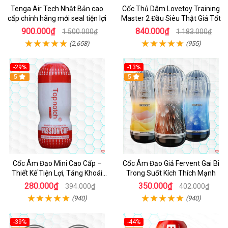
Tenga Air Tech Nhật Bản cao
Cốc Thủ Dâm Lovetoy Training
cấp chính hãng mới seal tiện lợi
Master 2 Đầu Siêu Thật Giá Tốt
900.000₫
840.000₫
1.500.000₫
1.183.000₫
(2,658)
(955)
-29%
-13%
5
Hot
5
Cốc Âm Đạo Mini Cao Cấp –
Cốc Âm Đạo Giả Fervent Gai Bi
Thiết Kế Tiện Lợi, Tăng Khoái
Trong Suốt Kích Thích Mạnh
Cảm
280.000₫
350.000₫
394.000₫
402.000₫
(940)
(940)
-39%
-44%