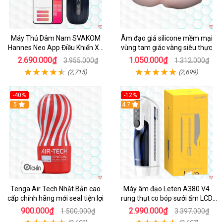
Máy Thủ Dâm Nam SVAKOM
Âm đạo giả silicone mềm mại
Hannes Neo App Điều Khiển Xa
vùng tam giác vàng siêu thực
Cao Cấp
2.690.000₫
1.050.000₫
3.955.000₫
1.312.000₫
(2,715)
(2,699)
-40%
-12%
Hot
5
Hot
4.7
Tenga Air Tech Nhật Bản cao
Máy âm đạo Leten A380 V4
cấp chính hãng mới seal tiện lợi
rung thụt co bóp sưởi ấm LCD
đẹp
900.000₫
2.990.000₫
1.500.000₫
3.397.000₫