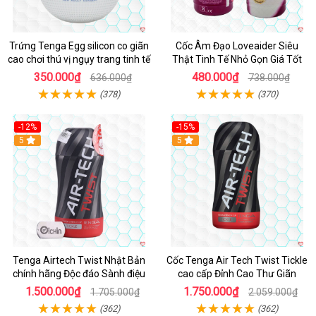
Trứng Tenga Egg silicon co giãn
Cốc Âm Đạo Loveaider Siêu
cao chơi thú vị ngụy trang tinh tế
Thật Tinh Tế Nhỏ Gọn Giá Tốt
350.000₫
480.000₫
636.000₫
738.000₫
(378)
(370)
-12%
-15%
Hot
5
Hot
5
Tenga Airtech Twist Nhật Bản
Cốc Tenga Air Tech Twist Tickle
chính hãng Độc đáo Sành điệu
cao cấp Đỉnh Cao Thư Giãn
1.500.000₫
1.750.000₫
1.705.000₫
2.059.000₫
(362)
(362)