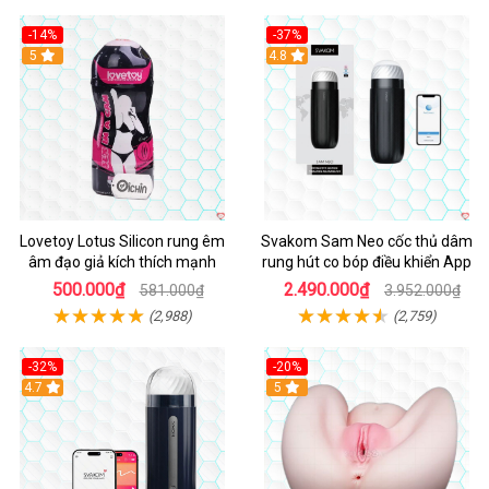
-14%
-37%
Hot
5
4.8
Lovetoy Lotus Silicon rung êm
Svakom Sam Neo cốc thủ dâm
âm đạo giả kích thích mạnh
rung hút co bóp điều khiển App
500.000₫
2.490.000₫
581.000₫
3.952.000₫
(2,988)
(2,759)
-32%
-20%
Hot
4.7
Hot
5