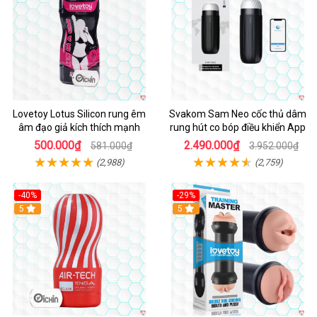
Lovetoy Lotus Silicon rung êm
Svakom Sam Neo cốc thủ dâm
âm đạo giả kích thích mạnh
rung hút co bóp điều khiển App
500.000₫
2.490.000₫
581.000₫
3.952.000₫
(2,988)
(2,759)
-40%
-29%
Hot
5
Hot
5