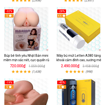
(2,658)
(2,657)
-32%
-28%
Hot
5
Hot
4.6
Búp bê tình yêu Nhật Bản mini
Máy bú mút Letten A380 tăng
mềm mịn sắc nét, cực quyến rũ
khoái cảm đỉnh cao, sướng mê
720.000₫
2.490.000₫
1.059.000₫
3.458.000₫
(1,638)
(998)
-19%
-45%
Hot
5
Hot
5