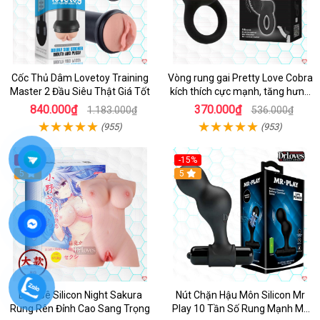
Cốc Thủ Dâm Lovetoy Training
Vòng rung gai Pretty Love Cobra
Master 2 Đầu Siêu Thật Giá Tốt
kích thích cực mạnh, tăng hưng
phấn
840.000₫
370.000₫
1.183.000₫
536.000₫
(955)
(953)
-30%
-15%
Hot
5
Hot
5
Búp Bê Silicon Night Sakura
Nút Chặn Hậu Môn Silicon Mr
Rung Rên Đỉnh Cao Sang Trọng
Play 10 Tần Số Rung Mạnh Mẽ