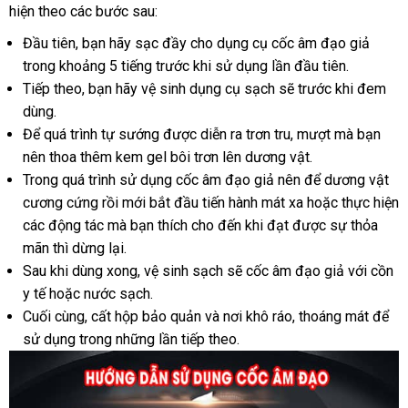
hiện theo
có
các
theo
bước sau:
địa
nên
yêu
Đầu tiên
bình
, bạn hãy sạc đầy cho dụng cụ cốc âm đạo giả
mua
cầu
trong khoảng 5 tiếng trước khi sử dụng lần đầu tiên.
luận
Tiếp theo
amazon
, bạn hãy vệ sinh dụng cụ sạch
kiểm
sẽ trước khi đem
dùng.
tra
Để
thanh
quá trình tự sướng
dễ
được diễn ra trơn tru
khuyến
, mượt
đẹp
mà bạn
nên thoa thêm kem gel bôi trơn lên dương vật.
lý
dàng
mãi
Trong
phụ
quá trình sử dụng cốc âm đạo giả nên
giá
để dương vật
cương cứng rồi mới bắt đầu tiến hành mát xa
kiện
rẻ
sử
hoặc thực hiện
có
các động tác
có
mà bạn thích cho đến khi đạt
siêu
được sự thỏa
dụng
nên
mãn
dễ
thì dừng lại.
nên
thị
mua
Sau khi dùng xong
dàng
mua
ở
, vệ sinh sạch
facebook
sẽ cốc âm đạo giả
khách
với cồn
y tế
sử
hoặc nước sạch.
đâu
hàng
Cuối cùng
dụng
thế
, cất hộp bảo quản
tốt
khuyến
và nơi khô ráo
thông
, thoáng mát
vouc
để
sử dụng trong
giới
amazon
những lần
thương
tiếp theo.
mãi
minh
hiệu