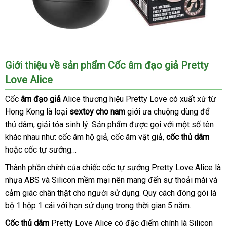
Cốc
Giới thiệu về sản phẩm Cốc âm đạo giả Pretty
âm
Love Alice
đạo
giả
Cốc
âm đạo giả
Alice thương hiệu Pretty Love có xuất xứ từ
Pretty
Hong Kong là loại
sextoy cho nam
giới ưa chuộng dùng
đại
để
Love
thủ dâm
giá
, giải tỏa sinh lý
online
. Sản phẩm
showroom
được gọi
mua
với một số tên
lý
Alice
khác nhau như: cốc âm hộ giả
khuyến
được
rẻ
mới
, cốc âm vật giả
bền
,
sắm
cốc thủ dâm
thốn
mãi
nhiều
hoặc cốc tự sướng…
nhất
kê
quý
Thành phần chính
ở
của chiếc cốc tự sướng Pretty Love Alice là
ông
nhựa ABS
địa
và Silicon mềm mại nên mang đến sự thoải mái
đâu
rẻ
và
yêu
cảm giác chân thật cho người sử dụng
thích
chỉ
xách
. Quy cách đóng gói là
nhất
qua
và
bộ 1 hộp 1 cái
thế
với hạn sử dụng trong thời gian 5 năm.
tay
app
lựa
giới
Cốc thủ dâm
Pretty Love Alice có đặc điểm chính là Silicon
chọn