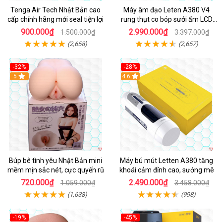
Tenga Air Tech Nhật Bản cao
Máy âm đạo Leten A380 V4
cấp chính hãng mới seal tiện lợi
rung thụt co bóp sưởi ấm LCD
đẹp
900.000₫
2.990.000₫
1.500.000₫
3.397.000₫
(2,658)
(2,657)
-32%
-28%
Hot
5
Hot
4.6
Búp bê tình yêu Nhật Bản mini
Máy bú mút Letten A380 tăng
mềm mịn sắc nét, cực quyến rũ
khoái cảm đỉnh cao, sướng mê
720.000₫
2.490.000₫
1.059.000₫
3.458.000₫
(1,638)
(998)
-19%
-45%