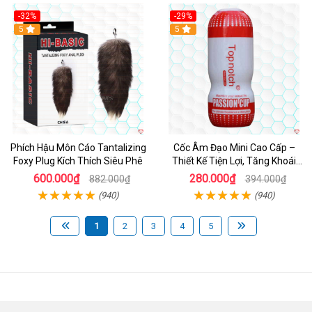
-32%
-29%
Hot
5
5
Phích Hậu Môn Cáo Tantalizing
Cốc Âm Đạo Mini Cao Cấp –
Foxy Plug Kích Thích Siêu Phê
Thiết Kế Tiện Lợi, Tăng Khoái
Cảm
600.000₫
280.000₫
882.000₫
394.000₫
(940)
(940)
1
2
3
4
5