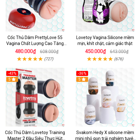
Cốc Thủ Dâm PrettyLove 55
Lovetoy Vagina Silicone mềm
Vagina Chất Lượng Cao Tăng
mịn, khít chặt, cảm giác thật
Khoái Cảm
480.000₫
450.000₫
608.000₫
643.000₫
(727)
(676)
-43%
-36%
Hot
5
Hot
5
Cốc Thủ Dâm Lovetoy Training
Svakom Hedy X silicone mềm
Master 2 Đầu Siêu Thực Hút
mini nhỏ gọn trải nghiệm tuyệt