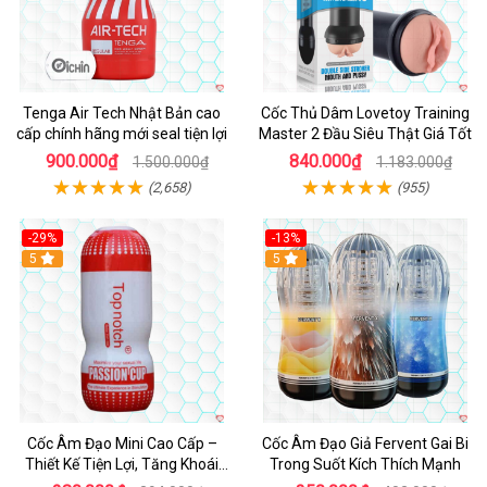
Tenga Air Tech Nhật Bản cao
Cốc Thủ Dâm Lovetoy Training
cấp chính hãng mới seal tiện lợi
Master 2 Đầu Siêu Thật Giá Tốt
900.000₫
840.000₫
1.500.000₫
1.183.000₫
(2,658)
(955)
-29%
-13%
5
Hot
5
Cốc Âm Đạo Mini Cao Cấp –
Cốc Âm Đạo Giả Fervent Gai Bi
Thiết Kế Tiện Lợi, Tăng Khoái
Trong Suốt Kích Thích Mạnh
Cảm