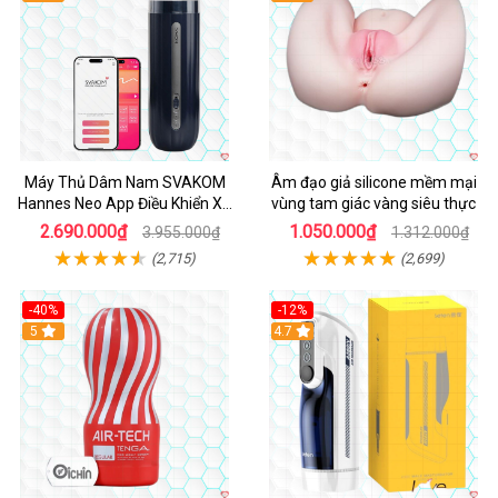
Máy Thủ Dâm Nam SVAKOM
Âm đạo giả silicone mềm mại
Hannes Neo App Điều Khiển Xa
vùng tam giác vàng siêu thực
Cao Cấp
2.690.000₫
1.050.000₫
3.955.000₫
1.312.000₫
(2,715)
(2,699)
-40%
-12%
Hot
5
Hot
4.7