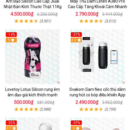
Âm Đạo Silicon Cao Cấp Jiuai
Máy Thủ Dâm Leten A380 Pro
Nhật Bản Kích Thước Thật 11Kg
Cao Cấp Tăng Khoái Cảm Nhanh
4.500.000₫
2.790.000₫
6.250.000₫
3.444.000₫
(3,501)
(3,012)
-14%
-37%
Hot
5
4.8
Lovetoy Lotus Silicon rung êm
Svakom Sam Neo cốc thủ dâm
âm đạo giả kích thích mạnh
rung hút co bóp điều khiển App
500.000₫
2.490.000₫
581.000₫
3.952.000₫
(2,988)
(2,759)
-32%
-20%
Hot
4.7
Hot
5