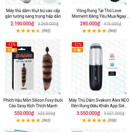
Máy thủ dâm thụt bú cao cấp
Vòng Rung Tai Thỏ Love
gắn tường sang trọng hấp dẫn
Moment Đáng Yêu Mua Ngay
Giá Tốt
2.190.000₫
285.000₫
3.268.000₫
475.000₫
(995)
(969)
-12%
-22%
Hot
5
5
Phích Hậu Môn Silicon Foxy Đuôi
Máy Thủ Dâm Svakom Alex NEO
Cáo Sexy Kích Thích Mạnh
Rên Rung Điều Khiển App Siêu
Phê
550.000₫
3.550.000₫
625.000₫
4.551.000₫
(965)
(958)