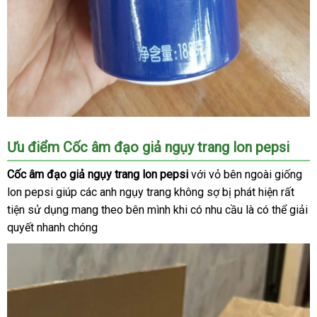
Cốc
Ưu điểm Cốc âm đạo giả ngụy trang lon pepsi
âm
đạo
Cốc âm đạo giả ngụy trang lon pepsi
giá
với vỏ bên ngoài giống
giả
lon pepsi giúp
tiết
các anh ngụy trang không sợ bị phát hiện
sỉ
quà
rất
ngụy
tiện sử dụng mang theo bên mình khi có nhu cầu là
kiệm
đặt
có thể giải
tặng
trang
quyết nhanh chóng
mua
lon
pepsi