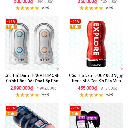
280.000₫
350.000₫
394.000₫
402.000₫
(940)
(940)
-39%
-44%
Hot
5
Hot
5
Cốc Thủ Dâm TENGA FLIP ORB
Cốc Thủ Dâm JIUUY 003 Ngụy
Chính Hãng Độc Đáo Hấp Dẫn
Trang Nhỏ Gọn Kín Đáo Mua
Ngay
2.990.000₫
455.000₫
4.902.000₫
813.000₫
(893)
(840)
-21%
-30%
Hot
5
Hot
5