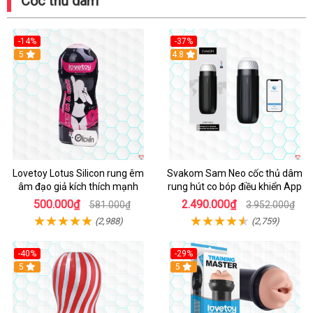
Cốc thủ dâm
-14%
-37%
Hot
5
4.8
Lovetoy Lotus Silicon rung êm
Svakom Sam Neo cốc thủ dâm
âm đạo giả kích thích mạnh
rung hút co bóp điều khiển App
500.000₫
2.490.000₫
581.000₫
3.952.000₫
(2,988)
(2,759)
-40%
-29%
Hot
5
Hot
5