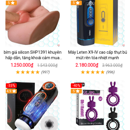
Hot
5
Hot
5
bím giả silicon SHP1391 khuyên
Máy Leten X9-IV cao cấp thụt bú
hấp dẫn, tăng khoái cảm mua
mút rên tỏa nhiệt mạnh
ngay
1.250.000₫
2.180.000₫
1.543.000₫
3.963.000₫
(997)
(996)
-33%
-40%
Hot
4.9
5