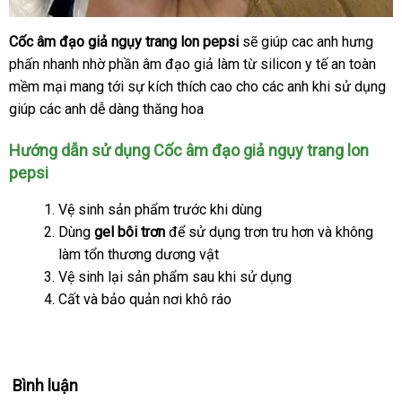
Cốc âm đạo giả ngụy trang lon pepsi
đẹp
sẽ giúp cac anh hưng
Cốc
phấn nhanh nhờ phần âm đạo giả làm từ silicon y tế an toàn
âm
đạo
mềm mại mang tới sự kích thích cao cho
hàng
các anh khi sử dụng
giả
giúp
bình
các anh dễ dàng thăng hoa
Hiệu
ngụy
luận
trang
Hướng dẫn sử dụng Cốc âm đạo giả ngụy trang lon
lon
pepsi
pepsi
Vệ sinh sản phẩm trước khi dùng
Dùng
gel bôi trơn
ở
để sử dụng trơn tru hơn
Đài
và không
làm tổn thương dương vật
đâu
Loan
Vệ sinh lại sản phẩm sau khi sử dụng
uy
Cất
link
và bảo quản nơi khô ráo
tín
web
Bình luận