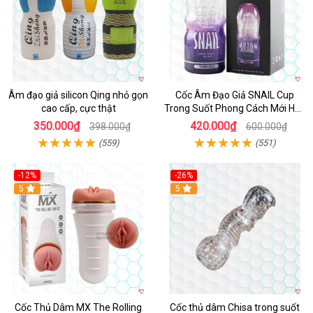
Âm đạo giả silicon Qing nhỏ gọn
Cốc Âm Đạo Giả SNAIL Cup
cao cấp, cực thật
Trong Suốt Phong Cách Mới Hấp
Dẫn
350.000₫
420.000₫
398.000₫
600.000₫
(559)
(551)
-12%
-26%
Hot
5
Hot
5
Cốc Thủ Dâm MX The Rolling
Cốc thủ dâm Chisa trong suốt