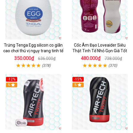
Trứng Tenga Egg silicon co giãn
Cốc Âm Đạo Loveaider Siêu
cao chơi thú vị ngụy trang tinh tế
Thật Tinh Tế Nhỏ Gọn Giá Tốt
350.000₫
480.000₫
636.000₫
738.000₫
(378)
(370)
-12%
-15%
Hot
5
Hot
5