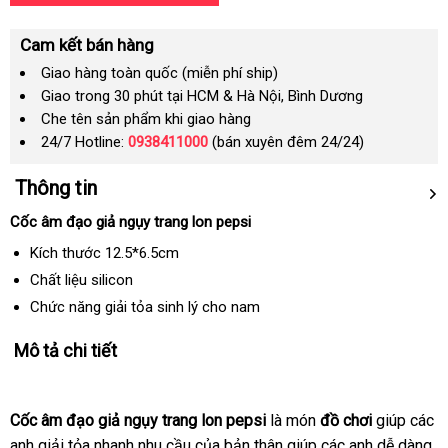
Cam kết bán hàng
Giao hàng toàn quốc (miễn phí ship)
Giao trong 30 phút tại HCM & Hà Nội, Bình Dương
Che tên sản phẩm khi giao hàng
24/7 Hotline:
0938411000
(bán xuyên đêm 24/24)
Thông tin
Cốc âm đạo giả ngụy trang lon pepsi
Kích thước 12.5*6.5cm
Chất liệu silicon
Chức năng giải tỏa sinh lý cho nam
Mô tả chi tiết
Cốc âm đạo giả ngụy trang lon pepsi
là món
đồ chơi
giúp
đặt
các
anh giải tỏa nhanh nhu cầu
danh
của bản thân giúp
xách
các anh dễ dàng
hàng