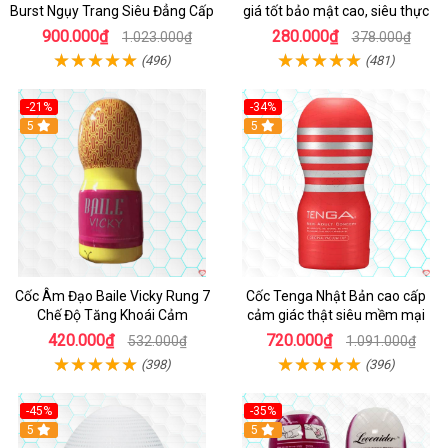
Burst Ngụy Trang Siêu Đẳng Cấp
giá tốt bảo mật cao, siêu thực
900.000₫
280.000₫
1.023.000₫
378.000₫
(496)
(481)
-21%
-34%
5
5
Cốc Âm Đạo Baile Vicky Rung 7
Cốc Tenga Nhật Bản cao cấp
Chế Độ Tăng Khoái Cảm
cảm giác thật siêu mềm mại
420.000₫
720.000₫
532.000₫
1.091.000₫
(398)
(396)
-45%
-35%
Hot
5
5