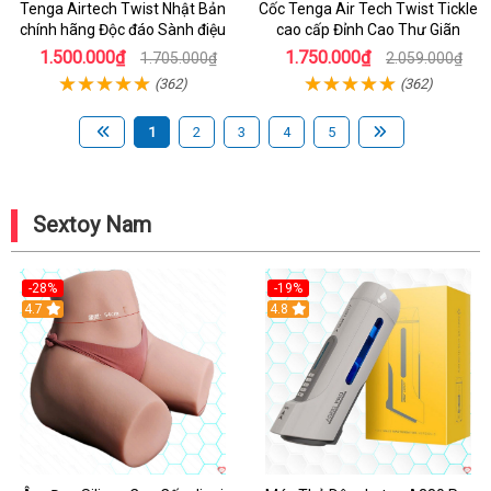
Tenga Airtech Twist Nhật Bản
Cốc Tenga Air Tech Twist Tickle
chính hãng Độc đáo Sành điệu
cao cấp Đỉnh Cao Thư Giãn
1.500.000₫
1.750.000₫
1.705.000₫
2.059.000₫
(362)
(362)
1
2
3
4
5
Sextoy Nam
-28%
-19%
4.7
Hot
4.8