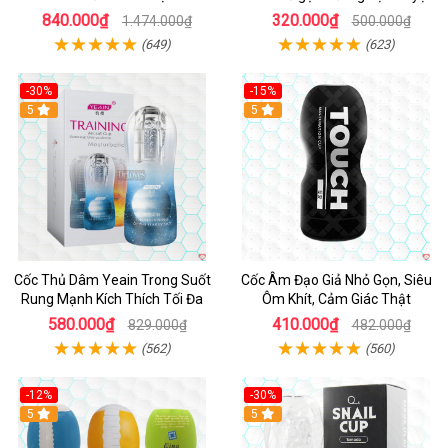
Mạnh
vời
840.000₫
320.000₫
1.474.000₫
500.000₫
(649)
(623)
-30%
-15%
Hot
5
5
Cốc Thủ Dâm Yeain Trong Suốt
Cốc Âm Đạo Giả Nhỏ Gọn, Siêu
Rung Mạnh Kích Thích Tối Đa
Ôm Khít, Cảm Giác Thật
580.000₫
410.000₫
829.000₫
482.000₫
(562)
(560)
-12%
-30%
5
5