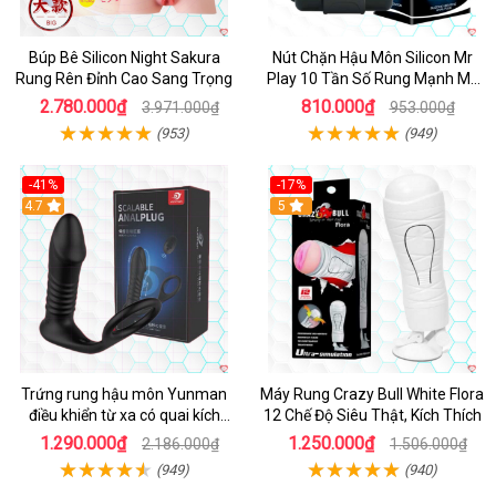
Búp Bê Silicon Night Sakura
Nút Chặn Hậu Môn Silicon Mr
Rung Rên Đỉnh Cao Sang Trọng
Play 10 Tần Số Rung Mạnh Mẽ
Kích Thích
2.780.000₫
810.000₫
3.971.000₫
953.000₫
(953)
(949)
-41%
-17%
Hot
4.7
5
Trứng rung hậu môn Yunman
Máy Rung Crazy Bull White Flora
điều khiển từ xa có quai kích
12 Chế Độ Siêu Thật, Kích Thích
thích
1.290.000₫
1.250.000₫
2.186.000₫
1.506.000₫
(949)
(940)