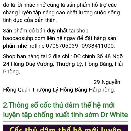
dr
toán
giá
đó là lời nhắc nhở
hàng
cũng là sản phẩm hỗ trợ
đắt
các
white
nhái
nhất
chàng luyện tập nâng cao chất lượng cuộc sống
9
tình dục
dịch
của bản thân.
-
vụ
Cốc
Sản phẩm có bán duy nhất tại shop
thủ
baocaosuhp.com liên hệ ngay
hướng
để đặt hàng sản
dâm
dẫn
phẩm
lừa
nhé hotline 0705705039 -0938411000
xuất
.
thế
đảo
khẩu
hệ
Shop bán hàng tại 2 địa chỉ : ĐC chính Số 48 Ngõ
mới
24 Hùng Duệ Vương
đại
, Thượng Lý
lấy
, Hồng Bàng
miễn
, Hải
luyện
lý
hàng
phí
Phòng
cao
,
tập
cấp
chống
29 Nguyễn
xuất
Hồng Quân Thượng Lý Hồng Bàng Hải phòng.
tinh
sớm
2.Thông số cốc thủ dâm thế hệ mới
Dr
White
luyện tập chống xuất tinh sớm Dr White