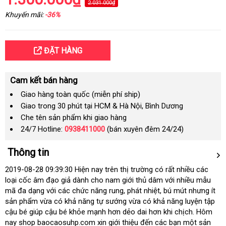
2.031.000₫
Khuyến mãi:
-36%
ĐẶT HÀNG
Cam kết bán hàng
Giao hàng toàn quốc (miễn phí ship)
Giao trong 30 phút tại HCM & Hà Nội, Bình Dương
Che tên sản phẩm khi giao hàng
24/7 Hotline:
0938411000
(bán xuyên đêm 24/24)
Thông tin
2019-08-28 09:39:30 Hiện nay trên thị trường có rất nhiều các
loại cốc âm đạo giả dành cho nam giới thủ dâm với nhiều mẫu
mã đa dạng với các chức năng rung
cung
, phát nhiệt
cũ
, bú mút nhưng ít
sản phẩm vừa có khả năng tự sướng vừa có khả năng luyện tập
cấp
cậu bé giúp cậu bé khỏe mạnh hơn dẻo dai hơn khi chịch
sử
. Hôm
nay shop baocaosuhp.com xin giới thiệu đến các bạn một sản
dụng