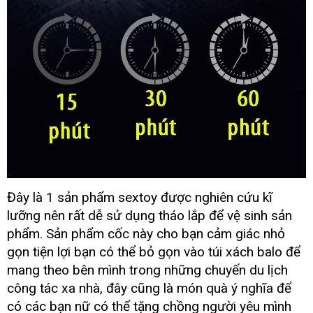
Đây là 1 sản phẩm sextoy
bỏ
được nghiên cứu kĩ
20190828094838
sỉ
lưỡng nên
giá
rất dễ sử dụng tháo lắp
tận
để vệ sinh sản
6856660
coc
rẻ
nơi
phẩm
cửa
. Sản phẩm cốc này cho bạn cảm giác nhỏ
thu
hàng
gọn tiện lợi bạn
link
có thể bỏ gọn vào túi xách balo
cun
để
dam
web
cấp
mang theo bên mình trong
sử
những chuyến du lịch
the
dụng
công tác xa nhà
danh
, đây
hướng
cũng là món quà ý nghĩa
vận
để
he
sách
dẫn
chuyể
có
thanh
các bạn nữ
đấu
có thể tặng chồng người yêu mình
moi