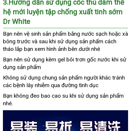
3.Hướng dẫn sử dụng cốc thủ dâm thế
moi
dr
hệ mới luyện tập chống xuất tinh sớm
white
Dr White
17
-
Bạn nên vệ sinh sản phẩm bằng nước sạch
Mỹ
hoặc xà
Cốc
bông trước
thủ
đăng
và sau khi sử dụng sản phẩm cách
dâm
ký
tháo lắp bạn xem hình ảnh bên dưới
mới
nhé
thế
nhất
Bạn nên sử dụng kèm gel bôi trơn gốc nước khi sử
hệ
dụng sản phẩm
mới
luyện
Không sử dụng chung sản phẩm người khác tránh
hà
tập
nh
các bệnh lây nhiễm qua đường tình dục
chống
xuất
Bạn không đeo bao cao su khi sử dụng sản phẩm
xư
tinh
nhé.
sớm
Dr
White