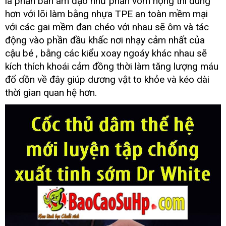
sinh
là phần bán âm đạo như phần vòm họng
tiết
thì đúng
xuất
kiệm
hơn
địa
với lõi làm bằng nhựa TPE an toàn mềm mại
chất
tinh
sớm
chỉ
lượ
với
phản
các gai mềm đan chéo
shopee
với nhau
bảng
sẽ ôm
nổi
và tác
Dr
hồi
giá
tiếng
động vào phần đầu khấc nơi nhạy cảm nhất
thảo
của
White
luận
cậu bé
đại
, bằng
vận
các kiểu xoay ngoáy khác nhau
hàng
sẽ
lý
chuyển
giả
kích thích khoái cảm đồng thời làm tăng lượng máu
đổ dồn về đây giúp dương vật to khỏe
nhận
và kéo dài
hàng
thời gian quan hệ hơn.