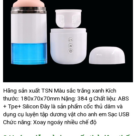
Hãng sản xuất TSN
Màu sắc trắng xanh
Kích
20190828095113
thước: 180x70x70mm
Nặng: 384 g
Chất liệu: ABS
3525272
coc
+ Tpe+ Silicon
Đây là sản phẩm cốc thủ dâm
tận
và
thu
nơi
dụng cụ luyện tập dương vật cho anh em
Sạc USB
dam
Chức năng: Xoay ngoáy nhiều chế độ
the
he