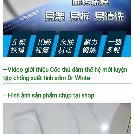
20190828094209
—Video giới thiệu Cốc thủ dâm thế hệ mới luyện
2048079
tập chống xuất tinh sớm Dr White
coc
thu
dam
—Hình ảnh sản phẩm chụp tại shop
the
he
moi
dr
white
5