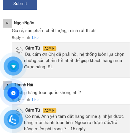
thủ
dâm
thế
Ngọc Ngân
N
hệ
Giá rẻ, sản phẩm chất lượng, mình rất thích!
mới
Reply
Like
luyện
●
tập
Cẩm Tú
ADMIN
chống
Dạ, cảm ơn Chị đã phải hồi, hệ thống luôn lựa chọn
xuất
những sản phẩm tốt nhất để giúp khách hàng mua
tinh
được hàng tốt.
sớm
Dr
White
Thanh Hải
T
Có ship hàng toàn quốc không nhỉ?
Reply
Like
●
Cẩm Tú
ADMIN
Có nhé, Anh yên tâm đặt hàng online ạ, nhận được
hàng mới thanh toán tiền. Ngoài ra được đổi/trả
hàng miễn phí trong 7 - 15 ngày