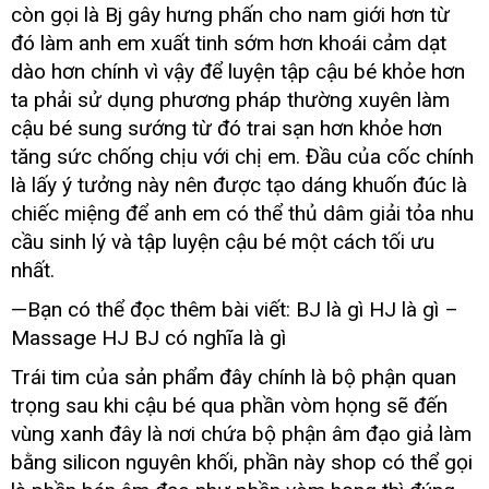
còn gọi là Bj gây hưng phấn cho nam giới hơn từ
1625220
coc
đó làm anh em xuất tinh sớm hơn khoái cảm dạt
thu
dào hơn chính vì vậy
đánh
để luyện tập cậu bé khỏe hơn
dam
giá
ta phải sử dụng phương pháp thường xuyên làm
the
cậu bé sung sướng từ đó trai sạn hơn khỏe hơn
he
tăng sức chống chịu
trung
với chị em
siêu
. Đầu
dịch
của cốc chính
moi
dr
tâm
thị
vụ
là lấy ý tưởng này nên
giá
được tạo dáng khuốn đúc là
white
rẻ
chiếc miệng
nước
để anh em
cũ
có thể thủ dâm giải tỏa nhu
12
ngoài
cầu sinh lý
Thái
và tập luyện cậu bé một cách tối ưu
-
Lan
nhất.
Cốc
thủ
—Bạn
phản
có thể đọc thêm bài viết: BJ là gì HJ là gì –
dâm
hồi
Massage HJ BJ có nghĩa là gì
thế
hệ
Trái tim
bỏ
của sản phẩm đây chính là bộ phận quan
mới
sỉ
trọng sau khi cậu bé qua phần vòm họng
bảng
sẽ đến
luyện
giá
vùng xanh đây là nơi chứa bộ phận âm đạo giả làm
tập
bằng silicon nguyên khối
Đức
, phần này shop
vệ
có thể gọi
chống