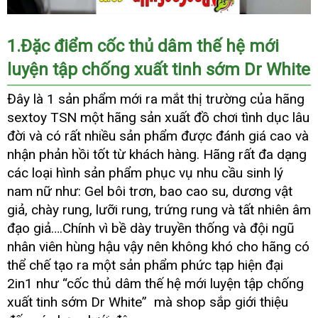
Coc
1.Đặc điểm cốc thủ dâm thế hệ mới
thu
luyện tập chống xuất tinh sớm Dr White
dam
the
Đây là 1 sản phẩm mới ra mắt thị trường
dịch
của hãng
he
moi
vụ
sextoy TSN một hãng sản xuất đồ chơi tình dục lâu
luyen
đời
thảo
và có
Trung
rất nhiều sản phẩm
nơi
được đánh giá cao
gần
và
tap
luận
Quốc
bán
nhấ
nhận phản hồi tốt từ khách hàng
sử
. Hãng
nhanh
rất đa dạng
T
chong
dụng
nhất
Q
các loại hình sản phẩm
phản
phục vụ nhu cầu sinh lý
xuat
hồi
nam nữ như: Gel bôi trơn
cao
, bao cao su
khách
, dương vật
tinh
som
cấp
hàng
giả
tại
, chày rung
giá
, lưỡi rung
ở
, trứng rung
trung
và tất nhiên âm
Dr
nhà
bán
đâu
tâm
đạo giả….Chính vì bề dày truyền thống
báo
và đội ngũ
White
giá
nhân viên hùng hậu vậy nên không khó cho hãng
phâ
có
rotated
phố
thể chế tạo ra một sản phẩm phức tạp hiện đại
-
2in1 như “cốc thủ dâm thế hệ mới luyện tập chống
Cốc
xuất tinh sớm Dr White”
đã
mà shop sắp giới thiệu
thủ
dâm