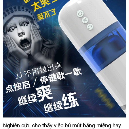
moi
dr
white
11
-
Cốc
thủ
dâm
thế
hệ
mới
luyện
tập
chống
xuất
tinh
sớm
Dr
White
Nghiên cứu cho thấy việc bú mút bằng miệng hay
20190828094412