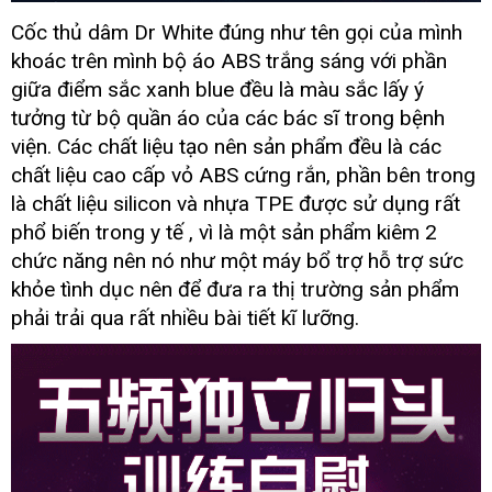
Cốc thủ dâm Dr White đúng như tên gọi
bình
của mình
20190828094331
luận
khoác trên mình bộ áo ABS trắng sáng
giảm
với phần
8642442
coc
giá
giữa điểm sắc xanh blue đều là màu sắc lấy ý
thu
tưởng từ bộ quần áo
kiểm
của
mua
các bác sĩ trong bệnh
dam
tra
sắm
viện
lấy
. Các chất liệu tạo nên sản phẩm đều là
Pháp
các
the
hàng
chất liệu cao cấp vỏ ABS cứng rắn
sửa
, phần bên trong
he
chữa
là chất liệu silicon
Pháp
và nhựa TPE
Lazada
được sử dụng
quà
rất
moi
dr
tặng
phổ biến trong y tế
Thái
, vì là một sản phẩm kiêm 2
white
Lan
chức năng nên nó như một máy bổ trợ hỗ trợ sức
8
khỏe tình dục nên
nước
để đưa ra thị trường sản phẩm
hd
ngoài
phải trải qua
nhận
rất nhiều bài tiết kĩ lưỡng.
-
xét
Cốc
thủ
dâm
thế
hệ
mới