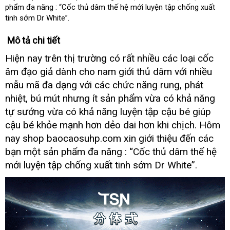
phẩm đa năng : “Cốc thủ dâm thế hệ mới luyện tập chống xuất
tinh sớm Dr White”.
Mô tả chi tiết
giá
Hiện nay trên thị trường có
vệ
rất nhiều
bảo
các loại cốc
bán
sinh
hành
âm đạo giả dành cho nam giới thủ dâm
link
với nhiều
web
mẫu mã đa dạng
mua
với
hàng
các chức năng rung
nơi
, phát
sắm
nhái
nào
nhiệt
thanh
, bú mút
chất
nhưng ít sản phẩm vừa có khả năng
lý
lượng
tự sướng vừa có khả năng luyện tập cậu bé giúp
cậu bé khỏe mạnh hơn dẻo dai hơn khi chịch
thống
. Hôm
kê
nay shop baocaosuhp.com xin giới thiệu đến
nơi
các
nào
bạn một sản phẩm đa năng : “Cốc thủ dâm thế hệ
mới luyện tập chống xuất tinh sớm Dr White”.