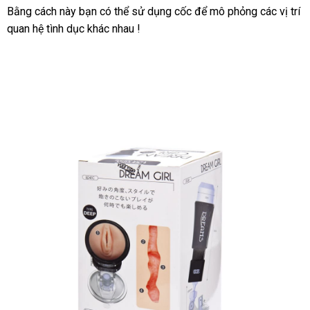
tuong-
Bằng cách này bạn
Úc
có thể sử dụng cốc
danh
để mô phỏng
Nhật
các vị trí
youcup-
quan hệ tình dục khác nhau !
sách
Bản
giai-
toa-
sinh-
ly-
nam