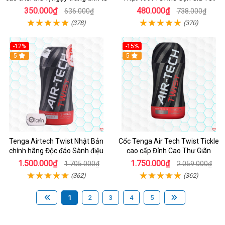
350.000₫
480.000₫
636.000₫
738.000₫
(378)
(370)
-12%
-15%
Hot
5
Hot
5
Tenga Airtech Twist Nhật Bản
Cốc Tenga Air Tech Twist Tickle
chính hãng Độc đáo Sành điệu
cao cấp Đỉnh Cao Thư Giãn
1.500.000₫
1.750.000₫
1.705.000₫
2.059.000₫
(362)
(362)
1
2
3
4
5