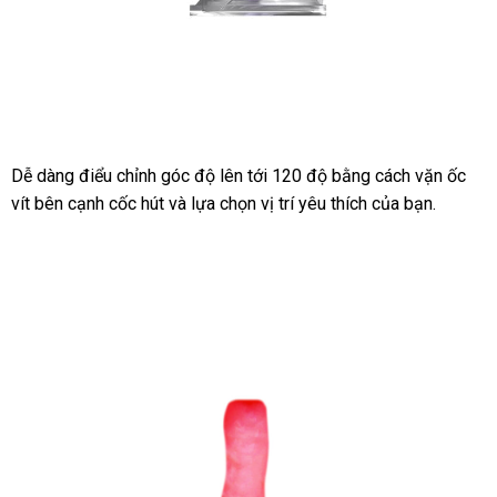
coc-
thu-
dam-
gan-
tuong-
Dễ dàng điểu chỉnh góc độ lên tới 120 độ bằng cách vặn ốc
youcup-
vít bên cạnh cốc hút
mua
và lựa chọn vị trí yêu thích
hướng
của bạn.
giai-
hàng
dẫn
toa-
sinh-
ly-
nam