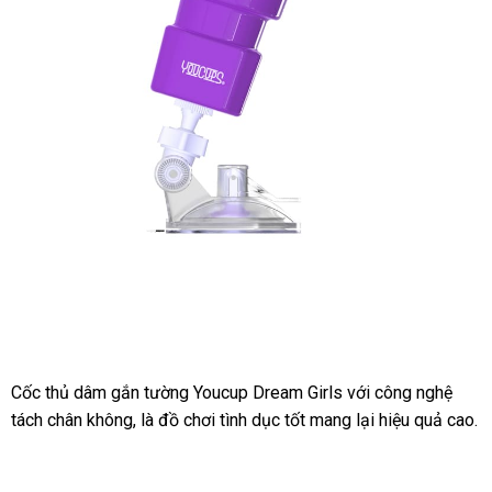
coc-
thu-
dam-
gan-
tuong-
Cốc thủ dâm gắn tường Youcup Dream Girls
nhận
với công nghệ
youcup-
tách chân không
miễn
, là đồ chơi tình dục tốt mang lại hiệu quả cao.
xét
giai-
phí
toa-
sinh-