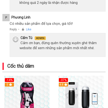
không quá 2 ngày là nhận được hàng
Phương Linh
P
Có nhiều sản phẩm để lựa chọn, giá tốt!
Reply
Like
●
Cẩm Tú
ADMIN
Cảm ơn bạn, đừng quên thường xuyên ghé thăm
website để xem những sản phẩm mới nhất nhé.
Cốc thủ dâm
-14%
-37%
Hot
5
4.8