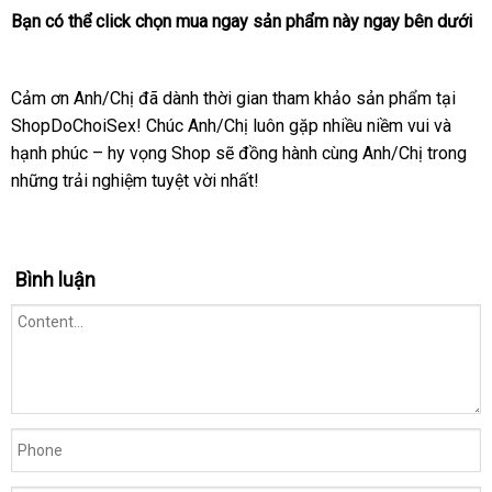
Bạn
nổi
có thể
click
chọn
mua ngay
sản phẩm này ngay bên dưới
tiếng
Cảm ơn Anh/Chị
an
đã dành thời gian tham khảo sản phẩm tại
ShopDoChoiSex! Chúc Anh/Chị luôn gặp nhiều niềm vui
toàn
có
và
hạnh phúc – hy vọng Shop
kho
sẽ đồng hành cùng Anh/Chị trong
nên
ph
những trải nghiệm tuyệt vời nhất!
hàng
mua
phố
Bình luận