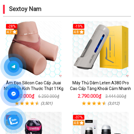
Sextoy Nam
-28%
-19%
4.7
Hot
4.8
Âm Đạo Silicon Cao Cấp Jiuai
Máy Thủ Dâm Leten A380 Pro
Nhật Bản Kích Thước Thật 11Kg
Cao Cấp Tăng Khoái Cảm Nhanh
4.500.000₫
2.790.000₫
6.250.000₫
3.444.000₫
(3,501)
(3,012)
-14%
-37%
Hot
5
4.8