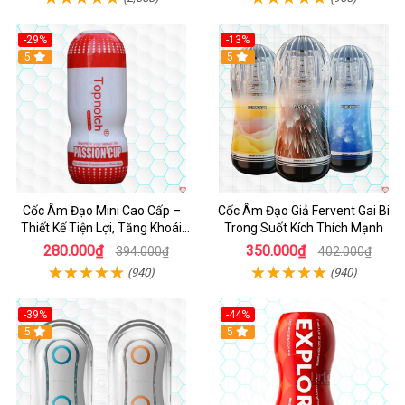
-29%
-13%
5
Hot
5
Cốc Âm Đạo Mini Cao Cấp –
Cốc Âm Đạo Giả Fervent Gai Bi
Thiết Kế Tiện Lợi, Tăng Khoái
Trong Suốt Kích Thích Mạnh
Cảm
280.000₫
350.000₫
394.000₫
402.000₫
(940)
(940)
-39%
-44%
Hot
5
Hot
5