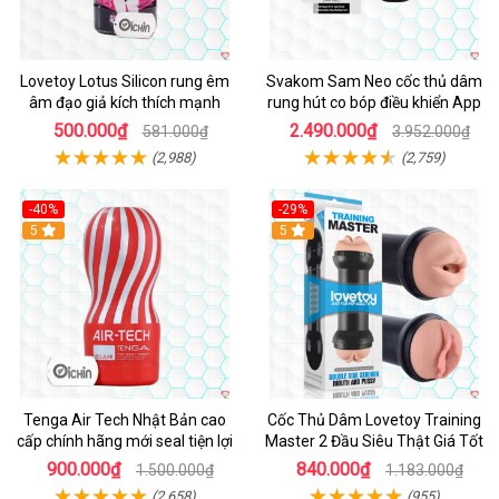
Lovetoy Lotus Silicon rung êm
Svakom Sam Neo cốc thủ dâm
âm đạo giả kích thích mạnh
rung hút co bóp điều khiển App
500.000₫
2.490.000₫
581.000₫
3.952.000₫
(2,988)
(2,759)
-40%
-29%
Hot
5
Hot
5
Tenga Air Tech Nhật Bản cao
Cốc Thủ Dâm Lovetoy Training
cấp chính hãng mới seal tiện lợi
Master 2 Đầu Siêu Thật Giá Tốt
900.000₫
840.000₫
1.500.000₫
1.183.000₫
(2,658)
(955)