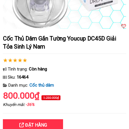
Cốc Thủ Dâm Gắn Tường Youcup DC45D Giải
Tỏa Sinh Lý Nam
Tình trạng:
Còn hàng
Sku:
16464
Danh mục:
Cốc thủ dâm
800.000₫
1.250.000₫
Khuyến mãi:
-36%
ĐẶT HÀNG