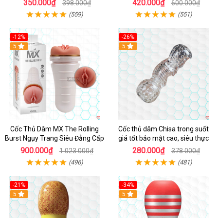
350.000₫
420.000₫
398.000₫
600.000₫
(559)
(551)
-12%
-26%
Hot
5
Hot
5
Cốc Thủ Dâm MX The Rolling
Cốc thủ dâm Chisa trong suốt
Burst Ngụy Trang Siêu Đẳng Cấp
giá tốt bảo mật cao, siêu thực
900.000₫
280.000₫
1.023.000₫
378.000₫
(496)
(481)
-21%
-34%
5
5