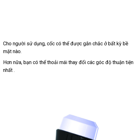
coc-
thu-
dam-
gan-
tuong-
youcup-
giai-
Cho người sử dụng
ở
, cốc
có
có thể
chợ
được gắn chắc ở bất kỳ bề
toa-
mặt nào.
đâu
nên
sinh-
mua
Đài
Hơn nữa
khách
, bạn
cũ
có thể thoải mái thay đổi
bỏ
các góc độ thuận tiện
ly-
nam
Loan
nhất .
hàng
sỉ