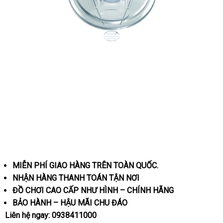
coc-
thu-
dam-
gan-
tuong-
youcup-
giai-
toa-
sinh-
ly-
MIỄN PHÍ GIAO HÀNG TRÊN TOÀN QUỐC.
nam
NHẬN HÀNG THANH TOÁN TẬN NƠI
ĐỒ CHƠI CAO CẤP NHƯ HÌNH – CHÍNH HÃNG
BẢO HÀNH – HẬU MÃI CHU ĐÁO
Liên hệ ngay:
0938411000