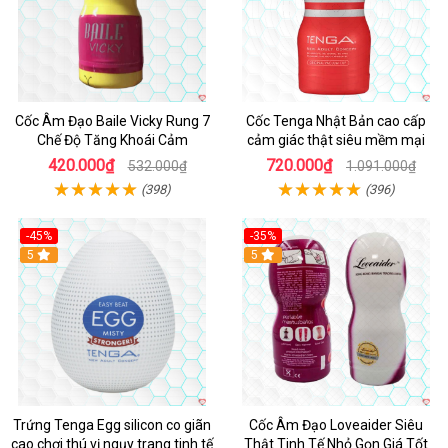
Cốc Âm Đạo Baile Vicky Rung 7
Cốc Tenga Nhật Bản cao cấp
Chế Độ Tăng Khoái Cảm
cảm giác thật siêu mềm mại
420.000₫
720.000₫
532.000₫
1.091.000₫
(398)
(396)
-45%
-35%
Hot
5
5
Trứng Tenga Egg silicon co giãn
Cốc Âm Đạo Loveaider Siêu
cao chơi thú vị ngụy trang tinh tế
Thật Tinh Tế Nhỏ Gọn Giá Tốt