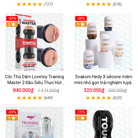
(727)
(676)
-43%
-36%
Hot
5
Hot
5
Cốc Thủ Dâm Lovetoy Training
Svakom Hedy X silicone mềm
Master 2 Đầu Siêu Thực Hút
mini nhỏ gọn trải nghiệm tuyệt
Mạnh
vời
840.000₫
320.000₫
1.474.000₫
500.000₫
(649)
(623)
-30%
-15%
Hot
5
5