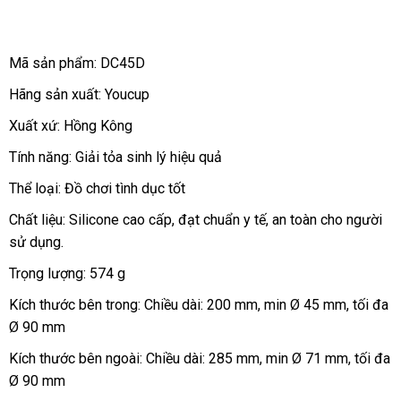
dam-
gan-
tuong-
Mã sản phẩm: DC45D
youcup-
giai-
Hãng sản xuất: Youcup
toa-
Xuất xứ: Hồng Kông
sinh-
ly-
Tính năng: Giải tỏa sinh lý hiệu quả
nam
Thể loại: Đồ chơi tình dục tốt
Chất liệu: Silicone cao cấp
xách
, đạt chuẩn y tế
Đài
, an toàn cho người
sử dụng.
tay
Loan
Trọng lượng: 574 g
Kích thước bên trong: Chiều dài: 200 mm
Trung
, min Ø 45 mm
lừa
, tối đa
Ø 90 mm
Quốc
đảo
Kích thước bên ngoài: Chiều dài: 285 mm
lấy
, min Ø 71 mm
báo
, tối đa
Ø 90 mm
hàng
giá