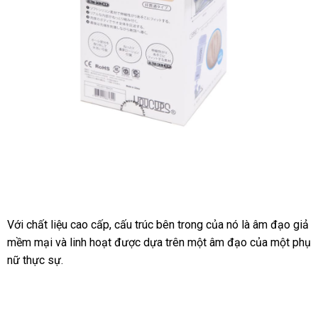
coc-
thu-
dam-
gan-
tuong-
Với chất liệu cao cấp
giao
, cấu trúc bên trong
nội
của nó là âm đạo giả
youcup-
mềm mại
thế
và linh hoạt
hàng
Nhật
được dựa trên một âm đạo
địa
showroom
của một phụ
giai-
nữ thực sự.
giới
Bản
toa-
sinh-
ly-
nam