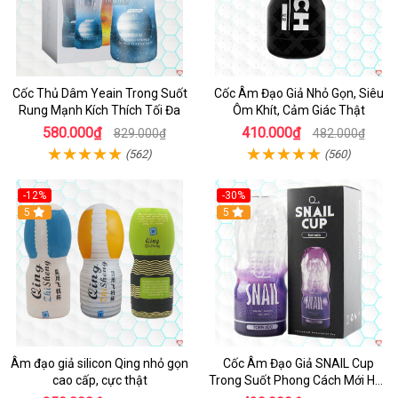
Cốc Thủ Dâm Yeain Trong Suốt
Cốc Âm Đạo Giả Nhỏ Gọn, Siêu
Rung Mạnh Kích Thích Tối Đa
Ôm Khít, Cảm Giác Thật
580.000₫
410.000₫
829.000₫
482.000₫
(562)
(560)
-12%
-30%
5
5
Âm đạo giả silicon Qing nhỏ gọn
Cốc Âm Đạo Giả SNAIL Cup
cao cấp, cực thật
Trong Suốt Phong Cách Mới Hấp
Dẫn