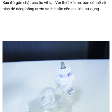
Sau đó gắn chặt
khuyến
các ốc vít lại
đã
. Với thiết kế mở
giá
, bạn
đăng
có thể vệ
youcup-
sinh dễ dàng bằng nước sạch
mãi
qua
giá
hoặc cồn sau khi sử dụng.
rẻ
ký
giai-
sử
rẻ
toa-
sinh-
dụng
ly-
nam