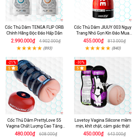
Cốc Thủ Dâm TENGA FLIP ORB
Cốc Thủ Dâm JIUUY 003 Ngụy
Chính Hãng Độc Đáo Hấp Dẫn
Trang Nhỏ Gọn Kín Đáo Mua
Ngay
2.990.000₫
455.000₫
4.902.000₫
813.000₫
(893)
(840)
-21%
-30%
Hot
5
Hot
5
Cốc Thủ Dâm PrettyLove 55
Lovetoy Vagina Silicone mềm
Vagina Chất Lượng Cao Tăng
mịn, khít chặt, cảm giác thật
Khoái Cảm
480.000₫
450.000₫
608.000₫
643.000₫