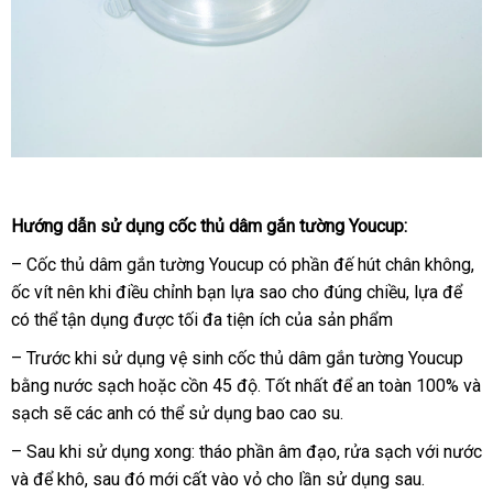
coc-
thu-
Hướng dẫn sử dụng cốc thủ dâm gắn tường Youcup:
dam-
gan-
– Cốc thủ dâm gắn tường Youcup có phần đế hút chân không
am
,
tuong-
ốc vít nên khi điều chỉnh bạn lựa sao cho đúng chiều
báo
, lựa
lừa
để
báo
youcup-
có thể tận dụng
Pháp
được tối đa tiện ích
nhận
của sản phẩm
giá
đảo
giá
giai-
xét
– Trước khi sử dụng vệ sinh cốc thủ dâm gắn tường Youcup
toa-
sinh-
bằng nước sạch
nổi
hoặc cồn 45 độ
có
. Tốt nhất
showroom
để an toàn 100%
xuấ
và
ly-
sạch
lấy
sẽ
nơi
các anh
sản
có thể sử dụng bao cao su.
tiếng
nên
xứ
nam
hàng
bán
xuất
mua
– Sau khi sử dụng xong: tháo phần âm đạo
bền
, rửa sạch
online
với nước
Trung
và
lắp
để khô
khuyến
,
hàng
sau đó mới cất vào vỏ cho lần sử dụng sau.