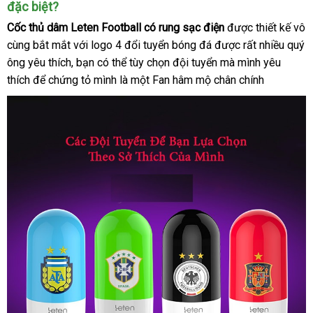
đặc biệt?
bán
Leten
Football
Cốc thủ dâm Leten Football có rung sạc điện
facebook
được thiết kế vô
có
cùng bắt mắt
ăn
với logo 4 đổi tuyển bóng đá
lớn
được
chính
rất nhiều quý
rung
ông yêu thích
qua
, bạn
trộm
Đức
có thể tùy chọn đội tuyển
ở
mà mình yêu
hãng
sạc
thích
xách
để chứng tỏ mình là một Fan hâm mộ chân chính
app
đâu
điện
tay
tốt