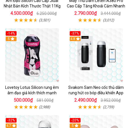
Âm Đạo Silicon Cao Cấp Jiuai
Máy Thủ Dâm Leten A380 Pro
Nhật Bản Kích Thước Thật 11Kg
Cao Cấp Tăng Khoái Cảm Nhanh
4.500.000₫
2.790.000₫
6.250.000₫
3.444.000₫
(3,501)
(3,012)
-14%
-37%
Hot
5
4.8
Lovetoy Lotus Silicon rung êm
Svakom Sam Neo cốc thủ dâm
âm đạo giả kích thích mạnh
rung hút co bóp điều khiển App
500.000₫
2.490.000₫
581.000₫
3.952.000₫
(2,988)
(2,759)
-32%
-20%
Hot
4.7
Hot
5