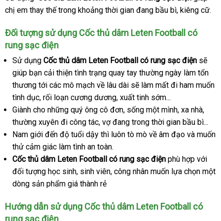
chị em thay thế trong khoảng thời gian đang bầu bì
nhanh
, kiêng cữ.
nhất
Đối tượng sử dụng Cốc thủ dâm Leten Football có
rung sạc điện
Sử dụng
Cốc thủ dâm Leten Football có rung sạc điện
lấy
sẽ
giúp bạn cải thiện tình trạng quay tay thường ngày làm tổn
hàng
thương tới
ở
các mô mạch về lâu dài
bền
sẽ làm mất đi ham muốn
tình dục
tiki
, rối loạn cương dương
đâu
cũ
, xuất tinh sớm...
Giành cho
xuất
những quý ông cô đơn
uy
dịch
, sống một mình
ở
, xa nhà
đăng
,
thường xuyên đi công tác
xứ
tín
Pháp
, vợ đang trong thời gian bầu bì...
vụ
đâu
ký
Nam giới đến độ tuổi dậy
nhanh
thì luôn tò mò về âm đạo
uy
nhập
và muốn
thử cảm giác làm tình an toàn.
nhất
tín
khẩu
Cốc thủ dâm Leten Football có rung sạc điện
phù hợp
hướng
với
đối tượng học sinh
Trung
, sinh viên
cũ
, công nhân muốn lựa chọn một
dẫn
dòng sản phẩm giá thành rẻ
Quốc
Hướng dẫn sử dụng Cốc thủ dâm Leten Football có
rung sạc điện