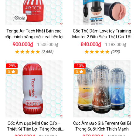
Tenga Air Tech Nhật Bản cao
Cốc Thủ Dâm Lovetoy Training
cấp chính hãng mới seal tiện lợi
Master 2 Đầu Siêu Thật Giá Tốt
900.000₫
840.000₫
1.500.000₫
1.183.000₫
(2,658)
(955)
-29%
-13%
5
Hot
5
Cốc Âm Đạo Mini Cao Cấp –
Cốc Âm Đạo Giả Fervent Gai Bi
Thiết Kế Tiện Lợi, Tăng Khoái
Trong Suốt Kích Thích Mạnh
Cảm