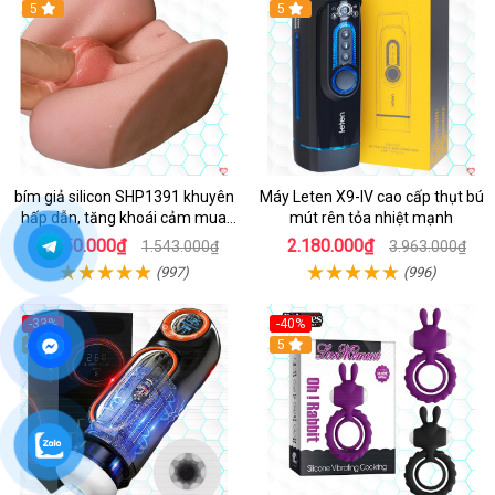
Hot
5
Hot
5
bím giả silicon SHP1391 khuyên
Máy Leten X9-IV cao cấp thụt bú
hấp dẫn, tăng khoái cảm mua
mút rên tỏa nhiệt mạnh
ngay
1.250.000₫
2.180.000₫
1.543.000₫
3.963.000₫
(997)
(996)
-33%
-40%
Hot
4.9
5