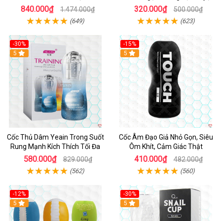
Mạnh
vời
840.000₫
320.000₫
1.474.000₫
500.000₫
(649)
(623)
-30%
-15%
Hot
5
5
Cốc Thủ Dâm Yeain Trong Suốt
Cốc Âm Đạo Giả Nhỏ Gọn, Siêu
Rung Mạnh Kích Thích Tối Đa
Ôm Khít, Cảm Giác Thật
580.000₫
410.000₫
829.000₫
482.000₫
(562)
(560)
-12%
-30%
5
5