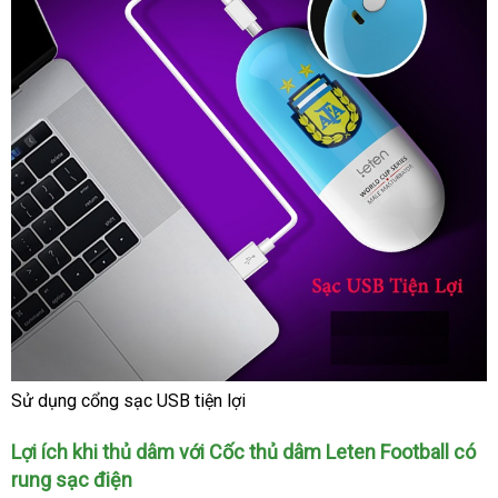
Sử dụng cổng sạc USB tiện lợi
Cốc
thủ
Lợi ích khi thủ dâm
nhanh
với Cốc thủ dâm Leten Football có
dâm
rung sạc điện
nhất
Leten