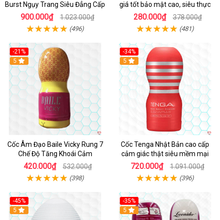
Burst Ngụy Trang Siêu Đẳng Cấp
giá tốt bảo mật cao, siêu thực
900.000₫
280.000₫
1.023.000₫
378.000₫
(496)
(481)
-21%
-34%
5
5
Cốc Âm Đạo Baile Vicky Rung 7
Cốc Tenga Nhật Bản cao cấp
Chế Độ Tăng Khoái Cảm
cảm giác thật siêu mềm mại
420.000₫
720.000₫
532.000₫
1.091.000₫
(398)
(396)
-45%
-35%
Hot
5
5