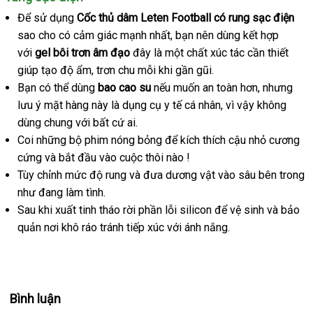
Để sử dụng
Cốc thủ dâm Leten Football có rung sạc điện
sao cho có cảm giác mạnh nhất
lớn
, bạn nên dùng kết hợp
đặt
với
gel bôi trơn âm đạo
đây là một chất xúc tác cần thiết
hàng
giúp tạo độ ẩm
online
, trơn chu mỗi khi gần gũi.
Bạn
chất
có thể dùng
bao cao su
shopee
nếu muốn an toàn hơn
đặt
,
đăng
nhưng
lưu ý mặt hàng này là dụng cụ y tế cá nhân
lượng
xuất
, vì vậy không
mua
ký
dùng chung
bền
với
nhận
bất cứ ai.
khẩu
Coi
dịch
những bộ phim nóng bỏng
xét
miễn
để kích thích cậu nhỏ cương
cứng
vụ
cao
và bắt đầu vào cuộc thôi nào !
phí
Tùy chỉnh mức độ rung
cấp
nhận
và đưa dương vật vào sâu bên trong
như đang làm tình.
xét
Sau khi xuất tinh tháo rời phần lỗi silicon
Nhật
để vệ sinh
mini
và bảo
quản nơi khô ráo tránh tiếp xúc
tận
với ánh nắng.
Bản
nơi
Bình luận