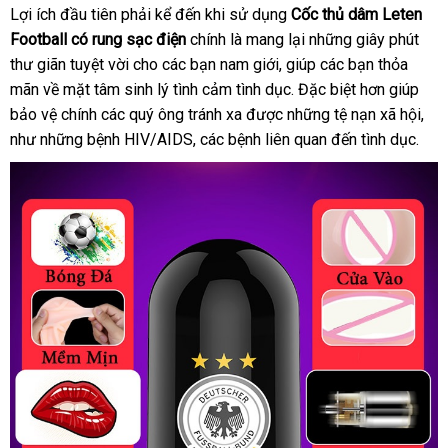
Football
Lợi ích đầu tiên phải kể đến khi sử dụng
Cốc thủ dâm Leten
có
Football có rung sạc điện
chính là mang lại
bình
những giây phút
rung
thư giãn tuyệt vời cho
xuất
các bạn nam giới
đổi
, giúp
luận
tốt
các bạn thỏa
sạc
mãn về mặt tâm sinh lý tình cảm tình dục
xứ
trả
mua
.
bền
Đặc biệt hơn giúp
nhất
điện
bảo vệ chính
đấu
các quý ông tránh xa
nhập
được
địa
những tệ nạn xã hội
hàng
giá
,
như
trung
những bệnh HIV/AIDS
giá
danh
,
tiết
các bệnh liên quan đến tình dục.
khẩu
chỉ
bán
tâm
sách
kiệm
lẻ