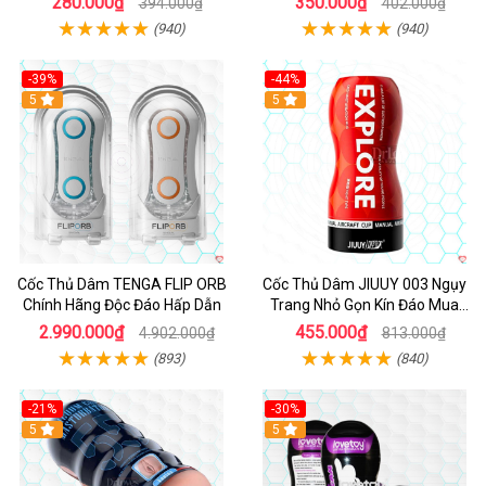
280.000₫
350.000₫
394.000₫
402.000₫
(940)
(940)
-39%
-44%
Hot
5
Hot
5
Cốc Thủ Dâm TENGA FLIP ORB
Cốc Thủ Dâm JIUUY 003 Ngụy
Chính Hãng Độc Đáo Hấp Dẫn
Trang Nhỏ Gọn Kín Đáo Mua
Ngay
2.990.000₫
455.000₫
4.902.000₫
813.000₫
(893)
(840)
-21%
-30%
Hot
5
Hot
5