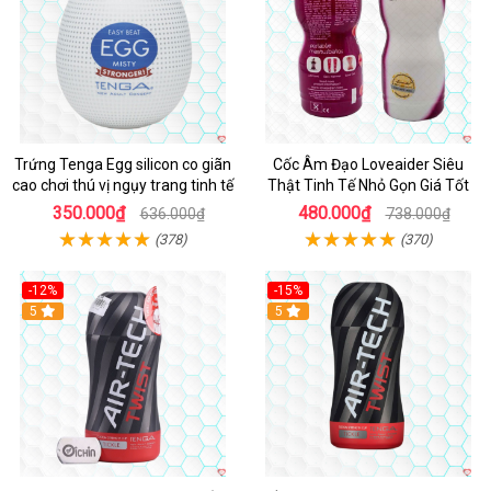
Trứng Tenga Egg silicon co giãn
Cốc Âm Đạo Loveaider Siêu
cao chơi thú vị ngụy trang tinh tế
Thật Tinh Tế Nhỏ Gọn Giá Tốt
350.000₫
480.000₫
636.000₫
738.000₫
(378)
(370)
-12%
-15%
Hot
5
Hot
5