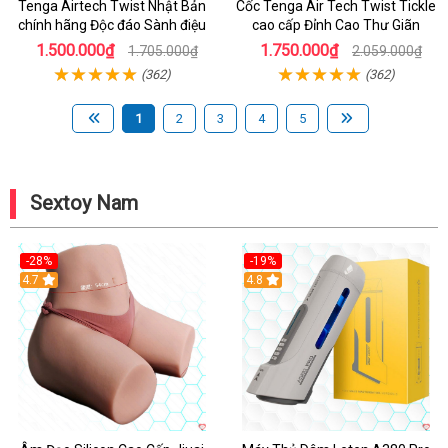
Tenga Airtech Twist Nhật Bản
Cốc Tenga Air Tech Twist Tickle
chính hãng Độc đáo Sành điệu
cao cấp Đỉnh Cao Thư Giãn
1.500.000₫
1.750.000₫
1.705.000₫
2.059.000₫
(362)
(362)
1
2
3
4
5
Sextoy Nam
-28%
-19%
4.7
Hot
4.8