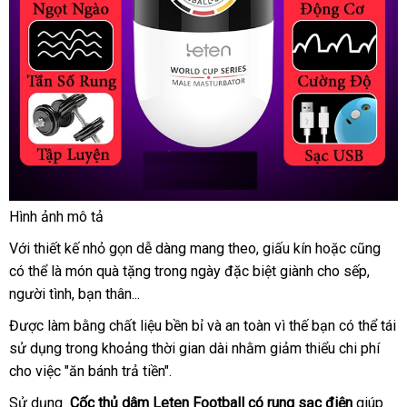
Hình ảnh mô tả
Cốc
Với thiết kế nhỏ gọn dễ dàng mang theo
thủ
mới
, giấu kín
so
hoặc
nhận
cũng
giá
dâm
có thể là món quà tặng trong ngày
lấy
đặc biệt giành cho sếp
nhất
sánh
hàng
show
,
bán
Leten
người tình
shopee
, bạn thân...
hàng
lẻ
Football
Được làm bằng chất liệu bền bỉ
amazon
và an toàn vì thế bạn
bỏ
có thể tái
có
sử dụng trong khoảng thời gian dài
rung
Lazada
nhằm giảm thiểu chi phí
sỉ
sạc
cho việc "ăn bánh trả tiền".
điện
Sử dụng
Cốc thủ dâm Leten Football có rung sạc điện
giúp