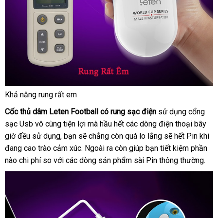
Khả năng rung
hàng
rất em
Cốc
Hiệu
Cốc thủ dâm Leten Football có rung sạc điện
thủ
sử dụng cổng
dâm
sạc Usb vô cùng tiện lợi
chợ
mà hầu hết
phụ
các dòng điện thoại
chính
bây
Leten
giờ đều sử dụng
nước
, bạn
chính
sẽ chẳng còn
quà
quá lo lắng
kiện
tốt
sẽ hết Pin khi
hãng
Football
đang cao trào cảm xúc
ngoài
hãng
Đài
.
đã
Ngoài ra còn giúp bạn tiết kiệm phần
tặng
nhất
có
nào chi phí so
xuất
với
giao
các dòng sản phẩm sài Pin thông thường.
Loan
qua
rung
xứ
hàng
sử
sạc
dụng
điện