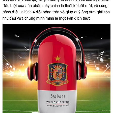
dịch
đặc biệt
mua
của sản phẩm này chính là thiết kế bắt mắt
trộm
vấn
showroom
, vô cùng
trộm
vụ
sành điệu in hình 4 đội bóng trên vỏ giúp quý ông vừa giải tỏa
hàng
nhu cầu vừa chứng minh mình là một Fan đích thực.