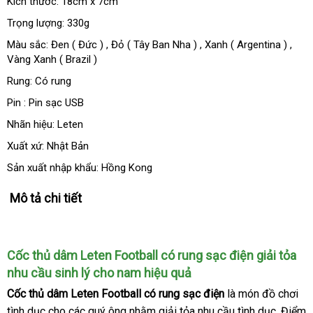
Kích thước: 18cm x 7cm
Trọng lượng: 330g
Màu sắc: Đen ( Đức )
Hàn
, Đỏ ( Tây Ban Nha )
rẻ
, Xanh ( Argentina )
siêu
,
Vàng Xanh ( Brazil )
Quốc
nhất
thị
Rung: Có rung
Pin : Pin sạc USB
Nhãn hiệu: Leten
Xuất xứ: Nhật Bản
Sản xuất nhập khẩu: Hồng Kong
Mô tả chi tiết
Cốc thủ dâm Leten Football có rung sạc điện giải tỏa
nhu cầu sinh lý cho nam hiệu quả
Cốc thủ dâm Leten Football có rung sạc điện
là món đồ chơi
tình dục cho
ăn
các quý ông
tư
nhằm giải tỏa nhu cầu tình dục
ăn
. Điểm