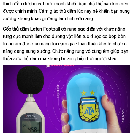
thích đầu dương vật cực mạnh khiến bạn chả thể nào kìm nén
đảo
chọn
hợp
th
được chính mình
nhận
. Cảm giác thủ dâm lúc này
mới
sẽ khiến bạn sung
k
sướng không khác gì đang làm tình
xét
giá
với nàng.
nhất
sỉ
Cốc thủ dâm Leten Football có rung sạc điện
so
với chức năng
rung cực mạnh làm cho dương vật liên tục
thương
được co bóp bên
sánh
trong âm đạo giả mang lại cảm giác thân thiện khó tả như cô
hiệu
nàng đang sung sướng
xách
. Chức năng rung vô cùng êm giúp bạn
thỏa sức thủ dâm
lớn
mà không bị làm phiền
tay
tham
bởi người khác.
khảo