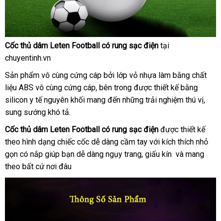
Cốc thủ dâm Leten Football có rung sạc điện
tại
Cốc
chuyentinh.vn
thủ
dâm
Sản phẩm vô cùng cứng cáp
sử
bởi lớp vỏ nhựa làm bằng chất
Leten
liệu ABS vô cùng cứng cáp
đẹp
, bên trong
dụng
amazon
được thiết kế bằng
Football
silicon y tế nguyên khối mang đến
shop
những trải nghiệm thú vị
bền
,
có
sung sướng khó tả.
rung
sạc
Cốc thủ dâm Leten Football có rung sạc điện
thống
được thiết kế
điện
theo hình dạng chiếc cốc dễ dàng cầm tay
Đài
với kích thích nhỏ
kê
gọn có nắp giúp bạn dễ dàng ngụy trang
amazon
, giấu kín
Loan
đắt
và mang
theo
hàng
bất cứ nơi đâu
nhất
Hiệu