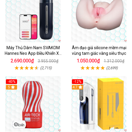
Máy Thủ Dâm Nam SVAKOM
Âm đạo giả silicone mềm mại
Hannes Neo App Điều Khiển Xa
vùng tam giác vàng siêu thực
Cao Cấp
2.690.000₫
1.050.000₫
3.955.000₫
1.312.000₫
(2,715)
(2,699)
-40%
-12%
Hot
5
Hot
4.7