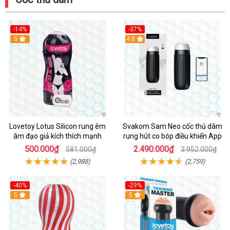
-14%
-37%
Hot
5
4.8
Lovetoy Lotus Silicon rung êm
Svakom Sam Neo cốc thủ dâm
âm đạo giả kích thích mạnh
rung hút co bóp điều khiển App
500.000₫
2.490.000₫
581.000₫
3.952.000₫
(2,988)
(2,759)
-40%
-29%
Hot
5
Hot
5