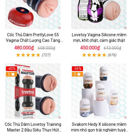
Cốc Thủ Dâm PrettyLove 55
Lovetoy Vagina Silicone mềm
Vagina Chất Lượng Cao Tăng
mịn, khít chặt, cảm giác thật
Khoái Cảm
480.000₫
450.000₫
608.000₫
643.000₫
(727)
(676)
-43%
-36%
Hot
5
Hot
5
Cốc Thủ Dâm Lovetoy Training
Svakom Hedy X silicone mềm
Master 2 Đầu Siêu Thực Hút
mini nhỏ gọn trải nghiệm tuyệt