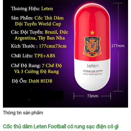
Thông tin sản phẩm
Cốc
thủ
Cốc thủ dâm Leten Football có rung sạc điện có gì
nơi
dâm