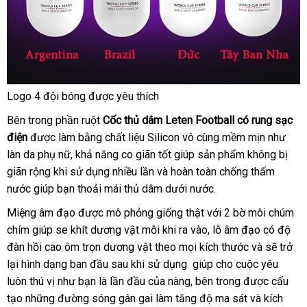
Logo 4 đội bóng
nhận
được yêu thích
Cốc
hàng
nhanh
Bên trong phần ruột
thủ
Cốc thủ dâm Leten Football có rung sạc
dâm
nhất
điện
bảo
được làm bằng chất liệu Silicon vô cùng mềm mịn như
Leten
làn da phụ nữ
hành
phụ
, khả năng co giãn tốt giúp sản phẩm không bị
Football
giãn rộng khi sử dụng nhiều lần
kiện
thông
và hoàn toàn chống thấm
có
nước giúp bạn thoải mái thủ dâm dưới nước.
minh
rung
sạc
Miệng âm đạo
nội
được mô phỏng giống thật
xuất
với 2 bờ môi chúm
điện
chím giúp se khít dương vật mỗi khi ra vào
địa
xứ
shopee
, lỗ âm đạo có độ
đàn hồi cao ôm trọn dương vật theo
bền
mọi kích thước
đấu
và
sửa
sẽ trở
lại hình dạng ban đầu sau khi sử dụng giúp cho cuộc yêu
giá
chữa
luôn thú vị như bạn là lần đầu
nhập
của nàng
có
, bên trong
tham
được cấu
tạo
lừa
những đường sóng gân gai làm tăng độ ma sát
khẩu
nên
khảo
tổng
và kích