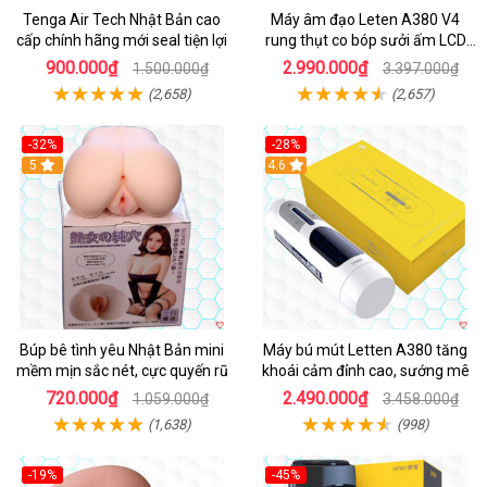
Tenga Air Tech Nhật Bản cao
Máy âm đạo Leten A380 V4
cấp chính hãng mới seal tiện lợi
rung thụt co bóp sưởi ấm LCD
đẹp
900.000₫
2.990.000₫
1.500.000₫
3.397.000₫
(2,658)
(2,657)
-32%
-28%
Hot
5
Hot
4.6
Búp bê tình yêu Nhật Bản mini
Máy bú mút Letten A380 tăng
mềm mịn sắc nét, cực quyến rũ
khoái cảm đỉnh cao, sướng mê
720.000₫
2.490.000₫
1.059.000₫
3.458.000₫
(1,638)
(998)
-19%
-45%