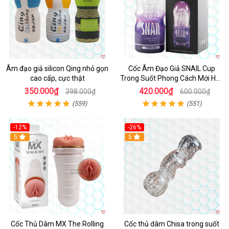
Âm đạo giả silicon Qing nhỏ gọn
Cốc Âm Đạo Giả SNAIL Cup
cao cấp, cực thật
Trong Suốt Phong Cách Mới Hấp
Dẫn
350.000₫
420.000₫
398.000₫
600.000₫
(559)
(551)
-12%
-26%
Hot
5
Hot
5
Cốc Thủ Dâm MX The Rolling
Cốc thủ dâm Chisa trong suốt