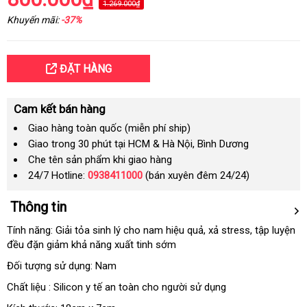
1.269.000₫
Khuyến mãi:
-37%
ĐẶT HÀNG
Cam kết bán hàng
Giao hàng toàn quốc (miễn phí ship)
Giao trong 30 phút tại HCM & Hà Nội, Bình Dương
Che tên sản phẩm khi giao hàng
24/7 Hotline:
0938411000
(bán xuyên đêm 24/24)
Thông tin
Tính năng: Giải tỏa sinh lý cho nam hiệu quả
nhanh
, xả stress
hỗ
, tập luyện
đều đặn giảm khả năng xuất tinh sớm
nhất
trợ
Đối tượng sử dụng: Nam
Chất liệu : Silicon y tế an toàn cho người sử dụng