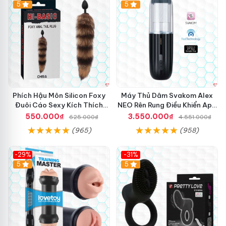
Hot
5
5
Phích Hậu Môn Silicon Foxy
Máy Thủ Dâm Svakom Alex
Đuôi Cáo Sexy Kích Thích
NEO Rên Rung Điều Khiển App
Mạnh
Siêu Phê
550.000₫
3.550.000₫
625.000₫
4.551.000₫
(965)
(958)
-29%
-31%
Hot
5
5