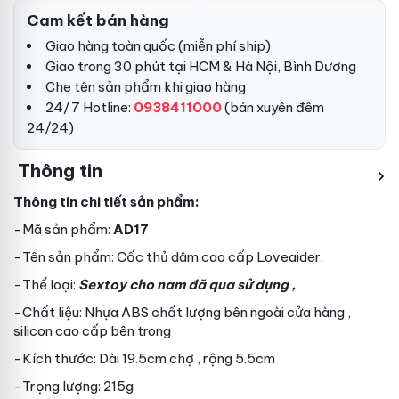
Cam kết bán hàng
Giao hàng toàn quốc (miễn phí ship)
Giao trong 30 phút tại HCM & Hà Nội, Bình Dương
Che tên sản phẩm khi giao hàng
24/7 Hotline:
0938411000
(bán xuyên đêm
24/24)
Thông tin
Thông tin chi tiết sản phẩm:
-Mã sản phẩm:
AD17
-Tên sản phẩm: Cốc thủ dâm cao cấp Loveaider.
-Thể loại:
Sextoy cho nam
đã qua sử dụng
,
-Chất liệu: Nhựa ABS chất lượng bên ngoài
cửa hàng
,
silicon cao cấp bên trong
-Kích thước: Dài 19.5cm
chợ
, rộng 5.5cm
-Trọng lượng: 215g