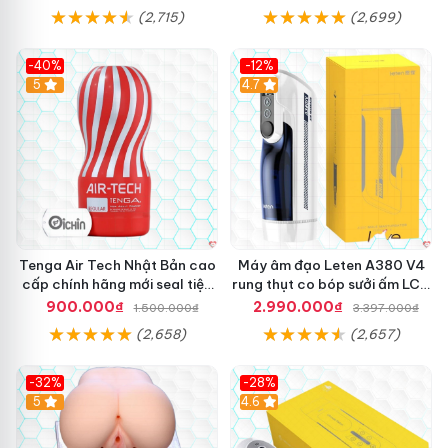
(2,715)
(2,699)
-40%
-12%
Hot
5
Hot
4.7
Tenga Air Tech Nhật Bản cao
Máy âm đạo Leten A380 V4
cấp chính hãng mới seal tiện
rung thụt co bóp sưởi ấm LCD
lợi
đẹp
900.000₫
2.990.000₫
1.500.000₫
3.397.000₫
(2,658)
(2,657)
-32%
-28%
Hot
5
Hot
4.6