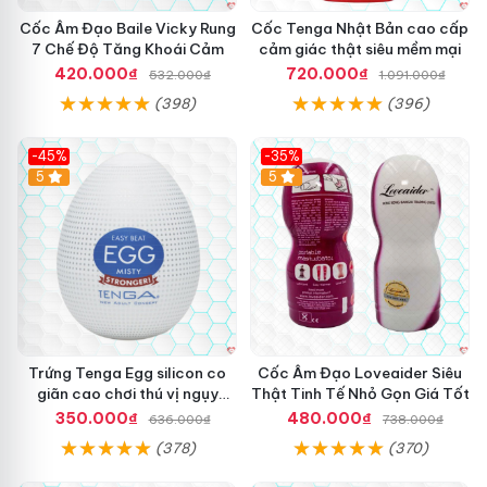
u
r
Bảo quản:
Cốc Âm Đạo Baile Vicky Rung
Cốc Tenga Nhật Bản cao cấp
l
u
7 Chế Độ Tăng Khoái Cảm
cảm giác thật siêu mềm mại
ầ
n
– Nơi sạch
ở đâu tốt
sẽ
cũ
, khô thoáng
ăn trộm
, tránh bụi
n
420.000₫
720.000₫
532.000₫
1.091.000₫
g
.
bẩn.
A
(398)
(396)
D
– Nhiệt độ cất giữ dưới 30 độ C.
1
-45%
-35%
7
Hot
5
5
c
– Tránh ánh nắng mặt trời.
h
í
– Để xa tầm tay trẻ em.
n
h
h
ã
n
g
t
Trứng Tenga Egg silicon co
Cốc Âm Đạo Loveaider Siêu
ạ
giãn cao chơi thú vị ngụy
Thật Tinh Tế Nhỏ Gọn Giá Tốt
i
trang tinh tế
350.000₫
480.000₫
636.000₫
738.000₫
l
(378)
(370)
o
v