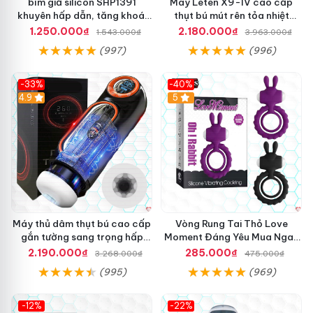
bím giả silicon SHP1391
Máy Leten X9-IV cao cấp
khuyên hấp dẫn, tăng khoái
thụt bú mút rên tỏa nhiệt
cảm mua ngay
mạnh
1.250.000₫
2.180.000₫
1.543.000₫
3.963.000₫
(997)
(996)
-33%
-40%
Hot
4.9
5
Máy thủ dâm thụt bú cao cấp
Vòng Rung Tai Thỏ Love
gắn tường sang trọng hấp
Moment Đáng Yêu Mua Ngay
dẫn
Giá Tốt
2.190.000₫
285.000₫
3.268.000₫
475.000₫
(995)
(969)
-12%
-22%