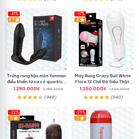
-41%
-17%
Hot
4.7
5
Trứng rung hậu môn Yunman
Máy Rung Crazy Bull White
điều khiển từ xa có quai kích
Flora 12 Chế Độ Siêu Thật,
thích
Kích Thích
1.290.000₫
1.250.000₫
2.186.000₫
1.506.000₫
(949)
(940)
-32%
-29%
Hot
5
5