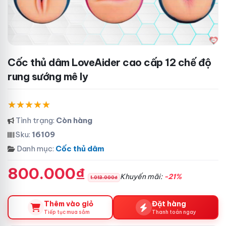
Cốc thủ dâm LoveAider cao cấp 12 chế độ
rung sướng mê ly
Tình trạng:
Còn hàng
Sku:
16109
Danh mục:
Cốc thủ dâm
800.000₫
Khuyến mãi:
-21%
1.013.000₫
Thêm vào giỏ
Đặt hàng
Tiếp tục mua sắm
Thanh toán ngay