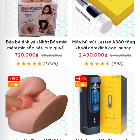
Búp bê tình yêu Nhật Bản mini
Máy bú mút Letten A380 tăng
mềm mịn sắc nét, cực quyến
khoái cảm đỉnh cao, sướng
rũ
mê
720.000₫
2.490.000₫
1.059.000₫
3.458.000₫
(1,638)
(998)
-19%
-45%
Hot
5
Hot
5