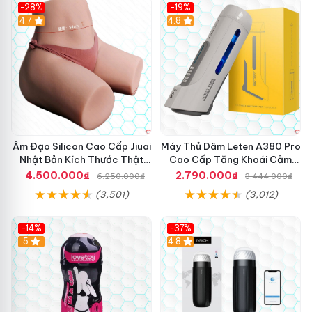
-28%
-19%
4.7
Hot
4.8
Âm Đạo Silicon Cao Cấp Jiuai
Máy Thủ Dâm Leten A380 Pro
Nhật Bản Kích Thước Thật
Cao Cấp Tăng Khoái Cảm
11Kg
Nhanh
4.500.000₫
2.790.000₫
6.250.000₫
3.444.000₫
(3,501)
(3,012)
-14%
-37%
Hot
5
4.8