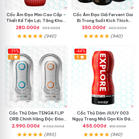
cộm
ăn trộm
để giúp tạo kích thích lên đầu dương vật.
e
m
r
ọ
Cốc Âm Đạo Mini Cao Cấp –
Cốc Âm Đạo Giả Fervent Gai
1
i
Thiết Kế Tiện Lợi, Tăng Khoái
Bi Trong Suốt Kích Thích
2
l
Cảm
Mạnh
280.000₫
350.000₫
394.000₫
402.000₫
k
ú
i
c
(940)
(940)
ể
t
u
h
-39%
-44%
r
ế
Hot
5
Hot
5
u
g
n
i
g
ớ
A
i
D
m
1
ọ
7
i
c
n
ó
ơ
n
i
Cốc Thủ Dâm TENGA FLIP
Cốc Thủ Dâm JIUUY 003
h
.
ORB Chính Hãng Độc Đáo
Ngụy Trang Nhỏ Gọn Kín Đáo
i
Hấp Dẫn
Mua Ngay
C
2.990.000₫
455.000₫
4.902.000₫
813.000₫
ề
Nhờ chất liệu bên trong mềm nên khi đút sâu cậu nhỏ vào
ố
(893)
(840)
u
bên trong không gây đau hay khó chịu
nhanh nhất
. Thay
c