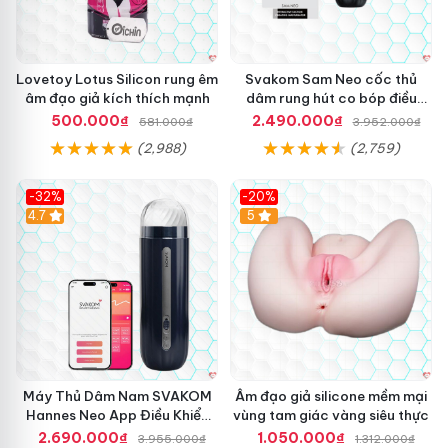
Lovetoy Lotus Silicon rung êm
Svakom Sam Neo cốc thủ
âm đạo giả kích thích mạnh
dâm rung hút co bóp điều
khiển App
500.000₫
2.490.000₫
581.000₫
3.952.000₫
(2,988)
(2,759)
-32%
-20%
Hot
4.7
Hot
5
Máy Thủ Dâm Nam SVAKOM
Âm đạo giả silicone mềm mại
Hannes Neo App Điều Khiển
vùng tam giác vàng siêu thực
Xa Cao Cấp
2.690.000₫
1.050.000₫
3.955.000₫
1.312.000₫