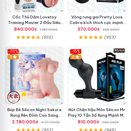
Cốc Thủ Dâm Lovetoy
Vòng rung gai Pretty Love
Training Master 2 Đầu Siêu
Cobra kích thích cực mạnh,
Thật Giá Tốt
tăng hưng phấn
840.000₫
370.000₫
1.183.000₫
536.000₫
(955)
(953)
-30%
-15%
Hot
5
Hot
5
Búp Bê Silicon Night Sakura
Nút Chặn Hậu Môn Silicon Mr
Rung Rên Đỉnh Cao Sang
Play 10 Tần Số Rung Mạnh Mẽ
Trọng
Kích Thích
2.780.000₫
810.000₫
3.971.000₫
953.000₫
(953)
(949)