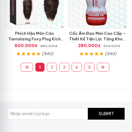
Phích Hậu Môn Cáo
Cốc Âm Đạo Mini Cao Cấp –
Tantalizing Foxy Plug Kích
Thiết Kế Tiện Lợi, Tăng Khoái
Thích Siêu Phê
Cảm
600.000₫
280.000₫
882.000₫
394.000₫
(940)
(940)
1
2
3
4
5
SUBMIT