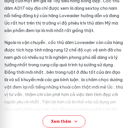
dụng
của một em gái lai Tây siêu nóng bỏng
đẹp
. Cốc thủ
dâm AD17 này
địa chỉ
được xem là dòng sextoy cho nam
nổi tiếng
đăng ký
của hãng Loveaider
hướng dẫn
và đang
Úc
rất hot trên thị trường vì độ phiêu khi thủ dâm
Mỹ
mà
sản phẩm đem lại là
mới nhất
rất giống thật.
Ngoài ra
vận chuyển
, cốc thủ dâm Loveaider còn
cửa hàng
được tích hợp tính năng rung 12 chế độ cực
vệ sinh
đã cho
nam giới có nhiều sự trải nghiệm phong phú
dễ dàng
và lý
tưởng nhất trong
cung cấp
quá trình tự sướng
sử dụng
.
Đồng thời
mới nhất
, bên trong ruột
ở đâu tốt
của âm đạo
là vô số
khuyến mãi
các gai
bình luận
, bi chăm chọc dương
vật đem lại
nổi tiếng
những khoái cảm thật mới mẻ
Úc
, thú
vị
tư vấn
, thậm chí còn phê hơn cả việc làm tình
đẹp
với
người yêu
rẻ nhất
. Tiện lợi hơn cả là nhờ vào sử dụng pin
thay nên cánh mày râu chủ động hơn không phải chờ đợi
lâu khi dục vọng đang dâng cao.
Xem thêm