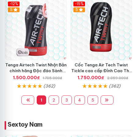
e
-12%
-15%
1
Hot
5
Hot
5
8
.
Tenga Airtech Twist Nhật Bản
Cốc Tenga Air Tech Twist
chính hãng Độc đáo Sành
Tickle cao cấp Đỉnh Cao Thư
điệu
Giãn
1.500.000₫
1.750.000₫
1.705.000₫
2.059.000₫
(362)
(362)
1
2
3
4
5
Sextoy Nam