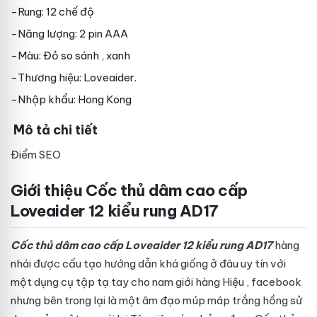
-Rung: 12 chế độ
-Năng lượng: 2 pin AAA
-Màu: Đỏ
so sánh
, xanh
-Thương hiệu: Loveaider.
-Nhập khẩu: Hong Kong
Mô tả chi tiết
Điểm SEO
Giới thiệu Cốc thủ dâm cao cấp
Loveaider 12 kiểu rung AD17
Cốc thủ dâm cao cấp Loveaider 12 kiểu rung AD17
hàng
nhái
được cấu tạo
hướng dẫn
khá giống
ở đâu uy tín
với
một dụng cụ tập tạ tay cho nam giới
hàng Hiệu
,
facebook
nhưng bên trong lại là một âm đạo múp máp trắng hồng
sử