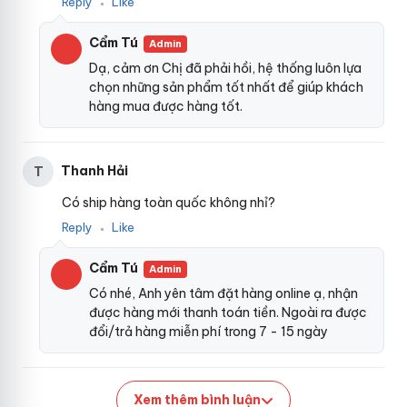
Thông tin chi tiết Cốc thủ dâm cao cấp
Reply
Like
●
ố
Loveaider 12 kiểu rung:
c
Cẩm Tú
Admin
t
h
Dạ, cảm ơn Chị đã phải hồi, hệ thống luôn lựa
Mã sản phẩm: AD17.
ủ
chọn những sản phẩm tốt nhất để giúp khách
d
hàng mua được hàng tốt.
Tính năng: Kích thích
hàng nhái
và mát xa dương vật
â
m
showroom
, giải tỏa sinh lý nam.
c
a
Thanh Hải
T
Chất liệu: Nhựa ABS chất lượng bên ngoài
danh sách
,
o
silicon cao cấp bên trong.
c
Có ship hàng toàn quốc không nhỉ?
ấ
Reply
Like
●
p
Kích thước: Dài 19.5cm
đại lý
, rộng 5.5cm.
L
Cẩm Tú
Admin
o
Trọng lượng: 215g.
v
Có nhé, Anh yên tâm đặt hàng online ạ, nhận
e
được hàng mới thanh toán tiền. Ngoài ra được
Rung: Có.
a
đổi/trả hàng miễn phí trong 7 - 15 ngày
i
Năng lượng: 2 pin AAA.
d
e
Màu: Đỏ
giao hàng
, xanh dương
cung cấp
, xanh lá.
r
Xem thêm bình luận