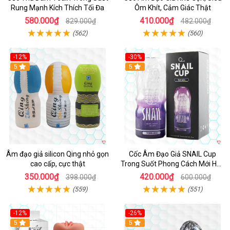
Rung Mạnh Kích Thích Tối Đa
Ôm Khít, Cảm Giác Thật
580.000₫
410.000₫
829.000₫
482.000₫
(562)
(560)
-12%
-30%
5
5
Âm đạo giả silicon Qing nhỏ gọn
Cốc Âm Đạo Giả SNAIL Cup
cao cấp, cực thật
Trong Suốt Phong Cách Mới Hấp
Dẫn
350.000₫
420.000₫
398.000₫
600.000₫
(559)
(551)
-12%
-26%
Hot
5
Hot
5