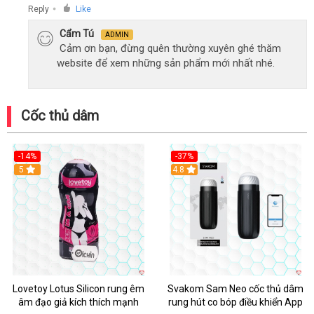
Reply
Like
●
Cẩm Tú
ADMIN
Cảm ơn bạn, đừng quên thường xuyên ghé thăm
website để xem những sản phẩm mới nhất nhé.
Cốc thủ dâm
-14%
-37%
Hot
5
4.8
Lovetoy Lotus Silicon rung êm
Svakom Sam Neo cốc thủ dâm
âm đạo giả kích thích mạnh
rung hút co bóp điều khiển App