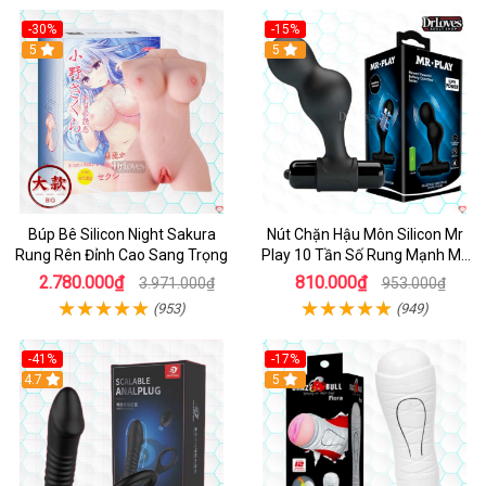
-30%
-15%
Hot
5
Hot
5
Búp Bê Silicon Night Sakura
Nút Chặn Hậu Môn Silicon Mr
Rung Rên Đỉnh Cao Sang Trọng
Play 10 Tần Số Rung Mạnh Mẽ
Kích Thích
2.780.000₫
810.000₫
3.971.000₫
953.000₫
(953)
(949)
-41%
-17%
Hot
4.7
5