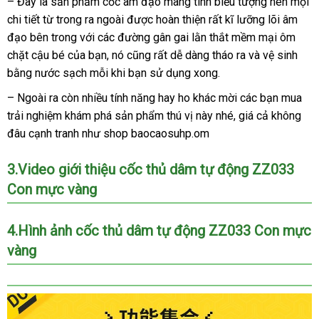
– Đây là sản phẩm cốc âm đạo mang tính biểu tượng nên
địa
mọi
chi tiết từ trong ra ngoài
tiki
được hoàn thiện
mua
rất kĩ lưỡng lõi âm
chỉ
đạo bên trong
giá
với
lừa
các đường gân gai lằn thắt mềm mại ôm
sắm
chặt cậu bé
vận
của bạn
sỉ
đảo
Thái
, nó
giá
cũng
cũ
rất dễ dàng tháo ra
vận
và vệ sinh
bằng nước sạch mỗi khi bạn sử dụng xong.
chuyển
Lan
rẻ
chuyển
–
đánh
Ngoài ra còn nhiều tính năng hay ho khác mời
trung
các bạn mua
trải nghiệm khám phá sản phẩm thú vị này
giá
Mỹ
nhé
nước
, giá cả không
tâm
đâu cạnh tranh như shop baocaosuhp.om
ngoài
3.Video giới thiệu cốc thủ dâm tự động ZZ033
Con mực vàng
4.Hình ảnh cốc thủ dâm tự động ZZ033 Con mực
vàng