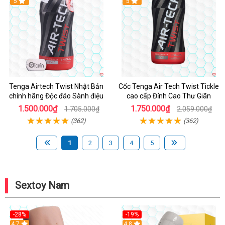
Hot
5
Hot
5
Tenga Airtech Twist Nhật Bản
Cốc Tenga Air Tech Twist Tickle
chính hãng Độc đáo Sành điệu
cao cấp Đỉnh Cao Thư Giãn
1.500.000₫
1.750.000₫
1.705.000₫
2.059.000₫
(362)
(362)
1
2
3
4
5
Sextoy Nam
-28%
-19%
4.7
Hot
4.8