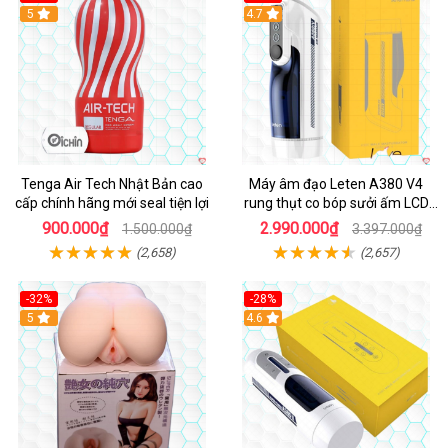
Hot
5
Hot
4.7
Tenga Air Tech Nhật Bản cao
Máy âm đạo Leten A380 V4
cấp chính hãng mới seal tiện lợi
rung thụt co bóp sưởi ấm LCD
đẹp
900.000₫
2.990.000₫
1.500.000₫
3.397.000₫
(2,658)
(2,657)
-32%
-28%
Hot
5
Hot
4.6