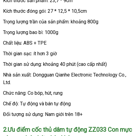
Kích thước sản phẩm: 23,7 * 9cm
-
Cốc
Kích thước đóng gói: 27 * 12,5 * 10,5cm
thủ
Trọng lượng trần
dâm
thông
của sản phẩm: khoảng 800g
tự
minh
Trọng lượng bao bì: 1000g
động
ZZ033
Chất liệu: ABS + TPE
Con
Thời gian sạc: ít hơn 3 giờ
mực
vàng
Thời gian sử dụng: khoảng 40 phút (cao cấp nhất)
co
Nhà sản xuất: Dongguan Qianhe Electronic Technology Co.
trung
,
bóp
hút
Ltd.
tâm
chân
Chức năng: Co bóp
bền
, hút
Lazada
, rung
không
Chế độ: Tự động
link
và bán tự động
web
Đối tượng sử dụng: Nam giới trên 18+
2.Ưu điểm cốc thủ dâm tự động ZZ033 Con mực