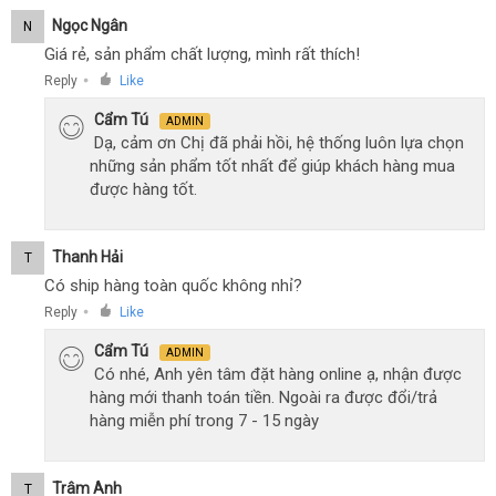
mực
Ngọc Ngân
N
vàng
Giá rẻ, sản phẩm chất lượng, mình rất thích!
co
Reply
Like
bóp
●
hút
Cẩm Tú
ADMIN
chân
Dạ, cảm ơn Chị đã phải hồi, hệ thống luôn lựa chọn
không
những sản phẩm tốt nhất để giúp khách hàng mua
được hàng tốt.
Thanh Hải
T
Có ship hàng toàn quốc không nhỉ?
Reply
Like
●
Cẩm Tú
ADMIN
Có nhé, Anh yên tâm đặt hàng online ạ, nhận được
hàng mới thanh toán tiền. Ngoài ra được đổi/trả
hàng miễn phí trong 7 - 15 ngày
Trâm Anh
T