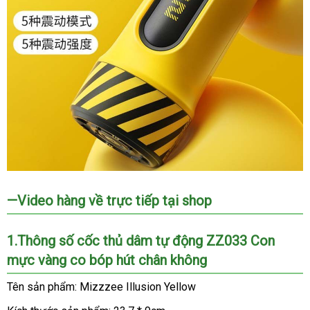
coc
—Video hàng về trực tiếp tại shop
thu
dam
Mizzzee
1.Thông số cốc thủ dâm tự động ZZ033 Con
Illusion
mực vàng co bóp hút chân không
Yellow
bia
Tên sản phẩm: Mizzzee Illusion Yellow
4