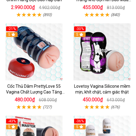
Ngay
2.990.000₫
455.000₫
4.902.000₫
813.000₫
(893)
(840)
-21%
-30%
Hot
5
Hot
5
Cốc Thủ Dâm PrettyLove 55
Lovetoy Vagina Silicone mềm
Vagina Chất Lượng Cao Tăng
mịn, khít chặt, cảm giác thật
Khoái Cảm
480.000₫
450.000₫
608.000₫
643.000₫
(727)
(676)
-43%
-36%
Hot
5
Hot
5