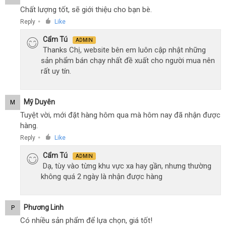
Chất lượng tốt, sẽ giới thiệu cho bạn bè.
Reply
Like
●
Cẩm Tú
ADMIN
Thanks Chị, website bên em luôn cập nhật những
sản phẩm bán chạy nhất đề xuất cho người mua nên
rất uy tín.
Mỹ Duyên
M
Tuyệt vời, mới đặt hàng hôm qua mà hôm nay đã nhận được
hàng.
Reply
Like
●
Cẩm Tú
ADMIN
Dạ, tùy vào từng khu vực xa hay gần, nhưng thường
không quá 2 ngày là nhận được hàng
Phương Linh
P
Có nhiều sản phẩm để lựa chọn, giá tốt!