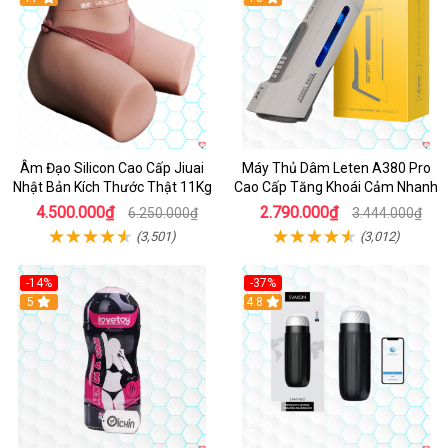
Âm Đạo Silicon Cao Cấp Jiuai
Máy Thủ Dâm Leten A380 Pro
Nhật Bản Kích Thước Thật 11Kg
Cao Cấp Tăng Khoái Cảm Nhanh
4.500.000₫
2.790.000₫
6.250.000₫
3.444.000₫
(3,501)
(3,012)
-14%
-37%
Hot
5
4.8