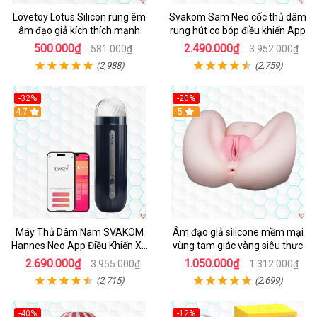
Lovetoy Lotus Silicon rung êm
Svakom Sam Neo cốc thủ dâm
âm đạo giả kích thích mạnh
rung hút co bóp điều khiển App
500.000₫
2.490.000₫
581.000₫
3.952.000₫
(2,988)
(2,759)
-32%
-20%
Hot
4.7
Hot
5
Máy Thủ Dâm Nam SVAKOM
Âm đạo giả silicone mềm mại
Hannes Neo App Điều Khiển Xa
vùng tam giác vàng siêu thực
Cao Cấp
2.690.000₫
1.050.000₫
3.955.000₫
1.312.000₫
(2,715)
(2,699)
-40%
-12%