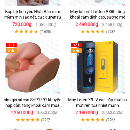
Búp bê tình yêu Nhật Bản mini
Máy bú mút Letten A380 tăng
mềm mịn sắc nét, cực quyến rũ
khoái cảm đỉnh cao, sướng mê
720.000₫
2.490.000₫
1.059.000₫
3.458.000₫
(1,638)
(998)
-19%
-45%
Hot
5
Hot
5
bím giả silicon SHP1391 khuyên
Máy Leten X9-IV cao cấp thụt bú
hấp dẫn, tăng khoái cảm mua
mút rên tỏa nhiệt mạnh
ngay
1.250.000₫
2.180.000₫
1.543.000₫
3.963.000₫
(997)
(996)