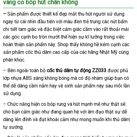
vàng co bóp hút chân không
–
Sản phẩm
mua
được thiết kế đẹp mắt thu hút người sử dụng
ngay từ cái nhìn đầu tiên
hàng
dịch
với màu đen trẻ trung
cũ
các nút bấm
chi tiết tam giác
nổi
và
xuất
đặc biệt cảm giác cầm vào
vụ
ở
rất thoải mái
đẹp
các góc cạnh bo tròn mướt thể hiện sự kĩ lưỡng trong việc
tiếng
khẩu
đâu
hoàn thiện sản phẩm này
địa
. Shop thấy không hề kém cạnh
uy
lừa
các
sản phẩm cốc thủ dâm cao cấp
chỉ
đại
của
Lazada
các hãng Nhật Mỹ cùng
tín
đảo
phân khúc.
lý
–
Nhật
Bên ngoài toàn bộ
cốc thủ dâm tự động ZZ033
ở
được phủ
lớp nhựa ABS sáng không bóng
Bản
lắp
mà có độ nhám giúp bạn
đâu
dễ
có
thể dễ dàng cầm nắm hay vệ sinh sản phẩm này sau mỗi lần
đặt
dàng
sử dụng.
– Chức năng hiện co bóp rung
tốt
và hút mạnh mẽ như thật
đại
sẽ
cho bạn cảm giác như đang quan hệ
nhất
nổi
với âm đạo thật sự dễ
lý
dàng lên đỉnh
hàng
và đạt khoái cảm như
giao
mong muốn khi thủ dâm
tiếng
tự sướng.
giả
hàng