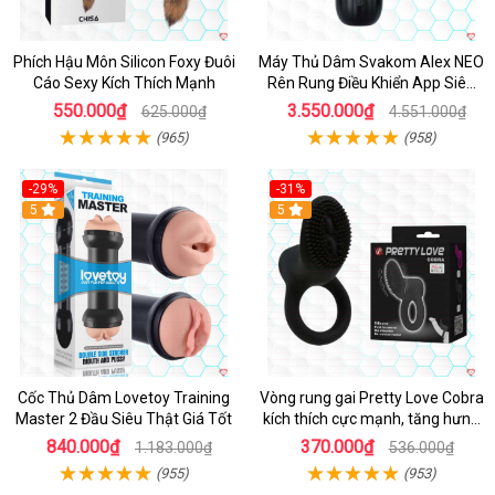
Phích Hậu Môn Silicon Foxy Đuôi
Máy Thủ Dâm Svakom Alex NEO
Cáo Sexy Kích Thích Mạnh
Rên Rung Điều Khiển App Siêu
Phê
550.000₫
3.550.000₫
625.000₫
4.551.000₫
(965)
(958)
-29%
-31%
Hot
5
5
Cốc Thủ Dâm Lovetoy Training
Vòng rung gai Pretty Love Cobra
Master 2 Đầu Siêu Thật Giá Tốt
kích thích cực mạnh, tăng hưng
phấn
840.000₫
370.000₫
1.183.000₫
536.000₫
(955)
(953)