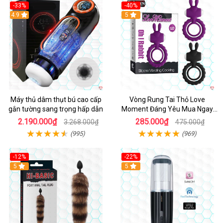
-33%
-40%
Hot
4.9
5
Máy thủ dâm thụt bú cao cấp
Vòng Rung Tai Thỏ Love
gắn tường sang trọng hấp dẫn
Moment Đáng Yêu Mua Ngay
Giá Tốt
2.190.000₫
285.000₫
3.268.000₫
475.000₫
(995)
(969)
-12%
-22%
Hot
5
5