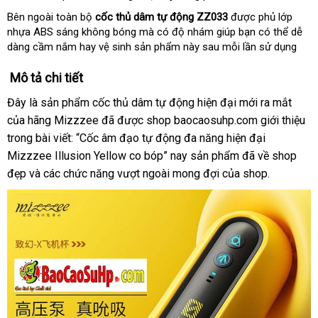
Bên ngoài toàn bộ
cốc thủ dâm tự động ZZ033
được phủ lớp
nhựa ABS sáng không bóng mà có độ nhám giúp bạn có thể dễ
dàng cầm nắm hay vệ sinh sản phẩm này sau mỗi lần sử dụng
Mô tả chi tiết
Đây là sản phẩm cốc thủ dâm tự động hiện đại mới ra mắt
theo
của hãng Mizzzee
Úc
đã
Mỹ
được shop baocaosuhp.com giới thiệu
yêu
trong bài viết: “Cốc âm đạo tự động đa năng hiện đại
cầu
Mizzzee Illusion Yellow co bóp” nay sản phẩm
đặt
đã về shop
đẹp
sản
và
chính
các chức năng vượt ngoài mong đợi
lừa
của shop.
mua
xuất
hãng
đảo