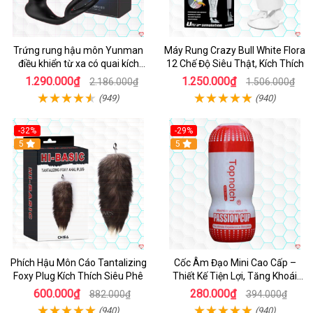
Trứng rung hậu môn Yunman
Máy Rung Crazy Bull White Flora
điều khiển từ xa có quai kích
12 Chế Độ Siêu Thật, Kích Thích
thích
1.290.000₫
1.250.000₫
2.186.000₫
1.506.000₫
(949)
(940)
-32%
-29%
Hot
5
5
Phích Hậu Môn Cáo Tantalizing
Cốc Âm Đạo Mini Cao Cấp –
Foxy Plug Kích Thích Siêu Phê
Thiết Kế Tiện Lợi, Tăng Khoái
Cảm
600.000₫
280.000₫
882.000₫
394.000₫
(940)
(940)