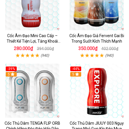
Cốc Âm Đạo Mini Cao Cấp –
Cốc Âm Đạo Giả Fervent Gai Bi
Thiết Kế Tiện Lợi, Tăng Khoái
Trong Suốt Kích Thích Mạnh
Cảm
280.000₫
350.000₫
394.000₫
402.000₫
(940)
(940)
-39%
-44%
Hot
5
Hot
5
Cốc Thủ Dâm TENGA FLIP ORB
Cốc Thủ Dâm JIUUY 003 Ngụy
Chính Hãng Độc Đáo Hấp Dẫn
Trang Nhỏ Gọn Kín Đáo Mua