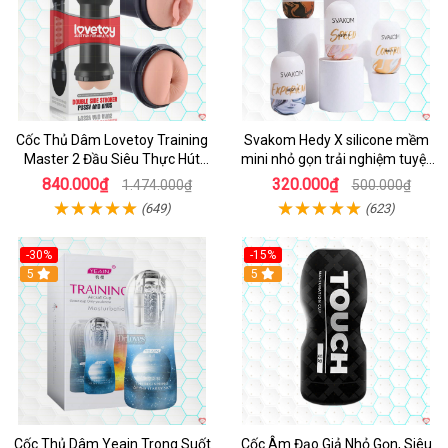
Cốc Thủ Dâm Lovetoy Training
Svakom Hedy X silicone mềm
Master 2 Đầu Siêu Thực Hút
mini nhỏ gọn trải nghiệm tuyệt
Mạnh
vời
840.000₫
320.000₫
1.474.000₫
500.000₫
(649)
(623)
-30%
-15%
Hot
5
5
Cốc Thủ Dâm Yeain Trong Suốt
Cốc Âm Đạo Giả Nhỏ Gọn, Siêu