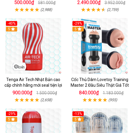
500.000₫
2.490.000₫
581.000₫
3.952.000₫
(2,988)
(2,759)
-40%
-29%
Hot
5
Hot
5
Tenga Air Tech Nhật Bản cao
Cốc Thủ Dâm Lovetoy Training
cấp chính hãng mới seal tiện lợi
Master 2 Đầu Siêu Thật Giá Tốt
900.000₫
840.000₫
1.500.000₫
1.183.000₫
(2,658)
(955)
-29%
-13%
5
Hot
5