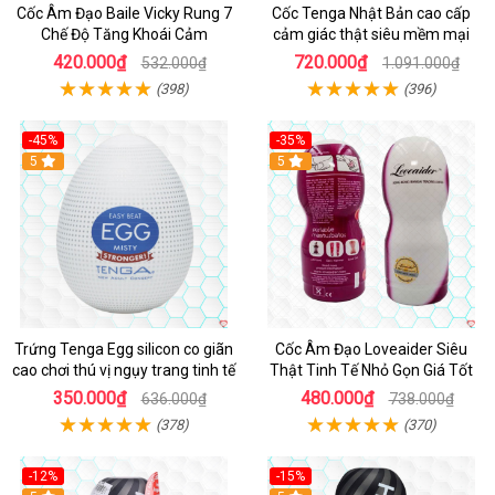
Cốc Âm Đạo Baile Vicky Rung 7
Cốc Tenga Nhật Bản cao cấp
Chế Độ Tăng Khoái Cảm
cảm giác thật siêu mềm mại
420.000₫
720.000₫
532.000₫
1.091.000₫
(398)
(396)
-45%
-35%
Hot
5
5
Trứng Tenga Egg silicon co giãn
Cốc Âm Đạo Loveaider Siêu
cao chơi thú vị ngụy trang tinh tế
Thật Tinh Tế Nhỏ Gọn Giá Tốt
350.000₫
480.000₫
636.000₫
738.000₫
(378)
(370)
-12%
-15%