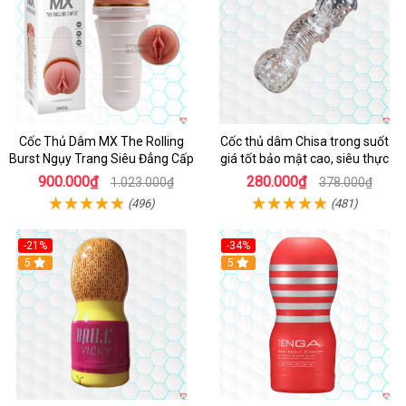
Cốc Thủ Dâm MX The Rolling
Cốc thủ dâm Chisa trong suốt
Burst Ngụy Trang Siêu Đẳng Cấp
giá tốt bảo mật cao, siêu thực
900.000₫
280.000₫
1.023.000₫
378.000₫
(496)
(481)
-21%
-34%
5
5