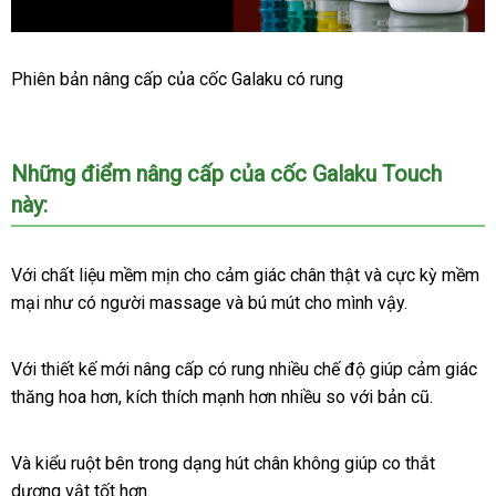
Cốc
Phiên bản nâng cấp
xách
của cốc Galaku có rung
Tự
tay
Sướng
Galaku
Touch
cao
Những điểm nâng cấp
nội
của cốc Galaku Touch
Công
cấp
này:
địa
Nghệ
Nhật
Giúp
Với chất liệu mềm mịn cho cảm giác chân thật
khuyến
và cực kỳ mềm
Bạn
mại như có người massage
ở
và bú mút cho mình vậy.
mãi
Vui
đâu
Vẻ
Với thiết kế mới nâng cấp có rung nhiều chế độ giúp cảm giác
thăng hoa hơn
thanh
, kích thích mạnh hơn nhiều so
giá
với bản cũ.
lý
rẻ
Và kiểu ruột bên trong dạng hút chân không giúp co thắt
dương vật tốt hơn.