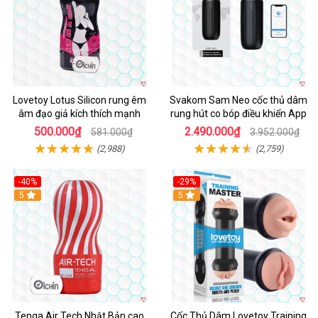
Lovetoy Lotus Silicon rung êm
Svakom Sam Neo cốc thủ dâm
âm đạo giả kích thích mạnh
rung hút co bóp điều khiển App
500.000₫
2.490.000₫
581.000₫
3.952.000₫
(2,988)
(2,759)
-40%
-29%
Hot
5
Hot
5
Tenga Air Tech Nhật Bản cao
Cốc Thủ Dâm Lovetoy Training