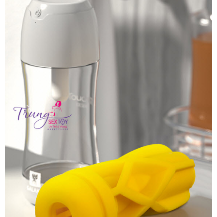
Nhật
Giúp
Bạn
Vui
Vẻ