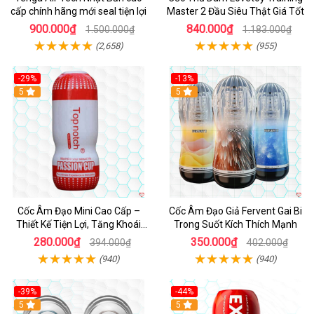
cấp chính hãng mới seal tiện lợi
Master 2 Đầu Siêu Thật Giá Tốt
900.000₫
840.000₫
1.500.000₫
1.183.000₫
(2,658)
(955)
-29%
-13%
5
Hot
5
Cốc Âm Đạo Mini Cao Cấp –
Cốc Âm Đạo Giả Fervent Gai Bi
Thiết Kế Tiện Lợi, Tăng Khoái
Trong Suốt Kích Thích Mạnh
Cảm
280.000₫
350.000₫
394.000₫
402.000₫
(940)
(940)
-39%
-44%
Hot
5
Hot
5