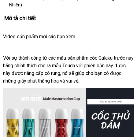
Nhiên)
Mô tả chi tiết
Video sản phẩm mời
shop
các bạn xem
Với sự thành công từ
chất
các mẫu sản phẩm cốc Galaku trước nay
hãng chính thích cho ra mẫu Touch
lượng
chính
với phiên bản này
cửa
được
này
thống
được nâng cấp có rung
bền
, nó
Trung
sẽ giúp cho bạn có
hãng
tại
được
hàng
giá
những giây phút thăng hoa
kê
địa
và vui vẻ.
Quốc
nhà
rẻ
chỉ