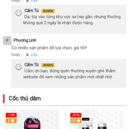
Reply
Like
●
Cẩm Tú
ADMIN
Dạ, tùy vào từng khu vực xa hay gần, nhưng thường
không quá 2 ngày là nhận được hàng
Phương Linh
P
Có nhiều sản phẩm để lựa chọn, giá tốt!
Reply
Like
●
Cẩm Tú
ADMIN
Cảm ơn bạn, đừng quên thường xuyên ghé thăm
website để xem những sản phẩm mới nhất nhé.
Cốc thủ dâm
-14%
-37%
Hot
5
4.8