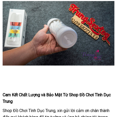
Sướng
Galaku
Touch
Công
Nghệ
Nhật
Giúp
Bạn
Vui
Vẻ
Cốc
Tự
Sướng
Galaku
Cam Kết Chất Lượng
thống
và Bảo Mật Từ Shop Đồ Chơi Tình Dục
Touch
Trung
kê
Công
Nghệ
Shop Đồ Chơi Tình Dục Trung
khuyến
, xin gửi lời cảm ơn chân thành
Nhật