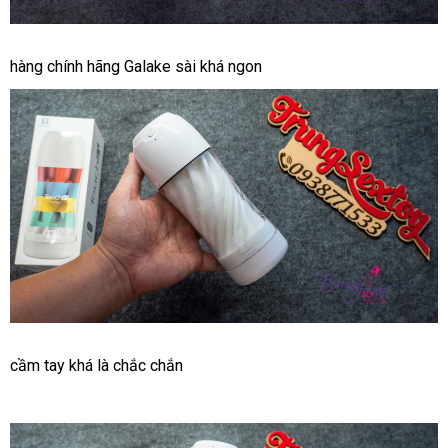
Cốc
hàng chính hãng Galake sài
giá
khá ngon
Tự
bán
Sướng
Galaku
Touch
Công
Nghệ
Nhật
Giúp
Bạn
Vui
Vẻ
Cốc
cầm tay
facebook
khá là chắc chắn
Tự
Sướng
Galaku
Touch