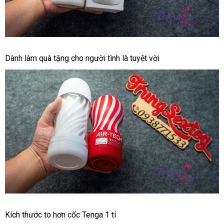
Vui
Vẻ
Cốc
Dành làm quà tặng cho người tình là tuyệt vời
Tự
Sướng
Galaku
Touch
Công
Nghệ
Nhật
Giúp
Bạn
Vui
Vẻ
Cốc
Kích thước to hơn cốc Tenga 1 tí
Tự