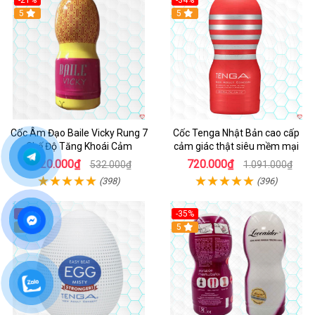
-21%
-34%
5
5
Cốc Âm Đạo Baile Vicky Rung 7
Cốc Tenga Nhật Bản cao cấp
Chế Độ Tăng Khoái Cảm
cảm giác thật siêu mềm mại
420.000₫
720.000₫
532.000₫
1.091.000₫
(398)
(396)
-45%
-35%
Hot
5
5