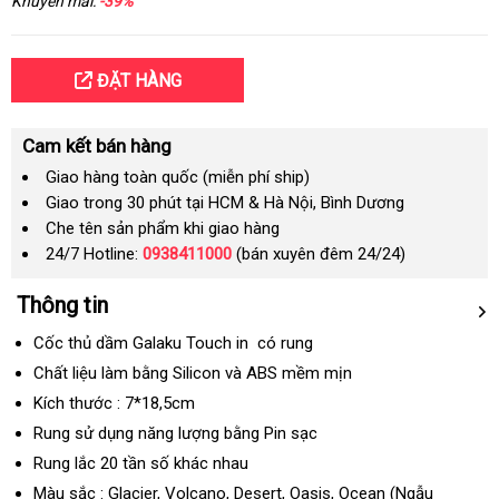
Khuyến mãi:
-39%
ĐẶT HÀNG
Cam kết bán hàng
Giao hàng toàn quốc (miễn phí ship)
Giao trong 30 phút tại HCM & Hà Nội, Bình Dương
Che tên sản phẩm khi giao hàng
24/7 Hotline:
0938411000
(bán xuyên đêm 24/24)
Thông tin
Cốc thủ dầm Galaku Touch in có rung
Chất liệu làm bằng Silicon
ở
và ABS mềm mịn
đâu
Kích thước : 7*18,5cm
uy
Rung sử dụng năng lượng bằng Pin sạc
tín
Rung lắc 20 tần số khác nhau
Màu sắc : Glacier, Volcano, Desert, Oasis, Ocean (Ngẫu