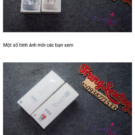
Cốc
Một số hình ảnh mời
bảng
các bạn xem
Tự
giá
Sướng
Galaku
Touch
Công
Nghệ
Nhật
Giúp
Bạn
Vui
Vẻ