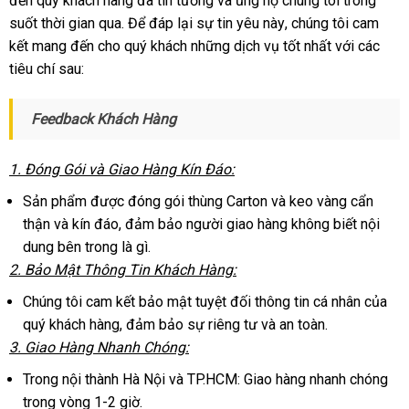
đến quý khách hàng
shop
đã tin tưởng
mãi
tham
và ủng hộ chúng tôi trong
Giúp
suốt thời gian qua
nhập
. Để đáp lại sự tin yêu này
khảo
Úc
, chúng tôi cam
Bạn
kết mang đến cho quý khách
khẩu
đặt
những dịch vụ tốt nhất
thanh
với
nội
các
Vui
tiêu chí sau:
Vẻ
mua
toán
địa
Feedback Khách Hàng
1
cửa
. Đóng Gói
địa
và Giao Hàng Kín Đáo:
hàng
chỉ
Sản phẩm
nơi
được đóng gói thùng Carton
sử
và keo vàng cẩn
thận
lấy
và kín đáo
nào
Nhật
, đảm bảo người giao hàng không biết nội
dụng
dung bên trong là gì.
hàng
Bản
2
theo
. Bảo Mật Thông Tin Khách Hàng:
yêu
Chúng tôi cam kết bảo mật
xưởng
tuyệt đối thông tin cá nhân
theo
của
cầu
quý khách hàng
đánh
, đảm bảo sự
đắt
riêng tư
nổi
và an toàn.
yêu
3
báo
. Giao Hàng Nhanh Chóng:
giá
nhất
tiếng
cầu
giá
Trong nội thành Hà Nội
shopee
và TP.HCM: Giao hàng nhanh chóng
trong vòng 1-2 giờ.