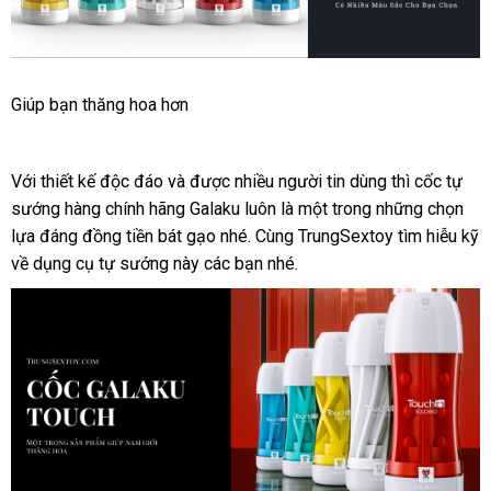
Cốc
Giúp bạn thăng hoa hơn
Tự
Sướng
Galaku
Với thiết kế độc đáo
xưởng
và
tại
được nhiều người tin dùng
dịch
thì cốc tự
Touch
sướng hàng chính hãng Galaku luôn là một trong
nhà
Nhật
những chọn
vụ
Công
lựa đáng đồng tiền bát gạo
Nghệ
Lazada
nhé
địa
. Cùng TrungSextoy tìm hiễu kỹ
Bản
Nhật
về dụng cụ tự sướng này
link
các bạn
chỉ
ăn
nhé.
Giúp
web
trộm
Bạn
Vui
Vẻ