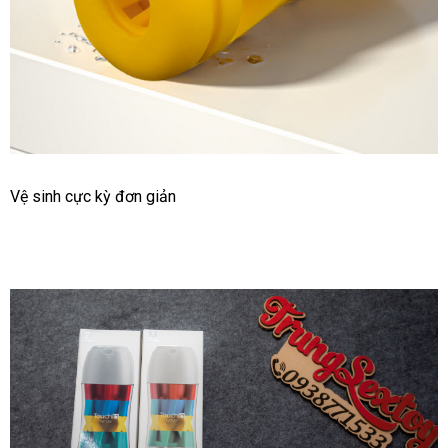
Cốc
Vệ sinh cực kỳ đơn giản
Tự
Sướng
Galaku
Touch
Công
Nghệ
Nhật
Giúp
Bạn
Vui
Vẻ