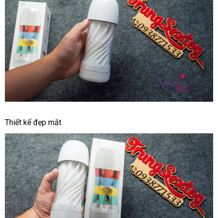
Công
Nghệ
Nhật
Giúp
Bạn
Vui
Vẻ
Cốc
Thiết kế đẹp mắt
Tự
Sướng
Galaku
Touch
Công
Nghệ
Nhật
Giúp
Bạn