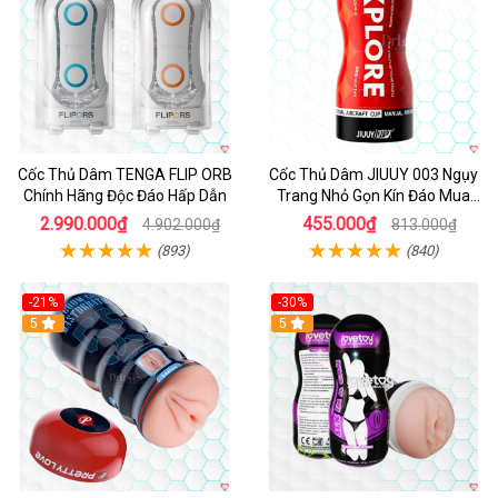
Cốc Thủ Dâm TENGA FLIP ORB
Cốc Thủ Dâm JIUUY 003 Ngụy
Chính Hãng Độc Đáo Hấp Dẫn
Trang Nhỏ Gọn Kín Đáo Mua
Ngay
2.990.000₫
455.000₫
4.902.000₫
813.000₫
(893)
(840)
-21%
-30%
Hot
5
Hot
5