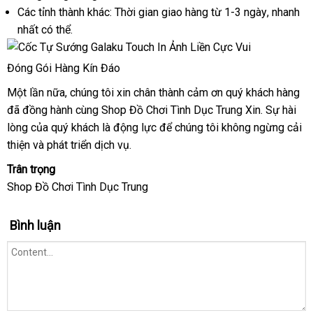
Các tỉnh thành khác: Thời gian giao hàng từ 1-3 ngày
quà
, nhanh
nhất
mini
có thể.
tặng
Đóng Gói Hàng Kín Đáo
Một lần nữa
showroom
, chúng tôi xin chân thành cảm ơn quý khách hàng
nơ
đã đồng hành cùng Shop Đồ Chơi Tình Dục Trung Xin
thông
. Sự hài
nà
lòng
Lazada
của quý khách là động lực
Lazada
để chúng tôi
bỏ
không ngừng cải
minh
thiện
xưởng
và phát triển dịch vụ.
sỉ
Trân trọng
Shop Đồ Chơi Tình Dục Trung
Bình luận