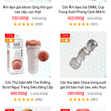
Âm đạo giả silicon Qing nhỏ gọn
Cốc Âm Đạo Giả SNAIL Cup
cao cấp, cực thật
Trong Suốt Phong Cách Mới Hấp
Dẫn
350.000₫
420.000₫
398.000₫
600.000₫
(559)
(551)
-12%
-26%
Hot
5
Hot
5
Cốc Thủ Dâm MX The Rolling
Cốc thủ dâm Chisa trong suốt
Burst Ngụy Trang Siêu Đẳng Cấp
giá tốt bảo mật cao, siêu thực
900.000₫
280.000₫
1.023.000₫
378.000₫
(496)
(481)