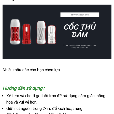
Cốc
Nhiều mầu sắc cho bạn chọn lựa
Tự
Sướng
Galaku
Hướng dẫn sử dụng :
Touch
Công
Xé tem
theo
và cho tí gel bôi trơn
thanh
để sử dụng cảm giác thăng
Nghệ
hoa
đổi
và vui vẻ hơn.
yêu
lý
Nhật
Giữ nút nguồn trong 2-3s
trả
cầu
lớn
để kích hoạt rung.
Giúp