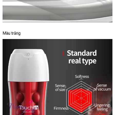
Cốc
Màu trắng
Tự
Sướng
Galaku
Touch
Công
Nghệ
Nhật
Giúp
Bạn
Vui
Vẻ