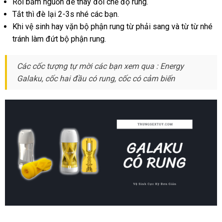
Rồi bấm nguồn đề thay đổi chế độ rung.
Bạn
Tắt
shopee
thì đè lại 2-3s
Nhật
nhé
ở
các bạn.
Vui
mới
Khi vệ sinh hay vặn bộ phận rung từ phải sang
Bản
đâu
tận
và từ từ
có
nhé
Vẻ
nhất
tránh làm đứt bộ phận rung.
uy
nơi
nên
tín
mua
Các cốc tượng tự mời
tư
các bạn xem qua : Energy
Galaku
Hàn
, cốc hai đầu có rung
vấn
đẹp
, cốc có cảm biến
Quốc
Cốc