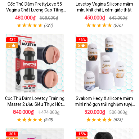
Cốc Thủ Dâm PrettyLove 55
Lovetoy Vagina Silicone mềm
Vagina Chất Lượng Cao Tăng
mịn, khít chặt, cảm giác thật
Khoái Cảm
480.000₫
450.000₫
608.000₫
643.000₫
(727)
(676)
-43%
-36%
Hot
5
Hot
5
Cốc Thủ Dâm Lovetoy Training
Svakom Hedy X silicone mềm
Master 2 Đầu Siêu Thực Hút
mini nhỏ gọn trải nghiệm tuyệt
Mạnh
vời
840.000₫
320.000₫
1.474.000₫
500.000₫
(649)
(623)
-30%
-15%