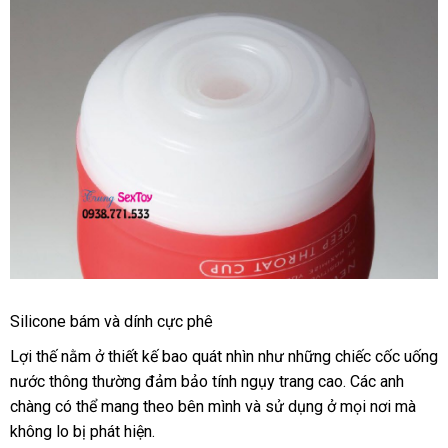
Cốc
Silicone bám
sản
và dính cực phê
Tự
xuất
Sướng
Lợi thế nằm ở thiết kế bao quát nhìn như
gần
những chiếc cốc uống
Hàng
nước thông thường đảm bảo tính ngụy trang cao
nhất
tham
. Các anh
Chính
chàng
facebook
có thể mang theo bên mình
giá
và sử dụng ở
tư
mọi nơi
khảo
có
mà
Hãng
không lo bị phát hiện.
bán
vấn
nên
Nhật