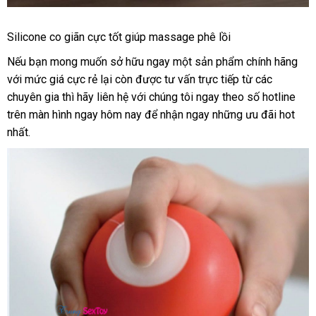
Cốc
Silicone co giãn cực tốt giúp massage phê lồi
Tự
Sướng
qua
Nếu bạn
mua
mong muốn sở hữu ngay một sản phẩm chính hãng
sh
Hàng
app
với mức giá cực rẻ lại còn
sắm
to
được tư vấn trực tiếp từ
danh
các
Chính
chuyên gia
link
thì hãy liên hệ
miễn
với chúng tôi ngay theo số hotline
sách
Hãng
trên màn hình ngay hôm nay
web
phí
bền
để nhận ngay
giá
những
báo
ưu đãi hot
Nhật
nhất.
rẻ
giá
Dành
Cho
Nam
Tenga
Throat
Cup