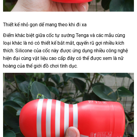
Cốc
Thiết kế nhỏ gọn dể mang theo khi đi xa
Tự
Sướng
Điểm khác biệt giữa cốc tự sướng Tenga
tận
và
có
các mẫu cùng
Hàng
loại khác là nó có thiết kế bắt mắt
Mỹ
, quyến rũ gợi nhiều kích
nơi
nên
Chính
thích
nơi
. Silicone
bền
của cốc này
đã
được ứng dụng nhiều công nghệ
mua
Hãng
hiện đại cùng vật liệu cao cấp đây
bán
qua
tư
có thể
đã
được xem là nữ
Nhật
hoàng
giá
của thế giới đồ chơi tình dục.
sử
vấn
qua
Dành
rẻ
dụng
sử
Cho
dụng
Nam
Tenga
Throat
Cup