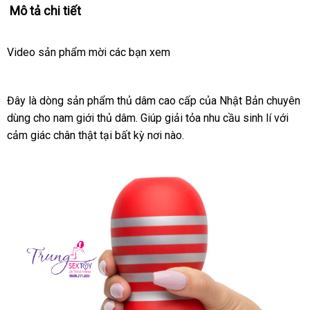
Mô tả chi tiết
Video sản phẩm mời
amazon
các bạn xem
Đây là dòng sản phẩm thủ dâm cao cấp
Trung
của Nhật Bản chuyên
dùng cho nam giới thủ dâm
đổi
. Giúp giải tỏa nhu cầu sinh lí
Quốc
cao
với
cảm giác chân thật tại bất kỳ nơi nào.
trả
cấp