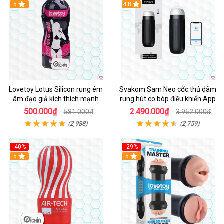
Hot
5
4.8
Lovetoy Lotus Silicon rung êm
Svakom Sam Neo cốc thủ dâm
âm đạo giả kích thích mạnh
rung hút co bóp điều khiển App
500.000₫
2.490.000₫
581.000₫
3.952.000₫
(2,988)
(2,759)
-40%
-29%
Hot
5
Hot
5