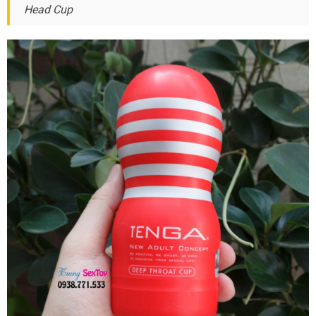
Tenga
Head Cup
hàng
Throat
Cup