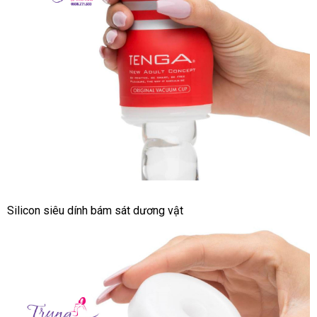
Cho
Nam
Tenga
Throat
Cup
Cốc
Silicon siêu dính bám sát dương vật
Tự
Sướng
Hàng
Chính
Hãng
Nhật
Dành