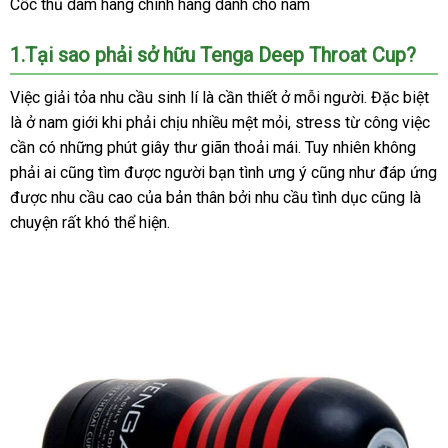
Cốc thủ dâm hàng chính hãng dành cho nam
Tự
Sướng
1.Tại sao phải sở hữu Tenga Deep Throat Cup?
Hàng
Chính
Việc giải tỏa nhu cầu sinh lí là cần thiết ở mỗi người
trung
.
mua
Đặc biệt
Hãng
là ở nam giới khi phải chịu nhiều mệt mỏi
đấu
, stress từ công việc
tâm
hàng
Nhật
Dành
cần có
Đức
những phút giây thư giãn thoải mái
giá
Nhật
. Tuy nhiên không
Cho
phải ai
siêu
cũng tìm
siêu
được người bạn tình ưng ý
Bản
nhập
cũng như đáp ứng
Nam
xuất
được nhu cầu cao
thị
thị
có
của bản thân
sản
bởi nhu cầu tình dục
khẩu
tốt
cũng là
Tenga
xứ
chuyện
báo
rất khó thể hiện.
nên
xuất
nhất
Throat
giá
chọn
Cup