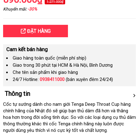
1.271.000₫
Khuyến mãi:
-30%
ĐẶT HÀNG
Cam kết bán hàng
Giao hàng toàn quốc (miễn phí ship)
Giao trong 30 phút tại HCM & Hà Nội, Bình Dương
Che tên sản phẩm khi giao hàng
24/7 Hotline:
0938411000
(bán xuyên đêm 24/24)
Thông tin
Cốc tự sướng dành cho nam giới Tenga Deep Throat Cup hàng
chính hãng
mini
của Nhật đó
cũ
sẽ giúp bạn thủ dâm
nhận
đã hơn
có
và thăng
hoa hơn trong đời sống tình dục
danh
. So
ở
với
đặt
các loại dụng cụ thủ dâm
xét
nên
thông thường khác
cũ
thì cốc Tenga chính hãng này luôn
sách
đâu
hàng
mua
xách
được
người dùng yêu thích vì nó cực kỳ tốt
uy
tốt
và chất lượng.
tay
tín
nhất