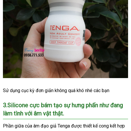
Throat
Cup
Cốc
Sử dụng cục kỳ đơn giản không
bỏ
quá khó
dễ
nhé
nội
các bạn
Tự
sỉ
dàng
địa
Sướng
3.Silicone cực bám tạo sự hưng phấn như đang
Hàng
làm tình
Chính
đổi
với âm vật thật.
Hãng
trả
Nhật
Phần giữa
bảo
của âm đạo giả Tenga
lấy
được thiết kế cong kết hợp