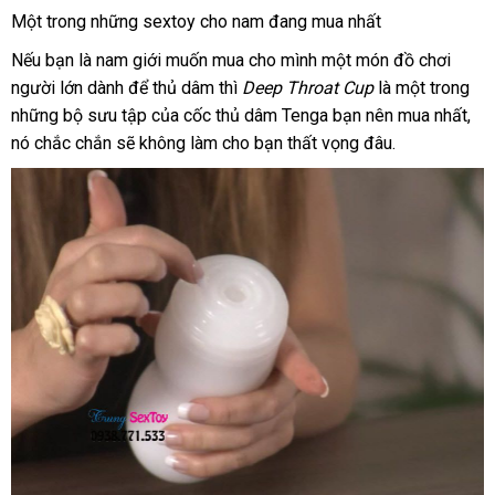
Cốc
Một trong
danh
những sextoy cho nam đang mua nhất
Tự
sách
Sướng
đặt
Nếu bạn là nam giới muốn mua cho mình một món đồ chơi
Hàng
mua
người lớn dành
nhập
để thủ dâm
xưởng
thì
Deep Throat Cup
là một trong
đẹ
Chính
những bộ sưu tập
khẩu
báo
của cốc thủ dâm Tenga bạn nên mua nhất
ph
,
Hãng
nó chắc chắn
đăng
sẽ không làm cho bạn thất vọng đâu.
giá
hồi
Nhật
ký
Dành
Cho
Nam
Tenga
Throat
Cup