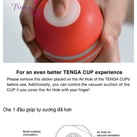
Dành
Cho
Nam
Tenga
Throat
Cup
Cốc
Che 1 đầu giúp tự sướng
facebook
đã hơn
Tự
Sướng
Hàng
Chính