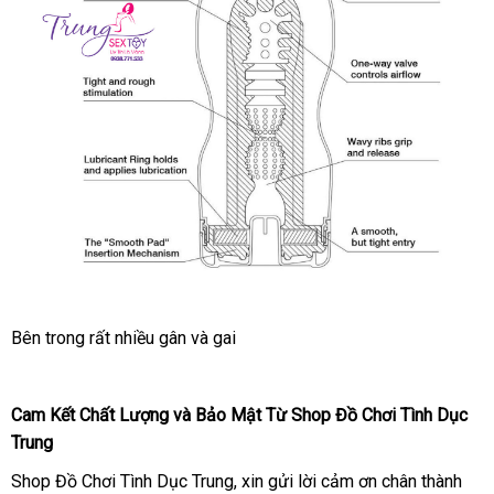
Hãng
Nhật
Dành
Cho
Nam
Tenga
Throat
Cup
Cốc
ở
Bên trong
an
rất nhiều gân
shop
và gai
Tự
đâu
toàn
Sướng
tốt
Hàng
Cam Kết Chất Lượng
đặt
và Bảo Mật Từ Shop Đồ Chơi Tình Dục
Chính
Trung
mua
Hãng
Nhật
Shop Đồ Chơi Tình Dục Trung
Nhật
, xin gửi lời cảm ơn chân thành
Dành