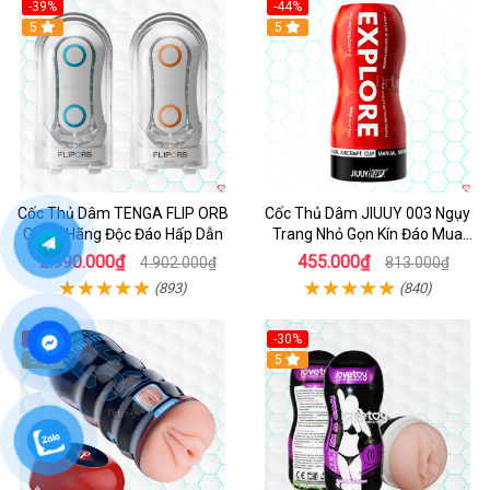
-39%
-44%
Hot
5
Hot
5
Cốc Thủ Dâm TENGA FLIP ORB
Cốc Thủ Dâm JIUUY 003 Ngụy
Chính Hãng Độc Đáo Hấp Dẫn
Trang Nhỏ Gọn Kín Đáo Mua
Ngay
2.990.000₫
455.000₫
4.902.000₫
813.000₫
(893)
(840)
-21%
-30%
Hot
5
Hot
5