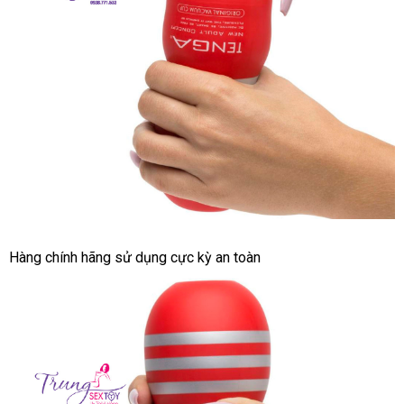
Nhật
Dành
Cho
Nam
Tenga
Throat
Cup
Cốc
Hàng chính hãng sử dụng cực kỳ an toàn
Tự
Sướng
Hàng
Chính
Hãng
Nhật
Dành