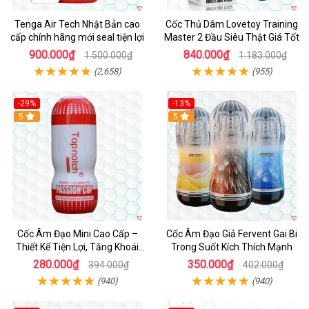
Tenga Air Tech Nhật Bản cao
Cốc Thủ Dâm Lovetoy Training
cấp chính hãng mới seal tiện lợi
Master 2 Đầu Siêu Thật Giá Tốt
900.000₫
840.000₫
1.500.000₫
1.183.000₫
(2,658)
(955)
-29%
-13%
5
Hot
5
Cốc Âm Đạo Mini Cao Cấp –
Cốc Âm Đạo Giả Fervent Gai Bi
Thiết Kế Tiện Lợi, Tăng Khoái
Trong Suốt Kích Thích Mạnh
Cảm
280.000₫
350.000₫
394.000₫
402.000₫
(940)
(940)