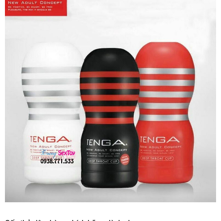
Tenga
Throat
Cup
Cốc