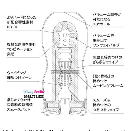
lẻ
chọn
Dành
Cho
Nam
Tenga
Throat
Cup
Cốc