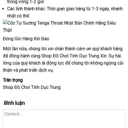
trong vòng 1-2 giờ.
Bản
Các tỉnh thành khác: Thời gian giao hàng từ 1-3 ngày
thương
, nhanh
nhất
xưởng
có thể.
hiệu
Đóng Gói Hàng Kín Đáo
Một lần nữa
an
, chúng tôi xin chân thành cảm ơn quý khách hàng
sh
đã đồng hành cùng Shop Đồ Chơi Tình Dục Trung Xin
toàn
ở
. Sự hài
lòng
dịch
của quý khách là động lực
hàng
để chúng tôi
cao
không ngừng cải
đâu
thiện
vụ
chợ
và phát triển dịch vụ.
giả
cấp
Trân trọng
Shop Đồ Chơi Tình Dục Trung
Bình luận