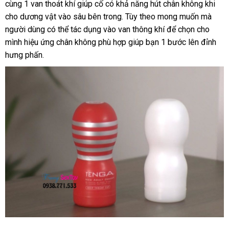
Dành
cùng 1 van thoát khí giúp cố có khả năng hút chân không khi
hành
hàng
Cho
cho dương vật vào sâu bên trong
Mỹ
. Tùy theo
hướng
mong muốn
hỗ
mà
Nam
người dùng
lừa
có thể tác dụng vào van thông khí
dẫn
đặt
để chọn cho
trợ
Tenga
mình hiệu ứng chân không phù hợp giúp bạn 1 bước lên đỉnh
đảo
hàng
Throat
hưng phấn.
Cup