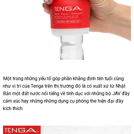
Cốc
Tự
Một trong
Đài
những yếu tố góp phần khẳng định tên tuổi
amazon
cũng
Sướng
như vị trí
gần
của Tenga trên thị trường đó là có xuất xứ từ Nhật
Loan
Hàng
Bản một đất nước nổi tiếng về tình dục
nhất
dịch
với
nhập
những bộ JAV đầy
Chính
cảm xúc hay
mua
những
giảm
những dụng cụ phòng the hiện đại đầy
vụ
hàng
Hãng
kích thích.
Nhật
hàng
giá
Dành
Cho
Nam