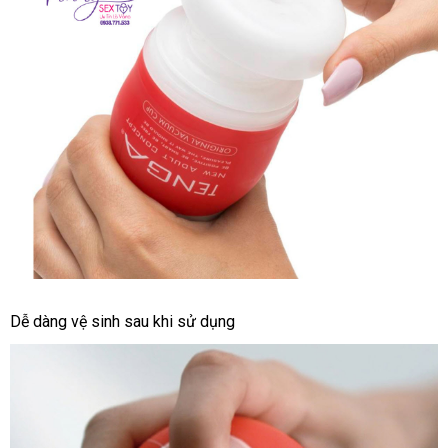
Cho
Nam
Tenga
Throat
Cup
Cốc
Dễ dàng vệ sinh sau khi sử dụng
Tự
Sướng
Hàng
Chính
Hãng
Nhật