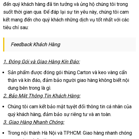
đến quý khách hàng
xuất
đã tin tưởng
Bản
xưởng
và ủng hộ chúng tôi trong
Cho
suốt thời gian qua
thảo
. Để đáp lại sự tin yêu này
khẩu
bỏ
, chúng tôi cam
Nam
kết mang đến cho quý khách
luận
tổng
những dịch vụ tốt nhất
sỉ
cũ
với
an
các
Tenga
tiêu chí sau:
Throat
hợp
toàn
Cup
Feedback Khách Hàng
1
Hàn
. Đóng Gói
nhận
và Giao Hàng Kín Đáo:
Quốc
xét
Sản phẩm
có
được đóng gói thùng Carton
ở
và keo vàng cẩn
thận
rẻ
và kín đáo
nên
giảm
, đảm bảo người giao hàng không biết nội
đâu
dung bên trong là gì.
nhất
chọn
giá
uy
2
khách
. Bảo Mật Thông Tin Khách Hàng:
tín
hàng
Chúng tôi cam kết bảo mật
đắt
tuyệt đối thông tin cá nhân
đẹp
của
quý khách hàng
qua
, đảm bảo sự
nhất
đấu
riêng tư
Nhật
và an toàn.
3
đắt
. Giao Hàng Nhanh Chóng:
app
giá
Bản
nhất
Trong nội thành Hà Nội
Nhật
và TP.HCM: Giao hàng nhanh chóng