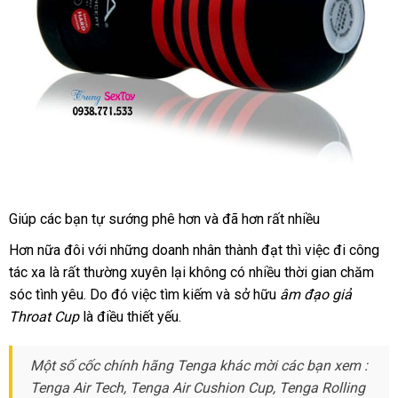
Cốc
Giúp
khách
các bạn tự sướng phê hơn
đánh
và
đặt
đã hơn
nhập
rất nhiều
Tự
hàng
giá
hàng
khẩu
Sướng
nước
Hơn nữa đôi
dễ
với
đại
những doanh nhân thành đạt thì việc đi công
Hàng
ngoài
tác xa là
tiki
rất thường xuyên lại không có nhiều thời gian chăm
dàng
lý
Chính
sóc tình yêu
Lazada
. Do đó việc tìm kiếm
voucher
và sở hữu
âm đạo giả
Hãng
Throat Cup
là điều thiết yếu.
Nhật
Dành
Cho
Một số cốc chính hãng Tenga khác mời
thanh
các bạn xem :
Nam
Tenga Air Tech
mua
, Tenga Air Cushion Cup, Tenga Rolling
lý