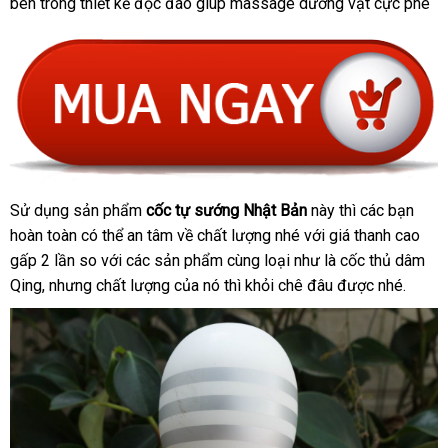
bên trong thiết kế độc đáo giúp massage dương vật cực phê
Tự
Sướng
Hàng
Chính
Hãng
Nhật
Dành
Cho
Nam
Sử dụng sản phẩm
cốc tự sướng Nhật Bản
này
có
thì
thông
các bạn
Tenga
Cốc
Throat
hoàn toàn
Tự
tốt
có thể an tâm về chất lượng
nhanh
nhé
thế
với giá thanh cao
nên
minh
Cup
Sướng
gấp 2 lần so
nhất
nhập
với
amazon
các sản phẩm cùng loại như là cốc thủ dâm
nhất
giới
mua
Hàng
Qing
giá
,
thương
nhưng chất lượng
khẩu
hàng
của nó
tận
thì khỏi chê đâu
hướng
được
đổi
nhé.
Chính
bán
hiệu
giả
nơi
dẫn
trả
Hãng
lẻ
Nhật
Dành
Cho
Nam
Tenga