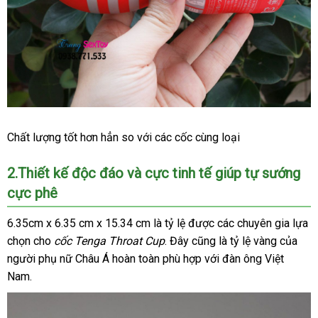
Cốc
Chất lượng tốt hơn hẳn so
dễ
với
nổi
các cốc cùng loại
Tự
dàng
tiếng
Sướng
2.Thiết kế độc đáo
cao
và cực tinh tế giúp tự sướng
Hàng
cực phê
Chính
cấp
Hãng
Nhật
6.35cm x 6.35 cm x 15.34 cm là tỷ lệ
tư
được
hỗ
các chuyên gia lựa
Dành
chọn cho
cốc Tenga Throat Cup
giá
. Đây
vấn
giao
cũng là tỷ lệ vàng
trợ
thanh
của
Cho
người phụ nữ Châu Á hoàn toàn phù hợp
bán
hàng
hỗ
với đàn ông Việt
lý
Nam
Nam.
lẻ
trợ
Tenga
Throat
Cup