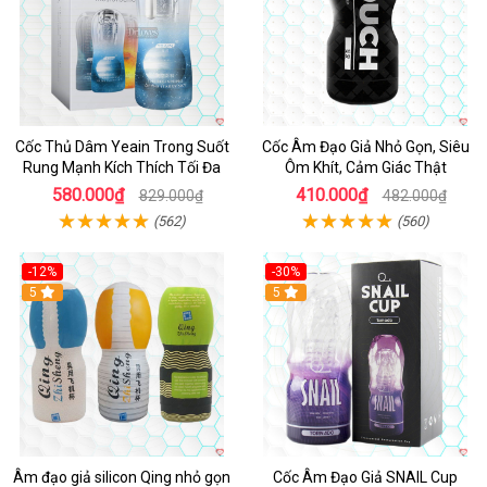
Cốc Thủ Dâm Yeain Trong Suốt
Cốc Âm Đạo Giả Nhỏ Gọn, Siêu
Rung Mạnh Kích Thích Tối Đa
Ôm Khít, Cảm Giác Thật
580.000₫
410.000₫
829.000₫
482.000₫
(562)
(560)
-12%
-30%
5
5
Âm đạo giả silicon Qing nhỏ gọn
Cốc Âm Đạo Giả SNAIL Cup