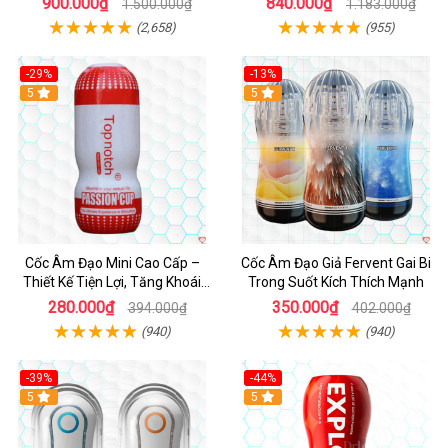
900.000₫
840.000₫
1.500.000₫
1.183.000₫
(2,658)
(955)
-29%
-13%
5
Hot
5
Cốc Âm Đạo Mini Cao Cấp –
Cốc Âm Đạo Giả Fervent Gai Bi
Thiết Kế Tiện Lợi, Tăng Khoái
Trong Suốt Kích Thích Mạnh
Cảm
280.000₫
350.000₫
394.000₫
402.000₫
(940)
(940)
-39%
-44%
Hot
5
Hot
5