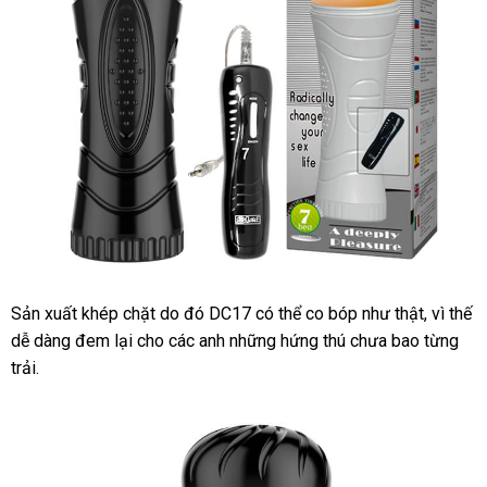
đã
Sản xuất khép chặt do đó DC17
cung
có thể co bóp như thật
mua
, vì thế
DC17
dễ dàng đem lại cho
Âm
vận
các anh
tại
những hứng thú chưa bao từng
cấp
sắm
đạo
trải.
chuyển
nhà
giả
đèn
pin
rung
cao