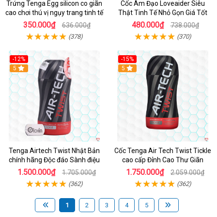
Trứng Tenga Egg silicon co giãn
Cốc Âm Đạo Loveaider Siêu
cao chơi thú vị ngụy trang tinh tế
Thật Tinh Tế Nhỏ Gọn Giá Tốt
350.000₫
480.000₫
636.000₫
738.000₫
(378)
(370)
-12%
-15%
Hot
5
Hot
5
Tenga Airtech Twist Nhật Bản
Cốc Tenga Air Tech Twist Tickle
chính hãng Độc đáo Sành điệu
cao cấp Đỉnh Cao Thư Giãn
1.500.000₫
1.750.000₫
1.705.000₫
2.059.000₫
(362)
(362)
1
2
3
4
5