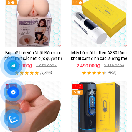
Hot
5
Hot
4.6
Búp bê tình yêu Nhật Bản mini
Máy bú mút Letten A380 tăng
mềm mịn sắc nét, cực quyến rũ
khoái cảm đỉnh cao, sướng mê
720.000₫
2.490.000₫
1.059.000₫
3.458.000₫
(1,638)
(998)
-19%
-45%
Hot
5
Hot
5