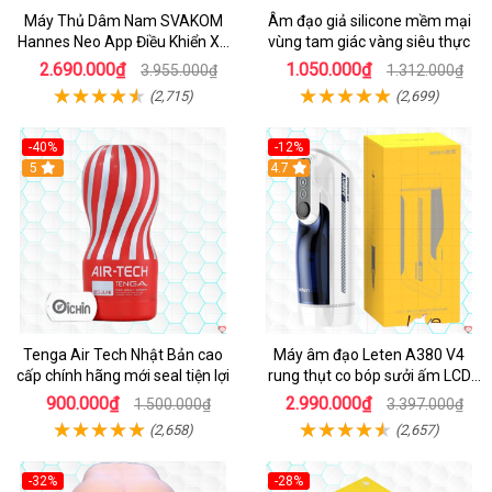
Máy Thủ Dâm Nam SVAKOM
Âm đạo giả silicone mềm mại
Hannes Neo App Điều Khiển Xa
vùng tam giác vàng siêu thực
Cao Cấp
2.690.000₫
1.050.000₫
3.955.000₫
1.312.000₫
(2,715)
(2,699)
-40%
-12%
Hot
5
Hot
4.7
Tenga Air Tech Nhật Bản cao
Máy âm đạo Leten A380 V4
cấp chính hãng mới seal tiện lợi
rung thụt co bóp sưởi ấm LCD
đẹp
900.000₫
2.990.000₫
1.500.000₫
3.397.000₫
(2,658)
(2,657)
-32%
-28%