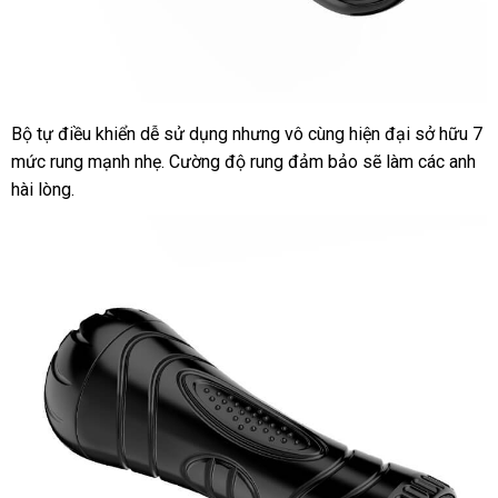
Bộ tự điều khiển dễ sử dụng
giảm
nhưng vô cùng hiện đại sở hữu 7
DC17
mức rung mạnh nhẹ
Âm
Nhật
. Cường độ rung đảm bảo
giá
đại
sẽ làm
nhận
các anh
đạo
hài lòng.
Bản
lý
hàng
giả
đèn
pin
rung
cao
cấp
7
chế
độ cực
đã