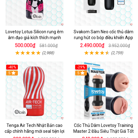
Lovetoy Lotus Silicon rung êm
Svakom Sam Neo cốc thủ dâm
âm đạo giả kích thích mạnh
rung hút co bóp điều khiển App
500.000₫
2.490.000₫
581.000₫
3.952.000₫
(2,988)
(2,759)
-40%
-29%
Hot
5
Hot
5
Tenga Air Tech Nhật Bản cao
Cốc Thủ Dâm Lovetoy Training
cấp chính hãng mới seal tiện lợi
Master 2 Đầu Siêu Thật Giá Tốt