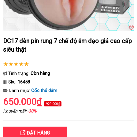
DC17 đèn pin rung 7 chế độ âm đạo giả cao cấp
siêu thật
Tình trạng:
Còn hàng
Sku:
16458
Danh mục:
Cốc thủ dâm
650.000₫
929.000₫
Khuyến mãi:
-30%
ĐẶT HÀNG