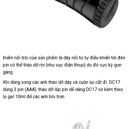
Điểm nổi trội
thanh
của sản phẩm là dây nối từ tự điều khiển tới đèn
DC17
pin
Âm
khách
có thể tháo dỡ rời (như xạc điện thoại) do đó cực kỳ gọn
lý
đạo
gàng .
hàng
giả
shop
Khi dùng xong
đặt
các anh tháo dỡ dây
cửa
và cuộn lại cất đi
an
. DC17
đèn
dùng 3 pin (AAA)
mua
hàng
. tháo dỡ lắp pin dễ dàng.DC17 có kèm theo
hàng
toàn
pin
lọ gel 10ml
rung
khách
để
tham
các anh bôi trơn.
giả
cao
hàng
khảo
cấp
7
chế
độ cực