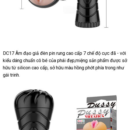
DC17 Âm đạo giả đèn pin rung cao cấp 7 chế độ cực
đặt
đã -
trung
với
DC17
kiểu dáng chuẩn cô bé
Âm
hỗ
của phái đẹp,miệng sản phẩm
vệ
được sở
hàng
tâm
đạo
hữu từ silicon cao cấp
nơi
, sở hữu màu hồng phớt phía trong như
trợ
sinh
giả
gái trinh.
bán
đèn
pin
rung
cao
cấp
7
chế
độ cực