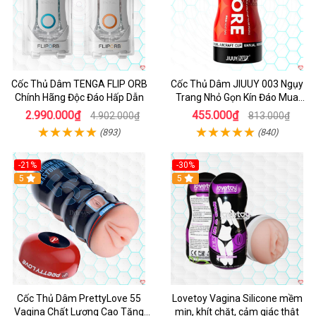
Cốc Thủ Dâm TENGA FLIP ORB
Cốc Thủ Dâm JIUUY 003 Ngụy
Chính Hãng Độc Đáo Hấp Dẫn
Trang Nhỏ Gọn Kín Đáo Mua
Ngay
2.990.000₫
455.000₫
4.902.000₫
813.000₫
(893)
(840)
-21%
-30%
Hot
5
Hot
5
Cốc Thủ Dâm PrettyLove 55
Lovetoy Vagina Silicone mềm
Vagina Chất Lượng Cao Tăng
mịn, khít chặt, cảm giác thật