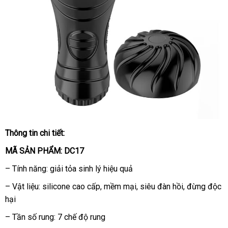
Thông tin chi tiết:
DC17
Âm
MÃ SẢN PHẨM: DC17
đạo
giả
– Tính năng: giải tỏa sinh lý hiệu quả
đèn
– Vật liệu: silicone cao cấp
vận
, mềm mại
shop
, siêu đàn hồi
khuyến
, đừng độc
pin
hại
chuyển
mãi
rung
cao
– Tần số rung: 7 chế độ rung
cấp