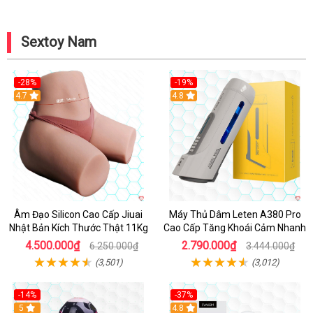
Sextoy Nam
-28%
-19%
4.7
Hot
4.8
Âm Đạo Silicon Cao Cấp Jiuai
Máy Thủ Dâm Leten A380 Pro
Nhật Bản Kích Thước Thật 11Kg
Cao Cấp Tăng Khoái Cảm Nhanh
4.500.000₫
2.790.000₫
6.250.000₫
3.444.000₫
(3,501)
(3,012)
-14%
-37%
Hot
5
4.8