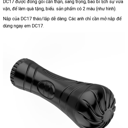
DC17
bình
được đóng gói cẩn thận
Nhật
, sang trọng
chiết
, bao bì lịch sự vừa
đèn
vặn
đấu
,
to
để làm quà tặng
luận
bỏ
, biếu
khuyến
. sản phẩm có 2 màu (như hình).
Bản
khấu
pin
rung
giá
sỉ
mãi
Nắp
kho
của DC17 tháo/lắp dễ dàng
dịch
. Các anh chỉ cần mở nắp
quà
để
cao
dùng ngay em DC17.
hàng
vụ
tặng
cấp
7
chế
độ cực
đã