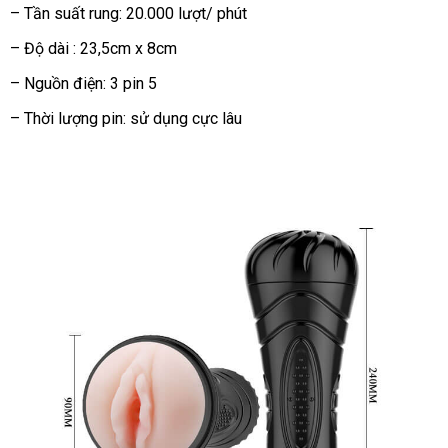
– Tần suất rung: 20.000 lượt/ phút
7
chế
– Độ dài : 23,5cm x 8cm
độ cực
đã
– Nguồn điện: 3 pin 5
– Thời lượng pin: sử dụng cực lâu