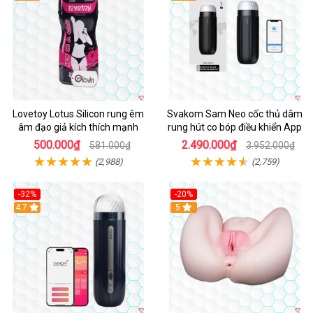
Lovetoy Lotus Silicon rung êm
Svakom Sam Neo cốc thủ dâm
âm đạo giả kích thích mạnh
rung hút co bóp điều khiển App
500.000₫
2.490.000₫
581.000₫
3.952.000₫
(2,988)
(2,759)
-32%
-20%
Hot
4.7
Hot
5