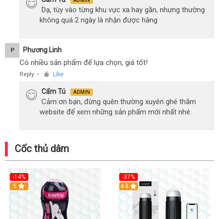
ADMIN
Dạ, tùy vào từng khu vực xa hay gần, nhưng thường
không quá 2 ngày là nhận được hàng
Phương Linh
P
Có nhiều sản phẩm để lựa chọn, giá tốt!
Reply
Like
●
Cẩm Tú
ADMIN
Cảm ơn bạn, đừng quên thường xuyên ghé thăm
website để xem những sản phẩm mới nhất nhé.
Cốc thủ dâm
-14%
-37%
Hot
5
4.8