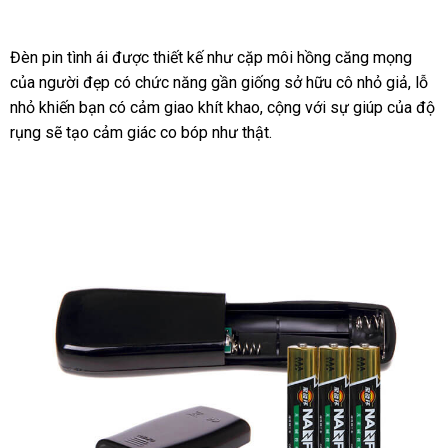
Đèn pin tình ái
giá
được thiết kế như cặp môi hồng căng mọng
sho
DC17
của người đẹp có chức năng gần giống sở hữu cô nhỏ giả
Âm
bán
ở
, lỗ
đạo
nhỏ khiến bạn có cảm giao khít khao
voucher
, cộng
giá
với sự giúp
kho
của độ
đâu
giả
rụng
Đức
sẽ tạo cảm giác co bóp như thật.
sỉ
hàng
uy
đèn
tín
pin
rung
cao
cấp
7
chế
độ cực
đã