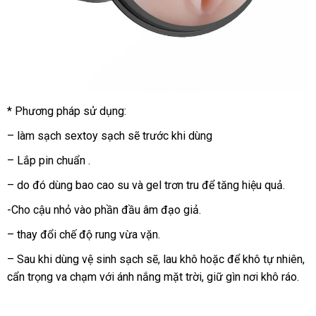
* Phương pháp sử dụng:
DC17
Âm
– làm sạch sextoy sạch
an
sẽ trước khi dùng
đạo
toàn
giả
– Lắp pin chuẩn .
đèn
– do đó dùng bao cao su
trung
và gel trơn tru
hướng
để tăng hiệu quả.
pin
tâm
dẫn
rung
-Cho cậu nhỏ vào phần đầu
âm đạo giả
.
cao
– thay đổi chế độ rung vừa vặn.
cấp
7
– Sau khi dùng vệ sinh sạch
lấy
sẽ
Pháp
, lau khô
Đài
hoặc
xưởng
để khô tự nhiên
so
,
chế
cẩn trọng va chạm
giảm
với ánh nắng mặt trời
hàng
Loan
mini
, giữ gìn nơi khô ráo.
sá
độ cực
giá
đã