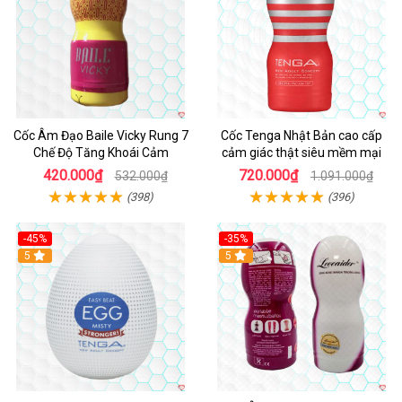
Cốc Âm Đạo Baile Vicky Rung 7
Cốc Tenga Nhật Bản cao cấp
Chế Độ Tăng Khoái Cảm
cảm giác thật siêu mềm mại
420.000₫
720.000₫
532.000₫
1.091.000₫
(398)
(396)
-45%
-35%
Hot
5
5