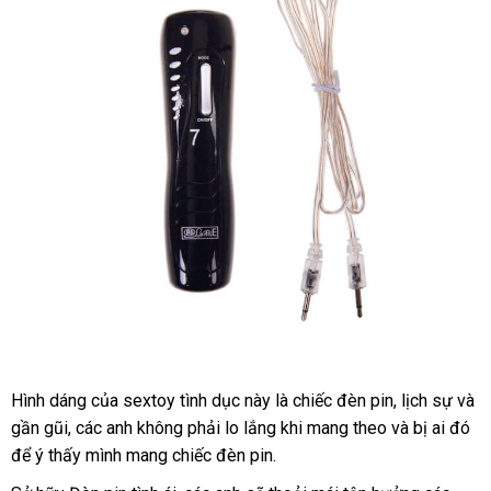
đã
Hình dáng
dễ
của sextoy tình dục này là chiếc đèn pin
online
, lịch sự
sử
và
DC17
gần gũi
Âm
nổi
,
quà
các anh không phải lo lắng khi mang theo
dàng
giá
và bị ai đó
dụn
tổ
đạo
để ý thấy mình mang chiếc đèn pin.
tiếng
tặng
rẻ
hợ
giả