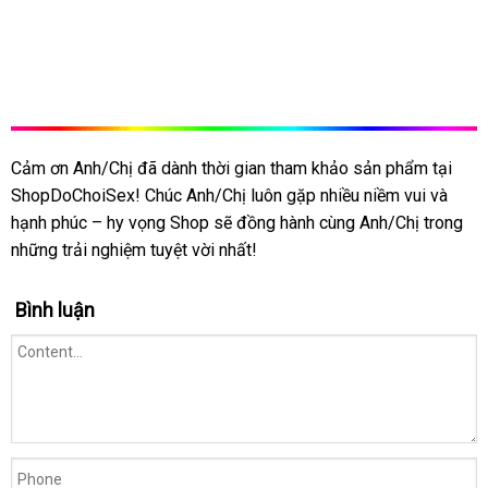
Cảm ơn Anh/Chị
tổng
đã dành thời gian tham khảo sản phẩm tại
DC17
ShopDoChoiSex! Chúc Anh/Chị luôn gặp nhiều niềm vui
Âm
hợp
cung
và
đạo
hạnh phúc – hy vọng Shop
Đức
sẽ đồng hành cùng Anh/Chị trong
cấp
kh
giả
những trải nghiệm tuyệt vời nhất!
mã
đèn
pin
Bình luận
rung
cao
cấp
7
chế
độ cực
đã