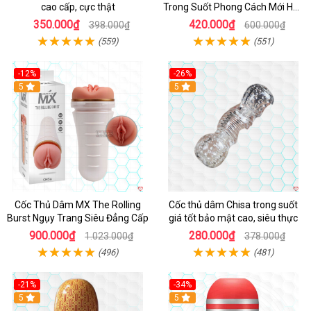
cao cấp, cực thật
Trong Suốt Phong Cách Mới Hấp
Dẫn
350.000₫
420.000₫
398.000₫
600.000₫
(559)
(551)
-12%
-26%
Hot
5
Hot
5
Cốc Thủ Dâm MX The Rolling
Cốc thủ dâm Chisa trong suốt
Burst Ngụy Trang Siêu Đẳng Cấp
giá tốt bảo mật cao, siêu thực
900.000₫
280.000₫
1.023.000₫
378.000₫
(496)
(481)
-21%
-34%
5
5