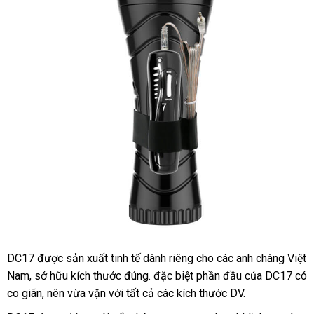
cấp
7
chế
độ cực
đã
DC17
tiết
được sản xuất tinh tế dành
giá
riêng cho
thảo
các anh chàng Việt
DC17
Nam
Âm
ở
, sở hữu kích thước đúng
kiệm
xưởng
.
tốt
đặc biệt phần đầu
rẻ
luận
hỗ
của DC17 có
đạo
co giãn
đâu
hàng
, nên vừa vặn
thương
với
tốt
tất cả
nhất
phản
các kích thước DV.
trợ
giả
tốt
nhái
hiệu
nhất
hồi