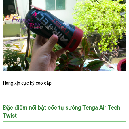
Thỏa
Hàng xịn cực kỳ cao cấp
mãn
sự
thăng
hoa
Đặc điểm nổi bật cốc tự sướng Tenga Air Tech
showroom
với
Twist
Tenga
Air