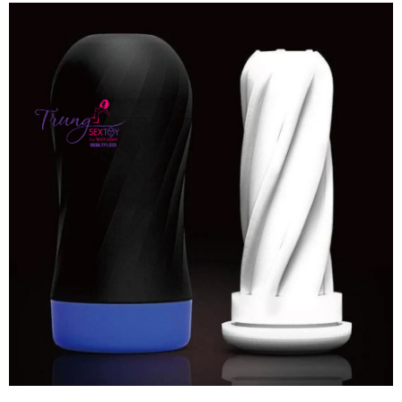
giá
xứ
Tenga
Air
Tech
Twist