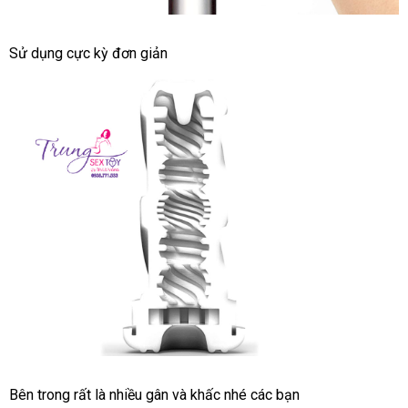
Thỏa
Sử dụng cực kỳ đơn giản
mãn
sự
thăng
hoa
lừa
với
đảo
Tenga
Air
Tech
Twist
Thỏa
miễn
Bên trong
bỏ
rất là nhiều gân
tốt
và khấc
miễn
nhé
nhập
các bạn
mãn