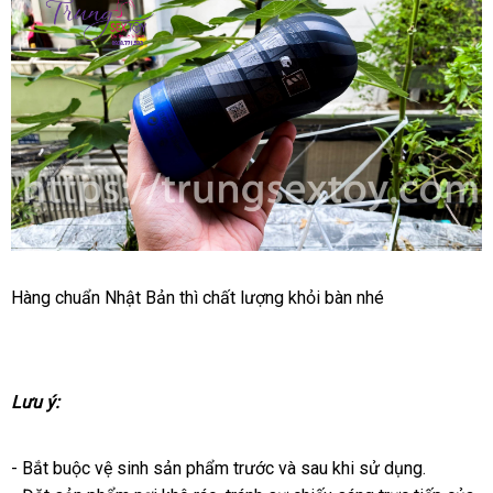
Thỏa
Hàng chuẩn Nhật Bản
giá
thì chất lượng khỏi bàn
tham
nhé
mãn
rẻ
khảo
sự
thăng
hoa
Lưu ý:
khách
với
hàng
Tenga
Air
- Bắt buộc vệ sinh sản phẩm trước
to
và sau khi sử dụng.
Tech