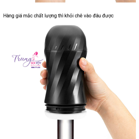
Thỏa
Hàng giá mắc chất lượng
Pháp
thì khỏi chê vào đâu
theo
được
mãn
yêu
sự
cầu
thăng
hoa
thông
với
minh
Tenga
Air
Tech
Twist