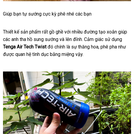
Thỏa
Giúp bạn tự sướng cực kỳ phê
đã
nhé
cửa
các bạn
mãn
qua
hàng
sự
sử
thăng
Thiết kế sản phẩm
địa
rất gồ ghề
kiểm
với nhiều đường tạo xoắn giúp
mu
dụng
hoa
các anh tha hồ sung sướng
chỉ
báo
và lên đỉnh
tra
qua
. Cảm giác sử dụng
hà
an
với
Tenga Air Tech Twist
đó chính là sự thăng hoa
giá
app
qua
, phê pha như
sửa
toàn
Tenga
được quan hệ tình dục bằng miệng vậy.
app
chữ
Air
Tech
Twist