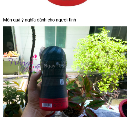
Thỏa
Món quà ý nghĩa dành cho người tình
mãn
sự
thăng
hoa
nhập
với
hàng
Tenga
Air
Tech
Twist
Thỏa