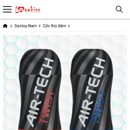
Sextoy Nam
Cốc thủ dâm