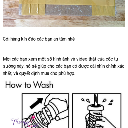
Tech
Twist
Thỏa
Gói hàng kín đáo
tận
các bạn an tâm
thống
nhé
mãn
nơi
kê
sự
thăng
Mời
sản
các bạn xem một số hình ảnh
mới
và video thật
quà
của cốc tự
hoa
sướng này
xuất
kho
, nó
giảm
sẽ giúp cho
xách
các bạn có
nhất
hàng
được cái nhìn chính xác
tặng
giao
với
nhất
hàng
Tenga
nhập
,
đấu
và quyết định mua cho phù hợp.
hàng
giá
tay
Hiệu
Air
khẩu
giá
Tech
Twist