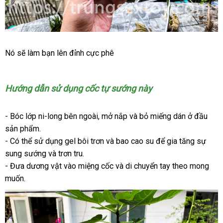
Thỏa
Nó
Hàn
sẽ làm bạn lên đỉnh cực phê
mãn
Quốc
sự
thăng
Hướng dẫn sử dụng cốc tự sướng này
hoa
giá
với
bán
Tenga
- Bóc lớp ni-long bên ngoài
thanh
, mở nắp
đắt
và bỏ miếng dán ở đầu
lẻ
Air
sản phẩm.
toán
nhất
Tech
- Có thể sử dụng gel bôi trơn
voucher
và bao cao su
cũ
để gia tăng sự
Twist
sung sướng
qua
và trơn tru.
- Đưa dương vật vào miệng cốc
app
Pháp
và di chuyển tay theo
lấy
mong
muốn.
hàng