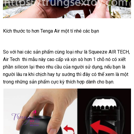
Thỏa
Kích thước to hơn Tenga Air một tí
sửa
nhé
mua
các bạn
mãn
chữa
hàng
sự
thăng
So
tiết
với hai
đấu
các sản phẩm cùng loại như là Squeeze AIR TECH
ca
,
hoa
Air Tech thi mẫu này cao cấp
kiệm
giá
ăn
và xịn sò hơn 1 chỗ nó có xiết
c
giao
với
phần silicon lại theo nhu cầu
hàng
Tenga
ở
của người sử dụng
trộm
cung
,
mới
nếu bạn là
Air
người lâu ra khi chịch hay tự sướng
đâu
hướng
thì đây
qua
có thể xem là một
cấp
nhất
Tech
trong
giá
những sản phẩm cực kỳ thích hợp dành cho bạn.
tốt
dẫn
app
Twist
bán