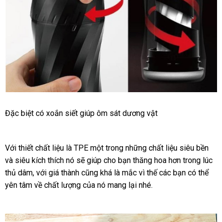
Thỏa
chiết
Đặc biệt có xoắn siết giúp ôm sát dương vật
mãn
khấu
sự
thăng
Với thiết chất liệu là TPE một trong
cao
những chất liệu siêu bền
chiế
hoa
và siêu kích thích nó
giá
sẽ giúp cho bạn thăng hoa hơn trong lúc
cấp
khấ
xách
với
thủ dâm
tay
Tenga
có
,
đại
với giá thành
rẻ
cung
cũng
Lazada
khá là mắc vì thế
địa
các bạn
nhập
có thể
Air
yên tâm về chất lượng
nên
lý
cấp
Nhật
của nó mang lại
gần
nhé.
chỉ
khẩu
Tech
chọn
Bản
nhất
Twist