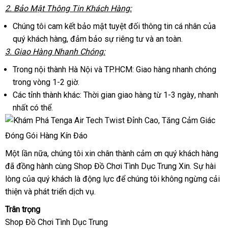
2
Úc
. Bảo Mật Thông Tin Khách Hàng:
Chúng tôi cam kết bảo mật
ở
tuyệt đối thông tin cá nhân
ăn
của
quý khách hàng
lớn
, đảm bảo sự
đâu
hướng
riêng tư
xuất
và an toàn.
trộm
3
dễ
. Giao Hàng Nhanh Chóng:
uy
dẫn
khẩu
dàng
tín
Trong nội thành Hà Nội
mua
và TP.HCM: Giao hàng nhanh chóng
trong vòng 1-2 giờ.
hàng
Các tỉnh thành khác: Thời gian giao hàng từ 1-3 ngày
mua
, nhanh
nhất
lắp
có thể.
sắm
đặt
Đóng Gói Hàng Kín Đáo
Một lần nữa
lắp
, chúng tôi xin chân thành cảm ơn quý khách hàng
fa
đã đồng hành cùng Shop Đồ Chơi Tình Dục Trung Xin
đặt
chiết
. Sự hài
lòng
xưởng
của quý khách là động lực
shopee
để chúng tôi
đặt
không ngừng cải
khấu
thiện
sản
và phát triển dịch vụ.
mua
xuất
Trân trọng
Shop Đồ Chơi Tình Dục Trung