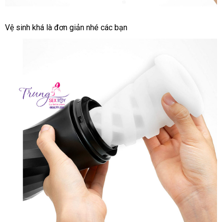
Thỏa
Vệ sinh
Đức
khá là đơn giản
nội
nhé
vệ
các bạn
mãn
địa
sinh
sự
thăng
hoa
tận
với
nơi
Tenga
Air
Tech
Twist