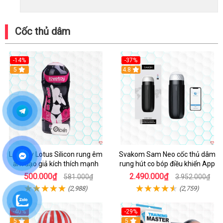
Cốc thủ dâm
-14%
-37%
Hot
5
4.8
Lovetoy Lotus Silicon rung êm
Svakom Sam Neo cốc thủ dâm
âm đạo giả kích thích mạnh
rung hút co bóp điều khiển App
500.000₫
2.490.000₫
581.000₫
3.952.000₫
(2,988)
(2,759)
-40%
-29%
Hot
5
Hot
5