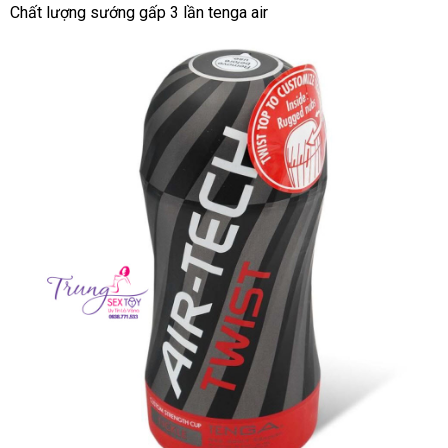
Thỏa
Chất lượng sướng gấp 3 lần tenga air
mãn
sự
thăng
hoa
voucher
với
Tenga
Air
Tech
Twist