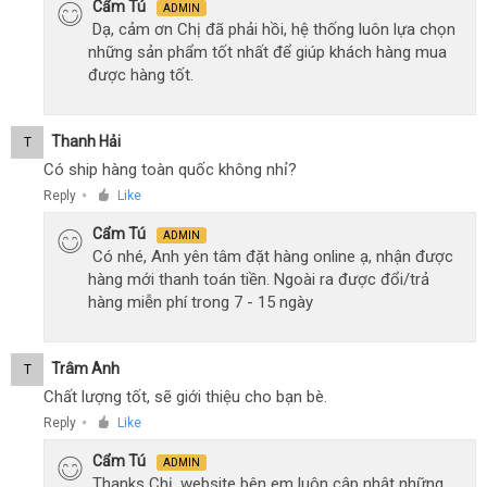
Cẩm Tú
ADMIN
Dạ, cảm ơn Chị đã phải hồi, hệ thống luôn lựa chọn
những sản phẩm tốt nhất để giúp khách hàng mua
được hàng tốt.
Thanh Hải
T
Có ship hàng toàn quốc không nhỉ?
Reply
Like
●
Cẩm Tú
ADMIN
Có nhé, Anh yên tâm đặt hàng online ạ, nhận được
hàng mới thanh toán tiền. Ngoài ra được đổi/trả
hàng miễn phí trong 7 - 15 ngày
Trâm Anh
T
Chất lượng tốt, sẽ giới thiệu cho bạn bè.
Reply
Like
●
Cẩm Tú
ADMIN
Thanks Chị, website bên em luôn cập nhật những