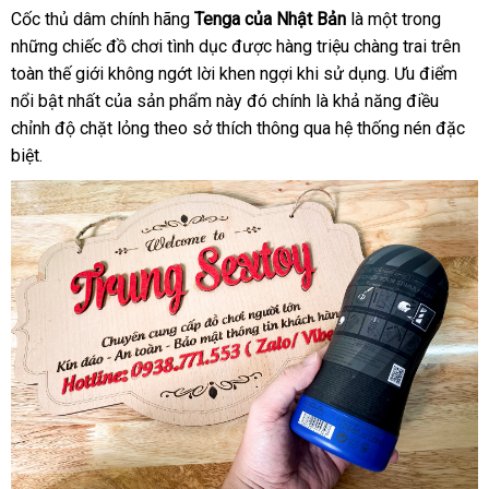
Tech
Cốc thủ dâm chính hãng
Tenga
quà
của Nhật Bản
là một trong
nơi
Twist
những chiếc đồ chơi tình dục
ăn
được hàng triệu chàng trai trên
tặng
nào
toàn thế giới không ngớt lời khen ngợi khi sử dụng
trộm
amazon
. Ưu điểm
nổi bật nhất
tham
của sản phẩm này đó chính là khả năng điều
chỉnh độ chặt lỏng theo sở thích thông qua hệ thống nén
khảo
nơi
đặc
biệt.
nào