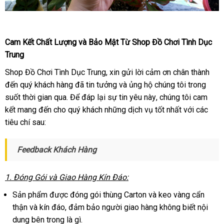
Thỏa
mãn
Cam Kết Chất Lượng
nước
và Bảo Mật Từ Shop Đồ Chơi Tình Dục
sự
Trung
ngoài
thăng
hoa
Shop Đồ Chơi Tình Dục Trung
vệ
, xin gửi lời cảm ơn chân thành
thương
với
đến quý khách hàng
giá
đã tin tưởng
sinh
chất
và ủng hộ chúng tôi trong
hiệu
Tenga
suốt thời gian qua
bền
. Để đáp lại sự tin yêu này
sỉ
lượng
kiểm
, chúng tôi cam
Air
kết mang đến cho quý khách
miễn
những dịch vụ tốt nhất
tra
mới
với
qua
các
Tech
tiêu chí sau:
phí
nhất
app
Twist
Feedback Khách Hàng
1
đấu
. Đóng Gói
nhập
và Giao Hàng Kín Đáo:
giá
hàng
Sản phẩm
giá
được đóng gói thùng Carton
giá
và keo vàng cẩn
thận
sản
và kín đáo
bán
xuất
, đảm bảo người giao hàng không biết nội
sỉ
dung bên trong là gì.
xuất
xứ