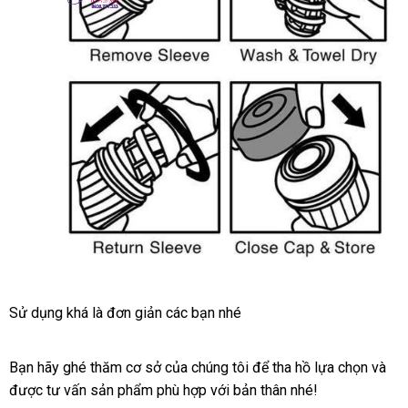
Thỏa
Sử dụng
xưởng
khá là đơn giản
giao
các bạn
miễn
nhé
mãn
hàng
phí
sự
thăng
Bạn hãy ghé thăm cơ sở
chất
của chúng tôi
trung
để tha hồ lựa chọn
hàng
và
sử
hoa
được tư vấn sản phẩm phù hợp
lượng
báo
với bản thân
tâm
xuất
nhé!
giả
dụ
Pháp
với