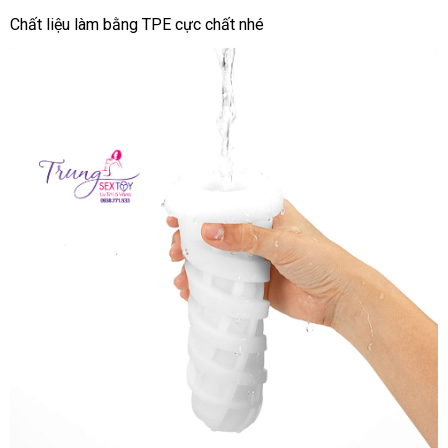
Thỏa
Chất liệu làm bằng TPE cực chất
đẹp
nhé
mãn
sự
thăng
hoa
online
với
Tenga
Air
Tech
Twist