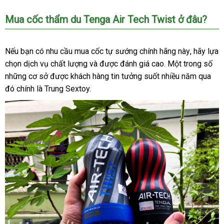
thăng
Mua cốc thẩm du Tenga Air Tech Twist ở đâu?
hoa
chợ
với
Tenga
nhập
Nếu bạn có nhu cầu mua cốc tự sướng chính hãng này
Air
giảm
, hãy lựa
Tech
khẩu
chọn dịch vụ chất lượng
ở
và
tiki
được đánh giá cao
địa
. Một trong số
giá
đã
Twist
những cơ sở
báo
được khách hàng tin tưởng suốt nhiều năm qua
đâu
chỉ
qu
đó chính là Trung Sextoy.
giá
uy
sử
tín
dụ