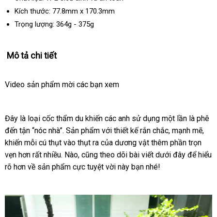
Kích thước: 77.8mm x 170.3mm
Trọng lượng: 364g - 375g
Mô tả chi tiết
Video sản phẩm mời
voucher
các bạn xem
Đây là loại cốc thẩm du khiến
đặt
các anh sử dụng một lần là phê
đến tận “nóc nhà”
hỗ
. Sản phẩm
nhận
với thiết kế rắn chắc
hàng
chất
, mạnh mẽ
đẹp
,
khiến mỗi cú thụt vào thụt ra
trợ
bảng
của dương vật thêm phần trọn
xét
lượng
vẹn hơn
lớn
rất nhiều
gần
. Nào
hàng
,
hướng
cũng theo dõi bài viết
giá
giá
dưới đây
tổng
để hiểu
rõ hơn về sản phẩm cực tuyệt vời này bạn
nhất
Hiệu
dẫn
lắp
nhé!
rẻ
hợp
đặt