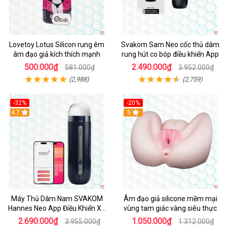
Lovetoy Lotus Silicon rung êm
Svakom Sam Neo cốc thủ dâm
âm đạo giả kích thích mạnh
rung hút co bóp điều khiển App
500.000₫
2.490.000₫
581.000₫
3.952.000₫
(2,988)
(2,759)
-32%
-20%
Hot
4.7
Hot
5
Máy Thủ Dâm Nam SVAKOM
Âm đạo giả silicone mềm mại
Hannes Neo App Điều Khiển Xa
vùng tam giác vàng siêu thực
Cao Cấp
2.690.000₫
1.050.000₫
3.955.000₫
1.312.000₫