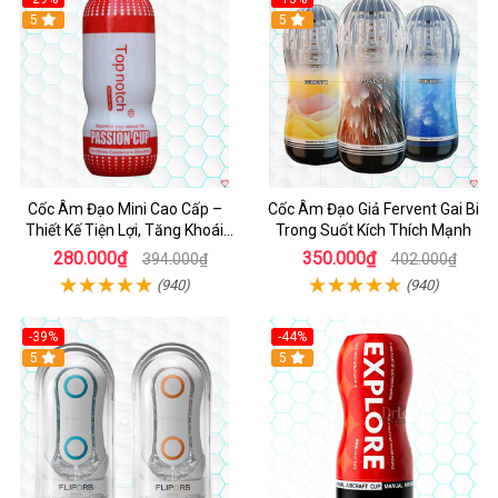
5
Hot
5
Cốc Âm Đạo Mini Cao Cấp –
Cốc Âm Đạo Giả Fervent Gai Bi
Thiết Kế Tiện Lợi, Tăng Khoái
Trong Suốt Kích Thích Mạnh
Cảm
280.000₫
350.000₫
394.000₫
402.000₫
(940)
(940)
-39%
-44%
Hot
5
Hot
5