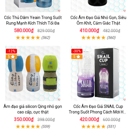
Cốc Thủ Dâm Yeain Trong Suốt
Cốc Âm Đạo Giả Nhỏ Gọn, Siêu
Rung Mạnh Kích Thích Tối Đa
Ôm Khít, Cảm Giác Thật
580.000₫
410.000₫
829.000₫
482.000₫
(562)
(560)
-12%
-30%
5
5
Âm đạo giả silicon Qing nhỏ gọn
Cốc Âm Đạo Giả SNAIL Cup
cao cấp, cực thật
Trong Suốt Phong Cách Mới Hấp
Dẫn
350.000₫
420.000₫
398.000₫
600.000₫
(559)
(551)