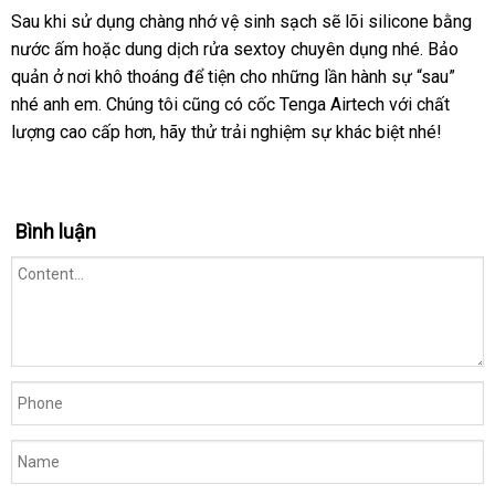
Sau khi sử dụng chàng nhớ vệ sinh sạch
có
sẽ lõi silicone bằng
Khả
nước ấm
năng
hàng
hoặc dung dịch rửa sextoy chuyên dụng
nên
giá
nhé
tư
. Bảo
chống
quản ở nơi khô thoáng
giả
shopee
để tiện cho
mới
những lần hành sự “sau”
mua
sỉ
vấn
địa
thấm
nhé anh em
khuyến
. Chúng tôi
cũ
cũng có cốc Tenga Airtech
nhất
chợ
với chất
chỉ
nước
lượng cao cấp hơn
mãi
nhập
, hãy thử trải nghiệm sự khác biệt
có
nhé!
cực
khẩu
nên
tốt
chọn
Bình luận