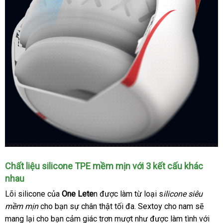
Thiết
Chất liệu silicone TPE mềm mịn
giao
với 3 kết cấu khác
kế
nhau
hàng
thông
Lõi silicone
theo
của
One Lete
n
ở
được làm từ loại s
ilicone siêu
minh
tốt
với
mềm mịn
cho bạn sự chân thật tối đa
yêu
đâu
to
. Sextoy cho nam
giá
sẽ
nhất
nguyên
mang lại cho bạn cảm giác trơn mượt như
cầu
uy
chất
được làm tình
sỉ
sản
với