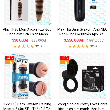
Phích Hậu Môn Silicon Foxy Đuôi
Máy Thủ Dâm Svakom Alex NEO
Cáo Sexy Kích Thích Mạnh
Rên Rung Điều Khiển App Siêu
Phê
550.000₫
3.550.000₫
625.000₫
4.551.000₫
(965)
(958)
-29%
-31%
Hot
5
5
Cốc Thủ Dâm Lovetoy Training
Vòng rung gai Pretty Love Cobra
Master 2 Đầu Siêu Thật Giá Tốt
kích thích cực mạnh, tăng hưng