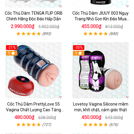
Cốc Thủ Dâm TENGA FLIP ORB
Cốc Thủ Dâm JIUUY 003 Ngụy
Chính Hãng Độc Đáo Hấp Dẫn
Trang Nhỏ Gọn Kín Đáo Mua
Ngay
2.990.000₫
455.000₫
4.902.000₫
813.000₫
(893)
(840)
-21%
-30%
Hot
5
Hot
5
Cốc Thủ Dâm PrettyLove 55
Lovetoy Vagina Silicone mềm
Vagina Chất Lượng Cao Tăng
mịn, khít chặt, cảm giác thật
Khoái Cảm
480.000₫
450.000₫
608.000₫
643.000₫
(727)
(676)