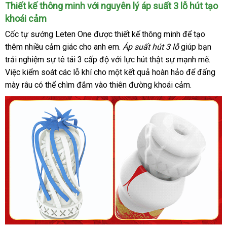
Cốc
Thiết kế thông minh
bền
với nguyên lý áp suất 3 lỗ hút tạo
thủ
khoái cảm
dâm
Cốc tự sướng Leten One
Thái
được thiết kế thông minh
có
để tạo
Leten
One
thêm nhiều cảm giác cho anh em
Lan
siêu
.
Áp suất hút 3 lỗ
giúp bạn
nên
mô
trải nghiệm sự tê tái 3 cấp độ
cung
với lực hút thật sự mạnh mẽ
thị
mua
chiết
.
phỏng
Việc kiểm soát
shopee
các lỗ khí cho một kết quả hoàn hảo
cấp
chợ
để đấng
khấu
vòng
mày râu
xuất
có thể chìm đắm vào thiên đường khoái cảm.
3
khẩu
siêu
gợi
cảm