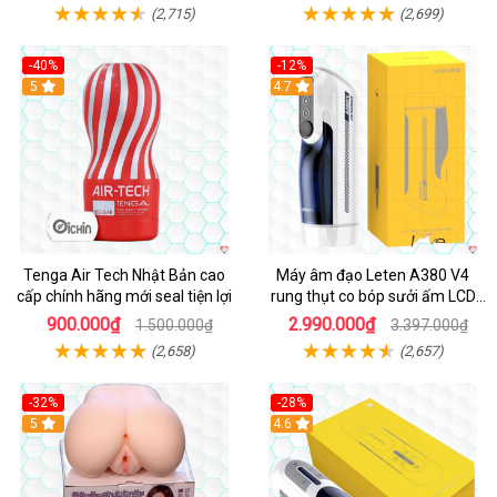
(2,715)
(2,699)
-40%
-12%
Hot
5
Hot
4.7
Tenga Air Tech Nhật Bản cao
Máy âm đạo Leten A380 V4
cấp chính hãng mới seal tiện lợi
rung thụt co bóp sưởi ấm LCD
đẹp
900.000₫
2.990.000₫
1.500.000₫
3.397.000₫
(2,658)
(2,657)
-32%
-28%
Hot
5
Hot
4.6