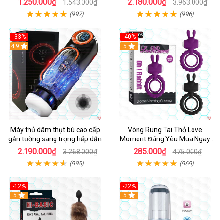
1.250.000₫
2.180.000₫
1.543.000₫
3.963.000₫
(997)
(996)
-33%
-40%
Hot
4.9
5
Máy thủ dâm thụt bú cao cấp
Vòng Rung Tai Thỏ Love
gắn tường sang trọng hấp dẫn
Moment Đáng Yêu Mua Ngay
Giá Tốt
2.190.000₫
285.000₫
3.268.000₫
475.000₫
(995)
(969)
-12%
-22%
Hot
5
5