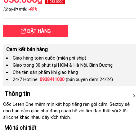
1.083.000₫
Khuyến mãi:
-40%
ĐẶT HÀNG
Cam kết bán hàng
Giao hàng toàn quốc (miễn phí ship)
Giao trong 30 phút tại HCM & Hà Nội, Bình Dương
Che tên sản phẩm khi giao hàng
24/7 Hotline:
0938411000
(bán xuyên đêm 24/24)
Thông tin
Cốc Leten One mềm mịn kết hợp tiếng rên gởi cảm
có
. Sextoy
bình
sẽ
cho bạn cảm giác như đang quan hệ
cao
với âm đạo thật
nên
kho
với 3 lõi
luận
silicone khác nhau đầy kích thích.
cấp
chọn
hàng
Mô tả chi tiết