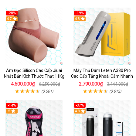
-28%
-19%
4.7
Hot
4.8
Âm Đạo Silicon Cao Cấp Jiuai
Máy Thủ Dâm Leten A380 Pro
Nhật Bản Kích Thước Thật 11Kg
Cao Cấp Tăng Khoái Cảm Nhanh
4.500.000₫
2.790.000₫
6.250.000₫
3.444.000₫
(3,501)
(3,012)
-14%
-37%
Hot
5
4.8