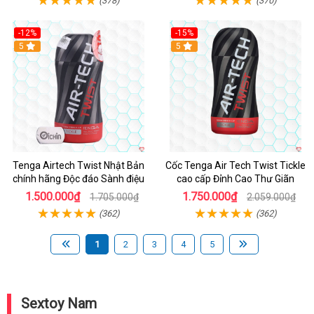
(378)
(370)
-12%
-15%
Hot
5
Hot
5
Tenga Airtech Twist Nhật Bản
Cốc Tenga Air Tech Twist Tickle
chính hãng Độc đáo Sành điệu
cao cấp Đỉnh Cao Thư Giãn
1.500.000₫
1.750.000₫
1.705.000₫
2.059.000₫
(362)
(362)
1
2
3
4
5
Sextoy Nam