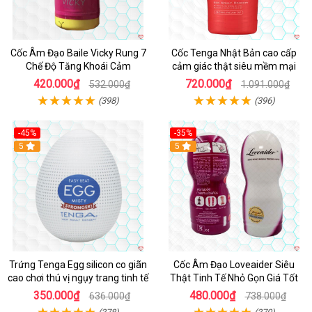
Cốc Âm Đạo Baile Vicky Rung 7
Cốc Tenga Nhật Bản cao cấp
Chế Độ Tăng Khoái Cảm
cảm giác thật siêu mềm mại
420.000₫
720.000₫
532.000₫
1.091.000₫
(398)
(396)
-45%
-35%
Hot
5
5
Trứng Tenga Egg silicon co giãn
Cốc Âm Đạo Loveaider Siêu
cao chơi thú vị ngụy trang tinh tế
Thật Tinh Tế Nhỏ Gọn Giá Tốt
350.000₫
480.000₫
636.000₫
738.000₫