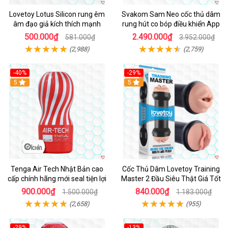
Lovetoy Lotus Silicon rung êm
Svakom Sam Neo cốc thủ dâm
âm đạo giả kích thích mạnh
rung hút co bóp điều khiển App
500.000₫
2.490.000₫
581.000₫
3.952.000₫
(2,988)
(2,759)
-40%
-29%
Hot
5
Hot
5
Tenga Air Tech Nhật Bản cao
Cốc Thủ Dâm Lovetoy Training
cấp chính hãng mới seal tiện lợi
Master 2 Đầu Siêu Thật Giá Tốt
900.000₫
840.000₫
1.500.000₫
1.183.000₫
(2,658)
(955)
-29%
-13%