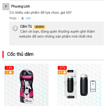
Phương Linh
P
Có nhiều sản phẩm để lựa chọn, giá tốt!
Reply
Like
●
Cẩm Tú
ADMIN
Cảm ơn bạn, đừng quên thường xuyên ghé thăm
website để xem những sản phẩm mới nhất nhé.
Cốc thủ dâm
-14%
-37%
Hot
5
4.8