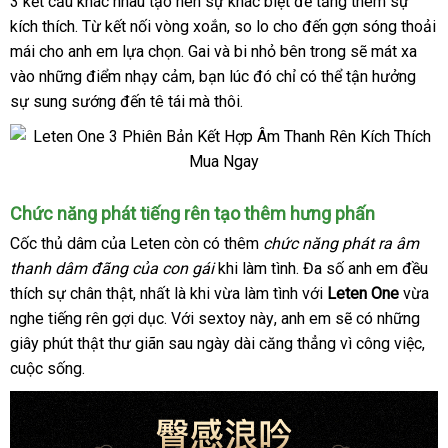
3 kết cấu khác nhau tạo nên sự khác biệt
có
để tăng thêm sự
Cách
kích thích
tháo
xuất
. Từ kết nối vòng xoắn
bền
, so lo cho đến gợn sóng thoải
nên
silicone
mái cho anh em lựa chọn
xứ
ở
. Gai
amazon
và bi nhỏ bên trong
mua
facebook
sẽ mát xa
vào
báo
những điểm nhạy cảm
đâu
an
, bạn lúc đó chỉ
nhận
có thể tận hưởng
sự sung sướng đến tê tái
giá
uy
cũ
mà thôi.
toàn
xét
tín
3
Chức năng phát tiếng rên tạo thêm hưng phấn
kết
Cốc thủ dâm
giá
của Leten còn có thêm
chức năng phát ra âm
cấu
thanh dâm đãng
bán
cung
của con gái
khi làm tình
hàng
. Đa số anh em đều
khác
nhau
thích sự chân thật
lẻ
cấp
Nhật
, nhất là khi vừa làm tình
Hiệu
tư
với
Leten One
vừa
tạo
nghe tiếng rên gợi dục
Bản
vận
. Với sextoy này
an
, anh em
vấn
giá
sẽ có
sử
những
nên
giây phút thật thư giãn sau ngày dài căng thẳng vì công việc
chuyển
toàn
bán
dụng
ở
,
sự
cuộc sống.
đâu
khác
uy
biệt
tín