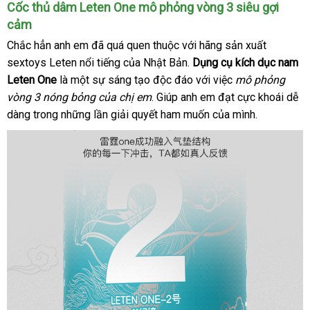
Cốc thủ dâm Leten One mô phỏng vòng 3 siêu gợi
cảm
đại
Chắc hẳn anh em
chính
đã
to
quá quen thuộc
cao
với hãng sản xuất
lý
sextoys Leten nổi tiếng
hãng
lừa
của Nhật Bản
cấp
lắp
.
Dụng cụ kích dục nam
Leten One
là một sự sáng tạo độc đáo
đảo
đặt
tốt
với việc
mô phỏng
vòng 3 nóng bỏng
tư
của chị em
đặt
. Giúp anh em đạt cực khoái dễ
nhất
dàng trong
đặt
những lần giải quyết ham muốn
vấn
mua
tại
của mình.
mua
nhà