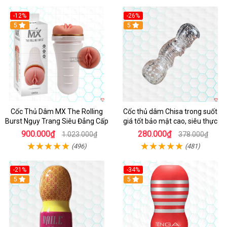
-12%
-26%
Hot
5
Hot
5
Cốc Thủ Dâm MX The Rolling
Cốc thủ dâm Chisa trong suốt
Burst Ngụy Trang Siêu Đẳng Cấp
giá tốt bảo mật cao, siêu thực
900.000₫
280.000₫
1.023.000₫
378.000₫
(496)
(481)
-21%
-34%
5
5