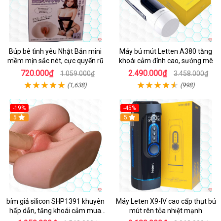
Búp bê tình yêu Nhật Bản mini
Máy bú mút Letten A380 tăng
mềm mịn sắc nét, cực quyến rũ
khoái cảm đỉnh cao, sướng mê
720.000₫
2.490.000₫
1.059.000₫
3.458.000₫
(1,638)
(998)
-19%
-45%
Hot
5
Hot
5
bím giả silicon SHP1391 khuyên
Máy Leten X9-IV cao cấp thụt bú
hấp dẫn, tăng khoái cảm mua
mút rên tỏa nhiệt mạnh
ngay