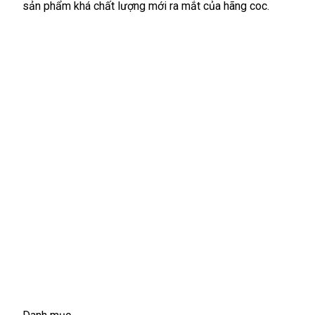
sản phẩm
nước
khá chất lượng mới ra mắt
tận
của hãng coc.
giới
ngoài
nơi