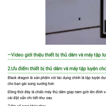
Thiet
—Video giới thiệu thiết bị thủ dâm
hướng
và máy tập l
bi
dẫn
thu
dam
2.Ưu điểm thiết bị thủ dâm
mới
và máy tập luyện ch
va
nhất
Black dragon là sản phẩm
rẻ
với tác dụng chính là tập luyện 
may
tap
cho bạn gái sung sướng hơn.
nhất
luyen
Đồng thời đây là chiếc máy thủ dâm giúp nam giới lên đỉnh
c
v
cho
cài đặt sẵn chi tiết
khách
như sau:
k
nam
hàng
gioi