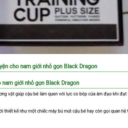
uyện cho nam giới nhỏ gọn Black Dragon
o nam giới nhỏ gọn Black Dragon
dương vật giúp cậu bé làm quen
dịch
với lực co bóp
lớn
của âm đạo khi đạt 
vụ
hiết
ới thiết kế như một chiếc máy bú mút cậu bé hay còn gọi quan hệ
hấu