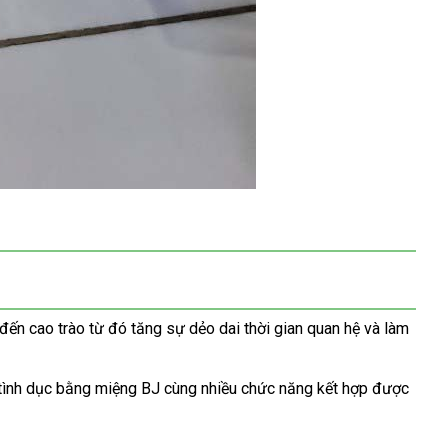
đến cao trào từ đó tăng sự dẻo dai thời gian quan hệ
có
và làm
nên
mua
 tình dục bằng miệng BJ cùng nhiều chức năng kết hợp
voucher
được