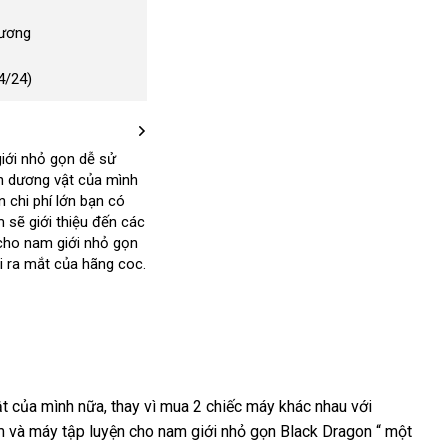
Dương
4/24)
iới nhỏ gọn dễ sử
n dương vật của mình
 chi phí lớn bạn có
sẽ giới thiệu đến các
 cho nam giới nhỏ gọn
 ra mắt của hãng coc.
ật
đăng
của mình nữa
phân
, thay vì mua 2 chiếc máy khác nhau
địa
với
âm
phân
và máy tập luyện cho nam giới nhỏ gọn Black Dragon “ một
ký
phối
chỉ