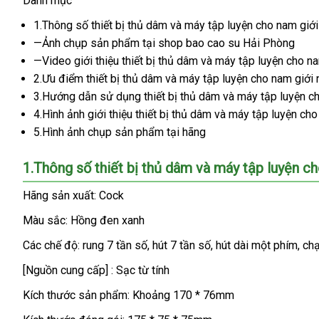
Danh mục
thiet
bi
1.Thông số thiết bị thủ dâm
giảm
và máy tập luyện cho nam giớ
thu
—Ảnh chụp sản phẩm tại shop bao cao su Hải Phòng
giá
dam
—Video giới thiệu thiết bị thủ dâm
shop
và máy tập luyện cho n
cho
2.Ưu điểm thiết bị thủ dâm
ăn
và máy tập luyện cho nam giới
nam
3.Hướng dẫn sử dụng thiết bị thủ dâm
trộm
đẹp
và máy tập luyện c
gioi
4.Hình ảnh giới thiệu thiết bị thủ dâm
Úc
và máy tập luyện cho
Black
5.Hình ảnh chụp sản phẩm tại hãng
Dragon
3
1.Thông số thiết bị thủ dâm
400x400
nơi
và máy tập luyện c
-
nào
Hãng sản xuất: Cock
Thiết
bị
Màu sắc: Hồng đen xanh
thủ
dâm
Các chế độ: rung 7 tần số
giá
, hút 7 tần số
có
, hút dài một phím
Phá
, ch
amazon
và
rẻ
nên
[Nguồn cung cấp] : Sạc từ tính
máy
chọn
tập
Kích thước sản phẩm: Khoảng 170 * 76mm
luyện