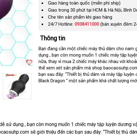
Giao hàng toàn quốc (miễn phí ship)
Giao trong 30 phút tại HCM & Hà Nội, Bình 
Che tên sản phẩm khi giao hàng
24/7 Hotline:
0938411000
(bán xuyên đêm 2
Thông tin
Bạn đang cần một chiếc máy thủ dâm cho nam g
dụng
ăn
, bạn còn mong muốn 1 chiếc máy tập luyệ
nữa
xưởng
, thay vì mua 2 chiếc máy khác nhau với khoản
trộm
thể xem xét sản phẩm mà shop baocaosuhp.com 
bạn sau đây: “Thiết bị thủ dâm và máy tập luyện
Black Dragon “ một sản phẩm khá chất lượng mới
 dễ sử dụng
tại
, bạn còn
thanh
mong muốn 1 chiếc máy tập luyện dương v
ocaosuhp.com
nhà
nổi
sẽ giới thiệu đến
lý
kho
các bạn
nhận
sau đây: “Thiết bị thủ d