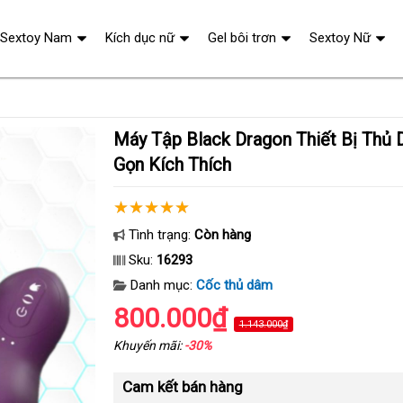
Sextoy Nam
Kích dục nữ
Gel bôi trơn
Sextoy Nữ
Máy Tập Black Dragon Thiết Bị Thủ Dâm Nam Nhỏ
Gọn Kích Thích
Tình trạng:
Còn hàng
Sku:
16293
Danh mục:
Cốc thủ dâm
800.000₫
1.143.000₫
Khuyến mãi:
-30%
Cam kết bán hàng