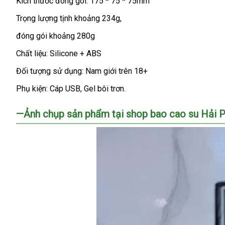
Kích thước đóng gói: 175 * 75 * 75mm
cho
nam
Trọng lượng tịnh khoảng 234g,
giới
đóng gói khoảng 280g
nhỏ
gọn
Chất liệu: Silicone + ABS
Black
Dragon
Đối tượng sử dụng: Nam giới trên 18+
Phụ kiện: Cáp USB
Đức
, Gel bôi trơn.
—Ảnh chụp sản phẩm tại shop bao cao su Hải 