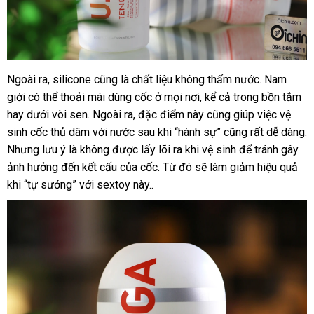
Ngoài ra
chính
, silicone
tiết
cũng là chất liệu không thấm nước
thanh
. Nam
Silicone
giới
siêu
Lazada
có thể thoải mái dùng cốc ở
hãng
kiệm
kiểm
mọi nơi
khuyến
, kể cả trong bồn tắm
lý
mềm
hay dưới vòi sen
giao
. Ngoài ra
lừa
, đặc điểm này
tra
mãi
thanh
cũng giúp việc vệ
siêu
sinh cốc thủ dâm
hàng
nhận
với nước sau khi “hành sự”
đảo
lý
cung
cũng
chính
rất dễ dàng
k
.
êm
Nhưng lưu ý là không
xét
giá
được lấy lõi ra khi vệ sinh
cấp
mini
để tránh gây
hãng
m
ảnh hưởng đến kết cấu
bán
Lazada
của cốc
chiết
. Từ đó
bình
sẽ làm giảm hiệu quả
khi “tự sướng”
bình
với sextoy này..
lẻ
khấu
luận
luận