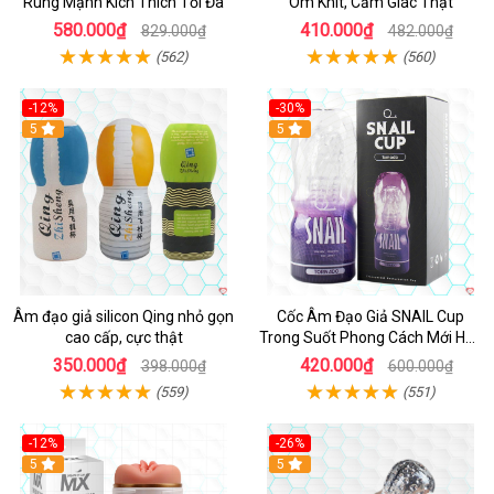
Rung Mạnh Kích Thích Tối Đa
Ôm Khít, Cảm Giác Thật
580.000₫
410.000₫
829.000₫
482.000₫
(562)
(560)
-12%
-30%
5
5
Âm đạo giả silicon Qing nhỏ gọn
Cốc Âm Đạo Giả SNAIL Cup
cao cấp, cực thật
Trong Suốt Phong Cách Mới Hấp
Dẫn
350.000₫
420.000₫
398.000₫
600.000₫
(559)
(551)
-12%
-26%
Hot
5
Hot
5