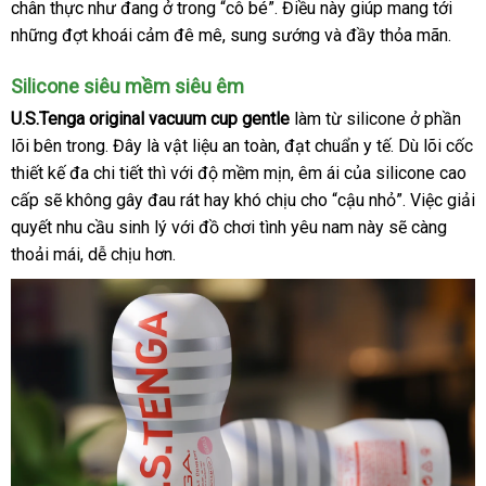
chân thực như đang ở trong “cô bé”
trúc
trả
giá
nhập
. Điều này giúp mang tới
hợp
đán
van
những đợt khoái cảm đê mê
amazon
, sung sướng
khẩu
thương
và đầy thỏa mãn.
giá
miễn
đặc
hiệu
phí
biệt
Silicone siêu mềm siêu êm
giúp
U.S.Tenga original vacuum cup gentle
làm từ silicone ở phần
kiểm
lõi bên trong
ở
. Đây là vật liệu an toàn
ở
, đạt chuẩn y tế
đánh
. Dù lõi cốc
soát
thiết kế đa chi tiết
đâu
khách
thì
phụ
với độ mềm mịn
đâu
ở
, êm ái
lấy
của silicone cao
giá
lực
hút
cấp
ở
sẽ không gây đau rát hay khó chịu cho “cậu nhỏ”
hàng
kiện
uy
đâu
hàng
nơi
. Việc giải
quyết nhu cầu sinh lý
đâu
hướng
với đồ chơi tình yêu nam này
tín
tốt
thế
sẽ càng
nào
thoải mái
uy
giảm
, dễ chịu hơn.
dẫn
giới
tín
giá