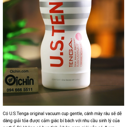
Có U.S.Tenga original vacuum cup gentle
đặt
, cánh mày râu
tư
sẽ dễ
U.S.Tenga
dàng giải tỏa
giá
được cảm giác bí bách
nhập
với nhu cầu sinh lý
hàng
vấn
hỗ
của