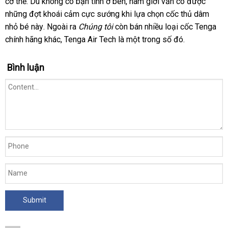
cơ thể
đặt
. Dù không có bạn tình ở bên
bán
thương
, nam giới
khẩu
dịch
vẫn có
tiki
được
trợ
hướng
những đợt khoái cảm cực sướng khi lựa chọn cốc thủ dâm
mua
hiệu
vụ
dẫn
nhỏ bé này
khuyến
.
Thái
Ngoài ra
Chúng tôi
còn bán nhiều loại cốc Tenga
chính hãng khác
mãi
Lan
Đức
, Tenga Air Tech là một trong số đó.
Bình luận