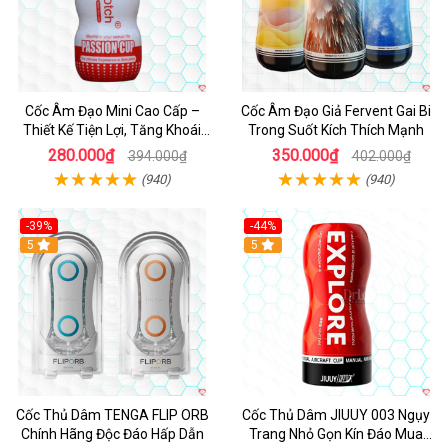
Cốc Âm Đạo Mini Cao Cấp –
Cốc Âm Đạo Giả Fervent Gai Bi
Thiết Kế Tiện Lợi, Tăng Khoái
Trong Suốt Kích Thích Mạnh
Cảm
280.000₫
350.000₫
394.000₫
402.000₫
(940)
(940)
-39%
-44%
Hot
5
Hot
5
Cốc Thủ Dâm TENGA FLIP ORB
Cốc Thủ Dâm JIUUY 003 Ngụy
Chính Hãng Độc Đáo Hấp Dẫn
Trang Nhỏ Gọn Kín Đáo Mua