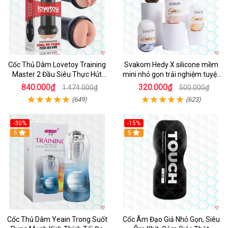
Cốc Thủ Dâm Lovetoy Training
Svakom Hedy X silicone mềm
Master 2 Đầu Siêu Thực Hút
mini nhỏ gọn trải nghiệm tuyệt
Mạnh
vời
840.000₫
320.000₫
1.474.000₫
500.000₫
(649)
(623)
-30%
-15%
Hot
5
5
Cốc Thủ Dâm Yeain Trong Suốt
Cốc Âm Đạo Giả Nhỏ Gọn, Siêu