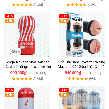
(2,988)
(2,759)
-40%
-29%
Hot
5
Hot
5
Tenga Air Tech Nhật Bản cao
Cốc Thủ Dâm Lovetoy Training
cấp chính hãng mới seal tiện lợi
Master 2 Đầu Siêu Thật Giá Tốt
900.000₫
840.000₫
1.500.000₫
1.183.000₫
(2,658)
(955)
-29%
-13%
5
Hot
5