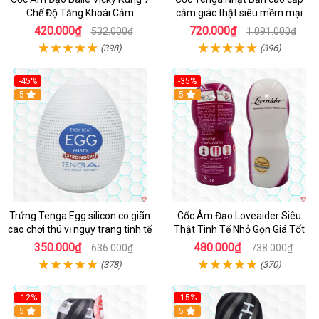
Chế Độ Tăng Khoái Cảm
cảm giác thật siêu mềm mại
420.000₫
720.000₫
532.000₫
1.091.000₫
(398)
(396)
-45%
-35%
Hot
5
5
Trứng Tenga Egg silicon co giãn
Cốc Âm Đạo Loveaider Siêu
cao chơi thú vị ngụy trang tinh tế
Thật Tinh Tế Nhỏ Gọn Giá Tốt
350.000₫
480.000₫
636.000₫
738.000₫
(378)
(370)
-12%
-15%
Hot
5
Hot
5