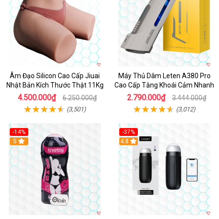
Âm Đạo Silicon Cao Cấp Jiuai
Máy Thủ Dâm Leten A380 Pro
Nhật Bản Kích Thước Thật 11Kg
Cao Cấp Tăng Khoái Cảm Nhanh
4.500.000₫
2.790.000₫
6.250.000₫
3.444.000₫
(3,501)
(3,012)
-14%
-37%
Hot
5
4.8