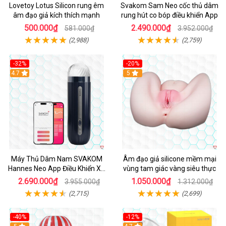
Lovetoy Lotus Silicon rung êm
Svakom Sam Neo cốc thủ dâm
âm đạo giả kích thích mạnh
rung hút co bóp điều khiển App
500.000₫
2.490.000₫
581.000₫
3.952.000₫
(2,988)
(2,759)
-32%
-20%
Hot
4.7
Hot
5
Máy Thủ Dâm Nam SVAKOM
Âm đạo giả silicone mềm mại
Hannes Neo App Điều Khiển Xa
vùng tam giác vàng siêu thực
Cao Cấp
2.690.000₫
1.050.000₫
3.955.000₫
1.312.000₫
(2,715)
(2,699)
-40%
-12%