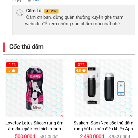
Cẩm Tú
ADMIN
Cảm ơn bạn, đừng quên thường xuyên ghé thăm
website để xem những sản phẩm mới nhất nhé.
Cốc thủ dâm
-14%
-37%
Hot
5
4.8
Lovetoy Lotus Silicon rung êm
Svakom Sam Neo cốc thủ dâm
âm đạo giả kích thích mạnh
rung hút co bóp điều khiển App
500.000₫
2.490.000₫
581.000₫
3.952.000₫