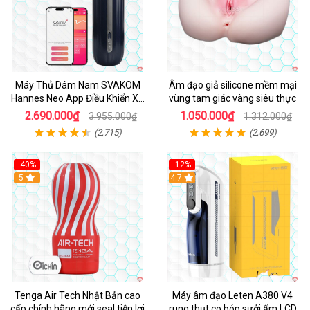
Máy Thủ Dâm Nam SVAKOM
Âm đạo giả silicone mềm mại
Hannes Neo App Điều Khiển Xa
vùng tam giác vàng siêu thực
Cao Cấp
2.690.000₫
1.050.000₫
3.955.000₫
1.312.000₫
(2,715)
(2,699)
-40%
-12%
Hot
5
Hot
4.7
Tenga Air Tech Nhật Bản cao
Máy âm đạo Leten A380 V4
cấp chính hãng mới seal tiện lợi
rung thụt co bóp sưởi ấm LCD