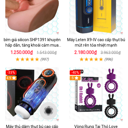
bím giả silicon SHP1391 khuyên
Máy Leten X9-IV cao cấp thụt bú
hấp dẫn, tăng khoái cảm mua
mút rên tỏa nhiệt mạnh
ngay
1.250.000₫
2.180.000₫
1.543.000₫
3.963.000₫
(997)
(996)
-33%
-40%
Hot
4.9
5
Máy thủ dâm thụt bú cao cấp
Vòng Rung Tai Thỏ Love