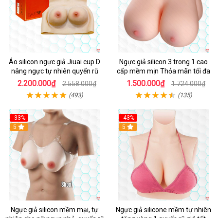
Áo silicon ngực giả Jiuai cup D
Ngực giả silicon 3 trong 1 cao
nâng ngực tự nhiên quyến rũ
cấp mềm mịn Thỏa mãn tối đa
2.200.000₫
1.500.000₫
2.558.000₫
1.724.000₫
(493)
(135)
-33%
-43%
Hot
5
5
Ngực giả silicon mềm mại, tự
Ngực giả silicone mềm tự nhiên