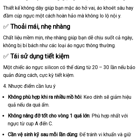
goi-
nên
cam-
Thiết kế không dây giúp bạn mặc áo hở vai
ở
, áo khoét sâu hay
chọn
khong-
đầm cúp ngực một cách hoàn hảo
bảng
mà không lo lộ nội y.
đâu
can-
giá
✅
Thoải mái
giao
, nhẹ nhàng
noi-
hàng
y-
Chất liệu mềm mịn
miễn
, nhẹ nhàng giúp bạn dễ chịu suốt cả ngày
vệ
,
truyen-
không bị bí bách như
phí
giá
các loại áo ngực thông thường.
sin
thong-
sỉ
✅
Tái sử dụng tiết kiệm
shp1473g
Một chiếc áo ngực silicon
Hàn
có thể dùng từ 20 – 30 lần
đánh
nếu bảo
quản đúng cách
đắt
, cực kỳ tiết kiệm.
Quốc
giá
nhất
4
Đài
. Nhược điểm cần lưu ý
Loan
Không phù hợp khi ra nhiều mồ hôi
: Keo dính
vận
sẽ giảm hiệu
quả
thế
nếu da
kho
quá ẩm.
chuyển
giới
hàng
Không nâng đỡ tốt cho vòng 1
tiết
quá lớn
: Phù hợp nhất
nhập
với
ngực từ cup A đến C.
kiệm
khẩu
Cần vệ sinh kỹ sau mỗi lần dùng
: Để tránh vi khuẩn
shop
và giữ