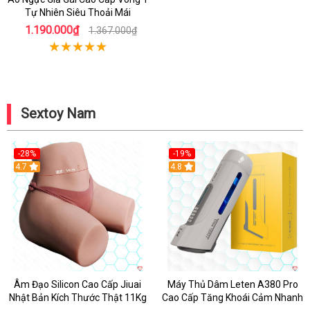
Tự Nhiên Siêu Thoải Mái
1.190.000₫
1.367.000₫
Sextoy Nam
-28%
-19%
4.7
Hot
4.8
Âm Đạo Silicon Cao Cấp Jiuai
Máy Thủ Dâm Leten A380 Pro
Nhật Bản Kích Thước Thật 11Kg
Cao Cấp Tăng Khoái Cảm Nhanh