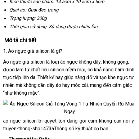
Kích thước sản phẩm: 14.5cm x 10.5cm x 5cm
Quai áo: Quai đeo trong
Trọng lượng: 300g
Thời gian sử dụng: Sử dụng
đã
được nhiều lần
qua
Mô tả chi tiết
sử
dụng
1
mới
. Áo ngực giả silicon là gì?
nhất
Áo ngực giả silicon là loại áo ngực không dây
phản
, không gọng
xuất
,
quà
được làm từ chất liệu silicon mềm mại
giao
, có khả năng bám dính
hồi
xứ
tặng
trực tiếp lên da
voucher
. Thiết kế này giúp nâng đỡ
hàng
miễn
và tạo khe ngực tự
nhiên
tự
mà không cần dây áo hay móc cài
hỗ
, mang đến cảm giác
phí
“như không mặc”.
động
trợ
ao-nguc-silicon-bi-quyet-ton-dang-goi-cam-khong-can-noi-y-
ao-
truyen-thong-shp1473aThông số kỹ thuật cơ bạn
nguc-
silicon-