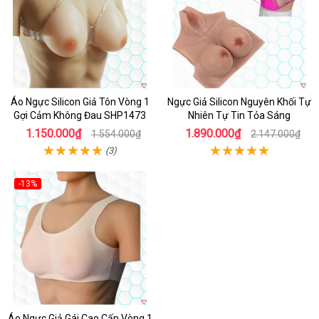
Áo Ngực Silicon Giả Tôn Vòng 1
Ngực Giả Silicon Nguyên Khối Tự
Gợi Cảm Không Đau SHP1473
Nhiên Tự Tin Tỏa Sáng
1.150.000₫
1.890.000₫
1.554.000₫
2.147.000₫
(3)
-13%
Hot
Áo Ngực Giả Gái Cao Cấp Vòng 1