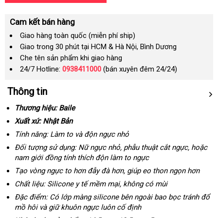
Cam kết bán hàng
Giao hàng toàn quốc (miễn phí ship)
Giao trong 30 phút tại HCM & Hà Nội, Bình Dương
Che tên sản phẩm khi giao hàng
24/7 Hotline:
0938411000
(bán xuyên đêm 24/24)
Thông tin
Thương hiệu: Baile
Xuất xứ: Nhật Bản
Tính năng: Làm to
to
và độn ngực nhỏ
Đối tượng sử dụng: Nữ ngực nhỏ
giá
, phẫu thuật cắt ngực
đắt
,
chất
hoặc
nam giới đồng tính thích độn làm to ngực
bán
nhất
lượng
lẻ
Tạo vòng ngực to hơn đẫy đà hơn
đấu
, giúp eo thon ngọn hơn
giá
Chất liệu: Silicone y tế mềm mại
lớn
, không có mùi
Đặc điểm: Có lớp màng silicone bên ngoài bao bọc tránh đổ
mồ hôi
so
và giữ khuôn ngực luôn cố định
sánh