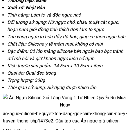
Thương hiệu: Baile
bi-
Xuất xứ: Nhật Bản
quyet-
Tính năng: Làm to
đại
và độn ngực nhỏ
ton-
Đối tượng sử dụng: Nữ ngực nhỏ
lý
rẻ
, phẫu thuật cắt ngực
nơi
,
lắp
dang-
hoặc nam giới đồng tính thích độn làm to ngực
nhất
bán
đặt
goi-
Tạo vòng ngực to hơn đẫy đà hơn
ở
, giúp eo thon ngọn hơn
cam-
Chất liệu: Silicone y tế mềm mại
có
, không có mùi
đâu
khong-
can-
Đặc điểm: Có lớp màng silicone bên ngoài bao bọc tránh
nên
uy
noi-
đổ mồ hôi
tham
và giữ khuôn ngực luôn cố định
chọn
tín
y-
Kích thước sản phẩm: 14.5cm x 10.5cm x 5cm
khảo
truyen-
Quai áo: Quai đeo trong
thong-
Trọng lượng: 300g
shp1473a
Thời gian sử dụng: Sử dụng
siêu
được nhiều lần
thị
ao-nguc-silicon-bi-quyet-ton-dang-goi-cam-khong-can-noi-y-
ao-
truyen-thong-shp1473e2
rẻ
. Cấu tạo
vệ
của Áo ngực giả silicon
nguc-
nhất
sinh