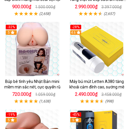
đẹp
900.000₫
2.990.000₫
1.500.000₫
3.397.000₫
(2,658)
(2,657)
-32%
-28%
Hot
5
Hot
4.6
Búp bê tình yêu Nhật Bản mini
Máy bú mút Letten A380 tăng
mềm mịn sắc nét, cực quyến rũ
khoái cảm đỉnh cao, sướng mê
720.000₫
2.490.000₫
1.059.000₫
3.458.000₫
(1,638)
(998)
-19%
-45%
Hot
5
Hot
5