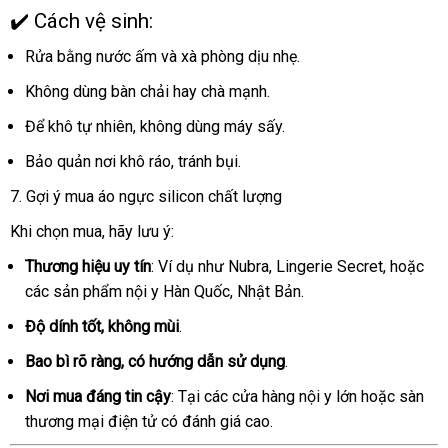
✔️ Cách vệ sinh:
Rửa bằng nước ấm
bỏ
và xà phòng dịu nhẹ.
sỉ
Không dùng bàn chải hay chà mạnh.
Để khô tự nhiên
nhập
, không dùng máy sấy.
hàng
Bảo quản nơi khô ráo
mới
, tránh bụi.
nhất
7
lớn
. Gợi ý mua áo ngực silicon chất lượng
giảm
Khi chọn mua
bền
, hãy lưu ý:
giá
Thương hiệu uy tín
: Ví dụ như Nubra
tư
, Lingerie Secret
xách
,
đẹp
hoặc
thế
các sản phẩm nội y Hàn Quốc
tổng
, Nhật Bản.
vấn
tay
giớ
hợp
Độ dính tốt
dịch
, không mùi
.
vụ
Bao bì rõ ràng
đã
, có hướng dẫn sử dụng
.
qua
Nơi mua đáng tin cậy
: Tại
bỏ
các cửa hàng nội y lớn
phụ
hoặc sàn
sử
thương mại điện tử có đánh giá cao.
sỉ
kiện
dụng