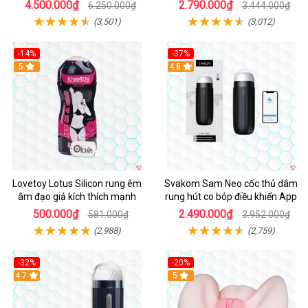
4.500.000₫
2.790.000₫
6.250.000₫
3.444.000₫
(3,501)
(3,012)
-14%
-37%
Hot
5
4.8
Lovetoy Lotus Silicon rung êm
Svakom Sam Neo cốc thủ dâm
âm đạo giả kích thích mạnh
rung hút co bóp điều khiển App
500.000₫
2.490.000₫
581.000₫
3.952.000₫
(2,988)
(2,759)
-32%
-20%
Hot
4.7
Hot
5