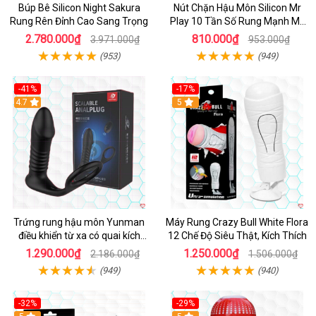
Búp Bê Silicon Night Sakura
Nút Chặn Hậu Môn Silicon Mr
Rung Rên Đỉnh Cao Sang Trọng
Play 10 Tần Số Rung Mạnh Mẽ
Kích Thích
2.780.000₫
810.000₫
3.971.000₫
953.000₫
(953)
(949)
-41%
-17%
Hot
4.7
5
Trứng rung hậu môn Yunman
Máy Rung Crazy Bull White Flora
điều khiển từ xa có quai kích
12 Chế Độ Siêu Thật, Kích Thích
thích
1.290.000₫
1.250.000₫
2.186.000₫
1.506.000₫
(949)
(940)
-32%
-29%