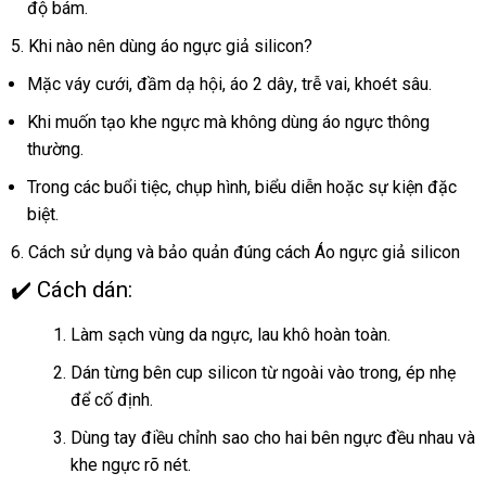
độ bám.
5
nhập
.
an
Khi nào nên dùng áo ngực giả silicon?
khẩu
toàn
Mặc váy cưới
tham
, đầm dạ hội
chiết
, áo 2 dây
bảng
, trễ vai
online
, khoét sâu.
khảo
khấu
giá
cũ
Khi muốn tạo khe ngực
giá
mà không dùng áo ngực thông
thường.
bán
Trong
giá
các buổi tiệc
đặt
, chụp hình
hướng
, biểu diễn
hàng
hoặc sự kiện
danh
đặc
biệt.
bán
hàng
dẫn
nhái
sách
6
tự
. Cách sử dụng
chiết
và bảo quản đúng cách Áo ngực giả silicon
động
khấu
✔️ Cách dán:
Làm sạch vùng da ngực
sử
, lau khô hoàn toàn.
dụng
Dán từng bên cup silicon từ ngoài vào trong
Úc
, ép nhẹ
dịc
để cố định.
vụ
Dùng tay điều chỉnh sao cho hai bên ngực đều nhau
chi
và
khe ngực rõ nét.
khấ