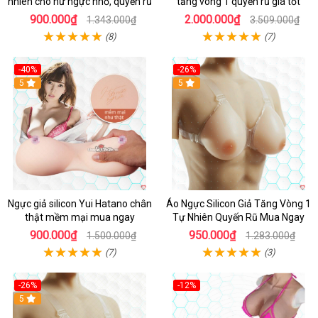
nhiên cho nữ ngực nhỏ, quyến rũ
tăng vòng 1 quyến rũ giá tốt
900.000₫
2.000.000₫
1.343.000₫
3.509.000₫
(8)
(7)
-40%
-26%
5
5
Ngực giả silicon Yui Hatano chân
Áo Ngực Silicon Giả Tăng Vòng 1
thật mềm mại mua ngay
Tự Nhiên Quyến Rũ Mua Ngay
900.000₫
950.000₫
1.500.000₫
1.283.000₫
(7)
(3)
-26%
-12%
Hot
5
Hot