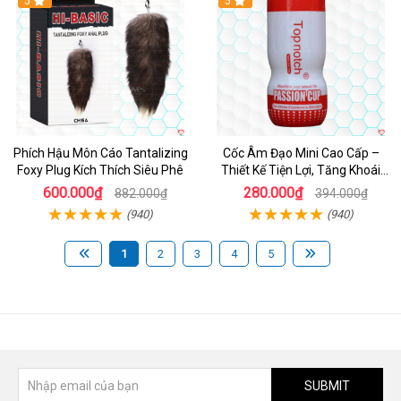
Hot
5
5
Phích Hậu Môn Cáo Tantalizing
Cốc Âm Đạo Mini Cao Cấp –
Foxy Plug Kích Thích Siêu Phê
Thiết Kế Tiện Lợi, Tăng Khoái
Cảm
600.000₫
280.000₫
882.000₫
394.000₫
(940)
(940)
1
2
3
4
5
SUBMIT