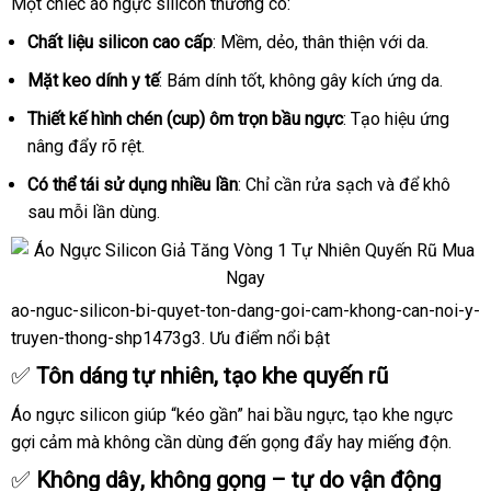
silicon-
Một chiếc áo ngực silicon thường có:
bi-
Chất liệu silicon cao cấp
: Mềm
sử
, dẻo
nổi
, thân thiện
chính
với da.
quyet-
dụng
tiếng
hãng
ton-
Mặt keo dính y tế
: Bám dính tốt
showroom
, không gây kích ứng da.
dang-
Thiết kế hình chén (cup) ôm trọn bầu ngực
: Tạo hiệu ứng
goi-
cam-
nâng đẩy rõ rệt.
khong-
Có thể tái sử dụng nhiều lần
: Chỉ cần rửa sạch
mới
và
mới
để khô
can-
sau mỗi lần dùng.
nhất
nhất
noi-
y-
truyen-
thong-
ao-nguc-silicon-bi-quyet-ton-dang-goi-cam-khong-can-noi-y-
shp1473e
ao-
truyen-thong-shp1473g3
mua
. Ưu điểm nổi bật
nguc-
hàng
✅
silicon-
Tôn dáng tự nhiên
xưởng
, tạo khe quyến rũ
bi-
Áo ngực silicon giúp “kéo gần” hai bầu ngực
mua
, tạo khe ngực
quyet-
gợi cảm
thương
mà không cần dùng đến gọng đẩy hay miếng độn.
hàng
ton-
dang-
hiệu
✅
Không dây
có
, không gọng – tự do vận động