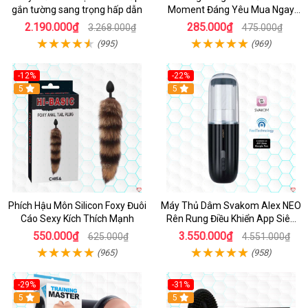
gắn tường sang trọng hấp dẫn
Moment Đáng Yêu Mua Ngay
Giá Tốt
2.190.000₫
285.000₫
3.268.000₫
475.000₫
(995)
(969)
-12%
-22%
Hot
5
5
Phích Hậu Môn Silicon Foxy Đuôi
Máy Thủ Dâm Svakom Alex NEO
Cáo Sexy Kích Thích Mạnh
Rên Rung Điều Khiển App Siêu
Phê
550.000₫
3.550.000₫
625.000₫
4.551.000₫
(965)
(958)
-29%
-31%
Hot
5
5