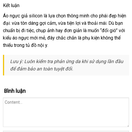
Kết luận
Áo ngực giả silicon là lựa chọn thông minh cho phái đẹp hiện
đại: vừa tôn dáng gợi cảm
giá
, vừa tiện lợi
an
và thoải mái
thanh
. Dù bạn
chuẩn bị đi tiệc
tham
, chụp ảnh hay đơn giản là muốn “đổi gió”
bán
toàn
lý
amaz
với
kiểu áo ngực mới mẻ
khảo
trung
, đây chắc chắn là phụ kiện không thể
lẻ
thiếu trong tủ đồ nội y.
tâm
Lưu ý: Luôn kiểm tra phản ứng da khi sử dụng lần đầu
khuyến
để đảm bảo an toàn
cũ
tuyệt đối.
mãi
Bình luận