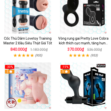
Cốc Thủ Dâm Lovetoy Training
Vòng rung gai Pretty Love Cobra
Master 2 Đầu Siêu Thật Giá Tốt
kích thích cực mạnh, tăng hưng
phấn
840.000₫
370.000₫
1.183.000₫
536.000₫
(955)
(953)
-30%
-15%
Hot
5
Hot
5