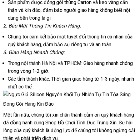
Sản phẩm
mua
được đóng gói thùng Carton
tư
và keo vàng cẩn
thận
lấy
và kín đáo
sắm
nội
, đảm bảo người giao hàng không biết nội
vấn
dung bên trong là gì.
hàng
địa
2
vận
. Bảo Mật Thông Tin Khách Hàng:
chuyển
Chúng tôi cam kết bảo mật
online
tuyệt đối thông tin cá nhân
danh
của
quý khách hàng
mua
, đảm bảo sự
báo
riêng tư
amazon
và an toàn.
sách
3
online
. Giao Hàng Nhanh Chóng:
sắm
giá
Trong nội thành Hà Nội
Thái
và TP.HCM: Giao hàng nhanh chóng
trong vòng 1-2 giờ.
Lan
Các tỉnh thành khác: Thời gian giao hàng từ 1-3 ngày
vận
, nhanh
nhất
nước
có thể.
chuyển
ngoài
Đóng Gói Hàng Kín Đáo
Một lần nữa
rẻ
, chúng tôi xin chân thành cảm ơn quý khách hàng
nơ
đã đồng hành cùng Shop Đồ Chơi Tình Dục Trung Xin
nhất
giao
. Sự hài
nà
lòng
mini
của quý khách là động lực
theo
để chúng tôi
cửa
không ngừng cải
hàng
thiện
hàng
và phát triển dịch vụ.
yêu
hàng