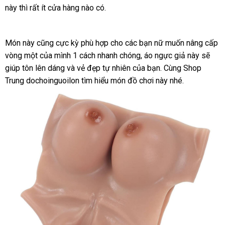
này
qua
dịch
thì
bán
Lazada
rất ít cửa hàng nào có.
chuyển
tự
sử
vụ
nhiên
giao
của
dụng
Món này
tận
cũng cực kỳ phù hợp cho
Trung
các bạn nữ muốn nâng cấp
hàng
bạn
vòng một
nơi
Hàn
của mình 1 cách nhanh chóng
Quốc
lắp
, áo ngực giả này
amazo
sẽ
giúp tôn lên dáng
Quốc
giá
và vẻ đẹp tự nhiên
tham
của bạn
đặt
sử
. Cùng Shop
Trung dochoinguoilon tìm hiểu món đồ chơi này
rẻ
khảo
dụng
Hàn
nhé.
Quốc