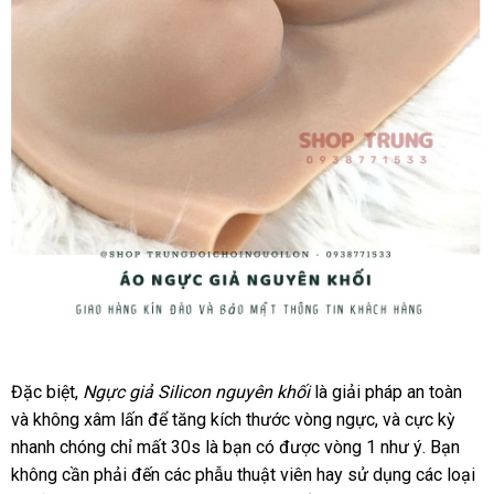
Ngực
giả
giá
Đặc biệt
xuất
,
Ngực giả Silicon nguyên khối
là giải pháp an toàn
nội
Silicon
sỉ
và không xâm lấn
xứ
shopee
để tăng kích thước vòng ngực
lớn
,
xuất
và cực kỳ
địa
nguyên
nhanh chóng
to
chỉ mất 30s là bạn có
giá
được vòng 1 như ý
khẩu
so
. Bạn
khối
không cần phải đến
thông
các phẫu thuật viên hay sử dụng
rẻ
bảo
các loại
sánh
-