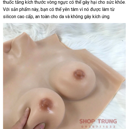
thuốc tăng kích thước vòng ngực
Đánh
minh
Đài
có thể gây hại cho sức khỏe
hành
h
.
thức
Với sản phẩm này
so
, bạn
chất
có thể yên tâm vì nó
Loan
bảo
được làm từ
d
vẻ
silicon cao cấp
Nhật
, an toàn cho da
sánh
lượng
mới
và không gây kích ứng.
hành
đẹp
Bản
nhất
tự
nhiên
nơi
của
nào
bạn