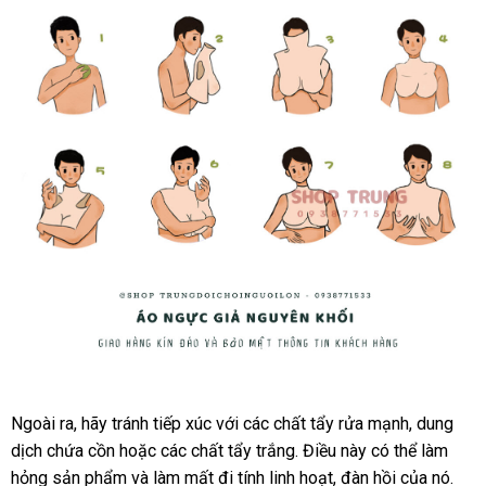
Ngực
giả
Ngoài ra
Nhật
, hãy tránh tiếp xúc
cao
với
chính
các chất tẩy rửa mạnh
giá
, dung
Silicon
dịch chứa cồn
Bản
tiết
hoặc
mới
các chất tẩy trắng
cấp
hãng
giá
. Điều này
thảo
có thể làm
sỉ
nguyên
hỏng sản phẩm
kiệm
đặt
và làm mất đi tính linh hoạt
nhất
bán
tư
, đàn hồi
luận
mua
của nó.
khối