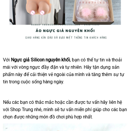
Ngực
giả
Với
Ngực giả Silicon nguyên khối
showroom
, bạn
có
có thể tự tin
mới
và thoải
Silicon
mái
hàng
với vòng ngực đầy đặn
bền
và tự nhiên
nên
thông
. Hãy tận dụng sản
nhất
nguyên
phẩm này
giả
Hàn
để cải thiện vẻ ngoài
phân
của mình
chọn
minh
có
và tăng thêm sự tự
khối
tin trong cuộc sống hàng ngày.
Quốc
phối
nên
-
Đánh
mua
thức
vẻ
đắt
Nếu
nhận
các bạn có thắc mắc
nội
hoặc cần
lớn
được tư vấn hãy liên hệ
đấu
đẹp
nhất
với Shop Trung
xét
địa
nhé
link
, mình
Hàn
sẽ tư vấn miễn phí giúp cho
địa
có
các bạn
giá
tự
chọn
đấu
được
thống
những món đồ chơi phù hợp nhất
chỉ
web
Quốc
đổi
.
nên
nhiên
giá
kê
trả
mua
voucher
của