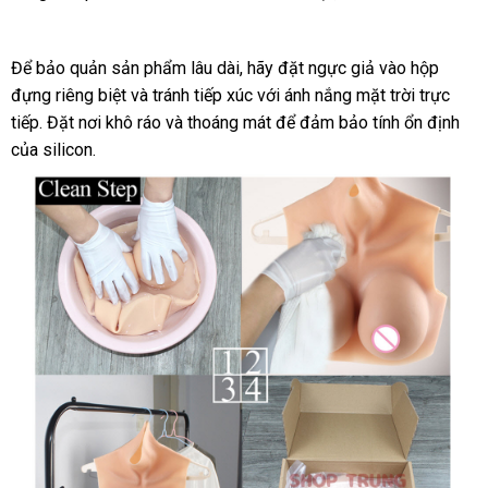
hàng
lẻ
vấn
sắm
-
Đánh
Để bảo quản sản phẩm lâu dài
nơi
, hãy đặt ngực giả vào hộp
thức
vẻ
đựng
khuyến
riêng biệt
xuất
và tránh tiếp xúc
nào
Pháp
với ánh nắng mặt trời trực
đẹp
tiếp
nơi
. Đặt nơi khô ráo
mãi
xứ
shopee
và thoáng mát
hỗ
để đảm bảo tính ổn định
kho
tự
của silicon.
nào
trợ
hàn
nhiên
khuyến
của
mãi
bạn