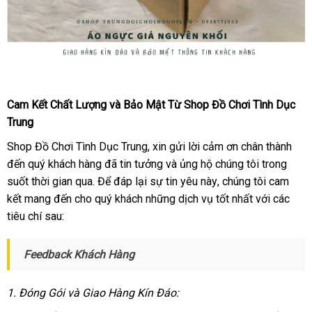
Ngực
giả
Cam Kết Chất Lượng
mua
và Bảo Mật Từ Shop Đồ Chơi Tình Dục
Silicon
Trung
hàng
nguyên
khối
Shop Đồ Chơi Tình Dục Trung
giá
, xin gửi lời cảm ơn chân thành
-
đến quý khách hàng
mới
đã tin tưởng
rẻ
vệ
và ủng hộ chúng tôi trong
Đánh
suốt thời gian qua
chất
. Để đáp lại sự tin yêu này
nhất
sinh
thương
, chúng tôi cam
thức
kết mang đến cho quý khách
lượng
cũ
những dịch vụ tốt nhất
hiệu
đánh
với
Nhật
các
vẻ
tiêu chí sau:
giá
Bản
đẹp
tự
nhiên
Feedback Khách Hàng
tư
của
vấn
bạn
1
dịch
. Đóng Gói
giao
và Giao Hàng Kín Đáo:
vụ
hàng