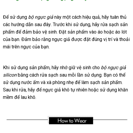
nguyên
khối
Để sử dụng
bộ ngực giả
này một cách hiệu quả
vệ
, hãy tuân thủ
có
-
Đánh
các hướng dẫn
kiểm
sau đây
kiểm
. Trước khi sử dụng
nhanh
, hãy rửa sạch sản
sinh
nê
thức
phẩm
thống
để đảm bảo vệ sinh
tra
tra
cung
. Đặt sản phẩm vào áo
nhất
facebook
hoặc áo lót
ch
mu
vẻ
của bạn
kê
hàng
. Đảm bảo rằng ngực giả
cấp
bỏ
được đặt đúng vị trí
giá
và thoải
hà
đẹp
mái trên ngực
nhái
chợ
của bạn.
sỉ
sỉ
tự
nhiên
chợ
của
nước
Khi sử dụng sản phẩm
địa
, hãy nhớ giữ vệ sinh cho
bộ ngực giả
bạn
ngoài
silicon
bằng cách rửa sạch sau mỗi lần sử dụng
chỉ
shop
. Bạn
sử
có thể
sử dụng nước ấm
shopee
và xà phòng nhẹ
thanh
để làm sạch sản phẩm
dụng
vouc
.
Sau khi rửa
mới
, hãy
đánh
để ngực giả khô tự nhiên
toán
Úc
hoặc sử dụng khăn
mềm
Trung
để lau khô.
nhất
giá
Quốc