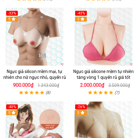
-33%
-43%
Hot
5
5
Ngực giả silicon mềm mại, tự
Ngực giả silicone mềm tự nhiên
nhiên cho nữ ngực nhỏ, quyến rũ
tăng vòng 1 quyến rũ giá tốt
900.000₫
2.000.000₫
1.343.000₫
3.509.000₫
(8)
(7)
-40%
-26%
5
5