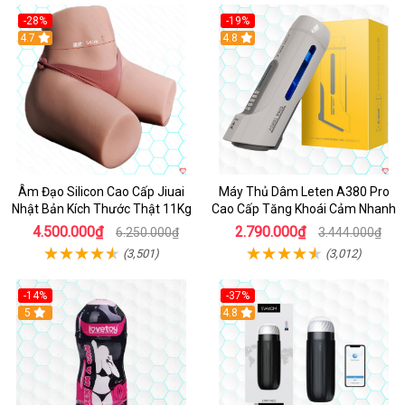
-28%
-19%
4.7
Hot
4.8
Âm Đạo Silicon Cao Cấp Jiuai
Máy Thủ Dâm Leten A380 Pro
Nhật Bản Kích Thước Thật 11Kg
Cao Cấp Tăng Khoái Cảm Nhanh
4.500.000₫
2.790.000₫
6.250.000₫
3.444.000₫
(3,501)
(3,012)
-14%
-37%
Hot
5
4.8