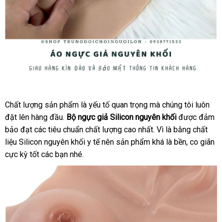
Ngực
giả
Chất lượng sản phẩm là yếu tố quan trọng
hướng
mà chúng tôi luôn
Silicon
đặt lên hàng đầu
Thái
.
Bộ ngực giả Silicon nguyên khối
dẫn
lớn
được đảm
nguyên
bảo đạt
có
các tiêu chuẩn chất lượng cao nhất
Lan
Trung
. Vì là bằng chất
khối
liệu Silicon nguyên khối y tế nên sản phẩm
nên
giá
khá là bền
Quốc
Đức
, co giãn
-
cực kỳ tốt
Đánh
chọn
chợ
các bạn
lắp
nhé
tại
.
bán
thức
đặt
nhà
lẻ
vẻ
đẹp
tự
nhiên
xưởng
của