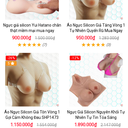
Ngực giả silicon Yui Hatano chân
Áo Ngực Silicon Giả Tăng Vòng 1
thật mềm mại mua ngay
Tự Nhiên Quyến Rũ Mua Ngay
900.000₫
950.000₫
1.500.000₫
1.283.000₫
(7)
(3)
-26%
-12%
Hot
5
Hot
Áo Ngực Silicon Giả Tôn Vòng 1
Ngực Giả Silicon Nguyên Khối Tự
Gợi Cảm Không Đau SHP1473
Nhiên Tự Tin Tỏa Sáng
1.150.000₫
1.890.000₫
1.554.000₫
2.147.000₫