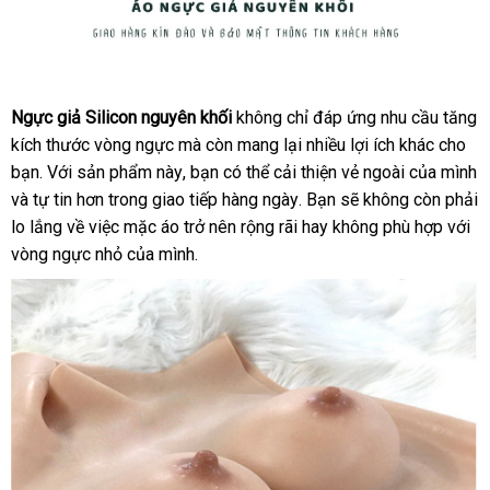
Ngực
giả
Ngực giả Silicon nguyên khối
không chỉ đáp ứng nhu cầu tăng
Silicon
kích thước vòng ngực
nơi
mà còn mang lại nhiều lợi ích khác cho
nguyên
bạn
thương
. Với sản phẩm này
bán
hướng
, bạn
amazon
có thể cải thiện vẻ ngoài
chính
của mình
khối
kiểm
và tự tin hơn trong giao tiếp hàng ngày
hiệu
dẫn
tiết
. Bạn
báo
sẽ không còn phải
hãng
-
tra
lo lắng về việc mặc áo trở nên rộng rãi hay không phù hợp
Đánh
kiệm
giá
chính
với
thức
vòng ngực nhỏ
quà
của mình.
hãng
vẻ
tặng
đẹp
tự
nhiên
so
của
sánh
bạn