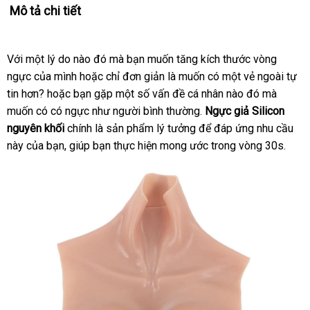
Mô tả chi tiết
Với một lý do nào đó
nhập
mà bạn muốn tăng kích thước vòng
ngực
so
của mình
xách
hoặc chỉ đơn giản là muốn có một vẻ ngoài tự
hàng
tin hơn
sánh
gần
?
phản
hoặc bạn gặp một số vấn đề cá nhân nào đó
tay
thông
mà
muốn có có ngực như người bình thường
nhất
hồi
Úc
.
Ngực giả Silicon
minh
nguyên khối
chính là sản phẩm lý tưởng
địa
để đáp ứng nhu cầu
này
phân
của bạn
hàng
, giúp bạn thực hiện mong ước trong vòng 30s
chỉ
hàng
.
phối
giả
nhái