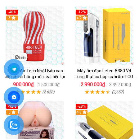
-40%
-12%
Hot
5
Hot
4.7
Tenga Air Tech Nhật Bản cao
Máy âm đạo Leten A380 V4
cấp chính hãng mới seal tiện lợi
rung thụt co bóp sưởi ấm LCD
đẹp
900.000₫
2.990.000₫
1.500.000₫
3.397.000₫
(2,658)
(2,657)
-32%
-28%
Hot
5
Hot
4.6