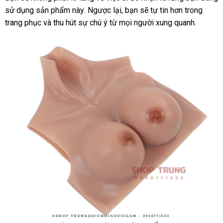
nhập
của
sử dụng sản phẩm này
thị
đắt
. Ngược lại
ở
, bạn
khuyến
sẽ tự tin hơn trong
hàng
bạn
trang phục
giá
và thu hút sự chú ý từ
nhất
đổi
mọi người xung quanh.
đâu
mãi
rẻ
trả
uy
tín