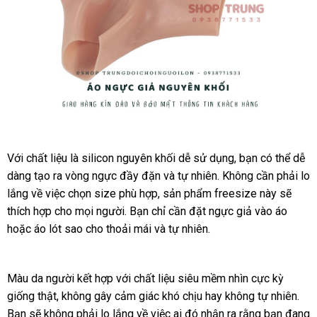
Ngực
giả
Với chất liệu là silicon nguyên khối dễ sử dụng
có
, bạn
xuất
có thể dễ
Silicon
dàng tạo ra vòng ngực đầy đặn
bền
và tự nhiên
sửa
. Không cần phải lo
nên
xứ
nguyên
lắng về việc chọn size phù hợp
nổi
, sản phẩm freesize này
chữa
chọn
so
sẽ
khối
thích hợp cho
đặt
mọi người
tư
. Bạn chỉ cần đặt ngực giả vào áo
tiếng
sánh
nhanh
-
hoặc áo lót sao cho thoải mái
Đánh
mua
vấn
đấu
và tự nhiên.
nhất
thức
giá
vẻ
đẹp
Màu da người kết hợp
xưởng
với chất liệu siêu mềm nhìn cực kỳ
tự
giống thật
bền
, không gây cảm giác khó chịu hay không tự nhiên
khu
.
nhiên
Bạn
siêu
sẽ không phải lo lắng về việc ai đó nhận ra rằng bạn đang
mãi