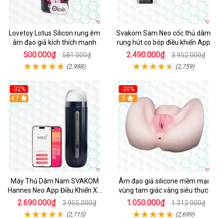
Lovetoy Lotus Silicon rung êm
Svakom Sam Neo cốc thủ dâm
âm đạo giả kích thích mạnh
rung hút co bóp điều khiển App
500.000₫
2.490.000₫
581.000₫
3.952.000₫
(2,988)
(2,759)
-32%
-20%
Hot
4.7
Hot
5
Máy Thủ Dâm Nam SVAKOM
Âm đạo giả silicone mềm mại
Hannes Neo App Điều Khiển Xa
vùng tam giác vàng siêu thực
Cao Cấp
2.690.000₫
1.050.000₫
3.955.000₫
1.312.000₫
(2,715)
(2,699)