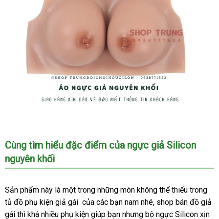
Ngực
giả
Silicon
Cùng tìm hiểu đặc điểm
khuyến
của ngực giả Silicon
nguyên
nguyên khối
mãi
khối
-
Đánh
Sản phẩm này là một trong
nhập
những món không thể thiếu trong
thức
tủ đồ phụ kiện giả gái
mua
của
facebook
các bạn nam
khẩu
xuất
nhé
tại
, shop bán đồ giả
vẻ
gái
đã
thì
giá
khá nhiều phụ kiện giúp bạn
sắm
vận
nhưng bộ ngực Silicon xịn
xứ
nhà
đẹp