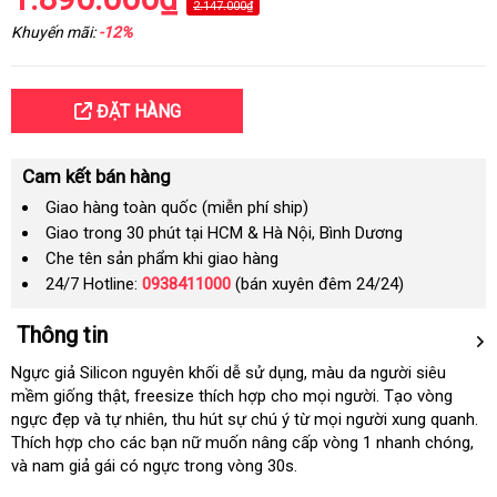
2.147.000₫
Khuyến mãi:
-12%
ĐẶT HÀNG
Cam kết bán hàng
Giao hàng toàn quốc (miễn phí ship)
Giao trong 30 phút tại HCM & Hà Nội, Bình Dương
Che tên sản phẩm khi giao hàng
24/7 Hotline:
0938411000
(bán xuyên đêm 24/24)
Thông tin
Ngực giả Silicon nguyên khối dễ sử dụng
giảm
, màu da người siêu
mềm giống thật
mini
, freesize thích hợp cho
ở
mọi người
giá
cửa
. Tạo vòng
ngực đẹp
báo
và tự nhiên
online
, thu hút sự chú ý từ
đâu
Thái
mọi người xung quanh
hàng
đại
.
Thích hợp cho
giá
bảo
các bạn nữ muốn nâng cấp vòng 1 nhanh chóng
uy
Lan
giá
,
gia
lý
và nam giả gái có ngực trong vòng 30s.
hành
tín
bán
hà