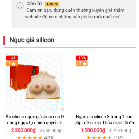
Cẩm Tú
ADMIN
Cảm ơn bạn, đừng quên thường xuyên ghé thăm
website để xem những sản phẩm mới nhất nhé.
Ngực giả silicon
-14%
-13%
5
4.7
Áo silicon ngực giả Jiuai cup D
Ngực giả silicon 3 trong 1 cao
nâng ngực tự nhiên quyến rũ
cấp mềm mịn Thỏa mãn tối đa
2.200.000₫
1.500.000₫
2.558.000₫
1.724.000₫
(493)
(135)