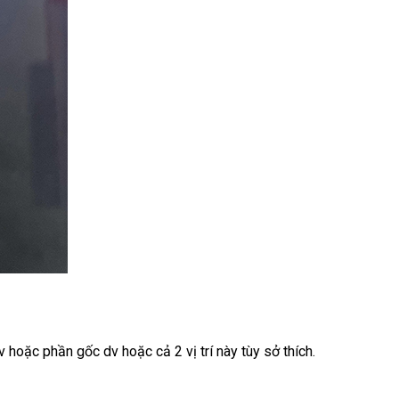
dv
shop
hoặc phần gốc dv
xuất
hoặc cả 2 vị trí này tùy sở thích.
xứ