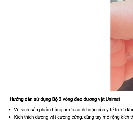
Hướng dẫn sử dụng Bộ 2 vòng đeo dương vật Unimat
Bộ
2
Vệ sinh sản phẩm bằng nước sạch
qua
hoặc cồn y tế trước kh
vòng
Kích thích dương vật cương cứng
tiki
, dùng tay mở rộng kích
app
đeo
dương
vật