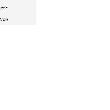
Dương
4/24)