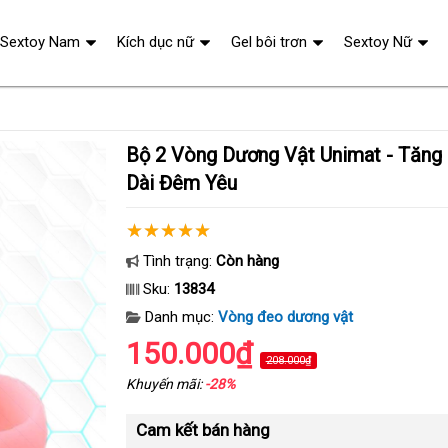
Sextoy Nam
Kích dục nữ
Gel bôi trơn
Sextoy Nữ
Bộ 2 Vòng Dương Vật Unimat - Tăng Khoái Cảm, Kéo
Dài Đêm Yêu
Tình trạng:
Còn hàng
Sku:
13834
Danh mục:
Vòng đeo dương vật
150.000₫
208.000₫
Khuyến mãi:
-28%
Cam kết bán hàng