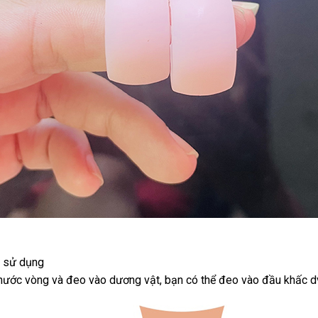
i sử dụng
 thước vòng
đại
và đeo vào dương vật
mới
, bạn
ăn
có thể đeo vào đầu khấc 
lý
nhất
trộm