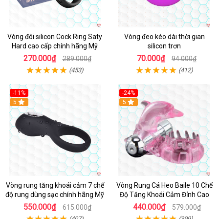
Vòng đôi silicon Cock Ring Saty
Vòng đeo kéo dài thời gian
Hard cao cấp chính hãng Mỹ
silicon trơn
270.000₫
70.000₫
289.000₫
94.000₫
(453)
(412)
-11%
-24%
5
5
Vòng rung tăng khoái cảm 7 chế
Vòng Rung Cá Heo Baile 10 Chế
độ rung dùng sạc chính hãng Mỹ
Độ Tăng Khoái Cảm Đỉnh Cao
550.000₫
440.000₫
615.000₫
579.000₫
(407)
(399)