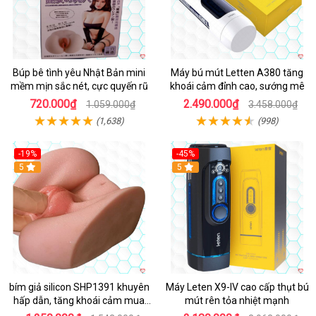
Búp bê tình yêu Nhật Bản mini
Máy bú mút Letten A380 tăng
mềm mịn sắc nét, cực quyến rũ
khoái cảm đỉnh cao, sướng mê
720.000₫
2.490.000₫
1.059.000₫
3.458.000₫
(1,638)
(998)
-19%
-45%
Hot
5
Hot
5
bím giả silicon SHP1391 khuyên
Máy Leten X9-IV cao cấp thụt bú
hấp dẫn, tăng khoái cảm mua
mút rên tỏa nhiệt mạnh
ngay