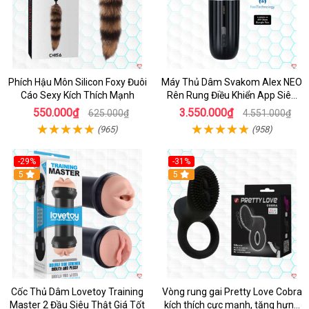
Phích Hậu Môn Silicon Foxy Đuôi
Máy Thủ Dâm Svakom Alex NEO
Cáo Sexy Kích Thích Mạnh
Rên Rung Điều Khiển App Siêu
Phê
550.000₫
3.550.000₫
625.000₫
4.551.000₫
(965)
(958)
-29%
-31%
Hot
5
5
Cốc Thủ Dâm Lovetoy Training
Vòng rung gai Pretty Love Cobra
Master 2 Đầu Siêu Thật Giá Tốt
kích thích cực mạnh, tăng hưng