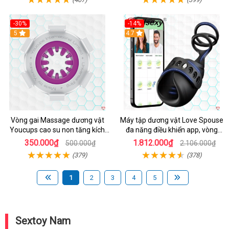
-30%
-14%
5
4.7
Vòng gai Massage dương vật
Máy tập dương vật Love Spouse
Youcups cao su non tăng kích
đa năng điều khiển app, vòng
thước
đeo siêu tiện
350.000₫
1.812.000₫
500.000₫
2.106.000₫
(379)
(378)
1
2
3
4
5
Sextoy Nam