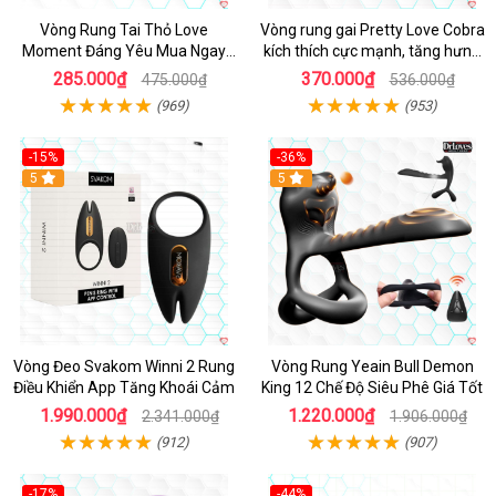
Vòng Rung Tai Thỏ Love
Vòng rung gai Pretty Love Cobra
Moment Đáng Yêu Mua Ngay
kích thích cực mạnh, tăng hưng
Giá Tốt
phấn
285.000₫
370.000₫
475.000₫
536.000₫
(969)
(953)
-15%
-36%
Hot
5
Hot
5
Vòng Đeo Svakom Winni 2 Rung
Vòng Rung Yeain Bull Demon
Điều Khiển App Tăng Khoái Cảm
King 12 Chế Độ Siêu Phê Giá Tốt
1.990.000₫
1.220.000₫
2.341.000₫
1.906.000₫
(912)
(907)
-17%
-44%