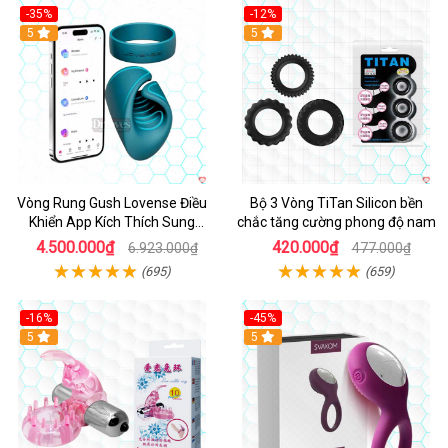
-35%
-12%
Hot
5
5
Vòng Rung Gush Lovense Điều
Bộ 3 Vòng TiTan Silicon bền
Khiển App Kích Thích Sung
chắc tăng cường phong độ nam
Sướng
4.500.000₫
420.000₫
6.923.000₫
477.000₫
(695)
(659)
-16%
-45%
Hot
5
5