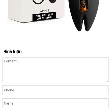
Vong
Bình luận
Rung
Svakom
Winni2
(2)