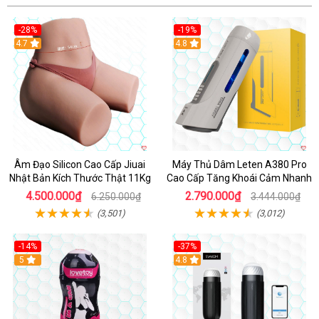
-28%
-19%
4.7
Hot
4.8
Âm Đạo Silicon Cao Cấp Jiuai
Máy Thủ Dâm Leten A380 Pro
Nhật Bản Kích Thước Thật 11Kg
Cao Cấp Tăng Khoái Cảm Nhanh
4.500.000₫
2.790.000₫
6.250.000₫
3.444.000₫
(3,501)
(3,012)
-14%
-37%
Hot
5
4.8