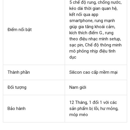
5 chế độ rung
nơi
, chống nước
giảm
,
kéo dài thời gian quan hệ
bán
lớn
,
giá
kết nối qua app
smartphone
cao
, rung mạnh
giúp gia tăng khoái cảm
cấp
bền
,
Điểm nổi bật
kích thích điểm G.
ở
, rung
theo điệu nhạc mình setup
đâu
hướn
,
sạc pin
có
, Chế độ thông minh
tốt
dẫn
mô phỏng nhịp điệu tình
nên
dục
mua
Thành phần
Silicon cao cấp mềm mại
Đối tượng
Nam giới
12 Tháng
kiểm
, 1 đổi 1
giảm
với
tự
các
Bảo hành
sản phẩm bị lỗi
tra
nhận
, hư mỏng
giá
động
giảm
,
móp méo
xét
giá