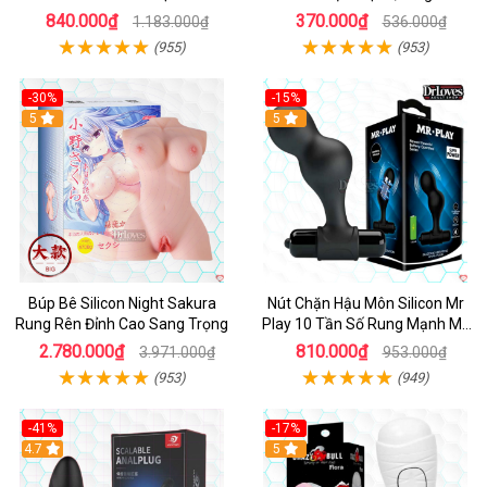
phấn
840.000₫
370.000₫
1.183.000₫
536.000₫
(955)
(953)
-30%
-15%
Hot
5
Hot
5
Búp Bê Silicon Night Sakura
Nút Chặn Hậu Môn Silicon Mr
Rung Rên Đỉnh Cao Sang Trọng
Play 10 Tần Số Rung Mạnh Mẽ
Kích Thích
2.780.000₫
810.000₫
3.971.000₫
953.000₫
(953)
(949)
-41%
-17%
Hot
4.7
5