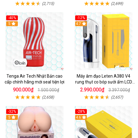
(2,715)
(2,699)
-40%
-12%
Hot
5
Hot
4.7
Tenga Air Tech Nhật Bản cao
Máy âm đạo Leten A380 V4
cấp chính hãng mới seal tiện lợi
rung thụt co bóp sưởi ấm LCD
đẹp
900.000₫
2.990.000₫
1.500.000₫
3.397.000₫
(2,658)
(2,657)
-32%
-28%
Hot
5
Hot
4.6