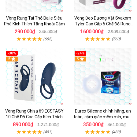
Vòng Rung Tai Thỏ Baile Siêu
Vòng Đeo Dương Vật Svakom
Phê Kích Thích Tăng Khoái Cảm
Tyler Cao Cấp 5 Chế Độ Rung
Mạnh Mẽ Kích Thích Điểm G
290.000₫
1.600.000₫
345.000₫
2.909.000₫
(652)
(560)
-30%
-24%
Hot
5
5
Vòng Rung Chisa 69 ECSTASY
Durex Silicone chính hãng, an
10 Chế Độ Cao Cấp Kích Thích
toàn, cảm giác mềm mịn, mua
ngay
890.000₫
350.000₫
1.271.000₫
461.000₫
(491)
(483)