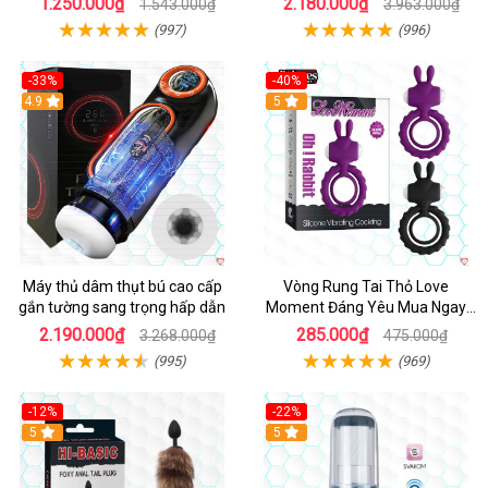
1.250.000₫
2.180.000₫
1.543.000₫
3.963.000₫
(997)
(996)
-33%
-40%
Hot
4.9
5
Máy thủ dâm thụt bú cao cấp
Vòng Rung Tai Thỏ Love
gắn tường sang trọng hấp dẫn
Moment Đáng Yêu Mua Ngay
Giá Tốt
2.190.000₫
285.000₫
3.268.000₫
475.000₫
(995)
(969)
-12%
-22%
Hot
5
5