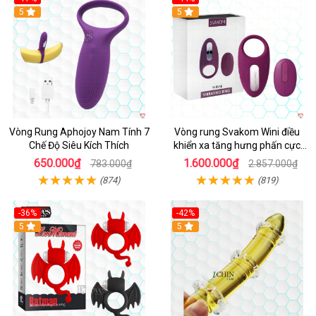
Hot
5
5
Vòng Rung Aphojoy Nam Tính 7
Vòng rung Svakom Wini điều
Chế Độ Siêu Kích Thích
khiển xa tăng hưng phấn cực
đỉnh
650.000₫
1.600.000₫
783.000₫
2.857.000₫
(874)
(819)
-36%
-42%
5
5