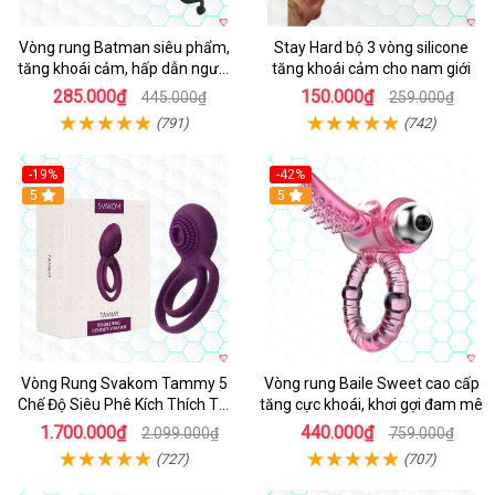
Vòng rung Batman siêu phẩm,
Stay Hard bộ 3 vòng silicone
tăng khoái cảm, hấp dẫn người
tăng khoái cảm cho nam giới
dùng
285.000₫
150.000₫
445.000₫
259.000₫
(791)
(742)
-19%
-42%
5
5
Vòng Rung Svakom Tammy 5
Vòng rung Baile Sweet cao cấp
Chế Độ Siêu Phê Kích Thích Tối
tăng cực khoái, khơi gợi đam mê
Đa
1.700.000₫
440.000₫
2.099.000₫
759.000₫
(727)
(707)