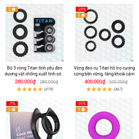
5
-20%
Hot
5
Bộ 3 vòng Titan tình yêu đeo
Vòng đeo cu Titan hỗ trợ cương
dương vật chống xuất tinh sớm
cứng bền vững, tăng khoái cảm
chất liệu silicon y tế
280.000₫
400.000₫
280.000₫
500.000₫
(479)
(467)
-7%
-26%
5
5