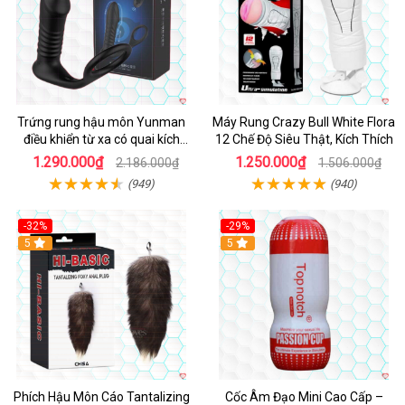
Trứng rung hậu môn Yunman
Máy Rung Crazy Bull White Flora
điều khiển từ xa có quai kích
12 Chế Độ Siêu Thật, Kích Thích
thích
1.290.000₫
1.250.000₫
2.186.000₫
1.506.000₫
(949)
(940)
-32%
-29%
Hot
5
5
Phích Hậu Môn Cáo Tantalizing
Cốc Âm Đạo Mini Cao Cấp –