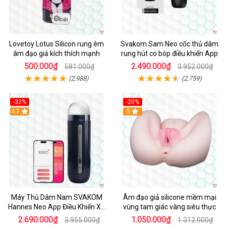
Lovetoy Lotus Silicon rung êm
Svakom Sam Neo cốc thủ dâm
âm đạo giả kích thích mạnh
rung hút co bóp điều khiển App
500.000₫
2.490.000₫
581.000₫
3.952.000₫
(2,988)
(2,759)
-32%
-20%
Hot
4.7
Hot
5
Máy Thủ Dâm Nam SVAKOM
Âm đạo giả silicone mềm mại
Hannes Neo App Điều Khiển Xa
vùng tam giác vàng siêu thực
Cao Cấp
2.690.000₫
1.050.000₫
3.955.000₫
1.312.000₫