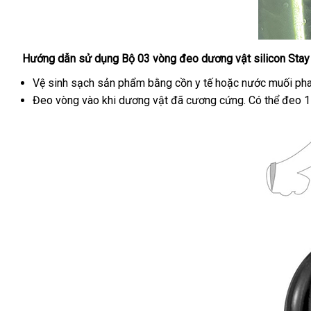
Hướng dẫn sử dụng Bộ 03 vòng đeo dương vật silicon Stay
Bộ
03
Vệ sinh sạch sản phẩm bằng cồn y tế
giá
hoặc nước muối pha
vòng
Đeo vòng vào khi dương vật
dịch
đã cương cứng
rẻ
chính
. Có thể đeo 1
đeo
vụ
hãng
dương
vật
silicon
Stay
Hard