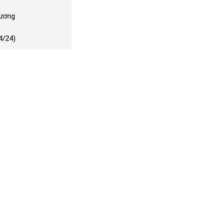
Dương
4/24)