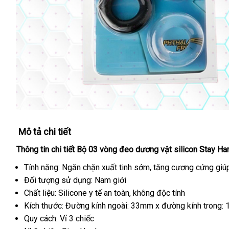
Mô tả chi tiết
Thông tin chi tiết Bộ 03 vòng đeo dương vật silicon Stay Ha
Tính năng: Ngăn chặn xuất tinh sớm
khách
, tăng cương cứng giú
Đối tượng sử dụng: Nam giới
hàng
Chất liệu: Silicone y tế an toàn
thảo
, không độc tính
Kích thước: Đường kính ngoài: 33mm x đường kính trong:
luận
Quy cách: Vỉ 3 chiếc