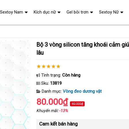
Sextoy Nam
Kích dục nữ
Gel bôi trơn
Sextoy Nữ
Bộ 3 vòng silicon tăng khoái cảm giúp giữ cương bền
lâu
Tình trạng:
Còn hàng
Sku:
13819
Danh mục:
Vòng đeo dương vật
80.000₫
92.000₫
Khuyến mãi:
-13%
Cam kết bán hàng