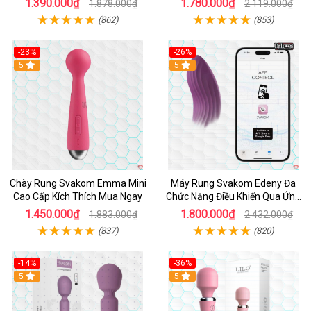
1.390.000₫
1.780.000₫
1.878.000₫
2.119.000₫
(862)
(853)
-23%
-26%
Hot
5
Hot
5
Chày Rung Svakom Emma Mini
Máy Rung Svakom Edeny Đa
Cao Cấp Kích Thích Mua Ngay
Chức Năng Điều Khiển Qua Ứng
Dụng
1.450.000₫
1.800.000₫
1.883.000₫
2.432.000₫
(837)
(820)
-14%
-36%
Hot
5
Hot
5