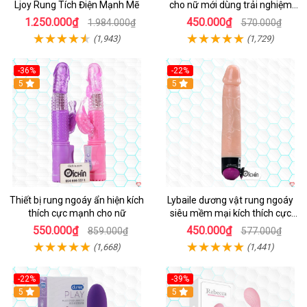
Ljoy Rung Tích Điện Mạnh Mẽ
cho nữ mới dùng trải nghiệm
thật
1.250.000₫
450.000₫
1.984.000₫
570.000₫
(1,943)
(1,729)
-36%
-22%
Hot
5
Hot
5
Thiết bị rung ngoáy ẩn hiện kích
Lybaile dương vật rung ngoáy
thích cực mạnh cho nữ
siêu mềm mại kích thích cực
mạnh
550.000₫
450.000₫
859.000₫
577.000₫
(1,668)
(1,441)
-22%
-39%
Hot
5
Hot
5