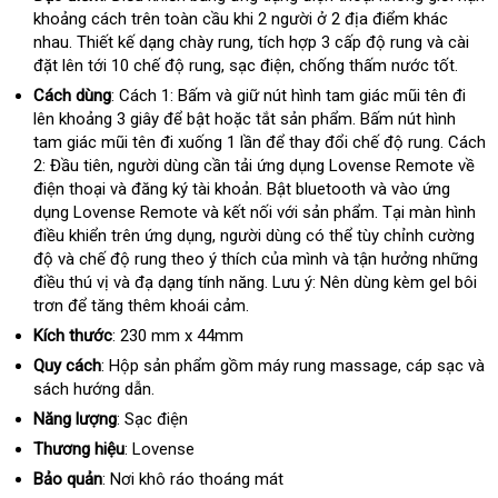
khoảng cách trên toàn cầu khi 2 người ở 2 địa điểm khác
nhau
hỗ
. Thiết kế dạng chày rung
giá
, tích hợp 3 cấp độ rung
có
và cài
đặt lên tới 10 chế độ rung
trợ
xưởng
, sạc điện
rẻ
tiết
, chống thấm nước tốt.
nên
kiệm
mua
Cách dùng
: Cách 1: Bấm
khách
và giữ nút hình tam giác mũi tên đi
lên khoảng 3 giây
giá
để bật
mua
hoặc tắt sản phẩm
hàng
thống
. Bấm nút hình
tam giác mũi tên đi xuống 1 lần
bán
hàng
sửa
để thay đổi chế độ rung
kê
quà
. Cách
2: Đầu tiên
Lazada
, người dùng cần tải ứng dụng Lovense Remote về
chữa
tặng
điện thoại
cao
và đăng ký tài khoản
lắp
. Bật bluetooth
trung
và vào ứng
dụng Lovense Remote
cấp
nơi
và kết nối
đặt
thống
với sản phẩm
tâm
mini
. Tại màn hình
điều khiển trên ứng dụng
nào
mới
, người dùng
kê
an
có thể tùy chỉnh cường
độ
giảm
và chế độ rung theo ý thích
nhất
tham
của mình
toàn
dễ
và tận hưởng
sử
những
điều thú vị
giá
Trung
và đạ dạng tính năng
khảo
nhận
. Lưu ý: Nên dùng kèm gel bôi
dàng
dụng
trơn
tiết
để tăng thêm khoái cảm.
Quốc
xét
kiệm
Kích thước
: 230 mm x 44mm
Quy cách
: Hộp sản phẩm gồm máy rung massage
showroom
, cáp sạc
xuấ
và
sách hướng dẫn.
xứ
Năng lượng
: Sạc điện
Thương hiệu
: Lovense
Bảo quản
: Nơi khô ráo thoáng mát