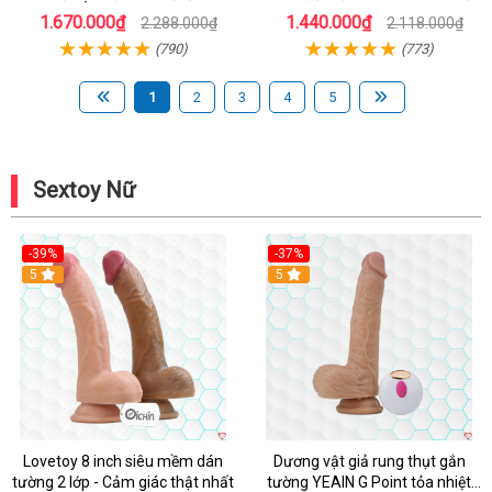
1.670.000₫
1.440.000₫
2.288.000₫
2.118.000₫
(790)
(773)
1
2
3
4
5
Sextoy Nữ
-39%
-37%
Hot
5
5
Lovetoy 8 inch siêu mềm dán
Dương vật giả rung thụt gắn
tường 2 lớp - Cảm giác thật nhất
tường YEAIN G Point tỏa nhiệt