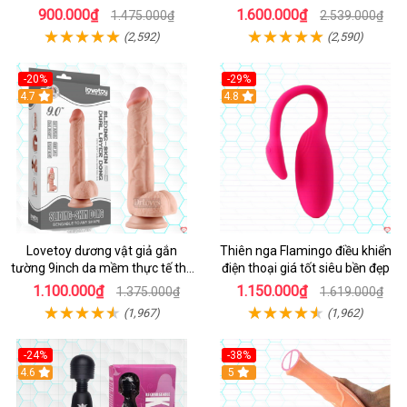
điều khiển từ xa
900.000₫
1.600.000₫
1.475.000₫
2.539.000₫
(2,592)
(2,590)
-20%
-29%
Hot
4.7
Hot
4.8
Lovetoy dương vật giả gắn
Thiên nga Flamingo điều khiển
tường 9inch da mềm thực tế thú
điện thoại giá tốt siêu bền đẹp
vị
1.100.000₫
1.150.000₫
1.375.000₫
1.619.000₫
(1,967)
(1,962)
-24%
-38%
4.6
Hot
5