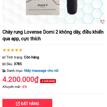
Chày rung Lovense Domi 2 không dây, điều khiển
qua app, cực thích
Tình trạng:
Còn hàng
Sku:
3785
Danh mục:
Máy massage cho nữ
4.200.000₫
4.468.000₫
Khuyến mãi:
-6%
ĐẶT HÀNG