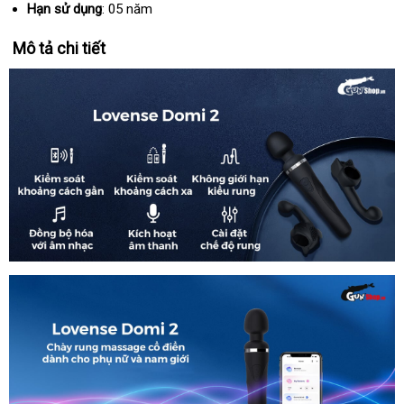
Hạn sử dụng
: 05 năm
Mô tả chi tiết
Chày
rung
tình
yêu
Lovense
Domi