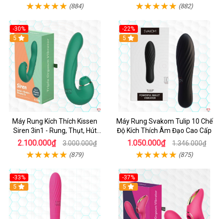
(884)
(882)
-30%
-22%
Hot
5
Hot
5
Máy Rung Kích Thích Kissen
Máy Rung Svakom Tulip 10 Chế
Siren 3in1 - Rung, Thụt, Hút
Độ Kích Thích Âm Đạo Cao Cấp
Mạnh
2.100.000₫
1.050.000₫
3.000.000₫
1.346.000₫
(879)
(875)
-33%
-37%
Hot
5
Hot
5