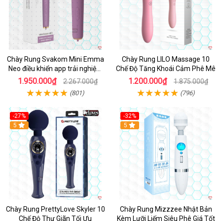
Chày Rung Svakom Mini Emma
Chày Rung LILO Massage 10
Neo điều khiển app trải nghiệm
Chế Độ Tăng Khoái Cảm Phê Mê
đỉnh
1.950.000₫
1.200.000₫
2.267.000₫
1.875.000₫
(801)
(796)
-27%
-32%
Hot
5
Hot
5
Chày Rung PrettyLove Skyler 10
Chày Rung Mizzzee Nhật Bản
Chế Độ Thư Giãn Tối Ưu
Kèm Lưỡi Liếm Siêu Phê Giá Tốt