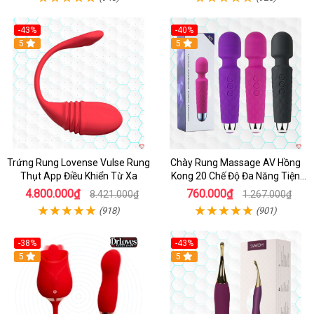
-43%
-40%
Hot
5
5
Trứng Rung Lovense Vulse Rung
Chày Rung Massage AV Hồng
Thụt App Điều Khiển Từ Xa
Kong 20 Chế Độ Đa Năng Tiện
Lợi
4.800.000₫
760.000₫
8.421.000₫
1.267.000₫
(918)
(901)
-38%
-43%
Hot
5
Hot
5