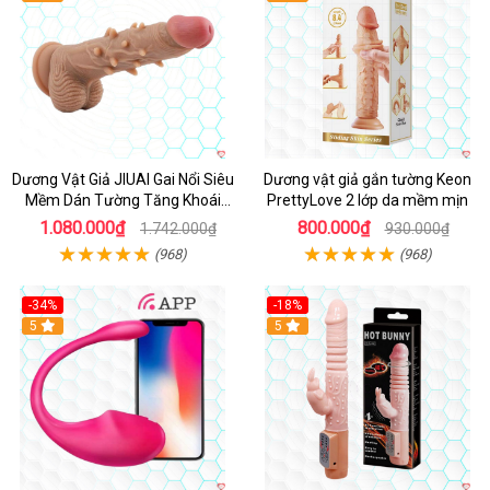
Dương Vật Giả JIUAI Gai Nổi Siêu
Dương vật giả gắn tường Keon
Mềm Dán Tường Tăng Khoái
PrettyLove 2 lớp da mềm mịn
Cảm
1.080.000₫
800.000₫
1.742.000₫
930.000₫
(968)
(968)
-34%
-18%
5
Hot
5