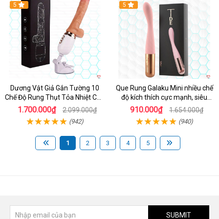
Hot
5
Hot
5
Dương Vật Giả Gắn Tường 10
Que Rung Galaku Mini nhiều chế
Chế Độ Rung Thụt Tỏa Nhiệt Cao
độ kích thích cực mạnh, siêu
Cấp
sướng
1.700.000₫
910.000₫
2.099.000₫
1.654.000₫
(942)
(940)
1
2
3
4
5
SUBMIT