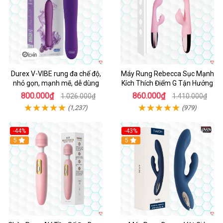
Durex V-VIBE rung đa chế độ,
Máy Rung Rebecca Sục Mạnh
nhỏ gọn, mạnh mẽ, dễ dùng
Kích Thích Điểm G Tận Hưởng
800.000₫
860.000₫
1.026.000₫
1.410.000₫
(1,237)
(979)
-44%
-43%
Hot
5
Hot
5