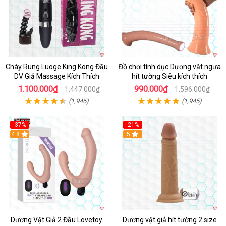
Chày Rung Luoge King Kong Đầu
Đồ chơi tình dục Dương vật ngựa
DV Giả Massage Kích Thích
hít tường Siêu kích thích
1.100.000₫
990.000₫
1.447.000₫
1.596.000₫
(1,946)
(1,945)
-37%
-21%
Hot
4.8
Hot
5
Dương Vật Giả 2 Đầu Lovetoy
Dương vật giả hít tường 2 size