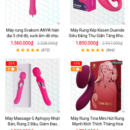
Máy rung Svakom ANYA hiện
Máy Rung Kép Kissen Duende
đại 5 chế độ, sưởi ấm dễ chịu
Siêu Đẳng Thư Giãn Tăng Khoái
Cảm
1.560.000₫
1.850.000₫
2.328.000₫
2.937.000₫
(873)
(864)
-26%
-16%
Hot
5
Hot
5
Máy Massage G Aphojoy Nhật
Máy Rung Tina Mini Hút Rung
Bản, Rung 2 Đầu, Giảm Đau
Mạnh Kích Thích Thăng Hoa
Nhanh