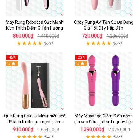
Máy Rung Rebecca Sục Mạnh
Chày Rung AV Tần Số Đa Dạng
Kích Thích Điểm G Tận Hưởng
Giá Tốt Đầy Hấp Dẫn
860.000₫
720.000₫
1.410.000₫
1.286.000₫
(979)
(977)
-45%
-33%
Hot
5
Hot
5
Que Rung Galaku Mini nhiều chế
Máy Massage Điểm G đa năng
độ kích thích cực mạnh, siêu
pin sạc Đầu giả thụt ngoáy tiện
sướng
lợi
910.000₫
1.390.000₫
1.654.000₫
2.075.000₫
(940)
(926)