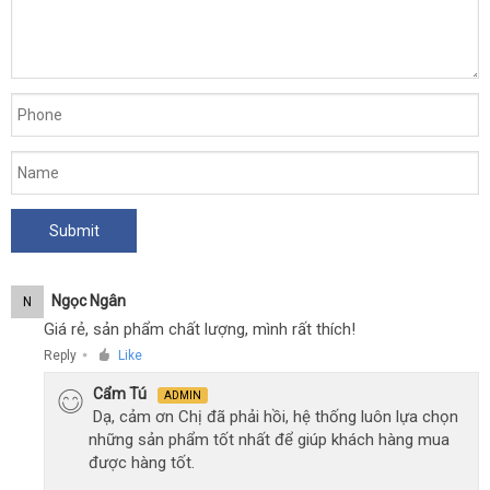
app
Lovense
Domi
2
không
dây
điều
khiển
qua
ứng
dụng
app
Ngọc Ngân
N
Giá rẻ, sản phẩm chất lượng, mình rất thích!
Reply
Like
●
Cẩm Tú
ADMIN
Dạ, cảm ơn Chị đã phải hồi, hệ thống luôn lựa chọn
những sản phẩm tốt nhất để giúp khách hàng mua
được hàng tốt.