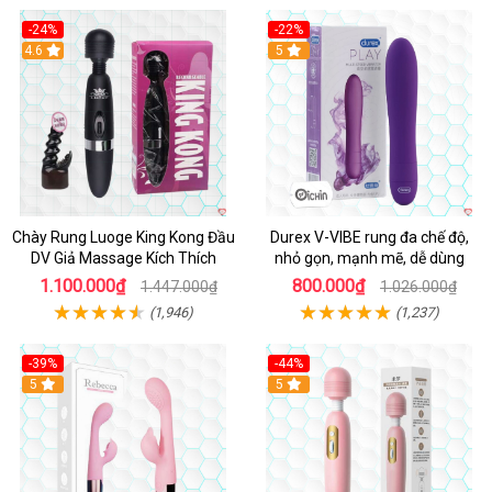
-24%
-22%
4.6
Hot
5
Chày Rung Luoge King Kong Đầu
Durex V-VIBE rung đa chế độ,
DV Giả Massage Kích Thích
nhỏ gọn, mạnh mẽ, dễ dùng
1.100.000₫
800.000₫
1.447.000₫
1.026.000₫
(1,946)
(1,237)
-39%
-44%
Hot
5
Hot
5