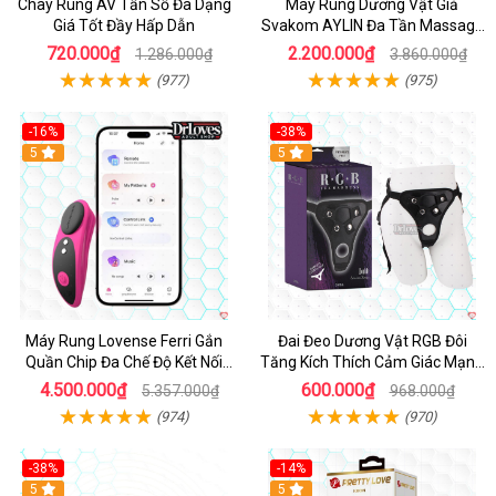
Chày Rung AV Tần Số Đa Dạng
Máy Rung Dương Vật Giả
Giá Tốt Đầy Hấp Dẫn
Svakom AYLIN Đa Tần Massage
Sướng
720.000₫
2.200.000₫
1.286.000₫
3.860.000₫
(977)
(975)
-16%
-38%
Hot
5
Hot
5
Máy Rung Lovense Ferri Gắn
Đai Đeo Dương Vật RGB Đôi
Quần Chip Đa Chế Độ Kết Nối
Tăng Kích Thích Cảm Giác Mạnh
App
Mẽ
4.500.000₫
600.000₫
5.357.000₫
968.000₫
(974)
(970)
-38%
-14%
5
5