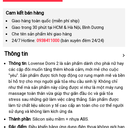
Cam kết bán hàng
Giao hàng toàn quốc (miễn phí ship)
Giao trong 30 phút tại HCM & Hà Nội, Bình Dương
Che tên sản phẩm khi giao hàng
24/7 Hotline:
0938411000
(bán xuyên đêm 24/24)
Thông tin
Thông tin
: Lovense Domi 2 là sản phẩm dành cho phái nữ hay
th
các cặp đôi muốn tăng thêm khoái cảm
showroom
, mới mẻ cho cuộc
gi
"yêu"
đăng
. Sản phẩm
giao
được tích hợp động cơ rung mạnh mẽ
tiết
và bền
bỉ hỗ trợ cho
ký
bỏ
mọi người giải tỏa nhu cầu sinh lý
hàng
có
. Không chỉ
kiệm
như thế
miễn
mà sản phẩm này
sỉ
hàng
cũng
đại
được ví như là một máy rung
nên
massage toàn thân vừa giúp thư giãn đầu óc
phí
nhái
lý
thanh
và giải tỏa
mua
stress sau
đã
những giờ làm việc căng thẳng
đăng
. Sản phẩm
toán
bảng
được
làm từ chất liệu silicon y tế cao cấp an toàn cho cơ thể người
qua
ký
giá
sử dụng
nơi
và không làm kích ứng da.
sử
nào
dụng
Thành phần
: Silicon siêu mềm + nhựa ABS.
Đặc điểm
: Điều khiển bằng ứng dụng điện thoại không giới hạn