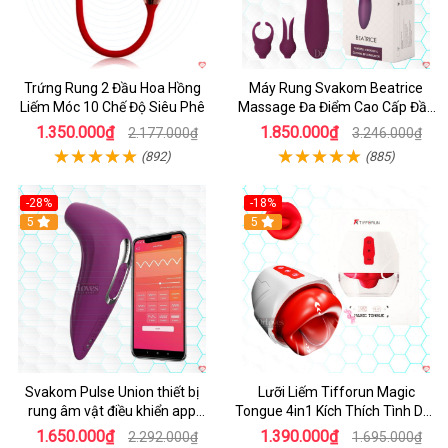
Trứng Rung 2 Đầu Hoa Hồng
Máy Rung Svakom Beatrice
Liếm Móc 10 Chế Độ Siêu Phê
Massage Đa Điểm Cao Cấp Đầy
Đam Mê
1.350.000₫
1.850.000₫
2.177.000₫
3.246.000₫
(892)
(885)
-28%
-18%
Hot
5
Hot
5
Svakom Pulse Union thiết bị
Lưỡi Liếm Tifforun Magic
rung âm vật điều khiển app
Tongue 4in1 Kích Thích Tình Dục
mạnh mẽ
Cao Cấp
1.650.000₫
1.390.000₫
2.292.000₫
1.695.000₫