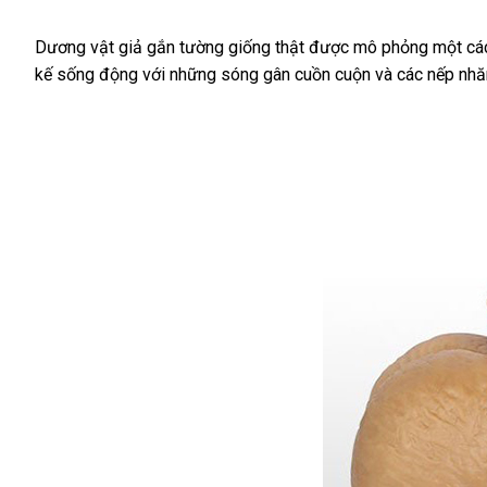
cho
cảm
Dương vật giả gắn tường giống thật
đổi
được mô phỏng một cách
giác
kế sống động
hàng
với
tận
những sóng gân cuồn cuộn
trả
xưởng
và
miễn
các nếp nhăn
thăng
hoa
giả
nơi
phí