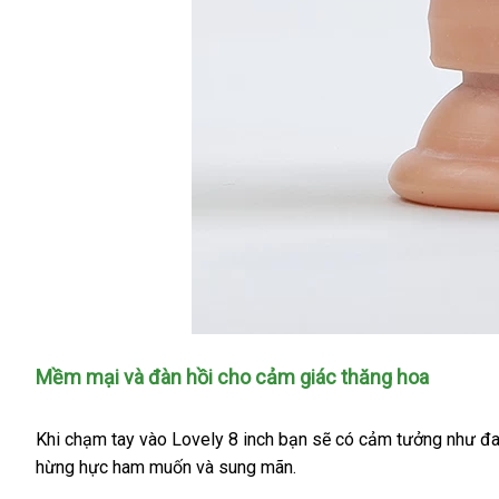
Lovetoy
Mềm mại
shopee
và đàn hồi cho cảm giác thăng hoa
8
inch
ở
Khi chạm tay vào Lovely 8 inch bạn
giá
sẽ có cảm tưởng như đ
dual
layered
đâu
hừng hực ham muốn
vệ
và sung mãn.
rẻ
tốt
sinh