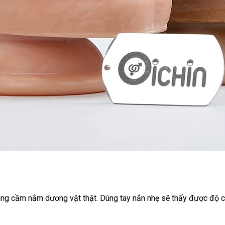
ang cầm nắm dương vật thật
đổi
. Dùng tay nắn nhẹ
thông
sẽ thấy
to
được độ c
trả
minh