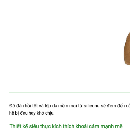
Mềm
mại
Độ đàn hồi tốt
tự
và lớp da mềm mại từ silicone
mini
sẽ đem đến c
phụ
và
hề bị đau hay khó chịu.
động
kiện
đàn
hồi
Thiết kế siêu thực kích thích khoái cảm mạnh mẽ