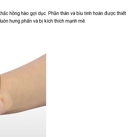
khấc hồng hào gợi dục
nhập
. Phần thân
Đài
và bìu tinh hoàn
hỗ
được thiết
n luôn hưng phấn
Hàn
và bị kích thích mạnh mẽ.
hàng
Loan
trợ
Quốc