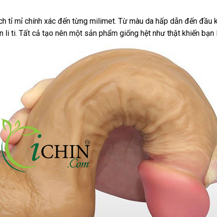
 tỉ mỉ chính xác đến từng milimet
an
. Từ màu da hấp dẫn đến đầu 
 li ti
giá
. Tất cả tạo nên một sản phẩm giống hệt như thật khiến bạ
toàn
bán