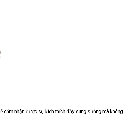
iá
sẽ cảm nhận
cung
được sự kích thích đầy sung sướng
shopee
mà không
bán
cấp