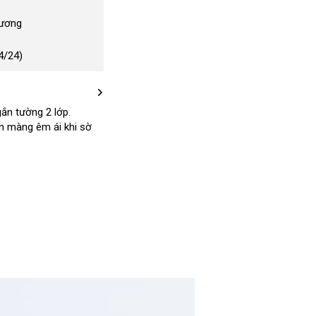
Dương
4/24)
gắn tường 2 lớp
nơi
.
n màng êm ái khi sờ
nào