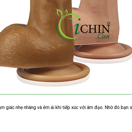
ảm giác nhẹ nhàng
facebook
và êm ái khi tiếp xúc
lấy
với âm đạo
khách
. Nhờ đó bạn
g
hàng
hàng