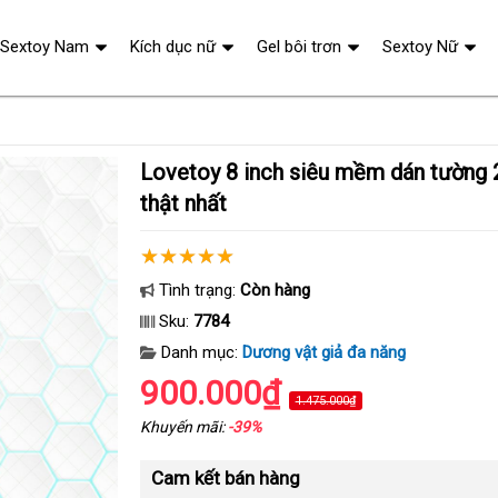
Sextoy Nam
Kích dục nữ
Gel bôi trơn
Sextoy Nữ
Lovetoy 8 inch siêu mềm dán tường 2 lớp - Cảm giác
thật nhất
Tình trạng:
Còn hàng
Sku:
7784
Danh mục:
Dương vật giả đa năng
900.000₫
1.475.000₫
Khuyến mãi:
-39%
Cam kết bán hàng