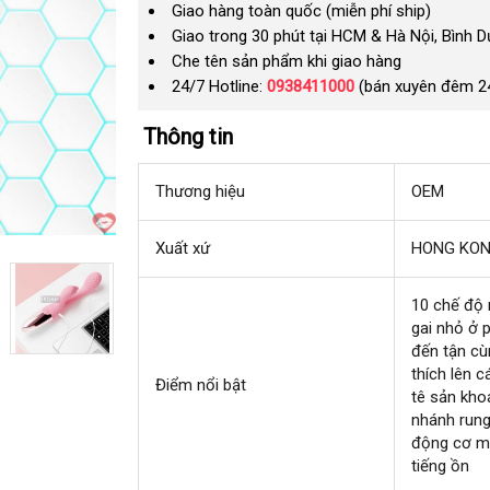
Giao hàng toàn quốc (miễn phí ship)
Giao trong 30 phút tại HCM & Hà Nội, Bình 
Che tên sản phẩm khi giao hàng
24/7 Hotline:
0938411000
(bán xuyên đêm 2
Thông tin
Thương hiệu
OEM
Xuất xứ
HONG KO
10 chế độ 
gai nhỏ ở 
đến tận cù
thích lên
đ
c
Điểm nổi bật
tê sản kho
n
nhánh rung
động cơ 
tiếng ồn