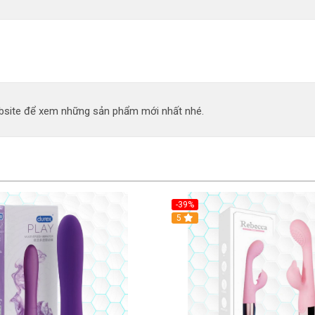
site để xem những sản phẩm mới nhất nhé.
-39%
Hot
5