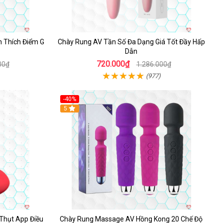
 Thích Điểm G
Chày Rung AV Tần Số Đa Dạng Giá Tốt Đầy Hấp
Dẫn
720.000₫
00₫
1.286.000₫
(977)
-40%
5
Thụt App Điều
Chày Rung Massage AV Hồng Kong 20 Chế Độ