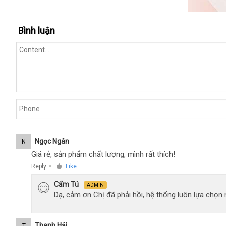
May
Bình luận
Rung
Am
Dao
Rebecca
(2)
Ngọc Ngân
N
Giá rẻ, sản phẩm chất lượng, mình rất thích!
Reply
Like
●
Cẩm Tú
ADMIN
Dạ, cảm ơn Chị đã phải hồi, hệ thống luôn lựa chọ
Thanh Hải