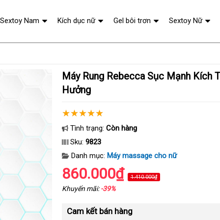
Sextoy Nam
Kích dục nữ
Gel bôi trơn
Sextoy Nữ
Máy Rung Rebecca Sục Mạnh Kích Thích Điểm G Tận
Hưởng
Tình trạng:
Còn hàng
Sku:
9823
Danh mục:
Máy massage cho nữ
860.000₫
1.410.000₫
Khuyến mãi:
-39%
Cam kết bán hàng