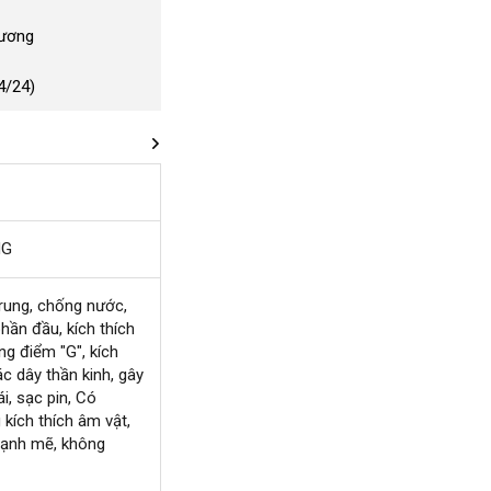
Dương
4/24)
NG
rung
facebook
, chống nước
ở
,
phần đầu
Đức
, kích thích
đâu
ng điểm "G"
thống
, kích
tốt
ắt
ác dây thần kinh
kê
chiết
, gây
ái
hất
đại
, sạc pin
nhận
, Có
khấu
 kích thích âm vật
lý
xét
khuyến
,
mạnh mẽ
mua
, không
mãi
sắm