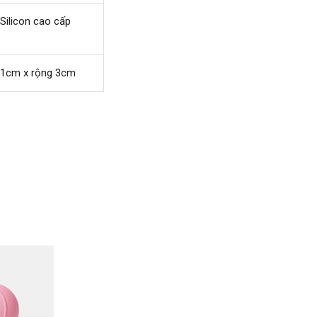
gần
 Silicon cao cấp
hất
21cm x rộng 3cm