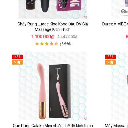
Chày Rung Luoge King Kong Đầu DV Giả
Durex V-VIBE 
Massage Kích Thích
1.100.000₫
1.447.000₫
(1,946)
-45%
-33%
Hot
5
Hot
5
Que Rung Galaku Mini nhiều chế độ kích thích
Máy Massage