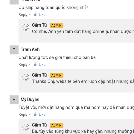
T
Có ship hàng toàn quốc không nhỉ?
Reply
Like
●
Cẩm Tú
ADMIN
Có nhé, Anh yên tâm đặt hàng online ạ, nhận được h
Trâm Anh
T
Chất lượng tốt, sẽ giới thiệu cho bạn bè.
Reply
Like
●
Cẩm Tú
ADMIN
Thanks Chị, website bên em luôn cập nhật những sả
Mỹ Duyên
M
Tuyệt vời, mới đặt hàng hôm qua mà hôm nay đã nhận đượ
Reply
Like
●
Cẩm Tú
ADMIN
Dạ, tùy vào từng khu vực xa hay gần, nhưng thường