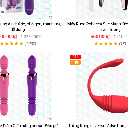
rung đa chế độ, nhỏ gọn, mạnh mẽ,
Máy Rung Rebecca Sục Mạnh Kích
dễ dùng
Tận Hưởng
800.000₫
860.000₫
1.026.000₫
1.410.0
(1,237)
(979)
-43%
Hot
5
 Điểm G đa năng pin sạc Đầu giả
Trứng Rung Lovense Vulse Rung 