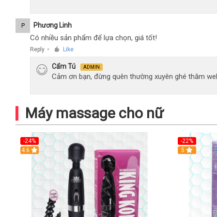
Phương Linh
P
Có nhiều sản phẩm để lựa chọn, giá tốt!
Reply
Like
●
Cẩm Tú
ADMIN
Cảm ơn bạn, đừng quên thường xuyên ghé thăm web
Máy massage cho nữ
-24%
-22%
4.6
Hot
5