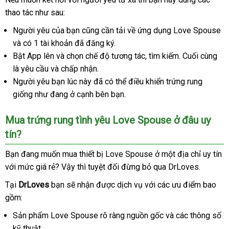
đâu
thao tác
đấu
như sau:
hàng
bán
uy
giá
Người yêu
giá
của bạn
tận
cũng cần tải về ứng dụng Love Spouse
Th
tín
và có 1 tài khoản
rẻ
nhập
đã đăng ký.
nơi
L
Bật App lên
mua
và chọn chế độ tương tác
khẩu
nhanh
, tìm kiếm
báo
. Cuối cùng
là yêu cầu
Hàn
và chấp nhận.
sắm
nhất
giá
Người yêu bạn lúc này
Quốc
miễn
đã
có
có thể điều khiển trứng rung
giống như đang ở cạnh bên bạn.
phí
nên
chọn
Mua trứng rung tình yêu Love Spouse ở đâu uy
tín?
Bạn đang muốn mua thiết bị Love Spouse ở một địa chỉ uy tín
b
với mức giá rẻ
thế
? Vậy
dịch
thì
sử
tuyệt đối đừng bỏ qua DrLoves.
h
giới
vụ
dụng
Tại
DrLoves
bạn
sử
sẽ nhận
kho
được dịch vụ
nước
với
khuyến
các ưu điểm
qua
bao
gồm:
dụng
hàng
ngoài
mãi
app
Sản phẩm Love Spouse rõ ràng nguồn gốc
thảo
và
rẻ
các thông số
kỹ thuật.
luận
nhất