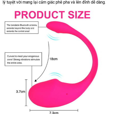
lý tuyệt vời mang lại cảm giác phê pha
lượng
giao
và lên đỉnh dễ dàng.
Hiệu
hàng