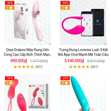
-36%
-36%
5
Hot
5
Disa Oralsex Máy Rung Uốn
Trứng Rung Lovense Lush 3 Kết
Cong Cao Cấp Kích Thích Mạnh
Nối App Chơi Mạnh Mẽ Toàn Cầu
Mẽ
990.000₫
5.340.000₫
1.547.000₫
8.344.000₫
(907)
(887)
-32%
-20%
5
5