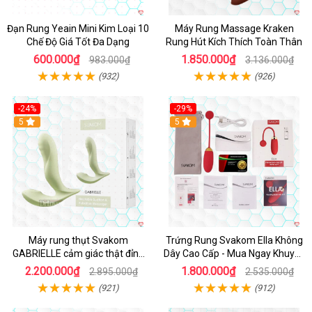
Đạn Rung Yeain Mini Kim Loại 10
Máy Rung Massage Kraken
Chế Độ Giá Tốt Đa Dạng
Rung Hút Kích Thích Toàn Thân
600.000₫
1.850.000₫
983.000₫
3.136.000₫
(932)
(926)
-24%
-29%
Hot
5
5
Máy rung thụt Svakom
Trứng Rung Svakom Ella Không
GABRIELLE cảm giác thật đỉnh
Dây Cao Cấp - Mua Ngay Khuyến
cao
Mãi
2.200.000₫
1.800.000₫
2.895.000₫
2.535.000₫
(921)
(912)