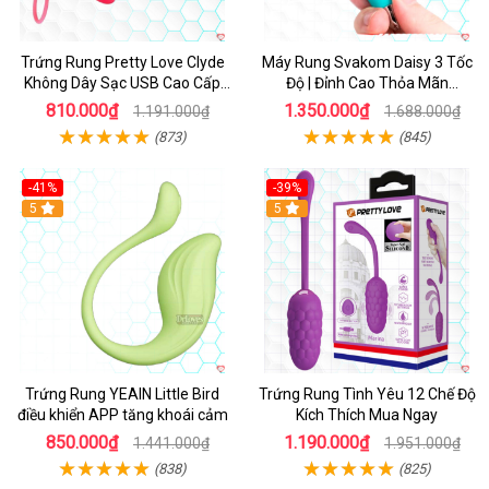
Trứng Rung Pretty Love Clyde
Máy Rung Svakom Daisy 3 Tốc
Không Dây Sạc USB Cao Cấp
Độ | Đỉnh Cao Thỏa Mãn
Siêu Mạnh
SHP1092
810.000₫
1.350.000₫
1.191.000₫
1.688.000₫
(873)
(845)
-41%
-39%
Hot
5
Hot
5
Trứng Rung YEAIN Little Bird
Trứng Rung Tình Yêu 12 Chế Độ
điều khiển APP tăng khoái cảm
Kích Thích Mua Ngay
850.000₫
1.190.000₫
1.441.000₫
1.951.000₫
(838)
(825)