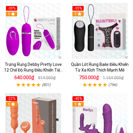
-30%
-35%
Hot
5
Hot
5
Trứng Rung Debby Pretty Love
Quần Lót Rung Baile Điều Khiển
12 Chế Độ Rung Điều Khiển Tiện
Từ Xa Kích Thích Mạnh Mẽ
Lợi
640.000₫
750.000₫
914.000₫
1.154.000₫
(801)
(796)
-22%
-45%
Hot
5
Hot
5