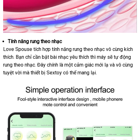
Tính năng rung theo nhạc
trung
Love Spouse tích hợp tính năng rung theo nhạc vô cùng kích
rung
tinh
thích
vận
. Bạn chỉ cần bật bài nhạc yêu thích
online
thì máy
tiết
sẽ tự động
yeu
rung theo nhạc
chuyển
thanh
. Đây chính là một cảm giác mới lạ
kiệm
dịch
và vô cùng
Love
tuyệt vời
nhận
mà thiết bị Sextoy
lý
dịch
có thể mang lại.
vụ
Spouse
hàng
vụ
cao
cap
3