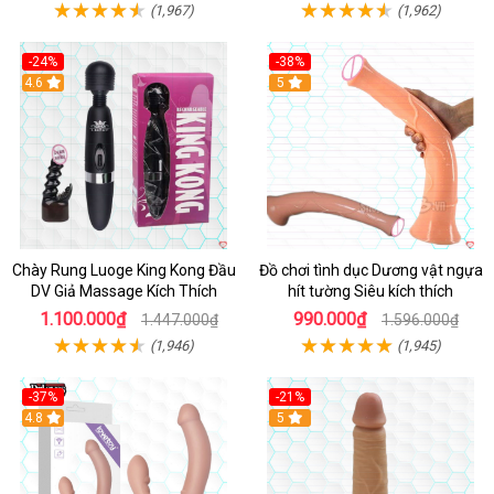
(1,967)
(1,962)
-24%
-38%
4.6
Hot
5
Chày Rung Luoge King Kong Đầu
Đồ chơi tình dục Dương vật ngựa
DV Giả Massage Kích Thích
hít tường Siêu kích thích
1.100.000₫
990.000₫
1.447.000₫
1.596.000₫
(1,946)
(1,945)
-37%
-21%
Hot
4.8
Hot
5