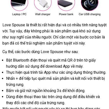
Love Spouse là thiết bị
giá
rất hiện đại
có
và có nhiều tính năng tuyệt
trung
vời
rung
vệ
. Tuy vậy
Mỹ
, đây không phải là sản phẩm
rẻ
nên
rẻ
quá khó sử dụng
tinh
như suy nghĩ
sinh
bền
của nhiều người
mới
. Chỉ cần một vài bước cơ bản là
chọn
nhất
yeu
bạn
đổi
đã
cũ
có thể trải nghiệm sản phẩm tuyệt vời này.
nhất
Love
trả
Cụ thể
Lazada
,
chợ
các bước dùng Love Spouse
so
như sau:
Spouse
cao
sánh
Bật Bluetooth điện thoại
ăn
và quét mã QR ở trên tờ giấy
cap
hướng dẫn sử dụng
lớn
để download App về máy.
trộm
1
Thực hiện
shopee
quá trình tải App như
nhập
các ứng dụng thông thường.
Nhấn +
cũ
để tiếp tục quét mã sản phẩm
hàng
đăng
và kết nối
phản
với thiết bị
trứng rung.
ký
hồi
Bấm
chất
và giữ nút nguồn khoảng 3s
bỏ
để khởi động.
Dùng điện thoại thao tác trên ứng dụng
lượng
sỉ
quà
để điều khiển
mini
và
thay đổi
hàng
các chế độ
bền
của trứng rung.
tặng
ở
Nếu muốn kết nối
giả
kho
với người yêu từ xa
nơi
thì bạn hãy dùng
mini
các