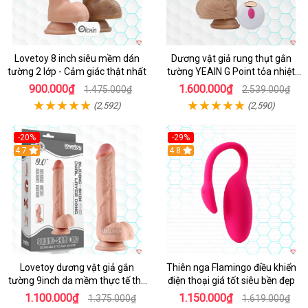
Lovetoy 8 inch siêu mềm dán
Dương vật giả rung thụt gắn
tường 2 lớp - Cảm giác thật nhất
tường YEAIN G Point tỏa nhiệt
điều khiển từ xa
900.000₫
1.600.000₫
1.475.000₫
2.539.000₫
(2,592)
(2,590)
-20%
-29%
Hot
4.7
Hot
4.8
Lovetoy dương vật giả gắn
Thiên nga Flamingo điều khiển
tường 9inch da mềm thực tế thú
điện thoại giá tốt siêu bền đẹp
vị
1.100.000₫
1.150.000₫
1.375.000₫
1.619.000₫