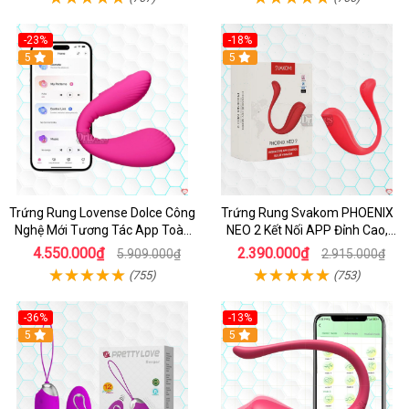
-23%
-18%
Hot
5
Hot
5
Trứng Rung Lovense Dolce Công
Trứng Rung Svakom PHOENIX
Nghệ Mới Tương Tác App Toàn
NEO 2 Kết Nối APP Đỉnh Cao,
Cầu
Siêu Bền
4.550.000₫
2.390.000₫
5.909.000₫
2.915.000₫
(755)
(753)
-36%
-13%
5
Hot
5