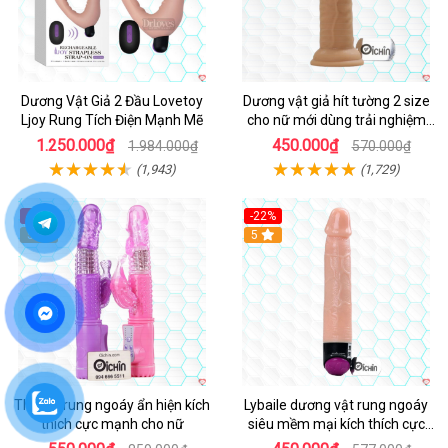
Dương Vật Giả 2 Đầu Lovetoy
Dương vật giả hít tường 2 size
Ljoy Rung Tích Điện Mạnh Mẽ
cho nữ mới dùng trải nghiệm
thật
1.250.000₫
450.000₫
1.984.000₫
570.000₫
(1,943)
(1,729)
-36%
-22%
Hot
5
Hot
5
Thiết bị rung ngoáy ẩn hiện kích
Lybaile dương vật rung ngoáy
thích cực mạnh cho nữ
siêu mềm mại kích thích cực
mạnh