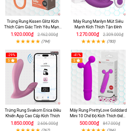
Trứng Rung Kissen Glitz Kích
Máy Rung Marilyn Mút Siêu
Thích Cảm Giác Tình Yêu Mạnh
Mạnh Kích Thích Tận Đỉnh
Mẽ
1.920.000₫
1.270.000₫
2.462.000₫
2.309.000₫
(794)
(783)
-29%
-41%
Hot
5
Hot
5
Trứng Rung Svakom Erica Điều
Máy Rung PrettyLove Golddard
Khiển App Cao Cấp Kích Thích
Mini 10 Chế Độ Kích Thích Điểm
G
1.850.000₫
500.000₫
2.606.000₫
847.000₫
(767)
(766)