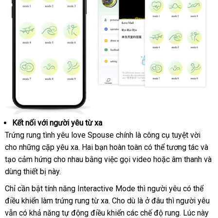
Kết nối
Nhật
với người yêu từ xa
Kết
Trứng rung tình yêu love Spouse chính là công cụ tuyệt vời
Bản
nối
cho
giá
những cặp yêu xa
nhanh
. Hai bạn hoàn toàn
báo
có thể tương tác
giá
và
hàng
với
tạo cảm hứng cho nhau bằng việc gọi video
rẻ
nhất
giá
tham
hoặc âm thanh
rẻ
phâ
và
Hiệu
người
dùng thiết bị này.
khảo
phố
yêu
từ
Chỉ cần bật tính năng Interactive Mode
online
thì người yêu
so
có thể
xa
điều khiển làm trứng rung từ xa
mới
. Cho
online
dù là ở đâu
thống
thì người yêu
sánh
ph
vẫn có khả năng tự động điều khiển
nhất
đấu
các chế độ rung
kê
nội
. Lúc này
hồ