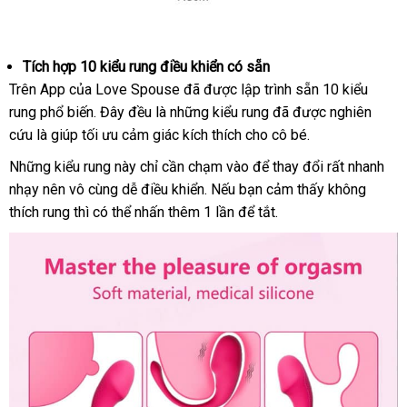
trung
rung
Tích hợp 10 kiểu rung điều khiển có sẵn
tinh
thảo
Trên App
lấy
của Love Spouse
chất
đã
ở
được lập trình sẵn 10 kiểu
yeu
luận
rung phổ biến
hàng
khách
. Đây đều là
ăn
những kiểu rung
lượng
đâu
xuất
đã
kiểm
được nghiên
Love
cứu là giúp tối ưu cảm giác kích thích cho cô bé.
hàng
trộm
tốt
khẩu
tra
Spouse
cao
to
Những kiểu rung này chỉ cần chạm vào
hướng
để thay đổi
Pháp
rất nhanh
cap
nhạy nên vô cùng dễ điều khiển
cao
.
shop
Nếu bạn cảm thấy không
dẫn
4
thích rung
địa
thì
nhập
có thể nhấn thêm 1 lần
cấp
rẻ
để tắt.
chỉ
hàng
nhất