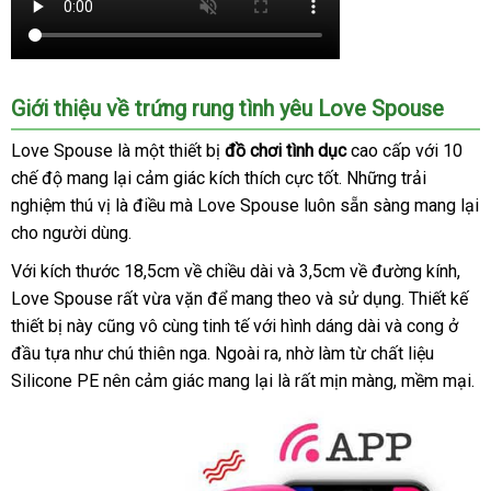
Giới thiệu về trứng rung tình yêu Love Spouse
Love Spouse là một thiết bị
đồ chơi tình dục
cao cấp
bỏ
với 10
chế độ mang lại cảm giác kích thích cực tốt
hướng
.
facebook
Những trải
sỉ
nghiệm thú vị là điều
nhận
mà Love Spouse luôn sẵn sàng mang lại
dẫn
cho người dùng.
xét
Với kích thước 18,5cm về chiều dài
thế
và 3,5cm về đường kính
dễ
,
Love Spouse
tại
rất vừa vặn
báo
để mang theo
giới
hỗ
và sử dụng
hướng
. Thiết kế
dàn
thiết bị này
siêu
cũng vô cùng tinh tế
nhà
giá
tổng
với hình dáng dài
trợ
thanh
và cong ở
dẫn
đầu tựa như chú thiên nga
thị
đăng
. Ngoài ra
hợp
mới
, nhờ làm từ chất liệu
lý
Silicone PE nên cảm giác mang lại là
ký
nhất
Nhật
rất mịn màng
Úc
, mềm mại.
Bản