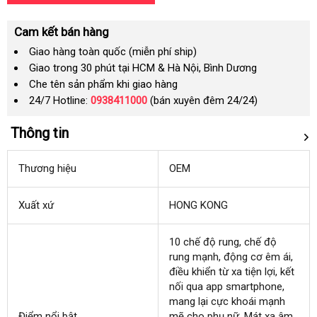
Cam kết bán hàng
Giao hàng toàn quốc (miễn phí ship)
Giao trong 30 phút tại HCM & Hà Nội, Bình Dương
Che tên sản phẩm khi giao hàng
24/7 Hotline:
0938411000
(bán xuyên đêm 24/24)
Thông tin
Thương hiệu
OEM
Xuất xứ
HONG KONG
10 chế độ rung
tại
, chế độ
rung mạnh
xuất
, động cơ êm ái
nhà
địa
,
điều khiển từ xa tiện lợi
khẩu
lắp
, kết
chỉ
nối qua app smartphone
đặt
Mỹ
,
mang lại cực khoái mạnh
Điểm nổi bật
mẽ cho phụ nữ
mới
, Mát xa âm