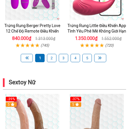
Trứng Rung Berger Pretty Love
Trứng Rung Little Điều Khiển App
12 Chế Độ Remote Điều Khiển
Tình Yêu Phê Mê Không Giới Hạn
840.000₫
1.350.000₫
1.313.000₫
1.552.000₫
(745)
(720)
1
2
3
4
5
Sextoy Nữ
-39%
-37%
Hot
5
5