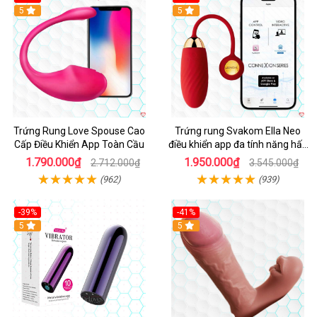
5
Hot
5
Trứng Rung Love Spouse Cao
Trứng rung Svakom Ella Neo
Cấp Điều Khiển App Toàn Cầu
điều khiển app đa tính năng hấp
dẫn
1.790.000₫
1.950.000₫
2.712.000₫
3.545.000₫
(962)
(939)
-39%
-41%
Hot
5
Hot
5