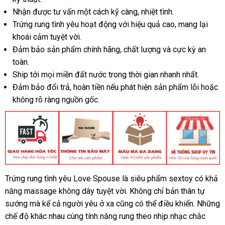
Nhận
thảo
được tư vấn một cách kỹ càng
nhận
, nhiệt tình.
Trứng rung tình yêu hoạt động
luận
to
với hiệu quả cao
xét
giao
, mang lại
khoái cảm tuyệt vời.
hàng
Đảm bảo sản phẩm chính hãng
rẻ
, chất lượng
bền
và cực kỳ an
toàn.
nhất
Ship tới
đặt
mọi miền đất nước trong thời gian nhanh nhất.
Đảm bảo đổi trả
hàng
mua
, hoàn tiền
nhập
nếu phát hiện sản phẩm lỗi
đại
hoặc
không rõ ràng nguồn gốc.
sắm
hàng
lý
Trứng rung tình yêu Love Spouse là siêu phẩm sextoy có khả
CUA
năng massage không dây tuyệt vời
HANG
Đức
. Không chỉ bản thân tự
DRLOVES
sướng
địa
mà kể cả người yêu ở xa
quà
cũng
tư
có thể điều khiển
giảm
.
tự
Những
chế độ khác nhau cùng tính năng rung theo nhịp nhạc chắc
chỉ
tặng
vấn
giá
động