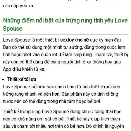
các cặp yêu xa.
khẩu
trợ
phí
nhái
Love
Spouse
xách
Những điểm nổi bật
đấu
của trứng rung tình yêu Love
tay
Spouse
giá
Love Spouse là một thiết bị
sextoy cho nữ
cực kỳ hiện đại
khác
.
Bạn
ăn
có thể sử dụng một mình tự sướng
shop
, dùng trong cuộc làm
hàng
tình
đánh
hoặc
trộm
cao
nhét vào quần lót
tiki
để làm chip rung
vận
. Thậm chí
siêu
, thiết bị
này còn
giá
đấu
có thể dùng
cấp
Hàn
để cùng người tình ở xa thăng hoa qua
chuyển
thị
App điều khiển từ xa.
giá
Quốc
Thiết kế tối ưu
Love Spouse sở hữu sạc nam châm từ tính thế hệ mới nên
trứng rung nhanh
rẻ
và bền hơn
tận
. Sản phẩm này có tính chống
nước nên
lừa
có thể dùng trong nhà tắm
nhất
nơi
Trung
hoặc bể bơi.
đảo
Quốc
Thiết kế trứng rung Love Spouse dạng chữ C công thái học
nên có khả năng ôm sát cô bé
Lazada
. Thiết kế này giúp kích thích
sâu
chất
và chạm tới nhiều nơi trên cô bé hơn
hàng
. Đó chính là nguyên