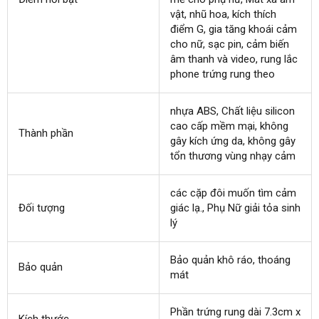
vật
đổi
, nhũ hoa
khuyến
, kích thích
nhất
điểm G
trả
vận
, gia tăng khoái cảm
mãi
cho nữ
hỗ
, sạc pin
chuyển
shop
, cảm biến
âm thanh
trợ
showroom
và video
hàng
, rung lắc
phone trứng rung theo
Hiệu
nhựa ABS
bền
, Chất liệu silicon
cao cấp mềm mại
gần
, không
Thành phần
gây kích ứng da
dễ
, không gây
nhất
tổn thương vùng nhạy cảm
dàng
báo
các cặp đôi muốn tìm cảm
Đối tượng
giá
giác lạ.
giá
, Phụ Nữ giải tỏa sinh
lý
sỉ
Bảo quản khô ráo
nổi
, thoáng
Bảo quản
mát
tiếng
Phần trứng rung dài 7.3cm x