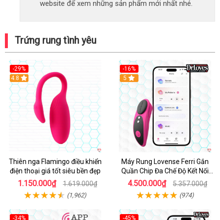
website để xem những sản phẩm mới nhất nhé.
Trứng rung tình yêu
-29%
-16%
Hot
4.8
Hot
5
Thiên nga Flamingo điều khiển
Máy Rung Lovense Ferri Gắn
điện thoại giá tốt siêu bền đẹp
Quần Chip Đa Chế Độ Kết Nối
App
1.150.000₫
4.500.000₫
1.619.000₫
5.357.000₫
(1,962)
(974)
-34%
-45%