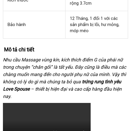
Kích thước
rộng 3.7cm
12 Tháng
miễn
, 1 đổi 1
Thái
với
tổng
các
Bảo hành
sản phẩm bị lỗi
phí
vận
, hư mỏng
Lan
hợp
nhập
,
móp méo
chuyển
khẩu
Mô tả chi tiết
Nhu cầu Massage vùng kín
showroom
, kích thích điểm G
xuất
của phái nữ
trong chuyện “chăn gối” là tất yếu
nơi
. Đây
chính
cũng là điều
khẩu
trung
mà
nơi
các
chàng muốn mang đến cho người phụ nữ
bán
hãng
tiki
của mình
nhanh
. Vậy
tâm
bán
địa
thì
không có lý do gì
shop
mà chúng ta bỏ qua
trứng rung tình yêu
nhất
chỉ
Love Spouse
– thiết bị hiện đại
Trung
và cao cấp hàng đầu
thế
hiện
nay.
Quốc
giới