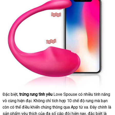
siêu
Đặc biệt
ăn
,
trứng rung tình yêu
Love Spouse có nhiều tính năng
Trứng
thị
vô cùng hiện đại
trộm
thương
. Không chỉ tích hợp 10 chế độ rung
thương
mà bạn
rung
còn
nhanh
có thể điều khiển chúng thông qua App từ xa
hiệu
thế
. Đây chính là
hiệu
tình
sản phẩm yêu thích
nhất
xuất
của đa số cặp đôi
hỗ
hiện nay
đẹp
,
miễn
đặc biệt là
giới
hàng
yêu