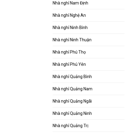
Nhà nghỉ Nam Định
Nhà nghỉ Nghệ An
Nhà nghỉ Ninh Bình
Nhà nghỉ Ninh Thuận
Nhà nghỉ Phú Thọ
Nhà nghỉ Phú Yên
Nhà nghỉ Quảng Bình
Nhà nghỉ Quảng Nam
Nhà nghỉ Quảng Ngãi
Nhà nghỉ Quảng Ninh
Nhà nghỉ Quảng Trị