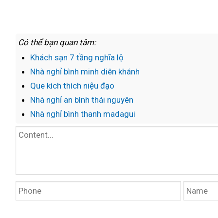
Có thể bạn quan tâm:
Khách sạn 7 tầng nghĩa lộ
Nhà nghỉ bình minh diên khánh
Que kích thích niệu đạo
Nhà nghỉ an bình thái nguyên
Nhà nghỉ bình thanh madagui