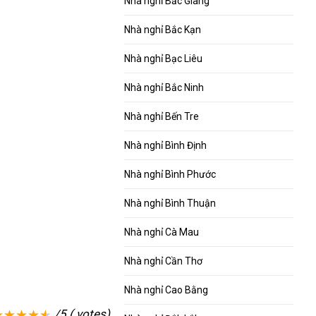
Nhà nghỉ Bắc Giang
Nhà nghỉ Bắc Kạn
Nhà nghỉ Bạc Liêu
Nhà nghỉ Bắc Ninh
Nhà nghỉ Bến Tre
Nhà nghỉ Bình Định
Nhà nghỉ Bình Phước
Nhà nghỉ Bình Thuận
Nhà nghỉ Cà Mau
Nhà nghỉ Cần Thơ
Nhà nghỉ Cao Bằng
/5 ( votes)