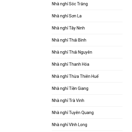
Nhà nghỉ Sóc Trăng
Nhà nghỉ Sơn La
Nhà nghỉ Tây Ninh
Nhà nghỉ Thái Bình
Nhà nghỉ Thái Nguyên
Nhà nghỉ Thanh Hóa
Nhà nghỉ Thừa Thiên Huế
Nhà nghỉ Tiền Giang
Nhà nghỉ Trà Vinh
Nhà nghỉ Tuyên Quang
Nhà nghỉ Vĩnh Long