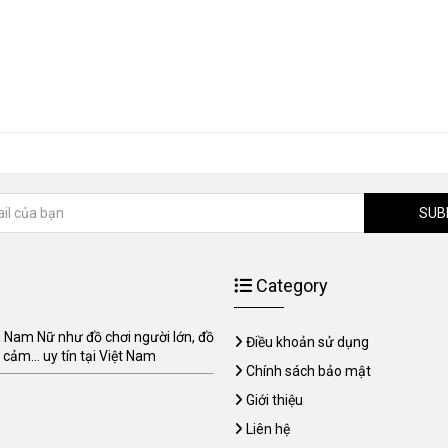
SUB
Category
 Nam Nữ như đồ chơi người lớn, đồ
Điều khoản sử dụng
 cảm... uy tín tại Việt Nam
Chính sách bảo mật
Giới thiệu
Liên hệ