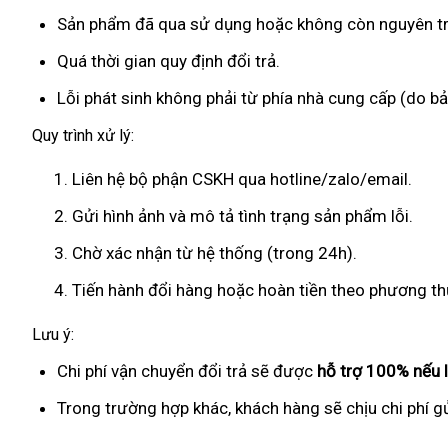
Sản phẩm đã qua sử dụng hoặc không còn nguyên tr
Quá thời gian quy định đổi trả.
Lỗi phát sinh không phải từ phía nhà cung cấp (do bảo 
Quy trình xử lý:
Liên hệ bộ phận CSKH qua hotline/zalo/email.
Gửi hình ảnh và mô tả tình trạng sản phẩm lỗi.
Chờ xác nhận từ hệ thống (trong 24h).
Tiến hành đổi hàng hoặc hoàn tiền theo phương th
Lưu ý:
Chi phí vận chuyển đổi trả sẽ được
hỗ trợ 100% nếu l
Trong trường hợp khác, khách hàng sẽ chịu chi phí gửi