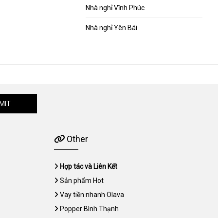
Nhà nghỉ Vĩnh Phúc
Nhà nghỉ Yên Bái
MIT
Other
Hợp tác và Liên Kết
Sản phẩm Hot
Vay tiền nhanh Olava
Popper Bình Thạnh