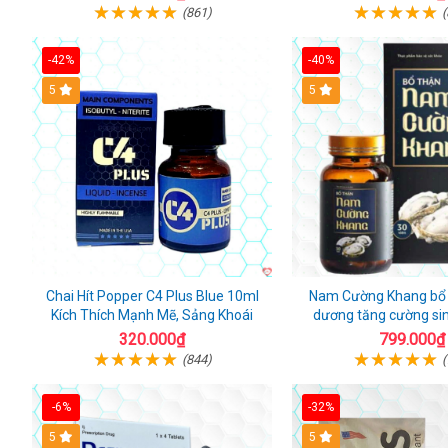
(861)
(
-42%
-40%
5
5
Chai Hít Popper C4 Plus Blue 10ml
Nam Cường Khang bổ 
Kích Thích Mạnh Mẽ, Sảng Khoái
dương tăng cường si
320.000₫
799.000₫
(844)
(
-6%
-32%
5
5