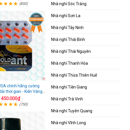
Nhà nghỉ Sóc Trăng
(850)
Nhà nghỉ Sơn La
Nhà nghỉ Tây Ninh
Nhà nghỉ Thái Bình
Nhà nghỉ Thái Nguyên
Nhà nghỉ Thanh Hóa
Nhà nghỉ Thừa Thiên Huế
USA chính hãng cường
Nhà nghỉ Tiền Giang
ài thời gian - Kiến Vàng
en Tây Tạng
450.000₫
Nhà nghỉ Trà Vinh
(750)
Nhà nghỉ Tuyên Quang
Nhà nghỉ Vĩnh Long