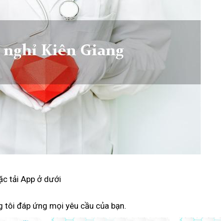
oặc
báo
tải App ở dưới
giá
g tôi đáp ứng
lắp
mọi yêu cầu của bạn.
đặt