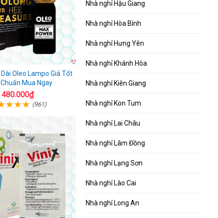
Nhà nghỉ Hậu Giang
Nhà nghỉ Hòa Bình
Nhà nghỉ Hưng Yên
Nhà nghỉ Khánh Hòa
o Dài Oleo Lampo Giá Tốt
 Chuẩn Mua Ngay
Nhà nghỉ Kiên Giang
480.000₫
Nhà nghỉ Kon Tum
(961)
Nhà nghỉ Lai Châu
Nhà nghỉ Lâm Đồng
Nhà nghỉ Lạng Sơn
Nhà nghỉ Lào Cai
Nhà nghỉ Long An