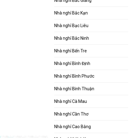
Nhà nghỉ Bắc Giang
Nhà nghỉ Bắc Kạn
Nhà nghỉ Bạc Liêu
Nhà nghỉ Bắc Ninh
Nhà nghỉ Bến Tre
Nhà nghỉ Bình Định
Nhà nghỉ Bình Phước
Nhà nghỉ Bình Thuận
Nhà nghỉ Cà Mau
Nhà nghỉ Cần Thơ
Nhà nghỉ Cao Bằng