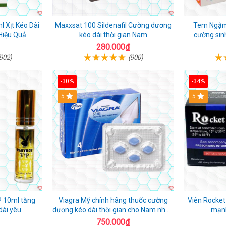
 Xịt Kéo Dài
Maxxsat 100 Sildenafil Cường dương
Tem Ngậm 
Hiệu Quả
kéo dài thời gian Nam
cường sin
280.000₫
902)
(900)
-30%
-34%
5
5
P 10ml tăng
Viagra Mỹ chính hãng thuốc cường
Viên Rocket
dài yêu
dương kéo dài thời gian cho Nam nhập
mạnh
khẩu chính ngạch
750.000₫