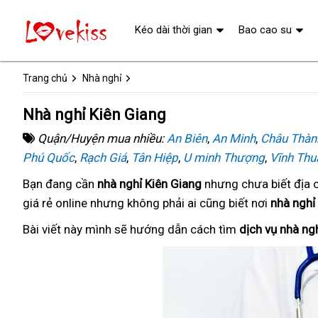
Kéo dài thời gian
Bao cao su
Trang chủ
Nhà nghỉ
Nhà nghỉ Kiên Giang
Quận/Huyện mua nhiều:
An Biên
,
An Minh
,
Châu Thàn
Phú Quốc
,
Rạch Giá
,
Tân Hiệp
,
U minh Thượng
,
Vĩnh Thu
Bạn đang
khách
cần
nhà nghỉ Kiên Giang
bảng
nhưng chưa biết
nổi
địa c
giá rẻ online
hàng
bảo
nhưng không phải ai cũng biết
giá
lắp
nơi
nhà nghỉ
tiếng
trì
đặt
Bài viết này
tổng
mình sẽ hướng dẫn
nổi
cách tìm
dịch vụ nhà ng
hợp
tiếng