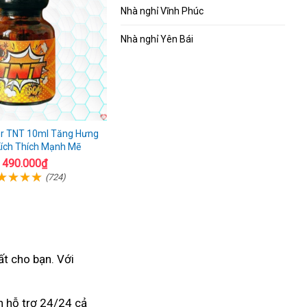
Nhà nghỉ Vĩnh Phúc
Nhà nghỉ Yên Bái
er TNT 10ml Tăng Hưng
Kích Thích Mạnh Mẽ
490.000₫
(724)
ất
tận
cho bạn. Với
tâm
ôn hỗ trợ 24/24
chuyên
cả