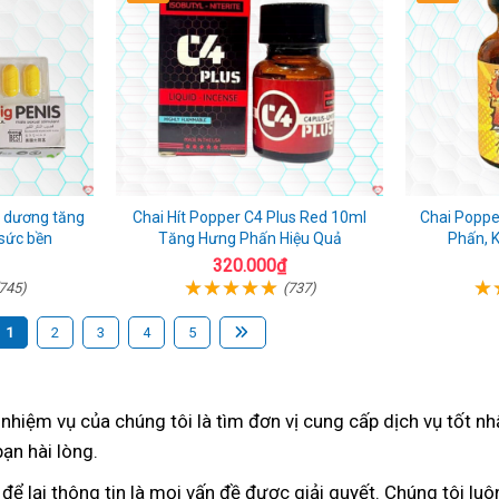
g dương tăng
Chai Hít Popper C4 Plus Red 10ml
Chai Popp
 sức bền
Tăng Hưng Phấn Hiệu Quả
Phấn, 
320.000₫
745)
(737)
1
2
3
4
5
eo
nhiệm vụ của chúng tôi
trong
là tìm đơn vị cung cấp dịch vụ tốt nh
bạn hài lòng
u
nhanh
.
ngày
u
nhất
o
để lại thông tin
bảo
là mọi vấn đề được giải quyết
bảo
. Chúng tôi lu