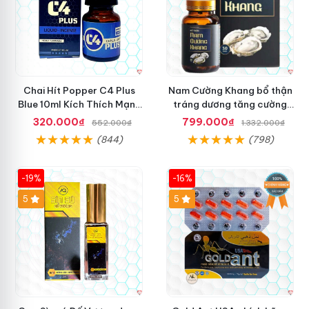
Chai Hít Popper C4 Plus
Nam Cường Khang bổ thận
Blue 10ml Kích Thích Mạnh
tráng dương tăng cường
Mẽ, Sảng Khoái
sinh lực nam
320.000₫
799.000₫
552.000₫
1.332.000₫
(844)
(798)
-19%
-16%
5
5