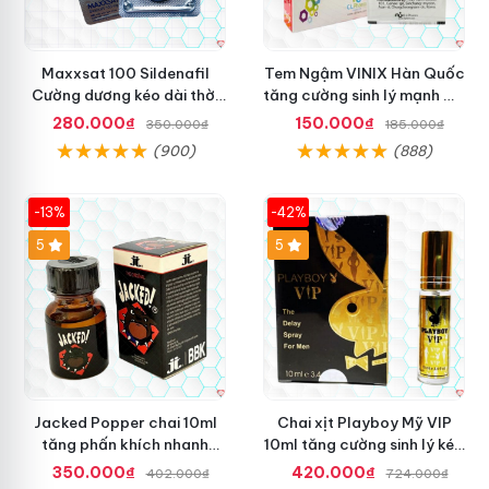
Maxxsat 100 Sildenafil
Tem Ngậm VINIX Hàn Quốc
Cường dương kéo dài thời
tăng cường sinh lý mạnh mẽ
gian Nam
hiệu quả
280.000₫
150.000₫
350.000₫
185.000₫
(900)
(888)
-13%
-42%
5
5
Jacked Popper chai 10ml
Chai xịt Playboy Mỹ VIP
tăng phấn khích nhanh
10ml tăng cường sinh lý kéo
chóng mua ngay
dài yêu
350.000₫
420.000₫
402.000₫
724.000₫