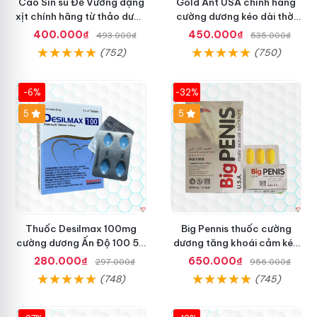
Cao Sìn sú Đế Vương dạng
Gold Ant USA chính hãng
xịt chính hãng từ thảo dược
cường dương kéo dài thời
Ê Đê Việt Nam
gian - Kiến Vàng Đen Tây
400.000₫
450.000₫
493.000₫
535.000₫
Tạng
(752)
(750)
-6%
-32%
5
5
Thuốc Desilmax 100mg
Big Pennis thuốc cường
cường dương Ấn Độ 100 50
dương tăng khoái cảm kéo
mg tăng sinh lý tốt nhất
dài sức bền
280.000₫
650.000₫
297.000₫
956.000₫
(748)
(745)