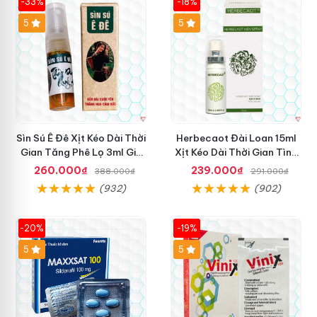
-33%
-18%
5
5
Sìn Sú Ê Đê Xịt Kéo Dài Thời
Herbecaot Đài Loan 15ml
Gian Tăng Phê Lọ 3ml Giá
Xịt Kéo Dài Thời Gian Tình
Tốt
Dục Hiệu Quả
260.000₫
239.000₫
388.000₫
291.000₫
(932)
(902)
-20%
-19%
5
5