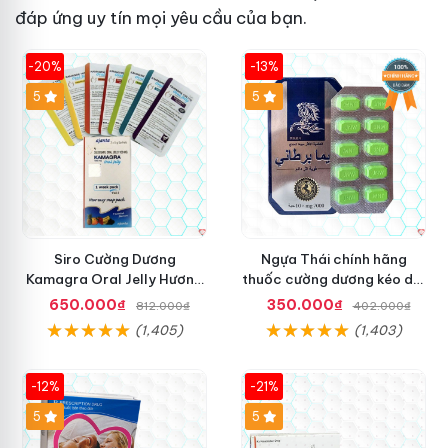
đáp ứng
uy tín
mọi yêu cầu của bạn.
-20%
-13%
5
Hot
5
Siro Cường Dương
Ngựa Thái chính hãng
Kamagra Oral Jelly Hương
thuốc cường dương kéo dài
Trái Cây Một Hộp 7 Gói
thời gian cho Nam hộp 10
650.000₫
350.000₫
812.000₫
402.000₫
100g
viên
(1,405)
(1,403)
-12%
-21%
5
5