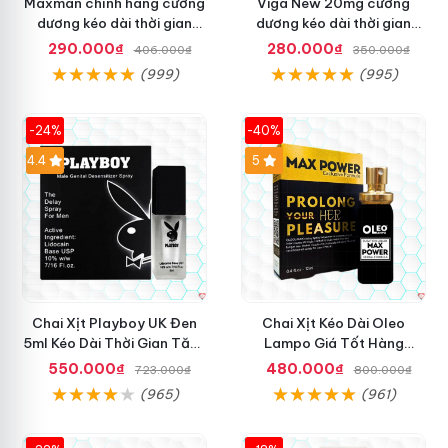
Maxman chính hãng cương
Viga New 20mg cường
dương kéo dài thời gian
dương kéo dài thời gian
chống xuất tinh sớm hộp 10
chống xuất tinh hộp 4 viên
290.000₫
280.000₫
406.000₫
350.000₫
viên
(999)
(995)
-24%
-40%
Hot
4.4
5
Chai Xịt Playboy UK Đen
Chai Xịt Kéo Dài Oleo
5ml Kéo Dài Thời Gian Tăng
Lampo Giá Tốt Hàng
Khoái Cảm
Chuẩn Mua Ngay
550.000₫
480.000₫
723.000₫
800.000₫
(965)
(961)