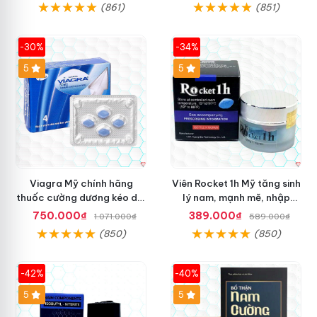
(861)
(851)
-30%
-34%
5
5
Viagra Mỹ chính hãng
Viên Rocket 1h Mỹ tăng sinh
thuốc cường dương kéo dài
lý nam, mạnh mẽ, nhập
thời gian cho Nam nhập
khẩu
750.000₫
389.000₫
1.071.000₫
589.000₫
khẩu chính ngạch
(850)
(850)
-42%
-40%
5
5