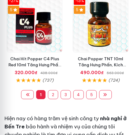
-27%
-13%
5
5
Chai Hít Popper C4 Plus
Chai Popper TNT 10ml
Red 10ml Tăng Hưng Phấn
Tăng Hưng Phấn, Kích
Hiệu Quả
Thích Mạnh Mẽ
320.000₫
490.000₫
438.000₫
563.000₫
(737)
(724)
1
2
3
4
5
Hiện nay có hàng trăm
vệ sinh
công ty
nhà nghỉ ở
Bến Tre
bảo hành
và nhiệm vụ của chúng tôi
chuyên nghiệp
là tìm đơn vị cung cấp dịch vụ tốt