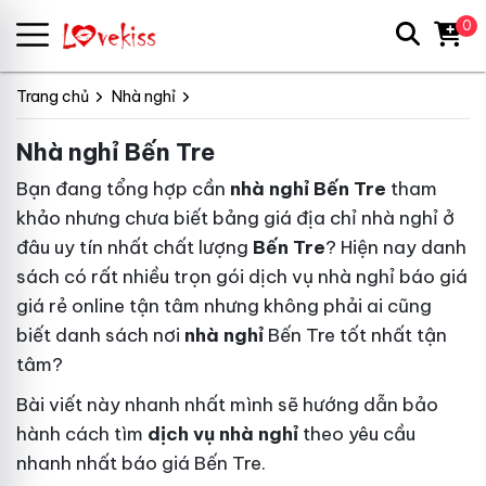
0
Trang chủ
Nhà nghỉ
Nhà nghỉ Bến Tre
Bạn đang
tổng hợp
cần
nhà nghỉ Bến Tre
tham
khảo
nhưng chưa biết
bảng giá
địa chỉ nhà nghỉ ở
đâu uy tín nhất
chất lượng
Bến Tre
? Hiện nay
danh
sách
có rất nhiều
trọn gói
dịch vụ nhà nghỉ
báo giá
giá rẻ online
tận tâm
nhưng không phải ai cũng
biết
danh sách
nơi
nhà nghỉ
Bến Tre tốt nhất
tận
tâm
?
Bài viết này
nhanh nhất
mình sẽ hướng dẫn
bảo
hành
cách tìm
dịch vụ nhà nghỉ
theo yêu cầu
nhanh nhất
báo giá
Bến Tre.