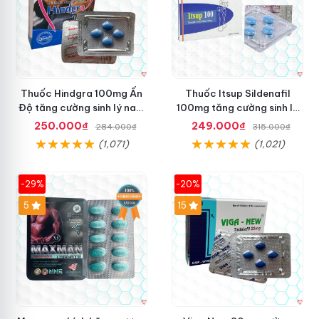
Thuốc Hindgra 100mg Ấn
Thuốc Itsup Sildenafil
Độ tăng cường sinh lý nam
100mg tăng cường sinh lý
hindgra-100 chống xts
kéo dài thời gian cho nam
250.000₫
249.000₫
284.000₫
315.000₫
cương dương
(1,071)
(1,021)
-29%
-20%
Hot
5
15