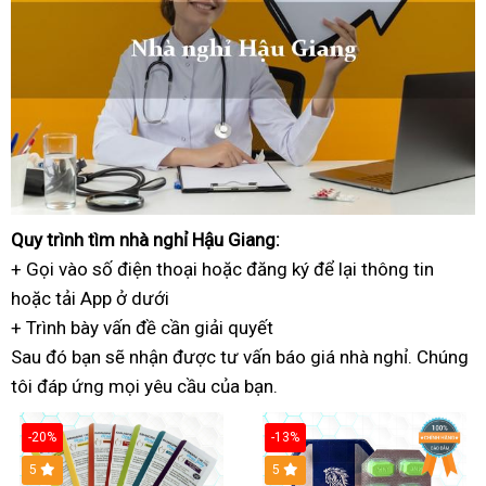
Quy trình
tư
tìm nhà nghỉ Hậu Giang:
+ Gọi vào số điện thoại
vấn
dịch
hoặc đăng ký
chuyên
để lại thông tin
hoặc
nhanh
tải App ở dưới
vụ
nghiệp
+ Trình bày vấn đề
nhất
miễn
cần giải quyết
Sau đó
hướng
bạn sẽ nhận được
phí
danh
tư vấn báo giá nhà nghỉ
khách
. Chúng
tôi đáp ứng
dẫn
khách
mọi yêu cầu của bạn.
sách
hàng
hàng
-20%
-13%
5
Hot
5