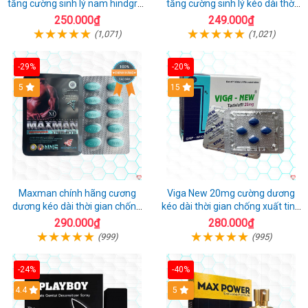
tăng cường sinh lý nam hindgra-
tăng cường sinh lý kéo dài thời
100 chống xts cương dương
gian cho nam
250.000₫
249.000₫
(1,071)
(1,021)
-29%
-20%
Hot
5
15
Maxman chính hãng cương
Viga New 20mg cường dương
dương kéo dài thời gian chống
kéo dài thời gian chống xuất tinh
xuất tinh sớm hộp 10 viên
hộp 4 viên
290.000₫
280.000₫
(999)
(995)
-24%
-40%
Hot
4.4
5