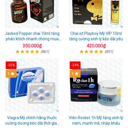
Jacked Popper chai 10ml tăng
Chai xịt Playboy Mỹ VIP 10ml
phấn khích nhanh chóng mua
tăng cường sinh lý kéo dài yêu
ngay
350.000₫
420.000₫
(861)
(851)
-30%
-34%
5
5
Viagra Mỹ chính hãng thuốc
Viên Rocket 1h Mỹ tăng sinh lý
cường dương kéo dài thời gian
nam, mạnh mẽ, nhập khẩu