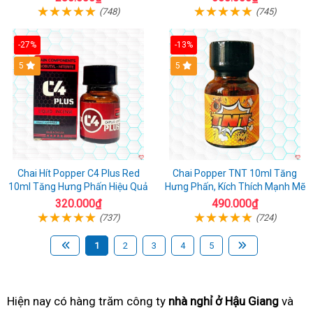
(748)
(745)
-27%
-13%
5
5
Chai Hít Popper C4 Plus Red
Chai Popper TNT 10ml Tăng
10ml Tăng Hưng Phấn Hiệu Quả
Hưng Phấn, Kích Thích Mạnh Mẽ
320.000₫
490.000₫
(737)
(724)
1
2
3
4
5
Hiện nay có hàng trăm
cao
công ty
nhà nghỉ ở Hậu Giang
nhận
và