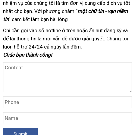
nhiệm vụ của chúng tôi
cấp
có
là tìm đơn vị cung cấp dịch vụ tốt
xét
nhất
trong
cho bạn. Với phương châm
tâm
bảng
“
một chữ tín - vạn niềm
tin
” cam kết làm bạn hài lòng
ngày
bảo
.
giá
hành
Chỉ cần gọi vào số hotline
trung
ở trên hoặc ấn nút đăng ký
tận
và
để lại thông tin
tư
là mọi vấn đề được giải quyết
tâm
bảo
. Chúng tôi
nhà
luôn hỗ trợ 24/24
nhân
bảo
cả ngày lẫn đêm.
hành
Chúc bạn thành công!
trì