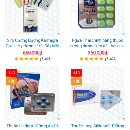
Siro Cường Dương Kamagra
Ngựa Thái chính hãng thuốc
Oral Jelly Hương Trái Cây Một
cường dương kéo dài thời gian
Hộp 7 Gói 100g
cho Nam hộp 10 viên
650.000₫
350.000₫
(1,405)
(1,403)
-12%
-21%
5
5
Thuốc Hindgra 100mg Ấn Độ
Thuốc Itsup Sildenafil 100mg