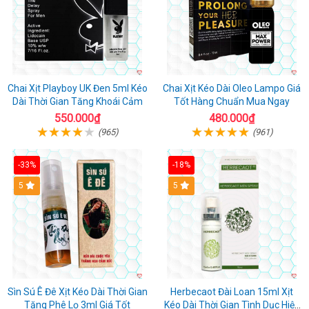
Chai Xịt Playboy UK Đen 5ml Kéo
Chai Xịt Kéo Dài Oleo Lampo Giá
Dài Thời Gian Tăng Khoái Cảm
Tốt Hàng Chuẩn Mua Ngay
550.000₫
480.000₫
(965)
(961)
-33%
-18%
5
5
Sìn Sú Ê Đê Xịt Kéo Dài Thời Gian
Herbecaot Đài Loan 15ml Xịt
Tăng Phê Lọ 3ml Giá Tốt
Kéo Dài Thời Gian Tình Dục Hiệu