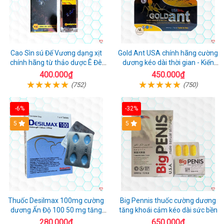
Cao Sìn sú Đế Vương dạng xịt
Gold Ant USA chính hãng cường
chính hãng từ thảo dược Ê Đê
dương kéo dài thời gian - Kiến
Việt Nam
Vàng Đen Tây Tạng
400.000₫
450.000₫
(752)
(750)
-6%
-32%
5
5
Thuốc Desilmax 100mg cường
Big Pennis thuốc cường dương
dương Ấn Độ 100 50 mg tăng
tăng khoái cảm kéo dài sức bền
sinh lý tốt nhất
280.000₫
650.000₫