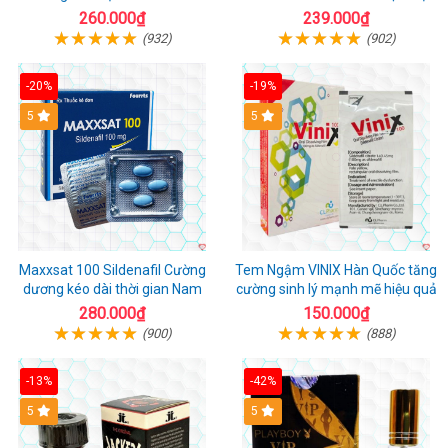
Quả
260.000₫
239.000₫
(932)
(902)
-20%
-19%
5
5
Maxxsat 100 Sildenafil Cường
Tem Ngậm VINIX Hàn Quốc tăng
dương kéo dài thời gian Nam
cường sinh lý mạnh mẽ hiệu quả
280.000₫
150.000₫
(900)
(888)
-13%
-42%
5
5