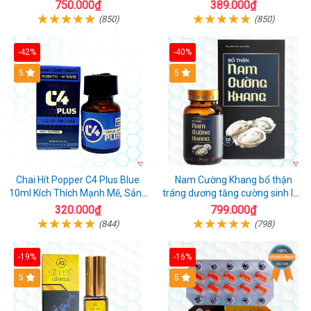
cho Nam nhập khẩu chính ngạch
750.000₫
389.000₫
(850)
(850)
-42%
-40%
5
5
Chai Hít Popper C4 Plus Blue
Nam Cường Khang bổ thận
10ml Kích Thích Mạnh Mẽ, Sảng
tráng dương tăng cường sinh lực
Khoái
nam
320.000₫
799.000₫
(844)
(798)
-19%
-16%
5
5