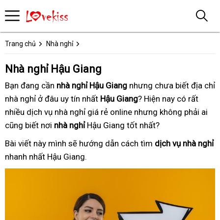
Trang chủ
Nhà nghỉ
Nhà nghỉ Hậu Giang
Bạn đang
trong
cần
nhà nghỉ Hậu Giang
thợ
nhưng chưa biết
giá
địa chỉ
nhà nghỉ ở đâu uy tín nhất
ngày
bảo
Hậu Giang
giỏi
? Hiện nay
theo
có rất
rẻ
nhiều
bảo
dịch vụ nhà nghỉ
bảng
giá rẻ online
hành
bảo
nhưng không phải ai
yêu
cũng biết
trì
an
nơi
nhà nghỉ
Hậu Giang tốt nhất
giá
hành
sửa
?
cầu
toàn
chữa
Bài viết này
cao
mình sẽ hướng dẫn
kết
cách tìm
dịch vụ nhà nghỉ
n
nhanh nhất
chuyên
Hậu Giang.
cấp
nối
x
nghiệp