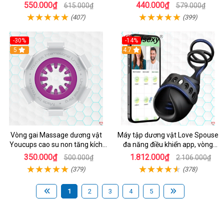
550.000₫
440.000₫
615.000₫
579.000₫
(407)
(399)
-30%
-14%
5
4.7
Vòng gai Massage dương vật
Máy tập dương vật Love Spouse
Youcups cao su non tăng kích
đa năng điều khiển app, vòng
thước
đeo siêu tiện
350.000₫
1.812.000₫
500.000₫
2.106.000₫
(379)
(378)
1
2
3
4
5