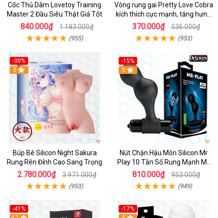
Cốc Thủ Dâm Lovetoy Training
Vòng rung gai Pretty Love Cobra
Master 2 Đầu Siêu Thật Giá Tốt
kích thích cực mạnh, tăng hưng
phấn
840.000₫
370.000₫
1.183.000₫
536.000₫
(955)
(953)
-30%
-15%
Hot
5
Hot
5
Búp Bê Silicon Night Sakura
Nút Chặn Hậu Môn Silicon Mr
Rung Rên Đỉnh Cao Sang Trọng
Play 10 Tần Số Rung Mạnh Mẽ
Kích Thích
2.780.000₫
810.000₫
3.971.000₫
953.000₫
(953)
(949)
-41%
-17%