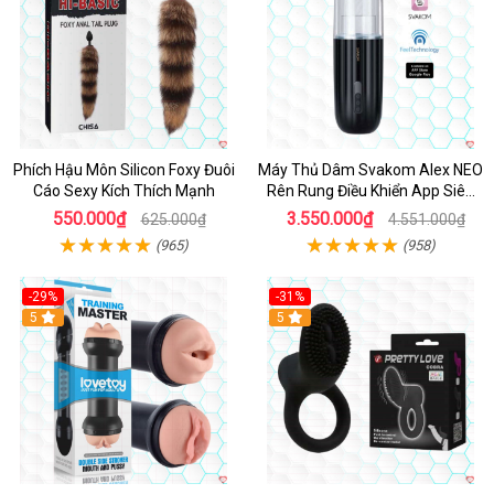
Phích Hậu Môn Silicon Foxy Đuôi
Máy Thủ Dâm Svakom Alex NEO
Cáo Sexy Kích Thích Mạnh
Rên Rung Điều Khiển App Siêu
Phê
550.000₫
3.550.000₫
625.000₫
4.551.000₫
(965)
(958)
-29%
-31%
Hot
5
5