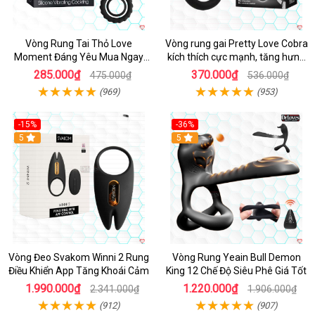
Vòng Rung Tai Thỏ Love
Vòng rung gai Pretty Love Cobra
Moment Đáng Yêu Mua Ngay
kích thích cực mạnh, tăng hưng
Giá Tốt
phấn
285.000₫
370.000₫
475.000₫
536.000₫
(969)
(953)
-15%
-36%
Hot
5
Hot
5
Vòng Đeo Svakom Winni 2 Rung
Vòng Rung Yeain Bull Demon
Điều Khiển App Tăng Khoái Cảm
King 12 Chế Độ Siêu Phê Giá Tốt
1.990.000₫
1.220.000₫
2.341.000₫
1.906.000₫
(912)
(907)