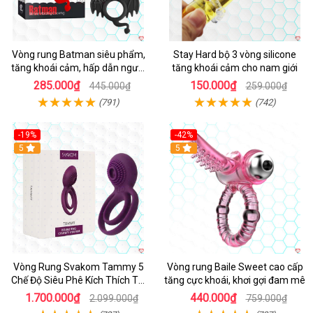
Vòng rung Batman siêu phẩm,
Stay Hard bộ 3 vòng silicone
tăng khoái cảm, hấp dẫn người
tăng khoái cảm cho nam giới
dùng
285.000₫
150.000₫
445.000₫
259.000₫
(791)
(742)
-19%
-42%
5
5
Vòng Rung Svakom Tammy 5
Vòng rung Baile Sweet cao cấp
Chế Độ Siêu Phê Kích Thích Tối
tăng cực khoái, khơi gợi đam mê
Đa
1.700.000₫
440.000₫
2.099.000₫
759.000₫