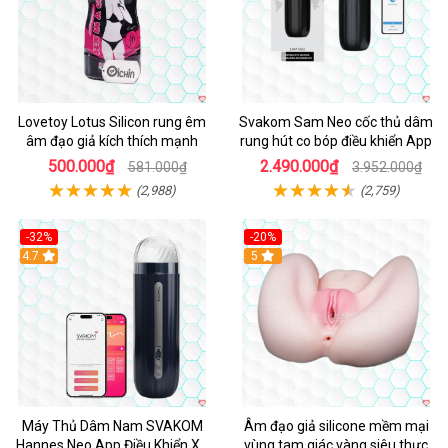
Lovetoy Lotus Silicon rung êm
Svakom Sam Neo cốc thủ dâm
âm đạo giả kích thích mạnh
rung hút co bóp điều khiển App
500.000₫
2.490.000₫
581.000₫
3.952.000₫
(2,988)
(2,759)
-32%
-20%
Hot
4.7
Hot
5
Máy Thủ Dâm Nam SVAKOM
Âm đạo giả silicone mềm mại
Hannes Neo App Điều Khiển Xa
vùng tam giác vàng siêu thực