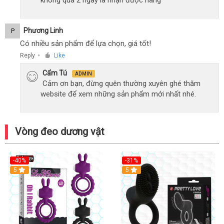
không quá 2 ngày là nhận được hàng
Phương Linh
P
Có nhiều sản phẩm để lựa chọn, giá tốt!
Reply
Like
●
Cẩm Tú
ADMIN
Cảm ơn bạn, đừng quên thường xuyên ghé thăm
website để xem những sản phẩm mới nhất nhé.
Vòng đeo dương vật
-40%
-31%
5
5