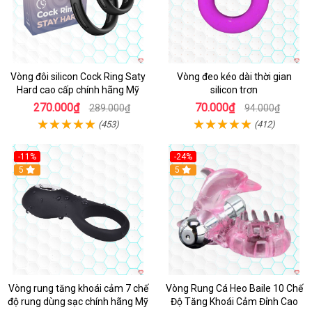
Vòng đôi silicon Cock Ring Saty
Vòng đeo kéo dài thời gian
Hard cao cấp chính hãng Mỹ
silicon trơn
270.000₫
70.000₫
289.000₫
94.000₫
(453)
(412)
-11%
-24%
5
5
Vòng rung tăng khoái cảm 7 chế
Vòng Rung Cá Heo Baile 10 Chế
độ rung dùng sạc chính hãng Mỹ
Độ Tăng Khoái Cảm Đỉnh Cao