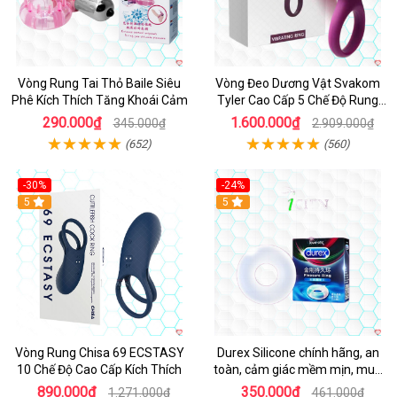
Vòng Rung Tai Thỏ Baile Siêu
Vòng Đeo Dương Vật Svakom
Phê Kích Thích Tăng Khoái Cảm
Tyler Cao Cấp 5 Chế Độ Rung
Mạnh Mẽ Kích Thích Điểm G
290.000₫
1.600.000₫
345.000₫
2.909.000₫
(652)
(560)
-30%
-24%
Hot
5
5
Vòng Rung Chisa 69 ECSTASY
Durex Silicone chính hãng, an
10 Chế Độ Cao Cấp Kích Thích
toàn, cảm giác mềm mịn, mua
ngay
890.000₫
350.000₫
1.271.000₫
461.000₫