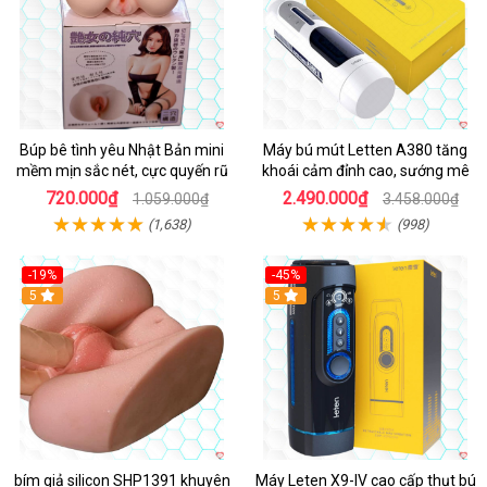
Búp bê tình yêu Nhật Bản mini
Máy bú mút Letten A380 tăng
mềm mịn sắc nét, cực quyến rũ
khoái cảm đỉnh cao, sướng mê
720.000₫
2.490.000₫
1.059.000₫
3.458.000₫
(1,638)
(998)
-19%
-45%
Hot
5
Hot
5
bím giả silicon SHP1391 khuyên
Máy Leten X9-IV cao cấp thụt bú