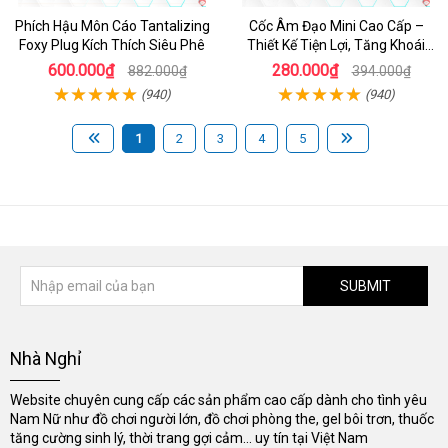
Phích Hậu Môn Cáo Tantalizing
Cốc Âm Đạo Mini Cao Cấp –
Foxy Plug Kích Thích Siêu Phê
Thiết Kế Tiện Lợi, Tăng Khoái
Cảm
600.000₫
280.000₫
882.000₫
394.000₫
(940)
(940)
1
2
3
4
5
SUBMIT
Nhà Nghỉ
Website chuyên cung cấp các sản phẩm cao cấp dành cho tình yêu
Nam Nữ như đồ chơi người lớn, đồ chơi phòng the, gel bôi trơn, thuốc
tăng cường sinh lý, thời trang gợi cảm... uy tín tại Việt Nam