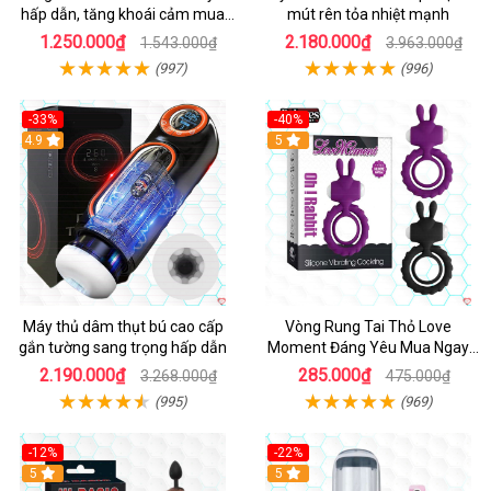
hấp dẫn, tăng khoái cảm mua
mút rên tỏa nhiệt mạnh
ngay
1.250.000₫
2.180.000₫
1.543.000₫
3.963.000₫
(997)
(996)
-33%
-40%
Hot
4.9
5
Máy thủ dâm thụt bú cao cấp
Vòng Rung Tai Thỏ Love
gắn tường sang trọng hấp dẫn
Moment Đáng Yêu Mua Ngay
Giá Tốt
2.190.000₫
285.000₫
3.268.000₫
475.000₫
(995)
(969)
-12%
-22%
Hot
5
5