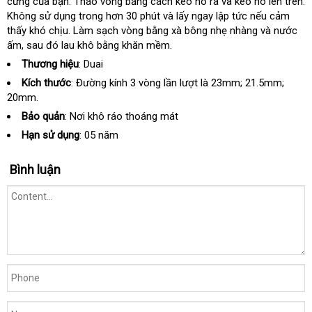
cứng
nhanh
của bạn
tốt
. Tháo vòng bằng cách kéo nó ra và kéo nó lên trên
giá
q
.
Không sử dụng trong hơn 30 phút và lấy ngay lập tức
nhất
nhất
facebook
nếu cảm
a
thấy khó chịu
bảng
. Làm sạch vòng bằng xà bông nhẹ nhàng và nước
ấm
đẹp
, sau đó lau khô bằng khăn mềm.
giá
Thương hiệu
: Duai
Kích thước
: Đường kính 3 vòng lần lượt là 23mm; 21.5mm;
20mm.
Bảo quản
:
Nơi khô ráo thoáng mát
Hạn sử dụng
:
05 năm
Bình luận