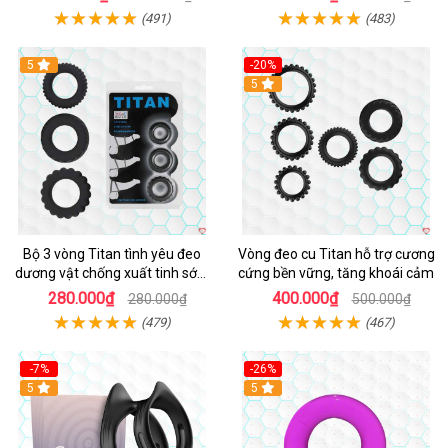
(491)
(483)
5
-20%
Hot
5
Bộ 3 vòng Titan tình yêu đeo
Vòng đeo cu Titan hỗ trợ cương
dương vật chống xuất tinh sớm
cứng bền vững, tăng khoái cảm
chất liệu silicon y tế
280.000₫
400.000₫
280.000₫
500.000₫
(479)
(467)
-7%
-26%
5
5