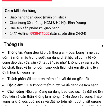
Cam kết bán hàng
Giao hàng toàn quốc (miễn phí ship)
Giao trong 30 phút tại HCM & Hà Nội, Bình Dương
Che tên sản phẩm khi giao hàng
24/7 Hotline:
0938411000
(bán xuyên đêm 24/24)
Thông tin
Thông tin
: Vòng đeo kéo dài thời gian - Duai Long Time
Mỹ
bao
gồm 3 món màu trong suốt
giá
, sử dụng chất liệu silicon y tế vô
cùng dẻo dai
giá
, vừa vặn
Lazada
với
kiểm
tất cả "cậu nhỏ" không gây cảm giác
rẻ
bó chặt
phân
, thiết kế bi nổi cộm giúp kích thích chị em dễ dàng lên
sỉ
tra
đỉnh hơn khi quan hệ.
phối
Thành phần
:
Silicon trơn mềm dẻo
online
với độ co giãn tốt
Đặc điểm
:
100% không thấm nước và dễ dàng
giao
để làm sạch
hàng
Cách dùng
:
giao
Nếu bạn đang sử dụng bao cao su
shopee
, hãy đặt nó lên
đầu tiên và cẩn thận không làm hỏng nó khi đeo vào vòng
hàng
lớn
. Tháo
vòng ra khỏi gói
bảng
, duỗi nó ra và đặt nó trên nền dương vật cương