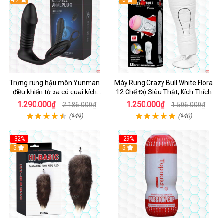
Hot
4.7
5
Trứng rung hậu môn Yunman
Máy Rung Crazy Bull White Flora
điều khiển từ xa có quai kích
12 Chế Độ Siêu Thật, Kích Thích
thích
1.290.000₫
1.250.000₫
2.186.000₫
1.506.000₫
(949)
(940)
-32%
-29%
Hot
5
5