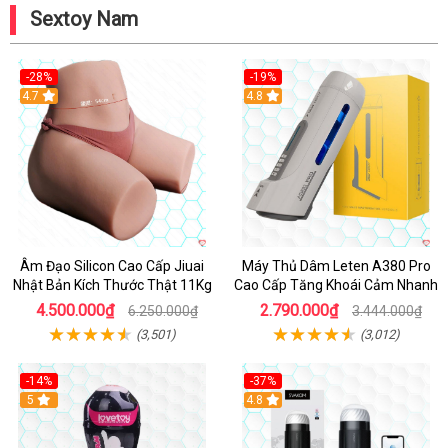
Sextoy Nam
-28%
-19%
4.7
Hot
4.8
Âm Đạo Silicon Cao Cấp Jiuai
Máy Thủ Dâm Leten A380 Pro
Nhật Bản Kích Thước Thật 11Kg
Cao Cấp Tăng Khoái Cảm Nhanh
4.500.000₫
2.790.000₫
6.250.000₫
3.444.000₫
(3,501)
(3,012)
-14%
-37%
Hot
5
4.8