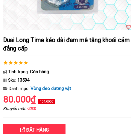
Duai Long Time kéo dài đam mê tăng khoái cảm
đẳng cấp
Tình trạng:
Còn hàng
Sku:
13594
Danh mục:
Vòng đeo dương vật
80.000₫
104.000₫
Khuyến mãi:
-23%
ĐẶT HÀNG