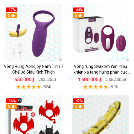
-17%
-44%
Hot
5
5
Vòng Rung Aphojoy Nam Tính 7
Vòng rung Svakom Wini điều
Chế Độ Siêu Kích Thích
khiển xa tăng hưng phấn cực
đỉnh
650.000₫
1.600.000₫
783.000₫
2.857.000₫
(874)
(819)
-36%
-42%
5
5