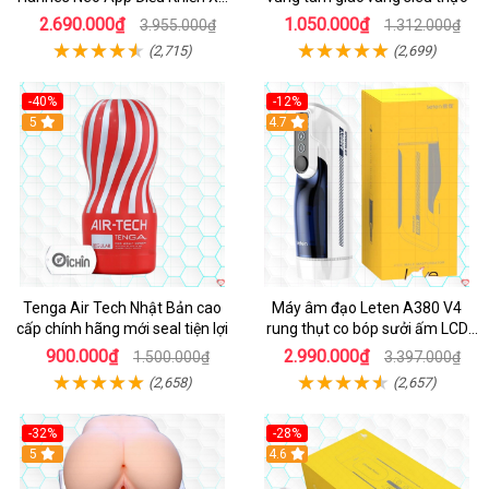
Cao Cấp
2.690.000₫
1.050.000₫
3.955.000₫
1.312.000₫
(2,715)
(2,699)
-40%
-12%
Hot
5
Hot
4.7
Tenga Air Tech Nhật Bản cao
Máy âm đạo Leten A380 V4
cấp chính hãng mới seal tiện lợi
rung thụt co bóp sưởi ấm LCD
đẹp
900.000₫
2.990.000₫
1.500.000₫
3.397.000₫
(2,658)
(2,657)
-32%
-28%
Hot
5
Hot
4.6