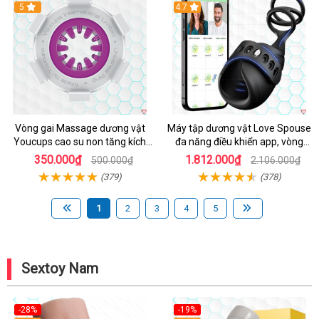
5
4.7
Vòng gai Massage dương vật
Máy tập dương vật Love Spouse
Youcups cao su non tăng kích
đa năng điều khiển app, vòng
thước
đeo siêu tiện
350.000₫
1.812.000₫
500.000₫
2.106.000₫
(379)
(378)
1
2
3
4
5
Sextoy Nam
-28%
-19%