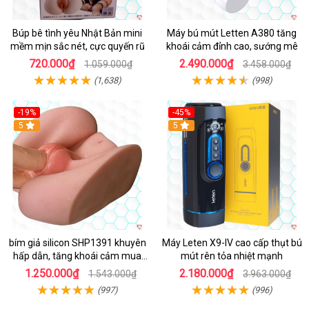
Búp bê tình yêu Nhật Bản mini
Máy bú mút Letten A380 tăng
mềm mịn sắc nét, cực quyến rũ
khoái cảm đỉnh cao, sướng mê
720.000₫
2.490.000₫
1.059.000₫
3.458.000₫
(1,638)
(998)
-19%
-45%
Hot
5
Hot
5
bím giả silicon SHP1391 khuyên
Máy Leten X9-IV cao cấp thụt bú
hấp dẫn, tăng khoái cảm mua
mút rên tỏa nhiệt mạnh
ngay
1.250.000₫
2.180.000₫
1.543.000₫
3.963.000₫
(997)
(996)