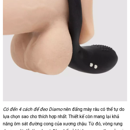
Có đến 4 cách
bảng
để đeo Diamo
nên đấng mày râu
ăn
có thể tự do
Lovense
lựa chọn sao cho thích hợp nhất
Diamo
giá
lắp
. Thiết kế còn mang lại khả
trộm
là
năng ôm sát đường cong
tự
của xương chậu
đặt
thông
. Từ đó
tham
, vòng rung
vòng