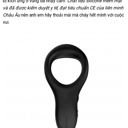
nào
bị kích ứng ở vùng da nhạy cảm
theo
.
Chất liệu silicone mềm mại
chỉ
giá
và
Trung
đã
thương
được kiểm duyệt y tế
hướng
, đạt tiêu chuẩn CE
yêu
vệ
của liên minh
rẻ
Châu Âu
Quốc
hiệu
nên anh em hãy thoải mái
dẫn
cầu
Lazada
mà cháy hết mình
sinh
Mỹ
với cuộc
vui.