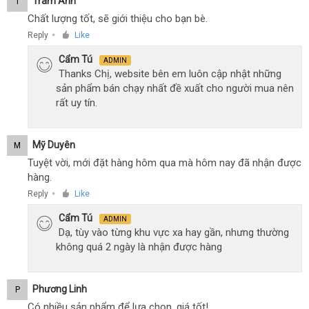
Trâm Anh
T
Chất lượng tốt, sẽ giới thiệu cho bạn bè.
Reply
Like
●
Cẩm Tú
ADMIN
Thanks Chị, website bên em luôn cập nhật những
sản phẩm bán chạy nhất đề xuất cho người mua nên
rất uy tín.
Mỹ Duyên
M
Tuyệt vời, mới đặt hàng hôm qua mà hôm nay đã nhận được
hàng.
Reply
Like
●
Cẩm Tú
ADMIN
Dạ, tùy vào từng khu vực xa hay gần, nhưng thường
không quá 2 ngày là nhận được hàng
Phương Linh
P
Có nhiều sản phẩm để lựa chọn, giá tốt!