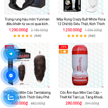
Trứng rung hậu môn Yunman
Máy Rung Crazy Bull White Flora
điều khiển từ xa có quai kích
12 Chế Độ Siêu Thật, Kích Thích
thích
1.290.000₫
1.250.000₫
2.186.000₫
1.506.000₫
(949)
(940)
-32%
-29%
Hot
5
5
Phích Hậu Môn Cáo Tantalizing
Cốc Âm Đạo Mini Cao Cấp –
Foxy Plug Kích Thích Siêu Phê
Thiết Kế Tiện Lợi, Tăng Khoái
Cảm
600.000₫
280.000₫
882.000₫
394.000₫