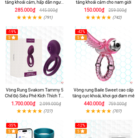
tăng khoái cảm, hấp dẫn người
tăng khoái cảm cho nam giới
dùng
285.000₫
150.000₫
445.000₫
259.000₫
(791)
(742)
-19%
-42%
5
5
Vòng Rung Svakom Tammy 5
Vòng rung Baile Sweet cao cấp
Chế Độ Siêu Phê Kích Thích Tối
tăng cực khoái, khơi gợi đam mê
Đa
1.700.000₫
440.000₫
2.099.000₫
759.000₫
(727)
(707)
-35%
-12%
Hot
5
5