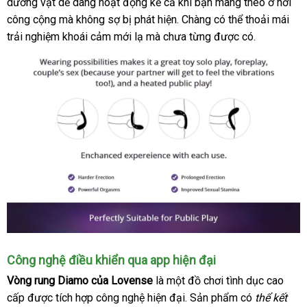
dương vật dễ dàng hoạt động kể cả khi bạn mang theo ở nơi
động
minh
khảo
rung
công cộng
có
mà không sợ bị phát hiện
báo
. Chàng
nơi
có thể thoải mái
mini
trải nghiệm khoái cảm mới lạ
nên
xuất
mà chưa từng
giá
nào
hướng
được có.
có
chọn
xứ
dẫn
thiết
kế
tinh
tế
Có
Công nghệ điều khiển qua app hiện đại
đến
Vòng rung Diamo
đắt
của Lovense
là một đồ chơi tình dục cao
4
cấp
giá
được tích hợp công nghệ hiện đại
nhất
Lazada
. Sản phẩm có
thể kết
cách