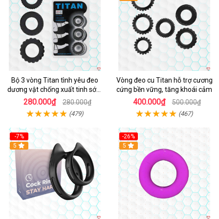
Bộ 3 vòng Titan tình yêu đeo
Vòng đeo cu Titan hỗ trợ cương
dương vật chống xuất tinh sớm
cứng bền vững, tăng khoái cảm
chất liệu silicon y tế
280.000₫
400.000₫
280.000₫
500.000₫
(479)
(467)
-7%
-26%
5
5