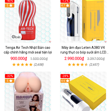
-40%
-12%
Hot
5
Hot
4.7
Tenga Air Tech Nhật Bản cao
Máy âm đạo Leten A380 V4
cấp chính hãng mới seal tiện lợi
rung thụt co bóp sưởi ấm LCD
đẹp
900.000₫
2.990.000₫
1.500.000₫
3.397.000₫
(2,658)
(2,657)
-32%
-28%
Hot
5
Hot
4.6