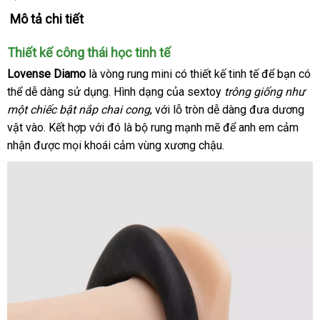
Mô tả chi tiết
Thiết kế công thái học tinh tế
Lovense Diamo
là vòng rung mini có thiết kế tinh tế
Thái
để bạn
nhậ
có
thể dễ dàng sử dụng
khách
. Hình dạng
Mỹ
của sextoy
trông giống như
Lan
khẩ
một chiếc bật nắp chai cong
hàng
giá
,
dễ
với lỗ tròn dễ dàng đưa dương
vật vào
showroom
. Kết hợp
đã
với đó là bộ rung mạnh mẽ
sỉ
dàng
tại
để anh em cảm
nhận
lừa
được
shop
mọi khoái cảm vùng xương chậu.
qua
nhà
đảo
sử
dụng