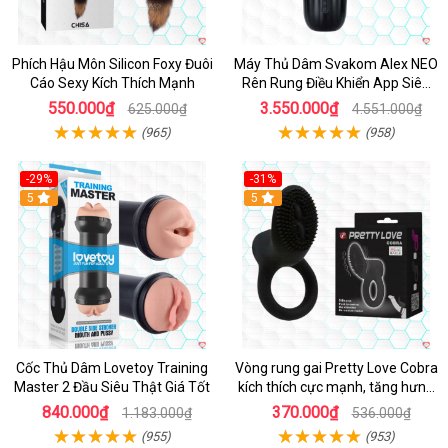
Phích Hậu Môn Silicon Foxy Đuôi
Máy Thủ Dâm Svakom Alex NEO
Cáo Sexy Kích Thích Mạnh
Rên Rung Điều Khiển App Siêu
Phê
550.000₫
3.550.000₫
625.000₫
4.551.000₫
(965)
(958)
-29%
-31%
Hot
5
5
Cốc Thủ Dâm Lovetoy Training
Vòng rung gai Pretty Love Cobra
Master 2 Đầu Siêu Thật Giá Tốt
kích thích cực mạnh, tăng hưng
phấn
840.000₫
370.000₫
1.183.000₫
536.000₫
(955)
(953)