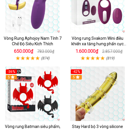
Vòng Rung Aphojoy Nam Tính 7
Vòng rung Svakom Wini điều
Chế Độ Siêu Kích Thích
khiển xa tăng hưng phấn cực
đỉnh
650.000₫
1.600.000₫
783.000₫
2.857.000₫
(874)
(819)
-36%
-42%
5
5
Vòng rung Batman siêu phẩm,
Stay Hard bộ 3 vòng silicone