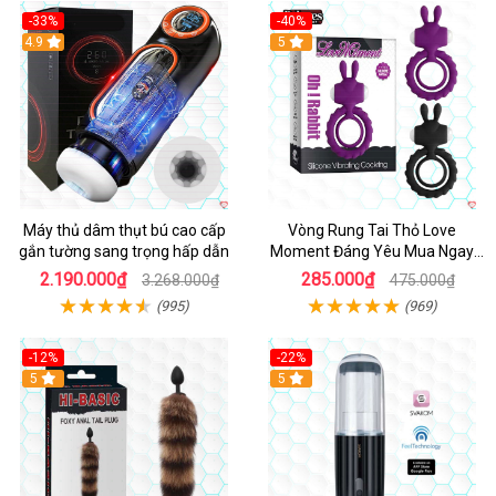
-33%
-40%
Hot
4.9
5
Máy thủ dâm thụt bú cao cấp
Vòng Rung Tai Thỏ Love
gắn tường sang trọng hấp dẫn
Moment Đáng Yêu Mua Ngay
Giá Tốt
2.190.000₫
285.000₫
3.268.000₫
475.000₫
(995)
(969)
-12%
-22%
Hot
5
5