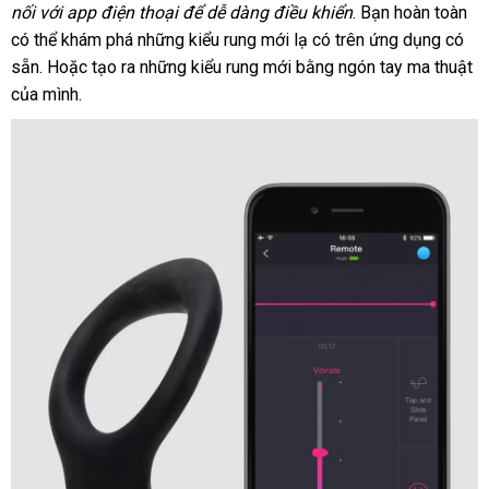
theo
để
nối
nhận
với app điện thoại
sỉ
xuất
để dễ dàng điều khiển
mới
. Bạn hoàn toàn
gi
yêu
đeo
có thể khám phá
xét
thảo
những kiểu rung mới lạ có trên ứng dụng có
khẩu
nhất
bá
cầu
Diamo
sẵn
bền
. Hoặc tạo ra
luận
nhanh
những kiểu rung mới bằng ngón tay ma thuật
lẻ
a
của mình.
nhất