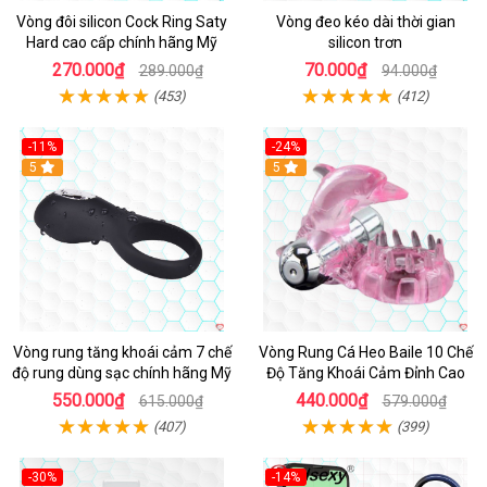
Vòng đôi silicon Cock Ring Saty
Vòng đeo kéo dài thời gian
Hard cao cấp chính hãng Mỹ
silicon trơn
270.000₫
70.000₫
289.000₫
94.000₫
(453)
(412)
-11%
-24%
5
5
Vòng rung tăng khoái cảm 7 chế
Vòng Rung Cá Heo Baile 10 Chế
độ rung dùng sạc chính hãng Mỹ
Độ Tăng Khoái Cảm Đỉnh Cao
550.000₫
440.000₫
615.000₫
579.000₫
(407)
(399)
-30%
-14%