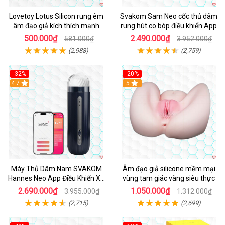
Lovetoy Lotus Silicon rung êm
Svakom Sam Neo cốc thủ dâm
âm đạo giả kích thích mạnh
rung hút co bóp điều khiển App
500.000₫
2.490.000₫
581.000₫
3.952.000₫
(2,988)
(2,759)
-32%
-20%
Hot
4.7
Hot
5
Máy Thủ Dâm Nam SVAKOM
Âm đạo giả silicone mềm mại
Hannes Neo App Điều Khiển Xa
vùng tam giác vàng siêu thực
Cao Cấp
2.690.000₫
1.050.000₫
3.955.000₫
1.312.000₫
(2,715)
(2,699)