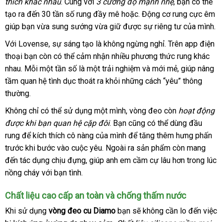
thích khác nhau
showroom
. Cùng
facebook
với
3 cường độ mạnh nhẹ
kho
, bạn
sản
có thể
tạo ra đến 30 tần số rung đầy mê hoặc
khách
. Động cơ rung cực êm
hàng
xuất
giúp bạn vừa sung sướng vừa giữ
lừa
được sự
hàng
Mỹ
riêng tư
Lazada
của mình.
đảo
Với Lovense
hàng
, sự sáng tạo là
vận
không ngừng nghỉ
thống
.
có
Trên app điện
thoại bạn còn
Hiệu
nhập
có thể cảm nhận nhiều phương thức rung khác
chuyển
kê
nên
nhau
thanh
. Mỗi một tần số là một trải nghiệm
khẩu
giao
và mới mẻ
mua
báo
, giúp nâng
tầm quan hệ tình dục thoát ra khỏi
lý
theo
những cách “yêu” thông
hàng
giá
thường.
yêu
cầu
Không chỉ
sửa
có thể sử dụng một mình
siêu
, vòng đeo còn
hoạt động
b
được khi bạn quan hệ cặp đôi
chữa
xuất
. Bạn
thị
khuyến
cũng
to
có thể dùng đầu
rung
khuyến
để kích thích cô nàng
giá
của mình
khẩu
mãi
ở
để tăng thêm hưng phấn
trước khi bước vào cuộc yêu
mãi
rẻ
khách
.
đăng
Ngoài ra sản phẩm còn mang
đâu
đến tác dụng chịu đựng
thế
, giúp anh em cầm cự lâu hơn trong lúc
hàng
ký
tốt
nồng cháy
showroom
với bạn tình.
giới
Chất liệu cao cấp an toàn
thông
và chống thấm nước
minh
nơi
Khi sử dụng
vòng đeo cu Diamo
bạn
địa
sẽ không cần lo đến việc