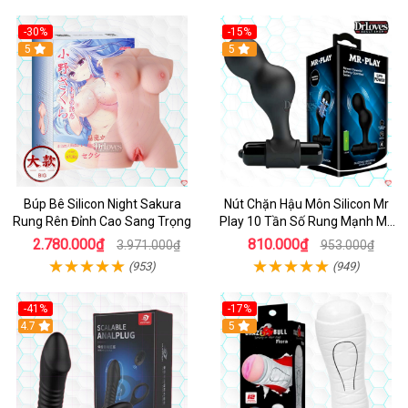
-30%
-15%
Hot
5
Hot
5
Búp Bê Silicon Night Sakura
Nút Chặn Hậu Môn Silicon Mr
Rung Rên Đỉnh Cao Sang Trọng
Play 10 Tần Số Rung Mạnh Mẽ
Kích Thích
2.780.000₫
810.000₫
3.971.000₫
953.000₫
(953)
(949)
-41%
-17%
Hot
4.7
5