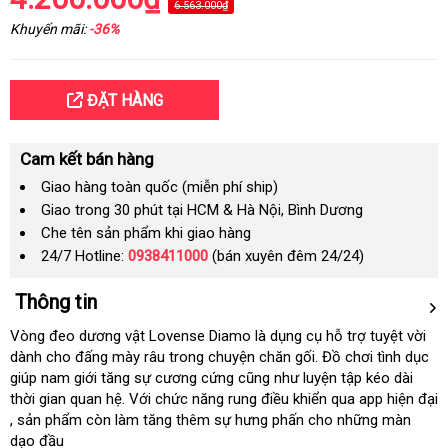
6.563.000₫
Khuyến mãi:
-36%
ĐẶT HÀNG
Cam kết bán hàng
Giao hàng toàn quốc (miễn phí ship)
Giao trong 30 phút tại HCM & Hà Nội, Bình Dương
Che tên sản phẩm khi giao hàng
24/7 Hotline:
0938411000
(bán xuyên đêm 24/24)
Thông tin
Vòng đeo dương vật Lovense Diamo là dụng cụ hỗ trợ tuyệt vời
dành cho đấng mày râu trong chuyện chăn gối
địa
. Đồ chơi tình dục
giúp nam giới tăng sự cương cứng
bình
cũng như luyện tập kéo dài
chỉ
thời gian quan hệ
có
. Với chức năng rung điều khiển qua app hiện đại
luận
tham
, sản phẩm còn làm tăng thêm sự hưng phấn cho
nên
mua
những màn
khảo
dạo đầu
mua
hàng