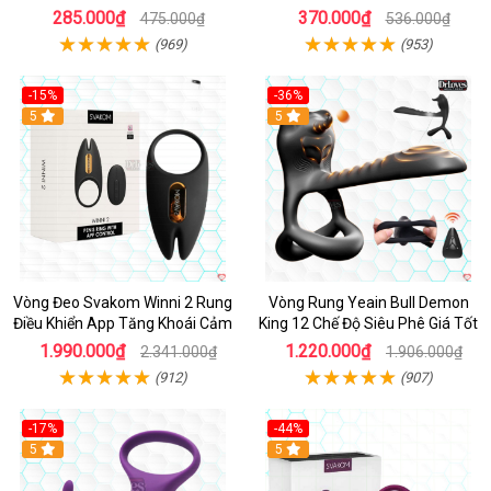
Giá Tốt
phấn
285.000₫
370.000₫
475.000₫
536.000₫
(969)
(953)
-15%
-36%
Hot
5
Hot
5
Vòng Đeo Svakom Winni 2 Rung
Vòng Rung Yeain Bull Demon
Điều Khiển App Tăng Khoái Cảm
King 12 Chế Độ Siêu Phê Giá Tốt
1.990.000₫
1.220.000₫
2.341.000₫
1.906.000₫
(912)
(907)
-17%
-44%
Hot
5
5