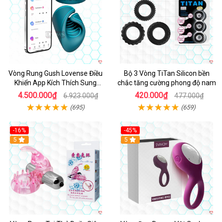
Vòng Rung Gush Lovense Điều
Bộ 3 Vòng TiTan Silicon bền
Khiển App Kích Thích Sung
chắc tăng cường phong độ nam
Sướng
4.500.000₫
420.000₫
6.923.000₫
477.000₫
(695)
(659)
-16%
-45%
Hot
5
5