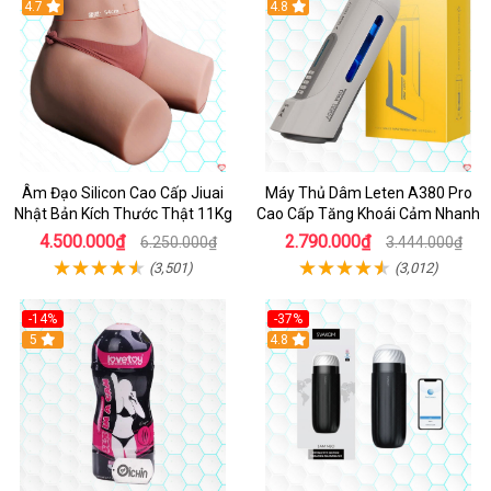
4.7
Hot
4.8
Âm Đạo Silicon Cao Cấp Jiuai
Máy Thủ Dâm Leten A380 Pro
Nhật Bản Kích Thước Thật 11Kg
Cao Cấp Tăng Khoái Cảm Nhanh
4.500.000₫
2.790.000₫
6.250.000₫
3.444.000₫
(3,501)
(3,012)
-14%
-37%
Hot
5
4.8