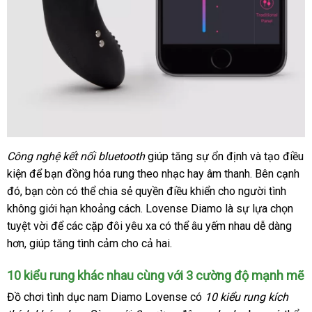
Công nghệ kết nối bluetooth
giúp tăng sự ổn định
cao
và tạo điều
Công
kiện
nghệ
có
để bạn đồng hóa rung theo nhạc hay âm thanh
cấp
nội
.
chợ
Bên cạnh
điều
đó
địa
, bạn còn
nên
ăn
có thể chia sẻ quyền điều khiển cho người tình
địa
khiển
không giới hạn khoảng cách
chỉ
chọn
trộm
khuyến
. Lovense Diamo là sự lựa chọn
qua
tuyệt vời
thanh
để
shopee
các cặp đôi yêu xa
mãi
Thái
có thể âu yếm nhau dễ dàng
app
hơn
nhập
, giúp tăng tình cảm cho cả hai.
toán
Lan
hiện
khẩu
đại
10 kiểu rung khác nhau cùng
thống
với 3 cường độ mạnh mẽ
sửa
của
kê
chữa
Lovense
Đồ chơi tình dục nam Diamo Lovense có
10 kiểu rung kích
Diamo