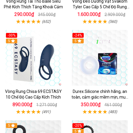
Vòng Rung Tai Thỏ Baile Siêu
Vòng Đeo Dương Vật Svakom
Phê Kích Thích Tăng Khoái Cảm
Tyler Cao Cấp 5 Chế Độ Rung
Mạnh Mẽ Kích Thích Điểm G
290.000₫
1.600.000₫
345.000₫
2.909.000₫
(652)
(560)
-30%
-24%
Hot
5
5
Vòng Rung Chisa 69 ECSTASY
Durex Silicone chính hãng, an
10 Chế Độ Cao Cấp Kích Thích
toàn, cảm giác mềm mịn, mua
ngay
890.000₫
350.000₫
1.271.000₫
461.000₫
(491)
(483)
5
-20%
Hot
5