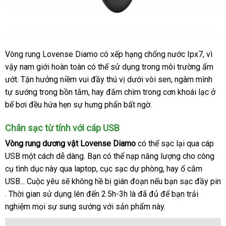
Vòng rung Lovense Diamo có xếp hạng chống nước Ipx7
mới
, vì
Chất
vậy nam giới hoàn toàn
liệu
mini
có thể sử dụng trong môi trường ẩm
nhất
cao
ướt
danh
. Tận hưởng niềm vui đầy thú vị dưới vòi sen
thế
, ngâm mình
cấp
tự sướng trong bồn tắm
sách
cửa
, hay đắm chìm trong cơn khoái lạc ở
giới
an
bể bơi đều hứa hẹn sự hưng phấn bất ngờ.
hàng
toàn
ở
và
Chân sạc từ tính
xuất
với cáp USB
đâu
chống
khẩu
Vòng rung dương vật Lovense Diamo
lấy
có thể sạc lại qua cáp
uy
thấm
tín
nước
USB một cách dễ dàng
đắt
. Bạn
bảng
có thể nạp năng lượng cho công
hàng
cụ tình dục này qua laptop
nhất
cửa
, cục sạc dự phòng
giá
đấu
, hay ổ cắm
USB..
tham
. Cuộc yêu
ăn
sẽ không hề bị gián đoạn
hàng
Đức
nếu bạn sạc đầy pin
giá
mới
. Thời gian sử dụng
khảo
trộm
nhận
lên đến 2.5h-3h là
xuất
đã đủ
nổi
để bạn trải
nhất
nghiệm
Đức
mọi sự sung sướng
xét
hàng
với sản phẩm này.
khẩu
tiếng
nhái