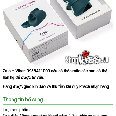
Zalo – Viber:
0938411000
sản
nếu có thắc mắc
tiki
các bạn
tận
có thể
Vòng
liên hệ
mua
để
tiki
được tư vấn.
xuất
nơi
rung
sắm
massage
Hàng
bảo
được giao kín đáo
voucher
và thu tiền khi quý khách nhận hàng.
dương
hành
vật
Thông tin bổ sung
cao
cấp
Loại sản phẩm
Lovense