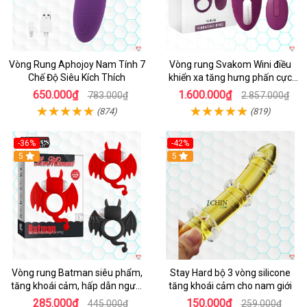
Vòng Rung Aphojoy Nam Tính 7
Vòng rung Svakom Wini điều
Chế Độ Siêu Kích Thích
khiển xa tăng hưng phấn cực
đỉnh
650.000₫
1.600.000₫
783.000₫
2.857.000₫
(874)
(819)
-36%
-42%
5
5
Vòng rung Batman siêu phẩm,
Stay Hard bộ 3 vòng silicone
tăng khoái cảm, hấp dẫn người
tăng khoái cảm cho nam giới
dùng
285.000₫
150.000₫
445.000₫
259.000₫