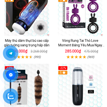
Máy thủ dâm thụt bú cao cấp
Vòng Rung Tai Thỏ Love
gắn tường sang trọng hấp dẫn
Moment Đáng Yêu Mua Ngay
Giá Tốt
2.190.000₫
285.000₫
3.268.000₫
475.000₫
(995)
(969)
-12%
-22%
Hot
5
5