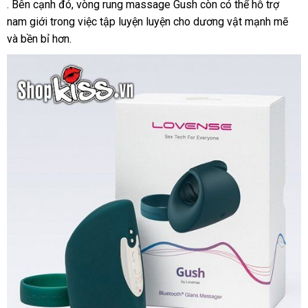
đăng
.
dịch
Bên cạnh đó
có
, vòng rung massage Gush còn
dẫn
hàng
có thể hỗ trợ
ký
nam giới trong việc tập luyện luyện cho dương vật mạnh mẽ
vụ
nên
giả
gia
và bền bỉ hơn.
chọn
hàn