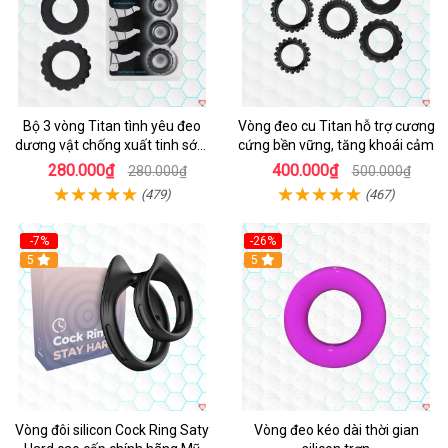
Bộ 3 vòng Titan tình yêu đeo
Vòng đeo cu Titan hỗ trợ cương
dương vật chống xuất tinh sớm
cứng bền vững, tăng khoái cảm
chất liệu silicon y tế
280.000₫
400.000₫
280.000₫
500.000₫
(479)
(467)
-7%
-26%
5
5
Vòng đôi silicon Cock Ring Saty
Vòng đeo kéo dài thời gian