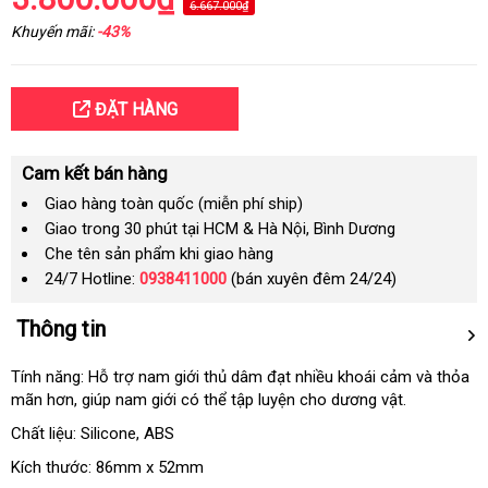
6.667.000₫
Khuyến mãi:
-43%
ĐẶT HÀNG
Cam kết bán hàng
Giao hàng toàn quốc (miễn phí ship)
Giao trong 30 phút tại HCM & Hà Nội, Bình Dương
Che tên sản phẩm khi giao hàng
24/7 Hotline:
0938411000
(bán xuyên đêm 24/24)
Thông tin
Tính năng: Hỗ trợ nam giới thủ dâm đạt nhiều khoái cảm
đặt
và thỏa
mãn hơn
tại
, giúp nam giới
lớn
có thể tập luyện cho dương vật.
hàng
nhà
Chất liệu: Silicone
nơi
, ABS
nào
Kích thước: 86mm x 52mm