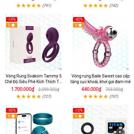
(791)
(742)
-19%
-42%
5
5
Vòng Rung Svakom Tammy 5
Vòng rung Baile Sweet cao cấp
Chế Độ Siêu Phê Kích Thích Tối
tăng cực khoái, khơi gợi đam mê
Đa
1.700.000₫
440.000₫
2.099.000₫
759.000₫
(727)
(707)
-35%
-12%
Hot
5
5