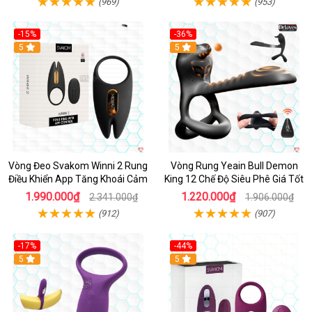
(969)
(953)
-15%
-36%
Hot
5
Hot
5
Vòng Đeo Svakom Winni 2 Rung
Vòng Rung Yeain Bull Demon
Điều Khiển App Tăng Khoái Cảm
King 12 Chế Độ Siêu Phê Giá Tốt
1.990.000₫
1.220.000₫
2.341.000₫
1.906.000₫
(912)
(907)
-17%
-44%
Hot
5
5