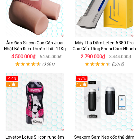
Âm Đạo Silicon Cao Cấp Jiuai
Máy Thủ Dâm Leten A380 Pro
Nhật Bản Kích Thước Thật 11Kg
Cao Cấp Tăng Khoái Cảm Nhanh
4.500.000₫
2.790.000₫
6.250.000₫
3.444.000₫
(3,501)
(3,012)
-14%
-37%
Hot
5
4.8
Lovetoy Lotus Silicon rung êm
Svakom Sam Neo cốc thủ dâm