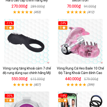
Hard cao cấp chính hãng Mỹ
silicon trơn
270.000₫
70.000₫
289.000₫
94.000₫
(453)
(412)
-11%
-24%
5
5
Vòng rung tăng khoái cảm 7 chế
Vòng Rung Cá Heo Baile 10 Chế
độ rung dùng sạc chính hãng Mỹ
Độ Tăng Khoái Cảm Đỉnh Cao
550.000₫
440.000₫
615.000₫
579.000₫
(407)
(399)
-30%
-14%
5
4.7