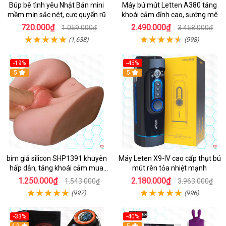
Búp bê tình yêu Nhật Bản mini
Máy bú mút Letten A380 tăng
mềm mịn sắc nét, cực quyến rũ
khoái cảm đỉnh cao, sướng mê
720.000₫
2.490.000₫
1.059.000₫
3.458.000₫
(1,638)
(998)
-19%
-45%
Hot
5
Hot
5
bím giả silicon SHP1391 khuyên
Máy Leten X9-IV cao cấp thụt bú
hấp dẫn, tăng khoái cảm mua
mút rên tỏa nhiệt mạnh
ngay
1.250.000₫
2.180.000₫
1.543.000₫
3.963.000₫
(997)
(996)
-33%
-40%
Hot
4.9
5