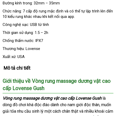
Đường kính trong: 32mm – 35mm
Chức năng: 7 cấp độ rung mặc định
dễ
và
giảm
có thể tự lập trình
tổng
lên đến
10 kiểu rung khác nhau khi kết nối qua app.
dàng
giá
hợp
Công nghệ sạc: USB từ tính
Thời gian sử dụng: 1.5 – 2h
Chống thấm nước: IPX7
Thương hiệu: Lovense
Xuất xứ: USA
Mô tả chi tiết
Giới thiệu về Vòng rung massage dương vật cao
cấp Lovense Gush
Vòng rung massage dương vật cao cấp Lovense Gush
là
dòng đồ chơi
thương
khá độc đáo dành cho nam giới độc thân
tiết
, muốn
giải tỏa nhu cầu sinh lý một cách chân thật
hiệu
hướng
và nhiều khoái cảm
kiệm