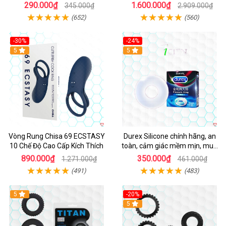
Mạnh Mẽ Kích Thích Điểm G
290.000₫
1.600.000₫
345.000₫
2.909.000₫
(652)
(560)
-30%
-24%
Hot
5
5
Vòng Rung Chisa 69 ECSTASY
Durex Silicone chính hãng, an
10 Chế Độ Cao Cấp Kích Thích
toàn, cảm giác mềm mịn, mua
ngay
890.000₫
350.000₫
1.271.000₫
461.000₫
(491)
(483)
5
-20%
Hot
5