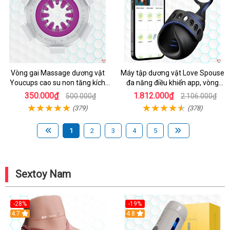
Vòng gai Massage dương vật
Máy tập dương vật Love Spouse
Youcups cao su non tăng kích
đa năng điều khiển app, vòng
thước
đeo siêu tiện
350.000₫
1.812.000₫
500.000₫
2.106.000₫
(379)
(378)
1
2
3
4
5
Sextoy Nam
-28%
-19%
4.7
Hot
4.8