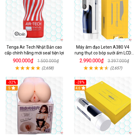
Tenga Air Tech Nhật Bản cao
Máy âm đạo Leten A380 V4
cấp chính hãng mới seal tiện lợi
rung thụt co bóp sưởi ấm LCD
đẹp
900.000₫
2.990.000₫
1.500.000₫
3.397.000₫
(2,658)
(2,657)
-32%
-28%
Hot
5
Hot
4.6