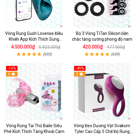
Vòng Rung Gush Lovense Điều
Bộ 3 Vòng TiTan Silicon bền
Khiển App Kích Thích Sung
chắc tăng cường phong độ nam
Sướng
4.500.000₫
420.000₫
6.923.000₫
477.000₫
(695)
(659)
-16%
-45%
Hot
5
5
Vòng Rung Tai Thỏ Baile Siêu
Vòng Đeo Dương Vật Svakom
Phê Kích Thích Tăng Khoái Cảm
Tyler Cao Cấp 5 Chế Độ Rung