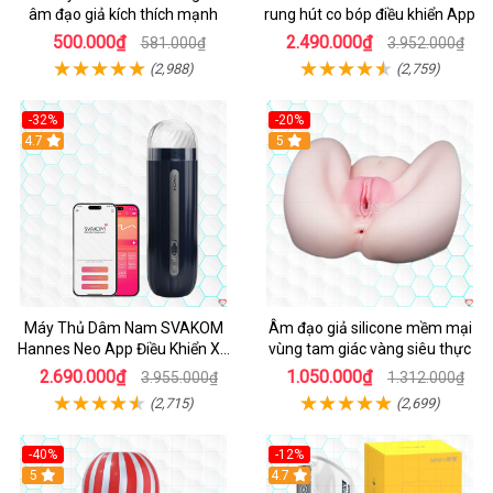
âm đạo giả kích thích mạnh
rung hút co bóp điều khiển App
500.000₫
2.490.000₫
581.000₫
3.952.000₫
(2,988)
(2,759)
-32%
-20%
Hot
4.7
Hot
5
Máy Thủ Dâm Nam SVAKOM
Âm đạo giả silicone mềm mại
Hannes Neo App Điều Khiển Xa
vùng tam giác vàng siêu thực
Cao Cấp
2.690.000₫
1.050.000₫
3.955.000₫
1.312.000₫
(2,715)
(2,699)
-40%
-12%
Hot
5
Hot
4.7