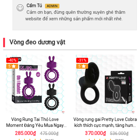
Cẩm Tú
ADMIN
Cảm ơn bạn, đừng quên thường xuyên ghé thăm
website để xem những sản phẩm mới nhất nhé.
Vòng đeo dương vật
-40%
-31%
5
5
Vòng Rung Tai Thỏ Love
Vòng rung gai Pretty Love Cobra
Moment Đáng Yêu Mua Ngay
kích thích cực mạnh, tăng hưng
Giá Tốt
phấn
285.000₫
370.000₫
475.000₫
536.000₫